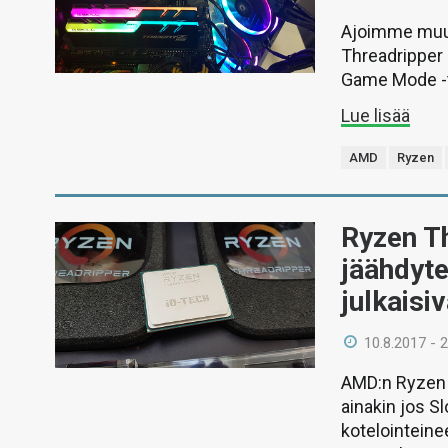
Ajoimme muut
Threadripper 
Game Mode -t
Lue lisää
AMD
Ryzen
Ryzen T
jäähdyt
julkaisi
10.8.2017 - 
AMD:n Ryzen T
ainakin jos S
kotelointeine