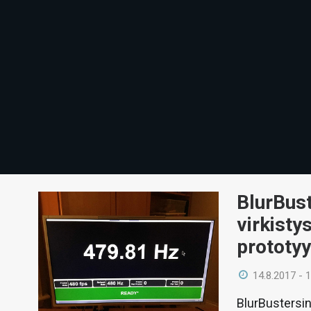
BlurBust
virkisty
prototy
14.8.2017 - 
BlurBustersin