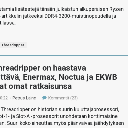
amia lisätestejä tänään julkaistun alkuperäisen Ryzen
-artikkelin jatkeeksi DDR4-3200-muistinopeudella ja
ilassa.
Threadripper
hreadripper on haastava
ettävä, Enermax, Noctua ja EKWB
vat omat ratkaisunsa
20:22
/
Petrus Laine
Kommentit (23)
hreadripper on historian suurin kuluttajaprosessori,
lot-1- ja Slot-A -prosessorit unohdetaan korttimaisine
en. Suuri koko aiheuttaa myös päänvaivaa jäähdytyksen