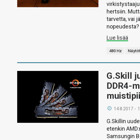
virkistystaaj
hertsiin. Mut
tarvetta, vai
nopeudesta?
Lue lisää
480 Hz
Näytö
G.Skill j
DDR4-mu
muistipii
14.8.2017 - 
G.Skillin uude
etenkin AMD:n
Samsungin B-d