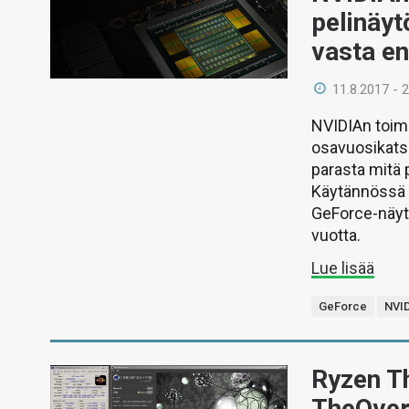
pelinäyt
vasta en
11.8.2017 - 
NVIDIAn toim
osavuosikatsa
parasta mitä p
Käytännössä t
GeForce-näytö
vuotta.
Lue lisää
GeForce
NVI
Ryzen T
TheOverc