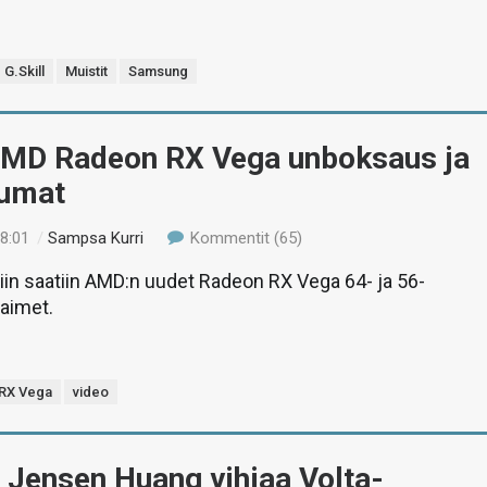
G.Skill
Muistit
Samsung
AMD Radeon RX Vega unboksaus ja
tumat
18:01
/
Sampsa Kurri
Kommentit (65)
tiin saatiin AMD:n uudet Radeon RX Vega 64- ja 56-
aimet.
RX Vega
video
 Jensen Huang vihjaa Volta-