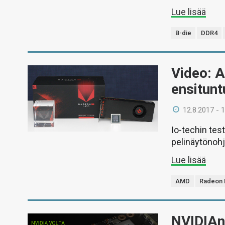
Lue lisää
B-die
DDR4
Video: 
ensitun
12.8.2017 - 
Io-techin tes
pelinäytönohj
Lue lisää
AMD
Radeon 
NVIDIAn