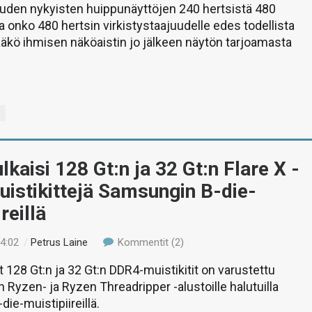
uuden nykyisten huippunäyttöjen 240 hertsistä 480
ta onko 480 hertsin virkistystaajuudelle edes todellista
 jääkö ihmisen näköaistin jo jälkeen näytön tarjoamasta
t
ulkaisi 128 Gt:n ja 32 Gt:n Flare X -
istikittejä Samsungin B-die-
reillä
14:02
/
Petrus Laine
Kommentit (2)
t 128 Gt:n ja 32 Gt:n DDR4-muistikitit on varustettu
 Ryzen- ja Ryzen Threadripper -alustoille halutuilla
ie-muistipiireillä.