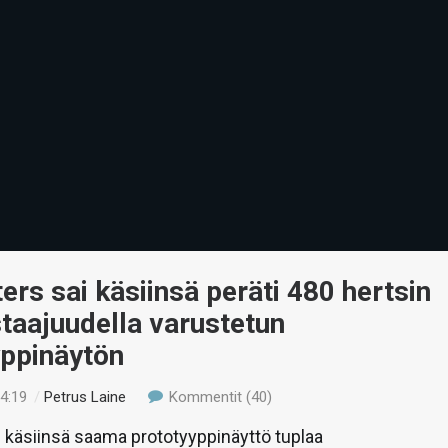
ers sai käsiinsä peräti 480 hertsin
staajuudella varustetun
yppinäytön
14:19
/
Petrus Laine
Kommentit (40)
 käsiinsä saama prototyyppinäyttö tuplaa