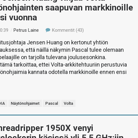
önohjainten saapuvan markkinoille
si vuonna
20:39
/
Petrus Laine
Kommentit (43)
itusjohtaja Jensen Huang on kertonut yhtiön
uksessa, että näillä näkymin Pascal tulee olemaan
elaajille on tarjolla tulevana joulusesonkina.
ämä tarkoittaa, ettei Volta-arkkitehtuuriin perustuvia
nohjaimia kannata odotella markkinoille ennen ensi
DIA
Näytönohjaimet
Pascal
Volta
hreadripper 1950X venyi
lockerin käsissä yli 5,5 GHz:iin