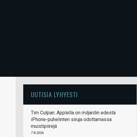
UUTISIA LYHYESTI
Tim Culpan: Applella on miljardin edestä
iPhone-puhelinten siruja odottamassa
muistipiirejä
7.8.2026