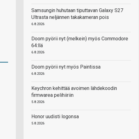
Samsungin huhutaan tiputtavan Galaxy S27
Ultrasta neljännen takakameran pois
6.8.2026
Doom pyörii nyt (melkein) myös Commodore
64:llä
6.8.2026
Doom pyörii nyt myös Paintissa
6.8.2026
Keychron kehittää avoimen lähdekoodin
firmwarea pelihiiriin
5.8.2026
Honor uudisti logonsa
5.8.2026