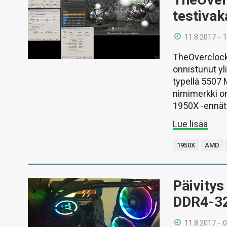
testiva
11.8.2017 - 
TheOverclock
onnistunut y
typellä 5507 
nimimerkki on
1950X -ennät
Lue lisää
1950X
AMD
Päivitys
DDR4-32
11.8.2017 - 