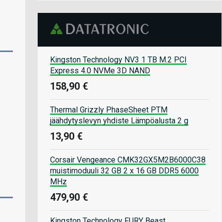
Kingston Technology NV3 1 TB M.2 PCI
Express 4.0 NVMe 3D NAND
158,90 €
Thermal Grizzly PhaseSheet PTM
jäähdytyslevyn yhdiste Lämpöalusta 2 g
13,90 €
Corsair Vengeance CMK32GX5M2B6000C38
muistimoduuli 32 GB 2 x 16 GB DDR5 6000
MHz
479,90 €
Kingston Technology FURY Beast