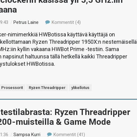
kaana
19:43
/
Petrus Laine
Kommentit (4)
er-nimimerkkiä HWBotissa käyttävä käyttäjä on
likellottamaan Ryzen Threadripper 1950X:n nestemäisellä
MHz:iin kyllin vakaana HWBot Prime -testiin. Sama
 napsinut haltuunsa tällä hetkellä kaikki Threadripper
ystulokset HWBotissa.
Prosessorit
Ryzen Threadripper
ylikellotus
 testilabrasta: Ryzen Threadripper
00-muisteilla & Game Mode
01:36
/
Sampsa Kurri
Kommentit (41)