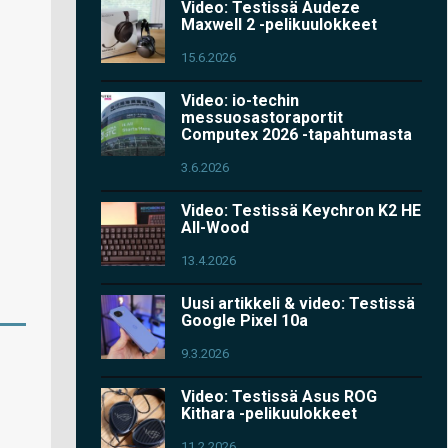
Video: Testissä Audeze
Maxwell 2 -pelikuulokkeet
15.6.2026
Video: io-techin
messuosastoraportit
Computex 2026 -tapahtumasta
3.6.2026
Video: Testissä Keychron K2 HE
All-Wood
13.4.2026
Uusi artikkeli & video: Testissä
Google Pixel 10a
9.3.2026
Video: Testissä Asus ROG
Kithara -pelikuulokkeet
11.2.2026