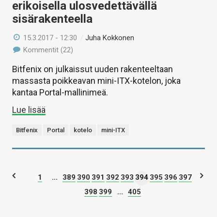
erikoisella ulosvedettävällä
sisärakenteella
15.3.2017 - 12:30
/
Juha Kokkonen
Kommentit (22)
Bitfenix on julkaissut uuden rakenteeltaan
massasta poikkeavan mini-ITX-kotelon, joka
kantaa Portal-mallinimeä.
Lue lisää
Bitfenix
Portal
kotelo
mini-ITX
1
...
389
390
391
392
393
394
395
396
397
398
399
...
405