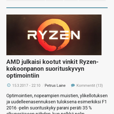
AMD julkaisi kootut vinkit Ryzen-
kokoonpanon suorituskyvyn
optimointiin
15.3.2017 - 22:10
/
Petrus Laine
Kommentit (13)
Optimointien, nopeampien muistien, ylikellotuksen
ja uudelleenasennuksen tuloksena esimerkiksi F1
2016 -pelin suorituskyky parani peräti 35 %
alkuperäiseen nähden, kun pelkkä pelin