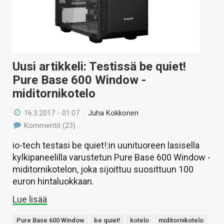
Uusi artikkeli: Testissä be quiet!
Pure Base 600 Window -
miditornikotelo
16.3.2017 - 01:07
/
Juha Kokkonen
Kommentit (23)
io-tech testasi be quiet!:in uunituoreen lasisella
kylkipaneelilla varustetun Pure Base 600 Window -
miditornikotelon, joka sijoittuu suosittuun 100
euron hintaluokkaan.
Lue lisää
Pure Base 600 Window
be quiet!
kotelo
miditornikotelo