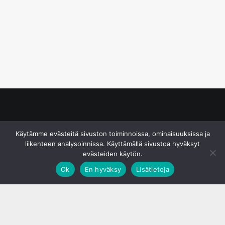
© S&J Media Oy
Käytämme evästeitä sivuston toiminnoissa, ominaisuuksissa ja
liikenteen analysoinnissa. Käyttämällä sivustoa hyväksyt
evästeiden käytön.
Ok
En hyväksy
Lisätietoja
;