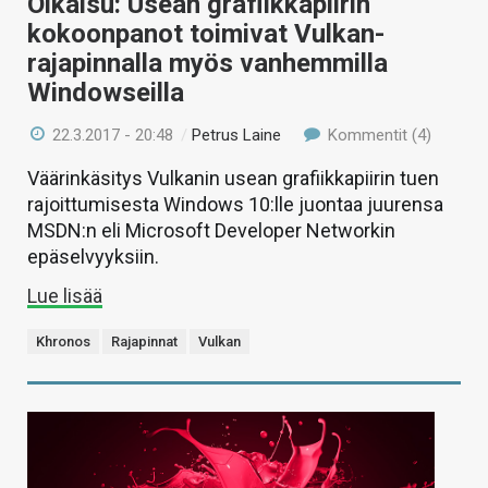
Oikaisu: Usean grafiikkapiirin
kokoonpanot toimivat Vulkan-
rajapinnalla myös vanhemmilla
Windowseilla
22.3.2017 - 20:48
/
Petrus Laine
Kommentit (4)
Väärinkäsitys Vulkanin usean grafiikkapiirin tuen
rajoittumisesta Windows 10:lle juontaa juurensa
MSDN:n eli Microsoft Developer Networkin
epäselvyyksiin.
Lue lisää
Khronos
Rajapinnat
Vulkan