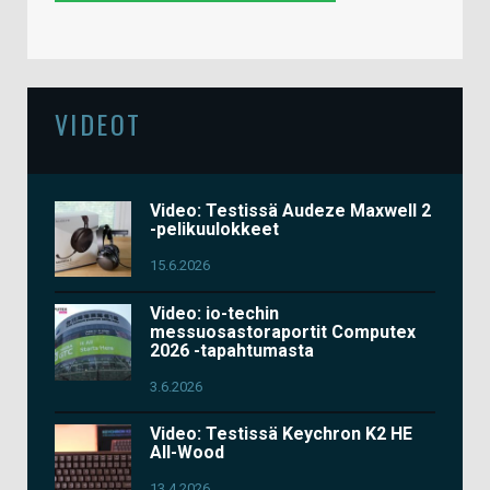
VIDEOT
Video: Testissä Audeze Maxwell 2
-pelikuulokkeet
15.6.2026
Video: io-techin
messuosastoraportit Computex
2026 -tapahtumasta
3.6.2026
Video: Testissä Keychron K2 HE
All-Wood
13.4.2026