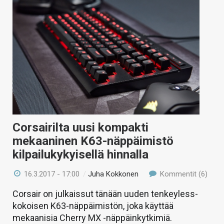
Corsairilta uusi kompakti
mekaaninen K63-näppäimistö
kilpailukykyisellä hinnalla
16.3.2017 - 17:00
/
Juha Kokkonen
Kommentit (6)
Corsair on julkaissut tänään uuden tenkeyless-
kokoisen K63-näppäimistön, joka käyttää
mekaanisia Cherry MX -näppäinkytkimiä.