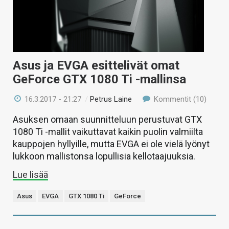
Asus ja EVGA esittelivät omat
GeForce GTX 1080 Ti -mallinsa
16.3.2017 - 21:27
/
Petrus Laine
Kommentit (10)
Asuksen omaan suunnitteluun perustuvat GTX
1080 Ti -mallit vaikuttavat kaikin puolin valmiilta
kauppojen hyllyille, mutta EVGA ei ole vielä lyönyt
lukkoon mallistonsa lopullisia kellotaajuuksia.
Lue lisää
Asus
EVGA
GTX 1080 Ti
GeForce