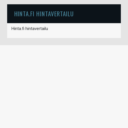
HINTA.FI HINTAVERTAILU
Hinta.fi hintavertailu