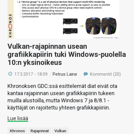
Vulkan-rajapinnan usean
grafiikkapiirin tuki Windows-puolella
10:n yksinoikeus
17.3.2017 - 18:09
/
Petrus Laine
Kommentit (20)
Khronoksen GDC:ssä esittelemät diat eivät ota
kantaa rajapinnan usean grafiikkapiirin tukeen
muilla alustoilla, mutta Windows 7 ja 8/8.1 -
käyttäjät on rajoitettu yhteen grafiikkapiiriin.
Lue lisää
Khronos
Rajapinnat
Vulkan