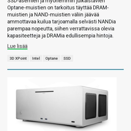
SSD-asemien ja myöhemmin julkaistavien
Optane-muistien on tarkoitus täyttää DRAM-
muistien ja NAND-muistien väliin jäävää
ammottavaa kuilua tarjoamalla selvästi NANDia
parempaa nopeutta, siihen verrattavissa olevia
kapasiteetteja ja DRAMia edullisempia hintoja.
Lue lisää
3D XPoint
Intel
Optane
SSD