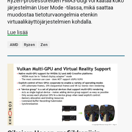
Ryzen-prosessoreiden FMA3-bugi voi kaataa koko
järjestelmän User Mode -tilassa, mikä saattaa
muodostaa tietoturvaongelmia etenkin
virtuaalikäyttöjärjestelmien kohdalla.
Lue lisää
AMD
Ryzen
Zen