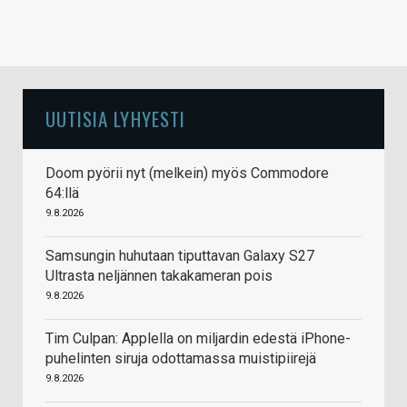
UUTISIA LYHYESTI
Doom pyörii nyt (melkein) myös Commodore
64:llä
9.8.2026
Samsungin huhutaan tiputtavan Galaxy S27
Ultrasta neljännen takakameran pois
9.8.2026
Tim Culpan: Applella on miljardin edestä iPhone-
puhelinten siruja odottamassa muistipiirejä
9.8.2026