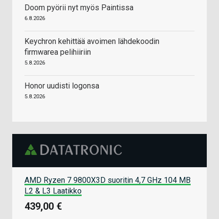
Doom pyörii nyt myös Paintissa
6.8.2026
Keychron kehittää avoimen lähdekoodin
firmwarea pelihiiriin
5.8.2026
Honor uudisti logonsa
5.8.2026
AMD Ryzen 7 9800X3D suoritin 4,7 GHz 104 MB
L2 & L3 Laatikko
439,00 €