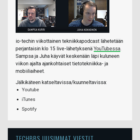
io-techin viikottainen tekniikkapodcast lähetetään
perjantaisin klo 15 live-lähetyksenä
YouTubessa
.
Sampsa ja Juha käyvät keskenään läpi kuluneen
viikon ajalta ajankohtaiset tietotekniikka- ja
mobiiliaiheet.
Jälkikäteen katseltavissa/kuunneltavissa:
Youtube
iTunes
Spotify
TECHBBS UUSIMMAT VIESTIT