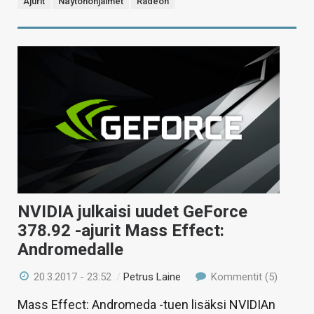
Ajurit
Näytönohjaimet
Radeon
NVIDIA julkaisi uudet GeForce
378.92 -ajurit Mass Effect:
Andromedalle
20.3.2017 - 23:52
/
Petrus Laine
Kommentit (5)
Mass Effect: Andromeda -tuen lisäksi NVIDIAn