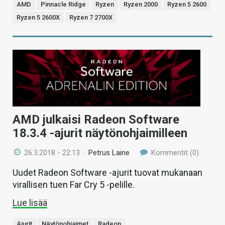
AMD
Pinnacle Ridge
Ryzen
Ryzen 2000
Ryzen 5 2600
Ryzen 5 2600X
Ryzen 7 2700X
AMD julkaisi Radeon Software
18.3.4 -ajurit näytönohjaimilleen
26.3.2018 - 22:13
/
Petrus Laine
Kommentit (0)
Uudet Radeon Software -ajurit tuovat mukanaan
virallisen tuen Far Cry 5 -pelille.
Lue lisää
Ajurit
Näytönohjaimet
Radeon