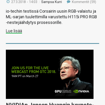
27.3.2018 - 14:03
/
Sampsa Kurri
Kommentit (59)
io-techin testissä Corsairin uusin RGB-valaistu ja
ML-sarjan tuulettimilla varustettu H115i PRO RGB
-nestejäähdytys prosessorille.
Lue lisää
NVIDIAn Jensen Huangin keynote-