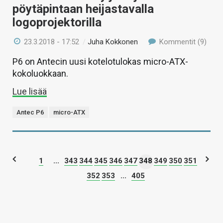
pöytäpintaan heijastavalla
logoprojektorilla
23.3.2018 - 17:52
/
Juha Kokkonen
Kommentit (9)
P6 on Antecin uusi kotelotulokas micro-ATX-
kokoluokkaan.
Lue lisää
Antec P6
micro-ATX
1
...
343
344
345
346
347
348
349
350
351
352
353
...
405