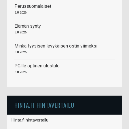
Perussuomalaiset
8.8.2026
Elämän synty
8.8.2026
Minkä fyysisen levykäisen ostin viimeksi
8.8.2026
PC:lle optinen ulostulo
8.8.2026
HINTA.FI HINTAVERTAILU
Hinta.fi hintavertailu