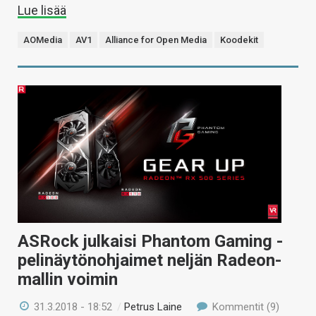
Lue lisää
AOMedia
AV1
Alliance for Open Media
Koodekit
ASRock julkaisi Phantom Gaming -
pelinäytönohjaimet neljän Radeon-
mallin voimin
31.3.2018 - 18:52
/
Petrus Laine
Kommentit (9)