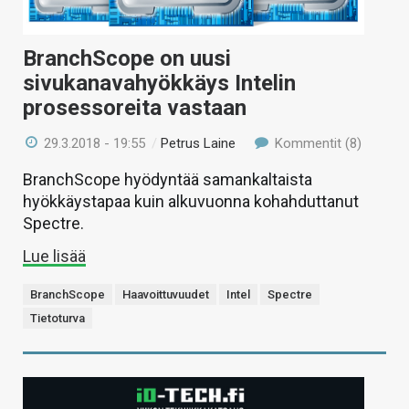
BranchScope on uusi
sivukanavahyökkäys Intelin
prosessoreita vastaan
29.3.2018 - 19:55
/
Petrus Laine
Kommentit (8)
BranchScope hyödyntää samankaltaista
hyökkäystapaa kuin alkuvuonna kohahduttanut
Spectre.
Lue lisää
BranchScope
Haavoittuvuudet
Intel
Spectre
Tietoturva