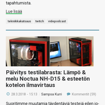
tapahtumista.
Lue lisää
tekniikkakatsaus
twitch
videpodcast
Päivitys testilabrasta: Lämpö &
melu Noctua NH-D15 & esteetön
kotelon ilmavirtaus
28.3.2018 - 15:13
/
Sampsa Kurri
Kommentit (59)
Suoritimme muutamia täydentäviä testejä eilen io-