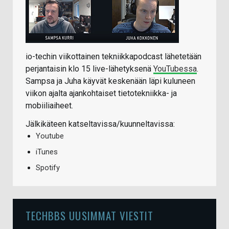
io-techin viikottainen tekniikkapodcast lähetetään
perjantaisin klo 15 live-lähetyksenä
YouTubessa
.
Sampsa ja Juha käyvät keskenään läpi kuluneen
viikon ajalta ajankohtaiset tietotekniikka- ja
mobiiliaiheet.
Jälkikäteen katseltavissa/kuunneltavissa:
Youtube
iTunes
Spotify
TECHBBS UUSIMMAT VIESTIT