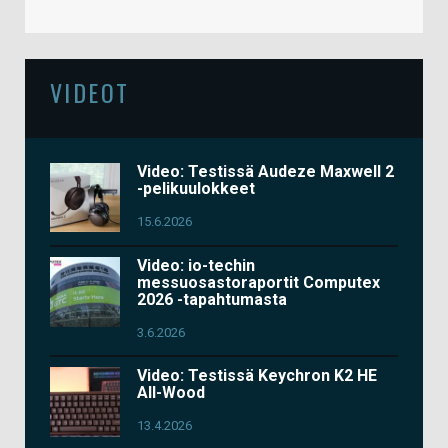
VIDEOT
Video: Testissä Audeze Maxwell 2
-pelikuulokkeet
15.6.2026
Video: io-techin
messuosastoraportit Computex
2026 -tapahtumasta
3.6.2026
Video: Testissä Keychron K2 HE
All-Wood
13.4.2026