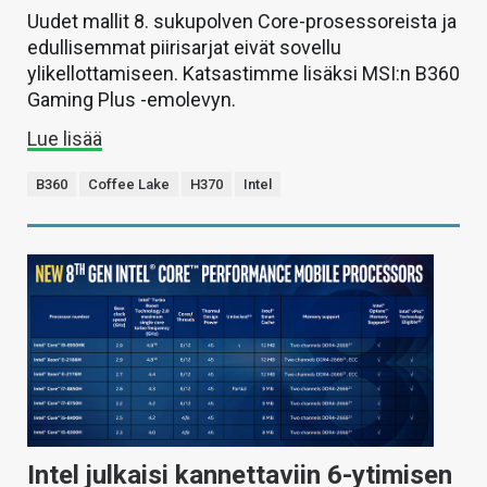
Uudet mallit 8. sukupolven Core-prosessoreista ja
edullisemmat piirisarjat eivät sovellu
ylikellottamiseen. Katsastimme lisäksi MSI:n B360
Gaming Plus -emolevyn.
Lue lisää
B360
Coffee Lake
H370
Intel
Intel julkaisi kannettaviin 6-ytimisen