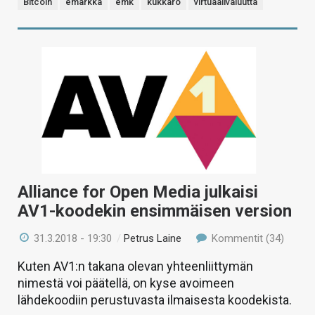
Bitcoin
emarkka
emk
kukkaro
virtuaalivaluutta
Alliance for Open Media julkaisi
AV1-koodekin ensimmäisen version
31.3.2018 - 19:30
/
Petrus Laine
Kommentit (34)
Kuten AV1:n takana olevan yhteenliittymän
nimestä voi päätellä, on kyse avoimeen
lähdekoodiin perustuvasta ilmaisesta koodekista.