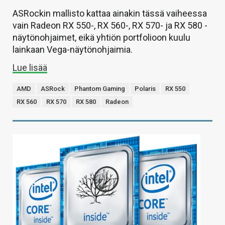
ASRockin mallisto kattaa ainakin tässä vaiheessa
vain Radeon RX 550-, RX 560-, RX 570- ja RX 580 -
näytönohjaimet, eikä yhtiön portfolioon kuulu
lainkaan Vega-näytönohjaimia.
Lue lisää
AMD
ASRock
Phantom Gaming
Polaris
RX 550
RX 560
RX 570
RX 580
Radeon