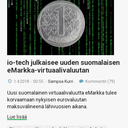
io-tech julkaisee uuden suomalaisen
eMarkka-virtuaalivaluutan
1.4.2018 - 00:55
/
Sampsa Kurri
Kommentit (79)
Uusi suomalainen virtuaalivaluutta eMarkka tulee
korvaamaan nykyisen eurovaluutan
maksuvälineenä lähivuosien aikana.
Lue lisää