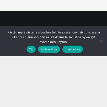
© S&J Media Oy
Käytämme evästeitä sivuston toiminnoissa, ominaisuuksissa ja
liikenteen analysoinnissa. Käyttämällä sivustoa hyväksyt
evästeiden käytön.
Ok
En hyväksy
Lisätietoja
;