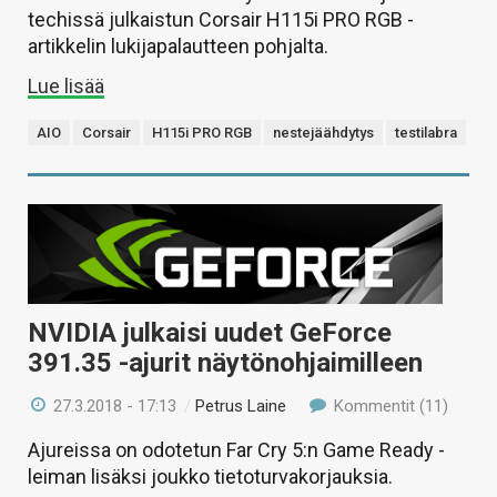
techissä julkaistun Corsair H115i PRO RGB -
artikkelin lukijapalautteen pohjalta.
Lue lisää
AIO
Corsair
H115i PRO RGB
nestejäähdytys
testilabra
NVIDIA julkaisi uudet GeForce
391.35 -ajurit näytönohjaimilleen
27.3.2018 - 17:13
/
Petrus Laine
Kommentit (11)
Ajureissa on odotetun Far Cry 5:n Game Ready -
leiman lisäksi joukko tietoturvakorjauksia.