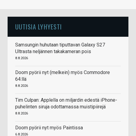
UUTISIA LYHYESTI
Samsungin huhutaan tiputtavan Galaxy S27
Ultrasta neljännen takakameran pois
8.8.2026
Doom pyörii nyt (melkein) myös Commodore
64:llä
8.8.2026
Tim Culpan: Applella on miljardin edestä iPhone-
puhelinten siruja odottamassa muistipiirejä
8.8.2026
Doom pyörii nyt myös Paintissa
6.8.2026