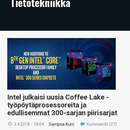
Tietotekniikka
ARTIKKELIT
VIDEOT
TECHBBS
TIETOA
HINTA.FI
KAUPPA
VAIHDA TEEMA
Intel julkaisi uusia Coffee Lake -
työpöytäprosessoreita ja
HAKU
edullisemmat 300-sarjan piirisarjat
3.4.2018 - 18:04
/
Sampsa Kurri
Kommentit (27)