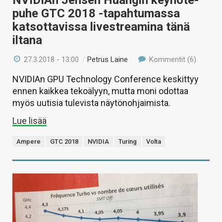
puhe GTC 2018 -tapahtumassa
katsottavissa livestreamina tänä
iltana
27.3.2018 - 13:00
/
Petrus Laine
Kommentit (6)
NVIDIAn GPU Technology Conference keskittyy
ennen kaikkea tekoälyyn, mutta moni odottaa
myös uutisia tulevista näytönohjaimista.
Lue lisää
Ampere
GTC 2018
NVIDIA
Turing
Volta