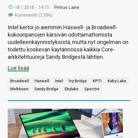
18.1.2018 - 14:15
/
Petrus Laine
Kommentit (2 096)
Intel kertoi jo aiemmin Haswell- ja Broadwell-
kokoonpanojen kärsivän odottamattomista
uudelleenkäynnistyksistä, mutta nyt ongelman on
todettu koskevan käytännössä kaikkia Core-
arkkitehtuureja Sandy Bridgestä lähtien.
Lue lisää
Broadwell
Haswell
Intel
Ivy Bridge
KPTI
Kaby Lake
Meltdown
Sandy Bridge
Skylake
Spectre