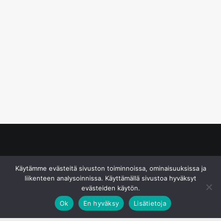
© S&J Media Oy
Käytämme evästeitä sivuston toiminnoissa, ominaisuuksissa ja
liikenteen analysoinnissa. Käyttämällä sivustoa hyväksyt
evästeiden käytön.
Ok
En hyväksy
Lisätietoja