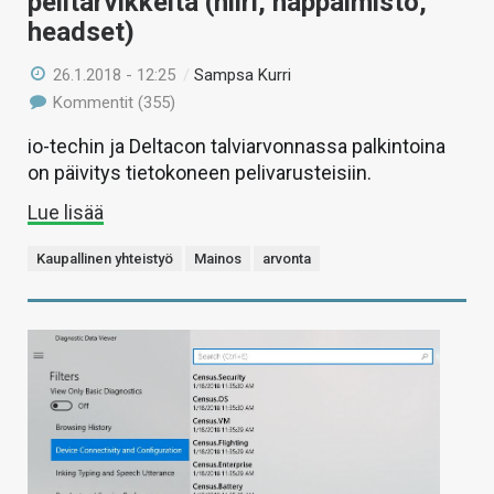
pelitarvikkeita (hiiri, näppäimistö,
headset)
26.1.2018 - 12:25
/
Sampsa Kurri
Kommentit (355)
io-techin ja Deltacon talviarvonnassa palkintoina
on päivitys tietokoneen pelivarusteisiin.
Lue lisää
Kaupallinen yhteistyö
Mainos
arvonta