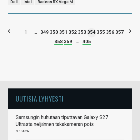
Dell
Intel
Radeon RX Vega M
1
...
349
350
351
352
353
354
355
356
357
358
359
...
405
UUTISIA LYHYESTI
Samsungin huhutaan tiputtavan Galaxy S27
Ultrasta neljännen takakameran pois
8.8.2026