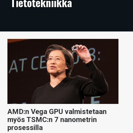
Tietotekniikka
ARTIKKELIT
VIDEOT
TECHBBS
TIETOA
HINTA.FI
KAUPPA
VAIHDA TEEMA
AMD:n Vega GPU valmistetaan
HAKU
myös TSMC:n 7 nanometrin
prosessilla