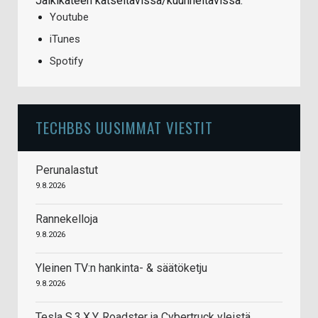
Jälkikäteen katseltavissa/kuunneltavissa:
Youtube
iTunes
Spotify
TECHBBS UUSIMMAT VIESTIT
Perunalastut
9.8.2026
Rannekelloja
9.8.2026
Yleinen TV:n hankinta- & säätöketju
9.8.2026
Tesla S,3,X,Y, Roadster ja Cybertruck yleistä