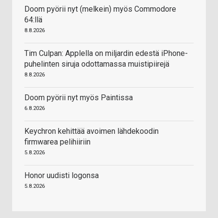
Doom pyörii nyt (melkein) myös Commodore
64:llä
8.8.2026
Tim Culpan: Applella on miljardin edestä iPhone-
puhelinten siruja odottamassa muistipiirejä
8.8.2026
Doom pyörii nyt myös Paintissa
6.8.2026
Keychron kehittää avoimen lähdekoodin
firmwarea pelihiiriin
5.8.2026
Honor uudisti logonsa
5.8.2026