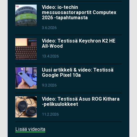
Video: io-techin
messuosastoraportit Computex
2026 -tapahtumasta
3.6.2026
Video: Testissä Keychron K2 HE
All-Wood
13.4.2026
Uusi artikkeli & video: Testissä
Google Pixel 10a
9.3.2026
Video: Testissä Asus ROG Kithara
-pelikuulokkeet
11.2.2026
Lisää videoita