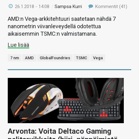
26.1.2018 - 14:08
/
Sampsa Kurri
Kommentit (41)
AMD:n Vega-arkkitehtuuri saatetaan nähdä 7
nanometrin viivanleveydellä odotettua
aikaisemmin TSMC:n valmistamana.
Lue lisää
7 nm
AMD
GlobalFoundries
TSMC
Vega
Arvonta: Voita Deltaco Gaming