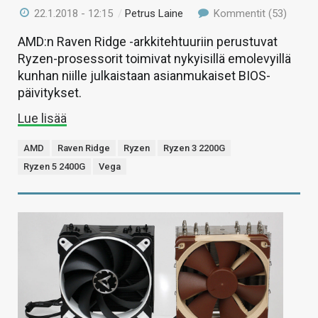
22.1.2018 - 12:15
/
Petrus Laine
Kommentit (53)
AMD:n Raven Ridge -arkkitehtuuriin perustuvat
Ryzen-prosessorit toimivat nykyisillä emolevyillä
kunhan niille julkaistaan asianmukaiset BIOS-
päivitykset.
Lue lisää
AMD
Raven Ridge
Ryzen
Ryzen 3 2200G
Ryzen 5 2400G
Vega