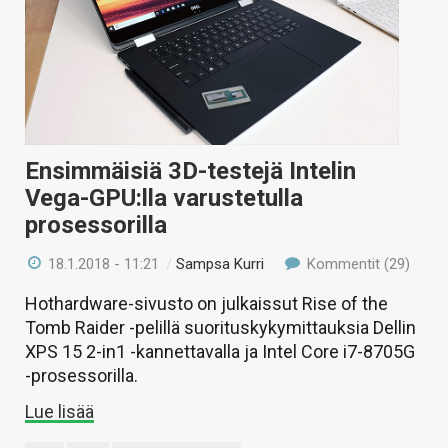
Ensimmäisiä 3D-testejä Intelin
Vega-GPU:lla varustetulla
prosessorilla
18.1.2018 - 11:21
/
Sampsa Kurri
Kommentit (29)
Hothardware-sivusto on julkaissut Rise of the
Tomb Raider -pelillä suorituskykymittauksia Dellin
XPS 15 2-in1 -kannettavalla ja Intel Core i7-8705G
-prosessorilla.
Lue lisää