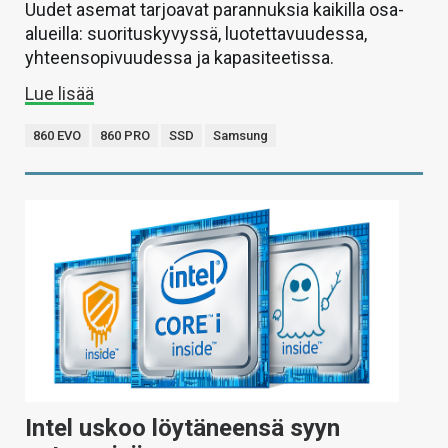
Uudet asemat tarjoavat parannuksia kaikilla osa-
alueilla: suorituskyvyssä, luotettavuudessa,
yhteensopivuudessa ja kapasiteetissa.
Lue lisää
860 EVO
860 PRO
SSD
Samsung
Intel uskoo löytäneensä syyn