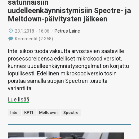
satunnaisiin
uudelleenkäynnistymisiin Spectre- ja
Meltdown-päivitysten jälkeen
23.1.2018 - 16:06
/
Petrus Laine
Kommentit (2 358)
Intel aikoo tuoda vakautta arvostavien saataville
prosessoreidensa edelliset mikrokoodiversiot,
kunnes uudelleenkäynnistysongelmat on korjattu
lopullisesti. Edellinen mikrokoodiversio tosin
poistaa samalla suojan Spectren toiselta
variantilta.
Lue lisää
Intel
KPTI
Meltdown
Spectre