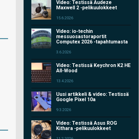
Video: Testissä Audeze
Maxwell 2 -pelikuulokkeet
15.6.2026
Video: io-techin
messuosastoraportit
Computex 2026 -tapahtumasta
3.6.2026
Video: Testissä Keychron K2 HE
All-Wood
13.4.2026
Uusi artikkeli & video: Testissä
Google Pixel 10a
9.3.2026
Video: Testissä Asus ROG
Kithara -pelikuulokkeet
11.2.2026