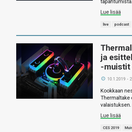
tapahtumista
Lue lisää
live
podcast
Thermalt
ja esitt
-muistit
10.1.2019 - 
Kookkaan nes
Thermaltake o
valaistuksen.
Lue lisää
CES 2019
Muis