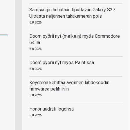
Samsungin huhutaan tiputtavan Galaxy S27
Ultrasta neljännen takakameran pois
6.8.2026
Doom pyörii nyt (melkein) myös Commodore
64:llä
6.8.2026
Doom pyörii nyt myös Paintissa
6.8.2026
Keychron kehittää avoimen lähdekoodin
firmwarea pelihiiriin
5.8.2026
Honor uudisti logonsa
5.8.2026