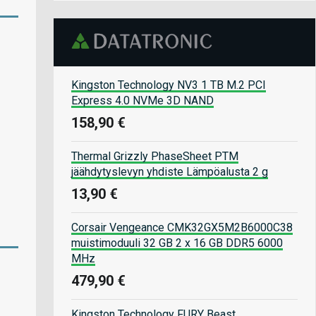
Kingston Technology NV3 1 TB M.2 PCI
Express 4.0 NVMe 3D NAND
158,90 €
Thermal Grizzly PhaseSheet PTM
jäähdytyslevyn yhdiste Lämpöalusta 2 g
13,90 €
Corsair Vengeance CMK32GX5M2B6000C38
muistimoduuli 32 GB 2 x 16 GB DDR5 6000
MHz
479,90 €
Kingston Technology FURY Beast