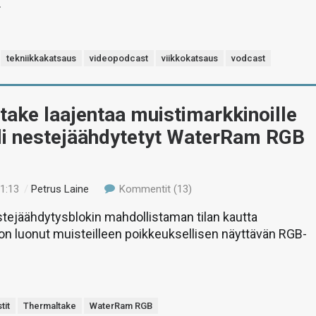
.
tekniikkakatsaus
videopodcast
viikkokatsaus
vodcast
ake laajentaa muistimarkkinoille
eli nestejäähdytetyt WaterRam RGB
21:13
/
Petrus Laine
Kommentit (13)
tejäähdytysblokin mahdollistaman tilan kautta
n luonut muisteilleen poikkeuksellisen näyttävän RGB-
tit
Thermaltake
WaterRam RGB