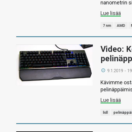
nanometrin si
Lue lisää
7 nm
AMD
Video: K
pelinäp
9.1.2019 - 19
Kävimme ostam
pelinäppäimis
Lue lisää
lidl
pelinäppä