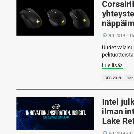
Corsairi
yhteyste
näppäim
9.1.2019 - 16
Uudet valaisu
pelituotteista
Lue lisää
CES 2019
Cape
Intel ju
ilman in
Lake Re
9.1.2019 - 11