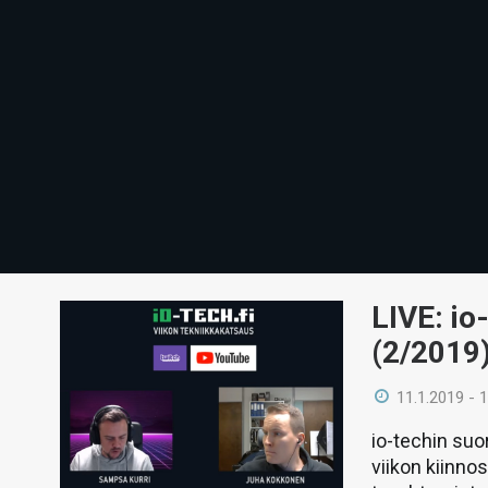
LIVE: io
(2/2019
11.1.2019 - 
io-techin suo
viikon kiinno