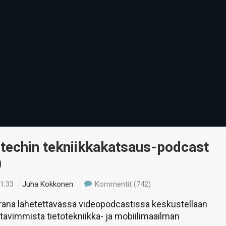
-techin tekniikkakatsaus-podcast
)
11:33
/
Juha Kokkonen
Kommentit (742)
rana lähetettävässä videopodcastissa keskustellaan
stavimmista tietotekniikka- ja mobiilimaailman