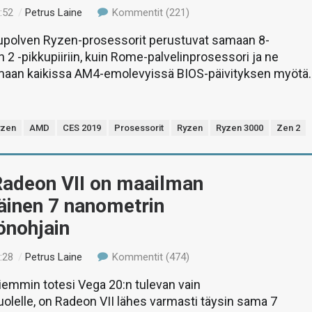
:52
/
Petrus Laine
Kommentit (221)
upolven Ryzen-prosessorit perustuvat samaan 8-
 2 -pikkupiiriin, kuin Rome-palvelinprosessori ja ne
imaan kaikissa AM4-emolevyissä BIOS-päivityksen myötä.
yzen
AMD
CES 2019
Prosessorit
Ryzen
Ryzen 3000
Zen 2
adeon VII on maailman
inen 7 nanometrin
önohjain
:28
/
Petrus Laine
Kommentit (474)
iemmin totesi Vega 20:n tulevan vain
olelle, on Radeon VII lähes varmasti täysin sama 7