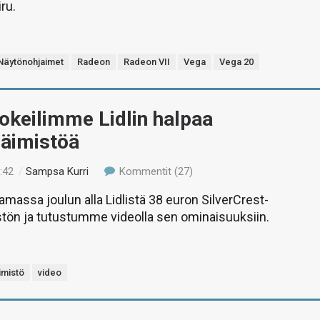
ru.
Näytönohjaimet
Radeon
Radeon VII
Vega
Vega 20
okeilimme Lidlin halpaa
päimistöä
:42
/
Sampsa Kurri
Kommentit (27)
assa joulun alla Lidlistä 38 euron SilverCrest-
tön ja tutustumme videolla sen ominaisuuksiin.
imistö
video