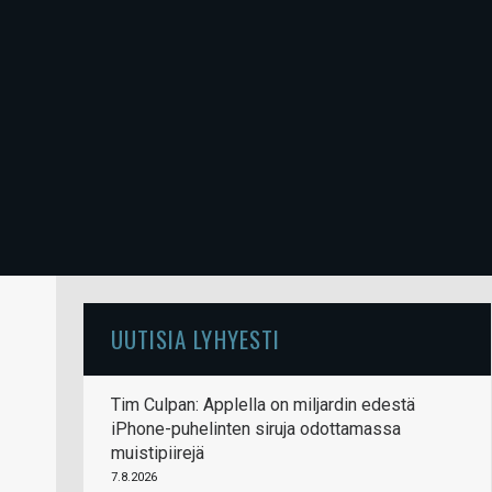
UUTISIA LYHYESTI
Tim Culpan: Applella on miljardin edestä
iPhone-puhelinten siruja odottamassa
muistipiirejä
7.8.2026