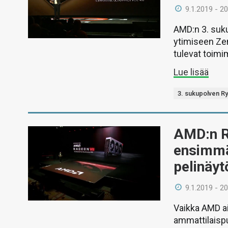
9.1.2019 - 20
AMD:n 3. suk
ytimiseen Zen
tulevat toim
Lue lisää
3. sukupolven R
AMD:n R
ensimmä
pelinäyt
9.1.2019 - 20
Vaikka AMD a
ammattilaispu