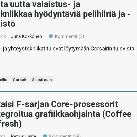
lta uutta valaistus- ja
kniikkaa hyödyntäviä pelihiiriä ja -
istö
:48
/
Juha Kokkonen
Kommentit (3)
- ja yhteystekniikat tulevat löytymään Corsairin tulevista
.
llix
Corsair
Slipstream
lkaisi F-sarjan Core-prosessorit
tegroitua grafiikkaohjainta (Coffee
fresh)
:41
/
Petrus Laine
Kommentit (39)