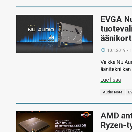
EVGA Nu
tuoteva
äänikort
10.1.2019 - 
Vaikka Nu Aud
äänitekniikan
Lue lisää
Audio Note
E
AMD anto
Ryzen-t