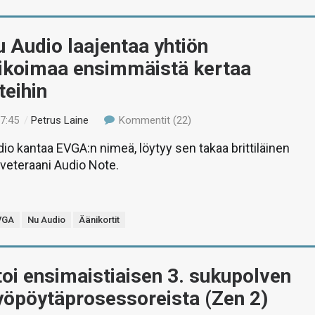
 Audio laajentaa yhtiön
likoimaa ensimmäistä kertaa
teihin
17:45
/
Petrus Laine
Kommentit (22)
io kantaa EVGA:n nimeä, löytyy sen takaa brittiläinen
 veteraani Audio Note.
VGA
Nu Audio
Äänikortit
i ensimaistiaisen 3. sukupolven
yöpöytäprosessoreista (Zen 2)