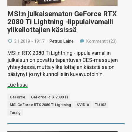
MSI:n julkaisematon GeForce RTX
2080 Ti Lightning -lippulaivamalli
ylikellottajien käsissä
3.1.2019 - 19:17
/
Petrus Laine
Kommentit (23)
MSI:n RTX 2080 Ti Lightning -lippulaivamallin
julkaisun on povattu tapahtuvan CES-messujen
yhteydessä, mutta ylikellottajien käsistä se on
päätynyt jo nyt kunnollisiin kuvavuotoihin.
Lue lisää
GeForce
GeForce RTX 2080 Ti
MSI GeForce RTX 2080 Ti Lightning
NVIDIA
TU102
Turing