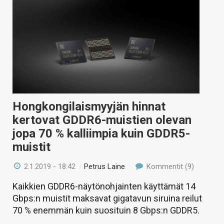
Hongkongilaismyyjän hinnat
kertovat GDDR6-muistien olevan
jopa 70 % kalliimpia kuin GDDR5-
muistit
2.1.2019 - 18:42
/
Petrus Laine
Kommentit (9)
Kaikkien GDDR6-näytönohjainten käyttämät 14
Gbps:n muistit maksavat gigatavun siruina reilut
70 % enemmän kuin suosituin 8 Gbps:n GDDR5.