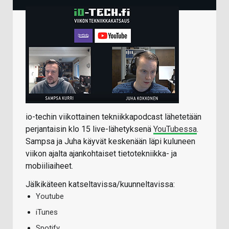
io-techin viikottainen tekniikkapodcast lähetetään
perjantaisin klo 15 live-lähetyksenä
YouTubessa
.
Sampsa ja Juha käyvät keskenään läpi kuluneen
viikon ajalta ajankohtaiset tietotekniikka- ja
mobiiliaiheet.
Jälkikäteen katseltavissa/kuunneltavissa:
Youtube
iTunes
Spotify