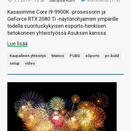
2.1.2019 - 13:58
/
Sampsa Kurri
Kommentit (119)
Kasasimme Core i9-9900K -prosessorin ja
GeForce RTX 2080 Ti -näytönohjaimen ympärille
todella suorituskykyisen esports-henkisen
tietokoneen yhteistyössä Asuksen kanssa.
Lue lisää
Kaupallinen yhteistyö
Mainos
PUBG
eSports
pc build
setup
video