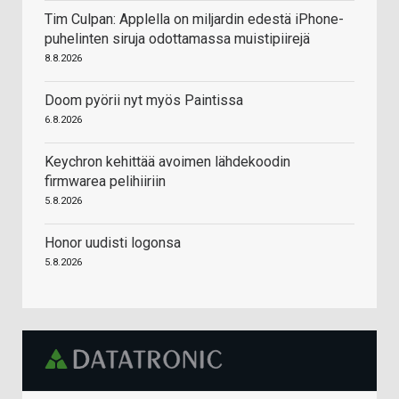
Tim Culpan: Applella on miljardin edestä iPhone-
puhelinten siruja odottamassa muistipiirejä
8.8.2026
Doom pyörii nyt myös Paintissa
6.8.2026
Keychron kehittää avoimen lähdekoodin
firmwarea pelihiiriin
5.8.2026
Honor uudisti logonsa
5.8.2026