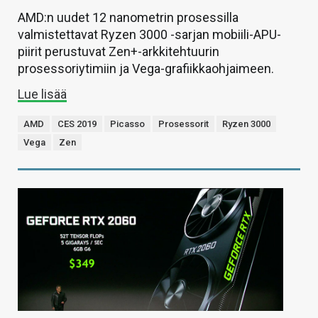
AMD:n uudet 12 nanometrin prosessilla
valmistettavat Ryzen 3000 -sarjan mobiili-APU-
piirit perustuvat Zen+-arkkitehtuurin
prosessoriytimiin ja Vega-grafiikkaohjaimeen.
Lue lisää
AMD
CES 2019
Picasso
Prosessorit
Ryzen 3000
Vega
Zen