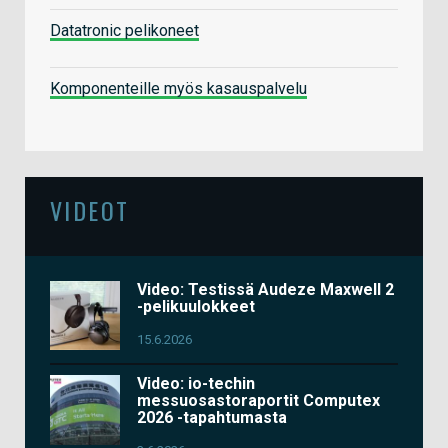
Datatronic pelikoneet
Komponenteille myös kasauspalvelu
VIDEOT
Video: Testissä Audeze Maxwell 2
-pelikuulokkeet
15.6.2026
Video: io-techin
messuosastoraportit Computex
2026 -tapahtumasta