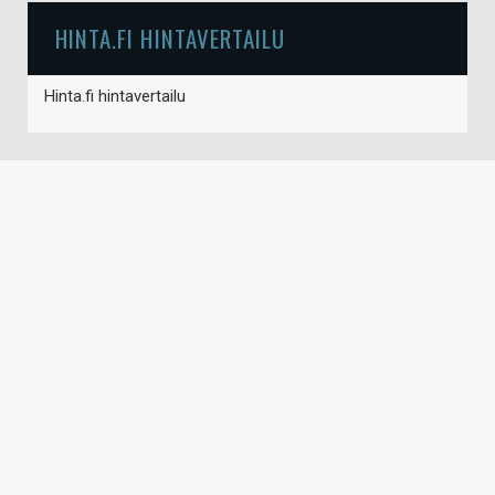
HINTA.FI HINTAVERTAILU
Hinta.fi hintavertailu