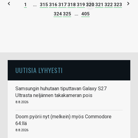
1
...
315
316
317
318
319
320
321
322
323
324
325
...
405
UUTISIA LYHYESTI
Samsungin huhutaan tiputtavan Galaxy S27
Ultrasta neljännen takakameran pois
8.8.2026
Doom pyörii nyt (melkein) myös Commodore
64:llä
8.8.2026