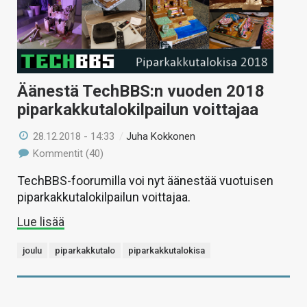
Äänestä TechBBS:n vuoden 2018
piparkakkutalokilpailun voittajaa
28.12.2018 - 14:33
/
Juha Kokkonen
Kommentit (40)
TechBBS-foorumilla voi nyt äänestää vuotuisen
piparkakkutalokilpailun voittajaa.
Lue lisää
joulu
piparkakkutalo
piparkakkutalokisa