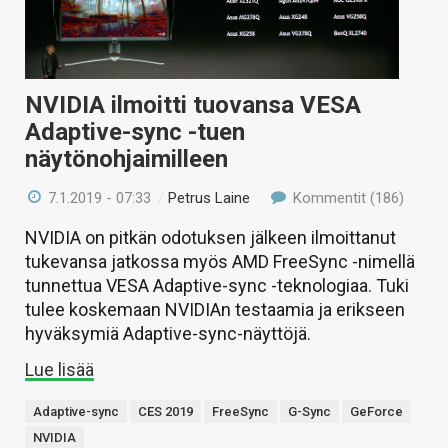
NVIDIA ilmoitti tuovansa VESA
Adaptive-sync -tuen
näytönohjaimilleen
7.1.2019 - 07:33
/
Petrus Laine
Kommentit (186)
NVIDIA on pitkän odotuksen jälkeen ilmoittanut
tukevansa jatkossa myös AMD FreeSync -nimellä
tunnettua VESA Adaptive-sync -teknologiaa. Tuki
tulee koskemaan NVIDIAn testaamia ja erikseen
hyväksymiä Adaptive-sync-näyttöjä.
Lue lisää
Adaptive-sync
CES 2019
FreeSync
G-Sync
GeForce
NVIDIA