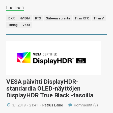
Lue lisää
DXR
NVIDIA
RTX
Säteenseuranta
Titan RTX
Titan V
Turing
Volta
VESA päivitti DisplayHDR-
standardia OLED-näyttöjen
DisplayHDR True Black -tasoilla
3.1.2019 - 21:41
/
Petrus Laine
Kommentit (9)