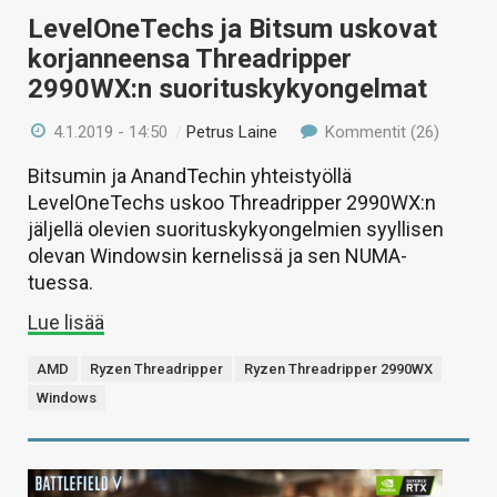
LevelOneTechs ja Bitsum uskovat
korjanneensa Threadripper
2990WX:n suorituskykyongelmat
4.1.2019 - 14:50
/
Petrus Laine
Kommentit (26)
Bitsumin ja AnandTechin yhteistyöllä
LevelOneTechs uskoo Threadripper 2990WX:n
jäljellä olevien suorituskykyongelmien syyllisen
olevan Windowsin kernelissä ja sen NUMA-
tuessa.
Lue lisää
AMD
Ryzen Threadripper
Ryzen Threadripper 2990WX
Windows