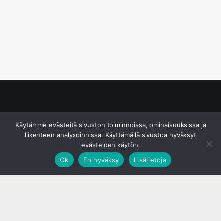
© S&J Media Oy
Käytämme evästeitä sivuston toiminnoissa, ominaisuuksissa ja
liikenteen analysoinnissa. Käyttämällä sivustoa hyväksyt
evästeiden käytön.
Ok
En hyväksy
Lisätietoja
;