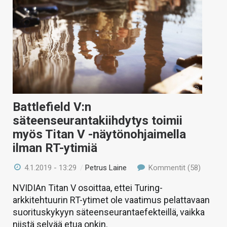
Battlefield V:n
säteenseurantakiihdytys toimii
myös Titan V -näytönohjaimella
ilman RT-ytimiä
4.1.2019 - 13:29
/
Petrus Laine
Kommentit (58)
NVIDIAn Titan V osoittaa, ettei Turing-
arkkitehtuurin RT-ytimet ole vaatimus pelattavaan
suorituskykyyn säteenseurantaefekteillä, vaikka
niistä selvää etua onkin.