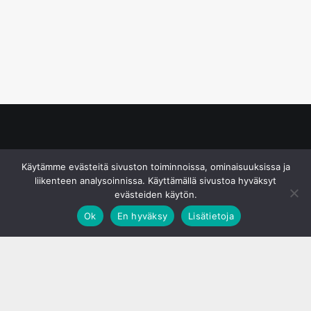
© S&J Media Oy
Käytämme evästeitä sivuston toiminnoissa, ominaisuuksissa ja
liikenteen analysoinnissa. Käyttämällä sivustoa hyväksyt
evästeiden käytön.
Ok
En hyväksy
Lisätietoja
;