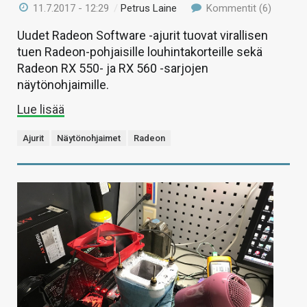
11.7.2017 - 12:29
/
Petrus Laine
Kommentit (6)
Uudet Radeon Software -ajurit tuovat virallisen
tuen Radeon-pohjaisille louhintakorteille sekä
Radeon RX 550- ja RX 560 -sarjojen
näytönohjaimille.
Lue lisää
Ajurit
Näytönohjaimet
Radeon