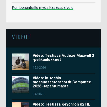
Komponenteille myös kasauspalvelu
VIDEOT
Video: Testissä Audeze Maxwell 2
-pelikuulokkeet
15.6.2026
Video: io-techin
messuosastoraportit Computex
2026 -tapahtumasta
3.6.2026
Video: Testissä Keychron K2 HE