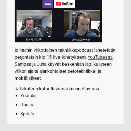
io-techin viikottainen tekniikkapodcast lähetetään
perjantaisin klo 15 live-lähetyksenä
YouTubessa
.
Sampsa ja Juha käyvät keskenään läpi kuluneen
viikon ajalta ajankohtaiset tietotekniikka- ja
mobiiliaiheet.
Jälkikäteen katseltavissa/kuunneltavissa:
Youtube
iTunes
Spotify