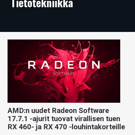
Tietotekniikka
ARTIKKELIT
VIDEOT
TECHBBS
TIETOA
HINTA.FI
KAUPPA
VAIHDA TEEMA
AMD:n uudet Radeon Software
HAKU
17.7.1 -ajurit tuovat virallisen tuen
RX 460- ja RX 470 -louhintakorteille