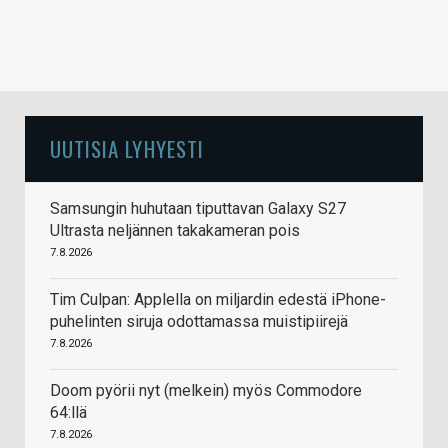
UUTISIA LYHYESTI
Samsungin huhutaan tiputtavan Galaxy S27
Ultrasta neljännen takakameran pois
7.8.2026
Tim Culpan: Applella on miljardin edestä iPhone-
puhelinten siruja odottamassa muistipiirejä
7.8.2026
Doom pyörii nyt (melkein) myös Commodore
64:llä
7.8.2026