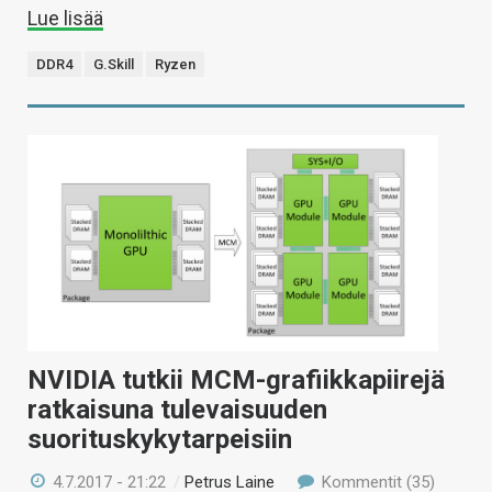
Lue lisää
DDR4
G.Skill
Ryzen
NVIDIA tutkii MCM-grafiikkapiirejä
ratkaisuna tulevaisuuden
suorituskykytarpeisiin
4.7.2017 - 21:22
/
Petrus Laine
Kommentit (35)