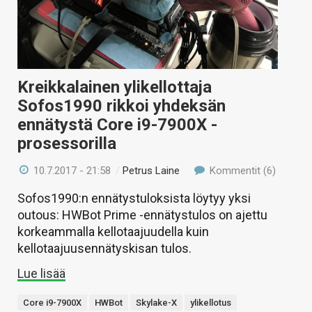
Kreikkalainen ylikellottaja
Sofos1990 rikkoi yhdeksän
ennätystä Core i9-7900X -
prosessorilla
10.7.2017 - 21:58
/
Petrus Laine
Kommentit (6)
Sofos1990:n ennätystuloksista löytyy yksi
outous: HWBot Prime -ennätystulos on ajettu
korkeammalla kellotaajuudella kuin
kellotaajuusennätyskisan tulos.
Lue lisää
Core i9-7900X
HWBot
Skylake-X
ylikellotus