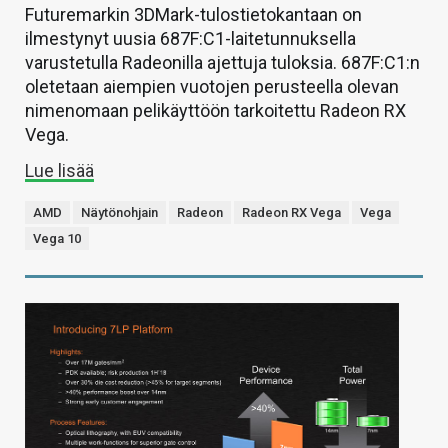
Futuremarkin 3DMark-tulostietokantaan on
ilmestynyt uusia 687F:C1-laitetunnuksella
varustetulla Radeonilla ajettuja tuloksia. 687F:C1:n
oletetaan aiempien vuotojen perusteella olevan
nimenomaan pelikäyttöön tarkoitettu Radeon RX
Vega.
Lue lisää
AMD
Näytönohjain
Radeon
Radeon RX Vega
Vega
Vega 10