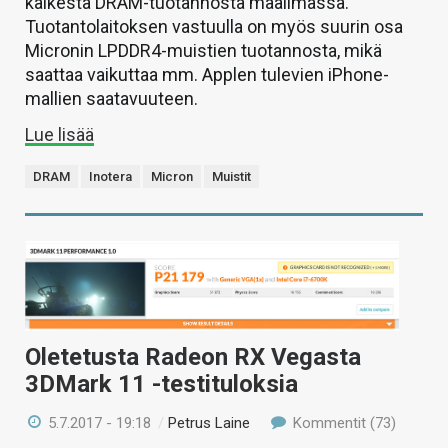
kaikesta DRAM-tuotannosta maailmassa.
Tuotantolaitoksen vastuulla on myös suurin osa
Micronin LPDDR4-muistien tuotannosta, mikä
saattaa vaikuttaa mm. Applen tulevien iPhone-
mallien saatavuuteen.
Lue lisää
DRAM
Inotera
Micron
Muistit
Oletetusta Radeon RX Vegasta
3DMark 11 -testituloksia
5.7.2017 - 19:18
/
Petrus Laine
Kommentit (73)