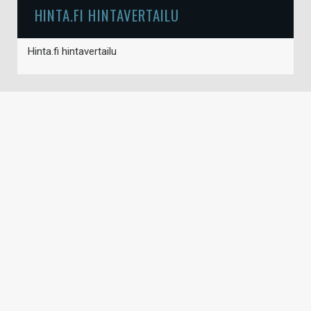
HINTA.FI HINTAVERTAILU
Hinta.fi hintavertailu