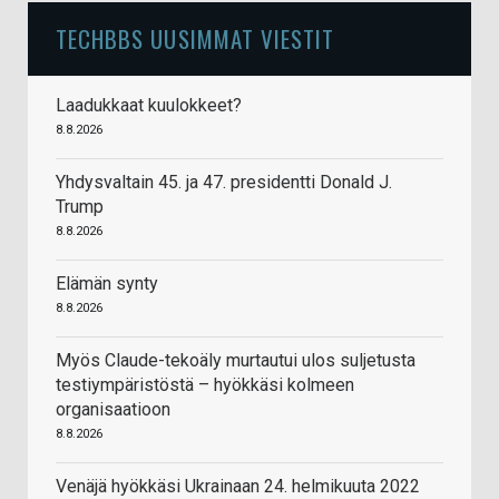
TECHBBS UUSIMMAT VIESTIT
Laadukkaat kuulokkeet?
8.8.2026
Yhdysvaltain 45. ja 47. presidentti Donald J.
Trump
8.8.2026
Elämän synty
8.8.2026
Myös Claude-tekoäly murtautui ulos suljetusta
testiympäristöstä – hyökkäsi kolmeen
organisaatioon
8.8.2026
Venäjä hyökkäsi Ukrainaan 24. helmikuuta 2022