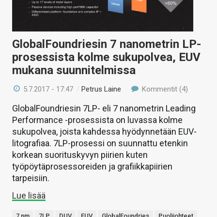
GlobalFoundriesin 7 nanometrin LP-
prosessista kolme sukupolvea, EUV
mukana suunnitelmissa
5.7.2017 - 17:47
/
Petrus Laine
Kommentit (4)
GlobalFoundriesin 7LP- eli 7 nanometrin Leading
Performance -prosessista on luvassa kolme
sukupolvea, joista kahdessa hyödynnetään EUV-
litografiaa. 7LP-prosessi on suunnattu etenkin
korkean suorituskyvyn piirien kuten
työpöytäprosessoreiden ja grafiikkapiirien
tarpeisiin.
Lue lisää
7 nm
7LP
DUV
EUV
GlobalFoundries
Puolijohteet