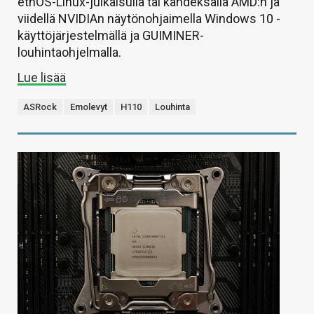
ethOS-Linux-julkaisulla tai kahdeksalla AMD:n ja
viidellä NVIDIAn näytönohjaimella Windows 10 -
käyttöjärjestelmällä ja GUIMINER-
louhintaohjelmalla.
Lue lisää
ASRock
Emolevyt
H110
Louhinta