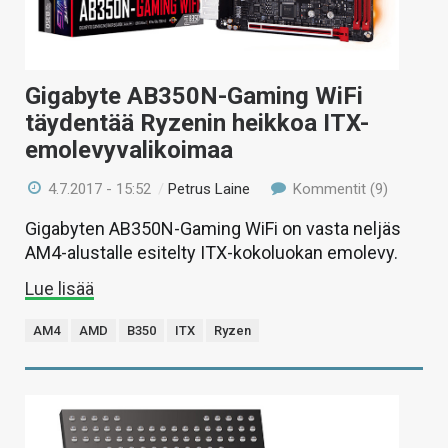
Gigabyte AB350N-Gaming WiFi
täydentää Ryzenin heikkoa ITX-
emolevyvalikoimaa
4.7.2017 - 15:52
/
Petrus Laine
Kommentit (9)
Gigabyten AB350N-Gaming WiFi on vasta neljäs
AM4-alustalle esitelty ITX-kokoluokan emolevy.
Lue lisää
AM4
AMD
B350
ITX
Ryzen