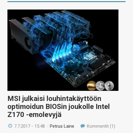
MSI julkaisi louhintakäyttöön
optimoidun BIOSin joukolle Intel
Z170 -emolevyjä
7.7.2017 - 15:48
/
Petrus Laine
Kommentit (1)