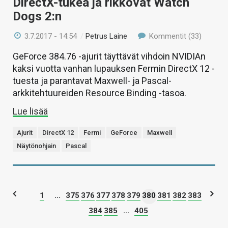
DirectX-tukea ja rikkovat Watch
Dogs 2:n
3.7.2017 - 14:54
/
Petrus Laine
Kommentit (33)
GeForce 384.76 -ajurit täyttävät vihdoin NVIDIAn
kaksi vuotta vanhan lupauksen Fermin DirectX 12 -
tuesta ja parantavat Maxwell- ja Pascal-
arkkitehtuureiden Resource Binding -tasoa.
Lue lisää
Ajurit
DirectX 12
Fermi
GeForce
Maxwell
Näytönohjain
Pascal
1
...
375
376
377
378
379
380
381
382
383
384
385
...
405