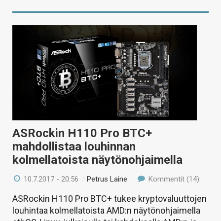
ASRockin H110 Pro BTC+
mahdollistaa louhinnan
kolmellatoista näytönohjaimella
10.7.2017 - 20:56
/
Petrus Laine
Kommentit (14)
ASRockin H110 Pro BTC+ tukee kryptovaluuttojen
louhintaa kolmellatoista AMD:n näytönohjaimella