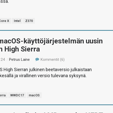
nssa.
Core X
Intel
Z370
macOS-käyttöjärjestelmän uusin
n High Sierra
:24
/
Petrus Laine
Kommentit (6)
High Sierran julkinen beetaversio julkaistaan
ällä ja virallinen versio tulevana syksynä.
erra
WWDC17
macOS