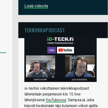
Lisää videoita
TEKNIIKKAPODCAST
io-techin viikottainen tekniikkapodcast
lähetetään perjantaisin klo 15 live-
lähetyksenä
YouTubessa
. Sampsa ja Juha
käyvät keskenään läpi kuluneen viikon ajalta