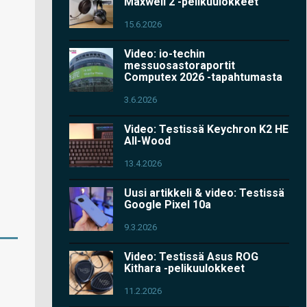
Maxwell 2 -pelikuulokkeet
15.6.2026
Video: io-techin
messuosastoraportit
Computex 2026 -tapahtumasta
3.6.2026
Video: Testissä Keychron K2 HE
All-Wood
13.4.2026
Uusi artikkeli & video: Testissä
Google Pixel 10a
9.3.2026
Video: Testissä Asus ROG
Kithara -pelikuulokkeet
11.2.2026