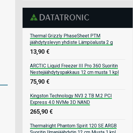
Thermal Grizzly PhaseSheet PTM
jäähdytyslevyn yhdiste Lämpöalusta 2 g
13,90 €
ARCTIC Liquid Freezer III Pro 360 Suoritin
Nestejäähdytyspakkaus 12 cm musta 1 kpl
75,90 €
Kingston Technology NV3 2 TB M.2 PCI
Express 4.0 NVMe 3D NAND
265,90 €
Thermalright Phantom Spirit 120 SE ARGB
Suoritin Ilmanjäähdytin 12 cm Musta 1 kpl