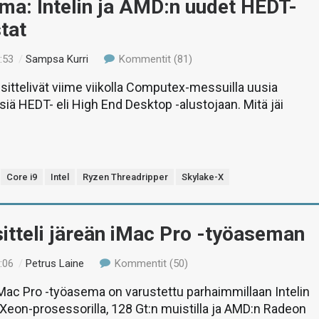
ma: Intelin ja AMD:n uudet HEDT-
tat
:53
/
Sampsa Kurri
Kommentit (81)
esittelivät viime viikolla Computex-messuilla uusia
siä HEDT- eli High End Desktop -alustojaan. Mitä jäi
Core i9
Intel
Ryzen Threadripper
Skylake-X
itteli järeän iMac Pro -työaseman
:06
/
Petrus Laine
Kommentit (50)
Mac Pro -työasema on varustettu parhaimmillaan Intelin
 Xeon-prosessorilla, 128 Gt:n muistilla ja AMD:n Radeon