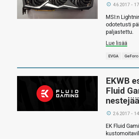
4.6.2017 - 17
MSI:n Lightni
odotetusti pä
paljastettu.
Lue lisää
EVGA
GeForce
EKWB esi
Fluid Ga
nestejää
2.6.2017 - 14
EK Fluid Gami
kustomoitavil