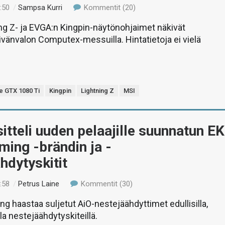
:50
/
Sampsa Kurri
Kommentit (20)
ng Z- ja EVGA:n Kingpin-näytönohjaimet näkivät
ivänvalon Computex-messuilla. Hintatietoja ei vielä
 GTX 1080 Ti
Kingpin
Lightning Z
MSI
tteli uuden pelaajille suunnatun EK
ming -brändin ja -
hdytyskitit
:58
/
Petrus Laine
Kommentit (30)
ng haastaa suljetut AiO-nestejäähdyttimet edullisilla,
la nestejäähdytyskiteillä.