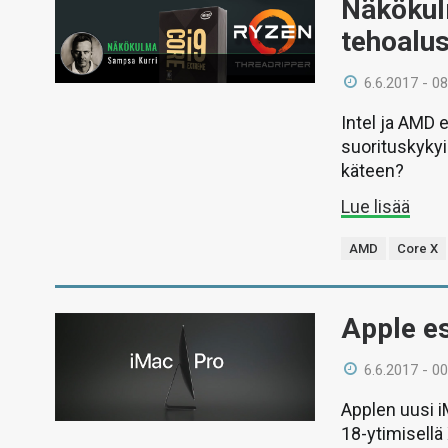
Näkökul
tehoalus
6.6.2017 - 08
Intel ja AMD 
suorituskykyi
käteen?
Lue lisää
AMD
Core X
Apple es
6.6.2017 - 00
Applen uusi i
18-ytimisellä