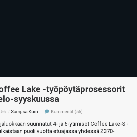
Coffee Lake -työpöytäprosessorit
 elo-syyskuussa
:56
/
Sampsa Kurri
Kommentit (55)
tajaluokkaan suunnatut 4- ja 6-ytimiset Coffee Lake-S -
ulkaistaan puoli vuotta etuajassa yhdessä Z370-