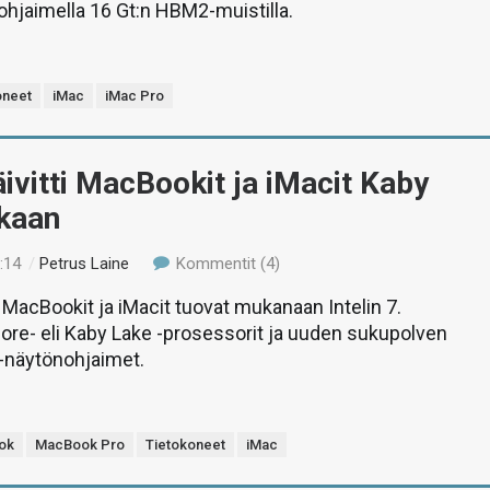
hjaimella 16 Gt:n HBM2-muistilla.
oneet
iMac
iMac Pro
ivitti MacBookit ja iMacit Kaby
ikaan
:14
/
Petrus Laine
Kommentit (4)
MacBookit ja iMacit tuovat mukanaan Intelin 7.
re- eli Kaby Lake -prosessorit ja uuden sukupolven
näytönohjaimet.
ok
MacBook Pro
Tietokoneet
iMac