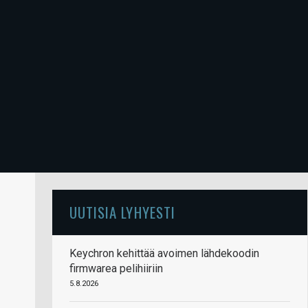
UUTISIA LYHYESTI
Keychron kehittää avoimen lähdekoodin
firmwarea pelihiiriin
5.8.2026