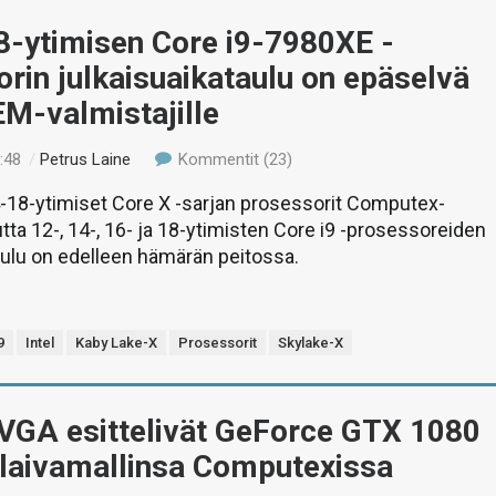
18-ytimisen Core i9-7980XE -
rin julkaisuaikataulu on epäselvä
M-valmistajille
:48
/
Petrus Laine
Kommentit (23)
i 4-18-ytimiset Core X -sarjan prosessorit Computex-
tta 12-, 14-, 16- ja 18-ytimisten Core i9 -prosessoreiden
aulu on edelleen hämärän peitossa.
9
Intel
Kaby Lake-X
Prosessorit
Skylake-X
EVGA esittelivät GeForce GTX 1080
ulaivamallinsa Computexissa