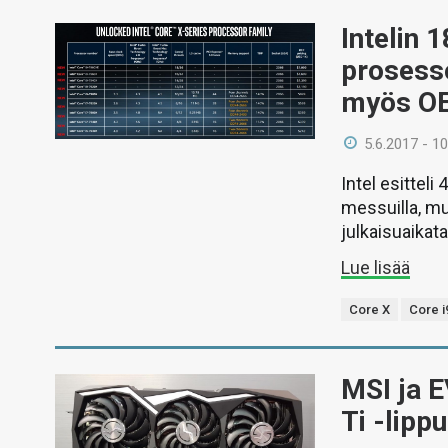
Intelin 
prosesso
myös OE
5.6.2017 - 10
Intel esittel
messuilla, mu
julkaisuaikat
Lue lisää
Core X
Core i
MSI ja 
Ti -lipp