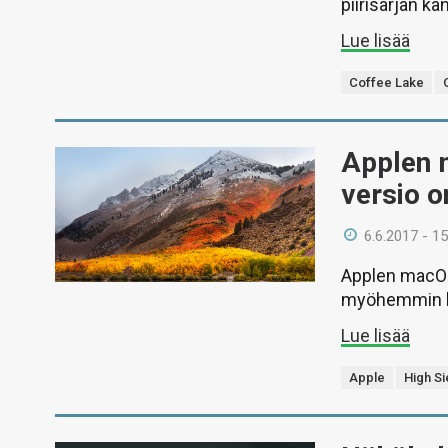
piirisarjan ka
Lue lisää
Coffee Lake
Applen 
versio o
6.6.2017 - 15
Applen macOS 
myöhemmin kes
Lue lisää
Apple
High Si