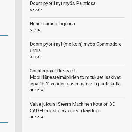
Doom pyörii nyt myös Paintissa
5.8.2026
Honor uudisti logonsa
5.8.2026
Doom pyörii nyt (melkein) myös Commodore
64:llä
3.8.2026
Counterpoint Research:
Mobiilijärjestelmäpiirien toimitukset laskivat
jopa 15 % vuoden ensimmäisellä puoliskolla
31.7.2026
Valve julkaisi Steam Machinen kotelon 3D
CAD -tiedostot avoimeen käyttöön
31.7.2026