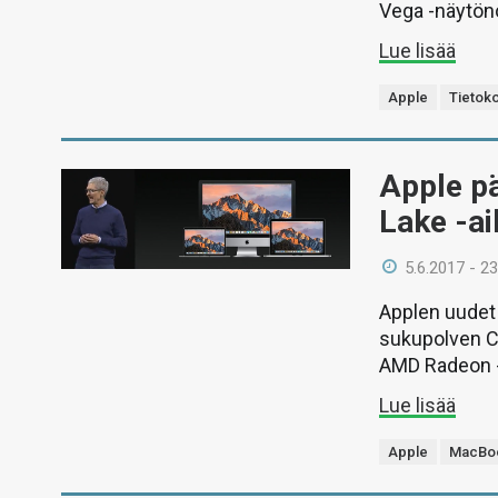
Vega -näytöno
Lue lisää
Apple
Tietok
Apple pä
Lake -a
5.6.2017 - 23
Applen uudet 
sukupolven Co
AMD Radeon -
Lue lisää
Apple
MacBo