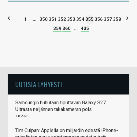
1
...
350
351
352
353
354
355
356
357
358
359
360
...
405
UUTISIA LYHYESTI
Samsungin huhutaan tiputtavan Galaxy S27
Ultrasta neljännen takakameran pois
7.8.2026
Tim Culpan: Applella on miljardin edestä iPhone-