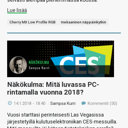
Lue lisää
Cherry MX Low Profile RGB
mekaaninen näppäinkytkin
Näkökulma: Mitä luvassa PC-
rintamalla vuonna 2018?
14.1.2018 - 18:40
/
Sampsa Kurri
Kommentit (50)
Vuosi starttasi perinteisesti Las Vegasissa
järjestetyillä kulutuselektroniikan CES-messuilla.