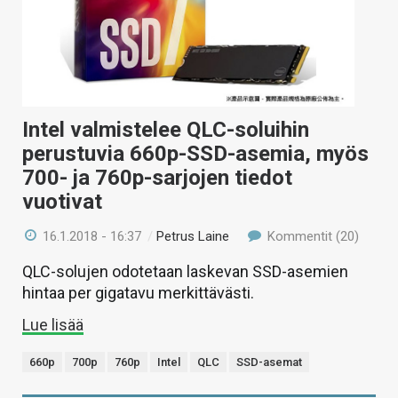
Intel valmistelee QLC-soluihin
perustuvia 660p-SSD-asemia, myös
700- ja 760p-sarjojen tiedot
vuotivat
16.1.2018 - 16:37
/
Petrus Laine
Kommentit (20)
QLC-solujen odotetaan laskevan SSD-asemien
hintaa per gigatavu merkittävästi.
Lue lisää
660p
700p
760p
Intel
QLC
SSD-asemat