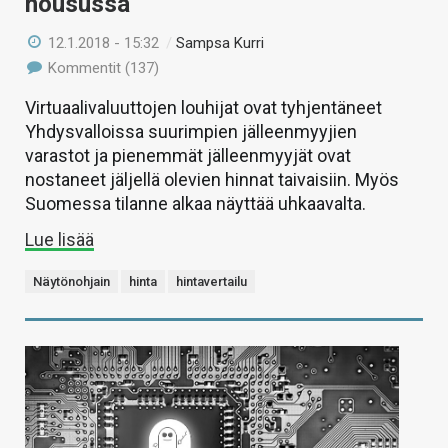
nousussa
12.1.2018 - 15:32
/
Sampsa Kurri
Kommentit (137)
Virtuaalivaluuttojen louhijat ovat tyhjentäneet
Yhdysvalloissa suurimpien jälleenmyyjien
varastot ja pienemmät jälleenmyyjät ovat
nostaneet jäljellä olevien hinnat taivaisiin. Myös
Suomessa tilanne alkaa näyttää uhkaavalta.
Lue lisää
Näytönohjain
hinta
hintavertailu