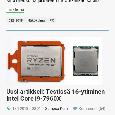
Mitä messuilta jäi käteen tietotekniikan saralla?
Lue lisää
CES 2018
Näkökulma
PC
Uusi artikkeli: Testissä 16-ytiminen
Intel Core i9-7960X
13.1.2018 - 00:01
/
Sampsa Kurri
Kommentit (54)