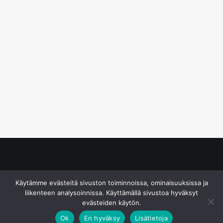
© S&J Media Oy
Käytämme evästeitä sivuston toiminnoissa, ominaisuuksissa ja
liikenteen analysoinnissa. Käyttämällä sivustoa hyväksyt
evästeiden käytön.
Ok
En hyväksy
Lisätietoja