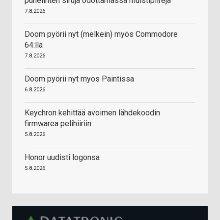
puhelinten siruja odottamassa muistipiirejä
7.8.2026
Doom pyörii nyt (melkein) myös Commodore
64:llä
7.8.2026
Doom pyörii nyt myös Paintissa
6.8.2026
Keychron kehittää avoimen lähdekoodin
firmwarea pelihiiriin
5.8.2026
Honor uudisti logonsa
5.8.2026