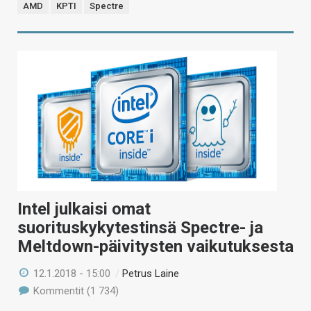
AMD
KPTI
Spectre
Intel julkaisi omat
suorituskykytestinsä Spectre- ja
Meltdown-päivitysten vaikutuksesta
12.1.2018 - 15:00
/
Petrus Laine
Kommentit (1 734)