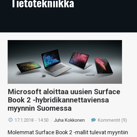
Tietotekniikka
ARTIKKELIT
VIDEOT
TECHBBS
TIETOA
HINTA.FI
KAUPPA
VAIHDA TEEMA
Microsoft aloittaa uusien Surface
Book 2 -hybridikannettaviensa
myynnin Suomessa
HAKU
17.1.2018 - 14:50
/
Juha Kokkonen
Kommentit (9)
Molemmat Surface Book 2 -mallit tulevat myyntiin