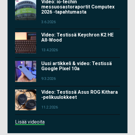
Video: io-techin
messuosastoraportit Computex
2026 -tapahtumasta
3.6.2026
Video: Testissä Keychron K2 HE
All-Wood
13.4.2026
Uusi artikkeli & video: Testissä
Google Pixel 10a
9.3.2026
Video: Testissä Asus ROG Kithara
-pelikuulokkeet
11.2.2026
Lisää videoita