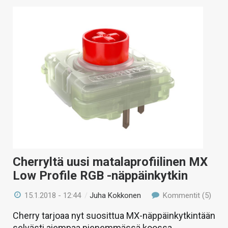
Cherryltä uusi matalaprofiilinen MX
Low Profile RGB -näppäinkytkin
15.1.2018 - 12:44
/
Juha Kokkonen
Kommentit (5)
Cherry tarjoaa nyt suosittua MX-näppäinkytkintään
selvästi aiempaa pienemmässä koossa.