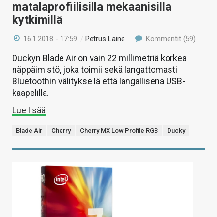
matalaprofiilisilla mekaanisilla
kytkimillä
16.1.2018 - 17:59
/
Petrus Laine
Kommentit (59)
Duckyn Blade Air on vain 22 millimetriä korkea
näppäimistö, joka toimii sekä langattomasti
Bluetoothin välityksellä että langallisena USB-
kaapelilla.
Lue lisää
Blade Air
Cherry
Cherry MX Low Profile RGB
Ducky