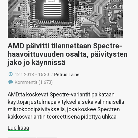
AMD päivitti tilannettaan Spectre-
haavoittuvuuden osalta, päivitysten
jako jo käynnissä
12.1.2018 - 15:30
/
Petrus Laine
Kommentit (1 673)
AMD:ta koskevat Spectre-variantit paikataan
käyttöjärjestelmäpäivityksellä sekä valinnaisella
mikrokoodipäivityksellä, joka koskee Spectren
kakkosvariantin teoreettisena pidettyä uhkaa.
Lue lisää