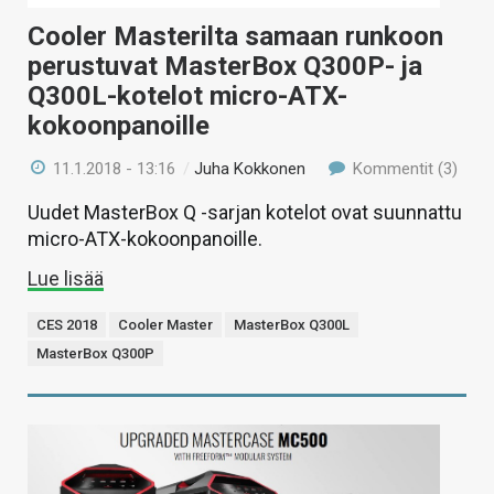
Cooler Masterilta samaan runkoon
perustuvat MasterBox Q300P- ja
Q300L-kotelot micro-ATX-
kokoonpanoille
11.1.2018 - 13:16
/
Juha Kokkonen
Kommentit (3)
Uudet MasterBox Q -sarjan kotelot ovat suunnattu
micro-ATX-kokoonpanoille.
Lue lisää
CES 2018
Cooler Master
MasterBox Q300L
MasterBox Q300P