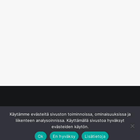
© S&J Media Oy
Käytämme evästeitä sivuston toiminnoissa, ominaisuuksissa ja
liikenteen analysoinnissa. Käyttämällä sivustoa hyväksyt
evästeiden käytön.
Ok
En hyväksy
Lisätietoja