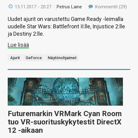
15.11.2017 - 20:27
/
Petrus Laine
Kommentit (29)
Uudet ajurit on varustettu Game Ready -leimalla
uudelle Star Wars: Battlefront II:lle, Injustice 2:lle
ja Destiny 2:lle.
Lue lisää
Ajurit
GeForce
Näytönohjaimet
Futuremarkin VRMark Cyan Room
tuo VR-suorituskykytestit DirectX
12 -aikaan