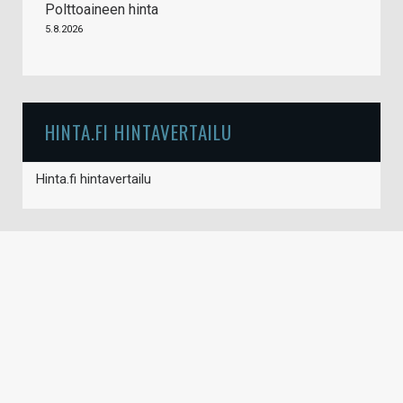
Polttoaineen hinta
5.8.2026
HINTA.FI HINTAVERTAILU
Hinta.fi hintavertailu