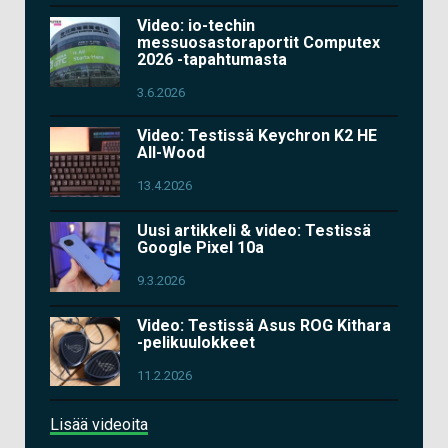
Video: io-techin
messuosastoraportit Computex
2026 -tapahtumasta
3.6.2026
Video: Testissä Keychron K2 HE
All-Wood
13.4.2026
Uusi artikkeli & video: Testissä
Google Pixel 10a
9.3.2026
Video: Testissä Asus ROG Kithara
-pelikuulokkeet
11.2.2026
Lisää videoita