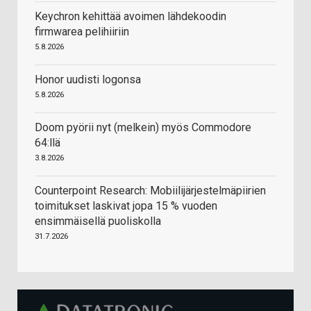
Keychron kehittää avoimen lähdekoodin
firmwarea pelihiiriin
5.8.2026
Honor uudisti logonsa
5.8.2026
Doom pyörii nyt (melkein) myös Commodore
64:llä
3.8.2026
Counterpoint Research: Mobiilijärjestelmäpiirien
toimitukset laskivat jopa 15 % vuoden
ensimmäisellä puoliskolla
31.7.2026