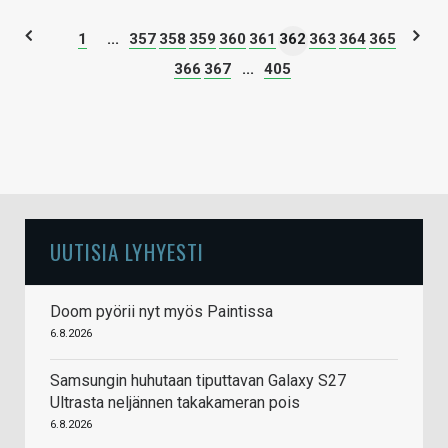
1
...
357
358
359
360
361
362
363
364
365
366
367
...
405
UUTISIA LYHYESTI
Doom pyörii nyt myös Paintissa
6.8.2026
Samsungin huhutaan tiputtavan Galaxy S27
Ultrasta neljännen takakameran pois
6.8.2026