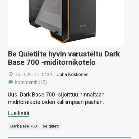
Be Quietilta hyvin varusteltu Dark
Base 700 -miditornikotelo
15.11.2017 - 12:34
/
Juha Kokkonen
Kommentit (15)
Uusi Dark Base 700 -sijoittuu hinnaltaan
miditornikoteloiden kalliimpaan päähän.
Lue lisää
Dark Base 700
be quiet!