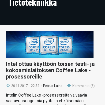
Tietotekniikka
ARTIKKELIT
VIDEOT
TECHBBS
TIETOA
HINTA.FI
KAUPPA
Intel ottaa käyttöön toisen testi- ja
VAIHDA TEEMA
kokoamislaitoksen Coffee Lake -
prosessoreille
20.11.2017 - 22:34
/
Petrus Laine
Kommentit (6)
HAKU
Intelin Coffee Lake -prosessoreita vaivaavia
saatavuusongelmia pyritään ehkäisemään