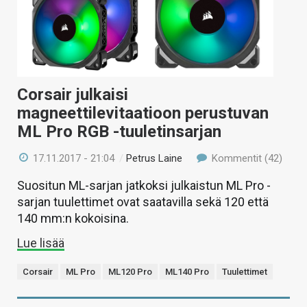
Corsair julkaisi
magneettilevitaatioon perustuvan
ML Pro RGB -tuuletinsarjan
17.11.2017 - 21:04
/
Petrus Laine
Kommentit (42)
Suositun ML-sarjan jatkoksi julkaistun ML Pro -
sarjan tuulettimet ovat saatavilla sekä 120 että
140 mm:n kokoisina.
Lue lisää
Corsair
ML Pro
ML120 Pro
ML140 Pro
Tuulettimet