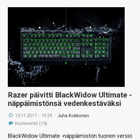
Razer päivitti BlackWidow Ultimate -
näppäimistönsä vedenkestäväksi
15.11.2017 - 10:29
/
Juha Kokkonen
Kommentit (14)
BlackWidow Ultimate -näppäimistön tuorein versio