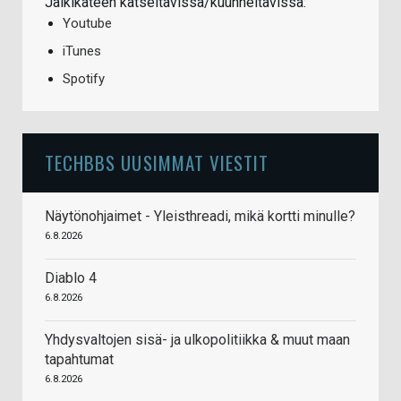
Jälkikäteen katseltavissa/kuunneltavissa:
Youtube
iTunes
Spotify
TECHBBS UUSIMMAT VIESTIT
Näytönohjaimet - Yleisthreadi, mikä kortti minulle?
6.8.2026
Diablo 4
6.8.2026
Yhdysvaltojen sisä- ja ulkopolitiikka & muut maan
tapahtumat
6.8.2026