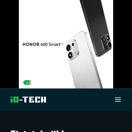
UUTISET