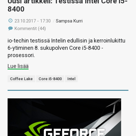
Uusi artikkeli: Testissä Intel Core i5-
8400
23.10.2017 - 17:30
/
Sampsa Kurri
Kommentit (44)
io-techin testissä Intelin edullisin ja kerroinlukittu
6-ytiminen 8. sukupolven Core i5-8400 -
prosessori.
Lue lisää
Coffee Lake
Core i5-8400
Intel