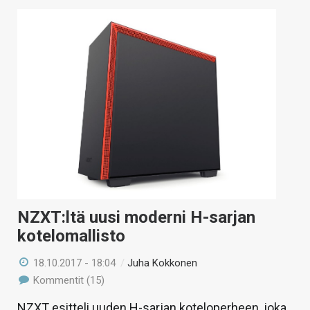
NZXT:ltä uusi moderni H-sarjan
kotelomallisto
18.10.2017 - 18:04
/
Juha Kokkonen
Kommentit (15)
NZXT esitteli uuden H-sarjan koteloperheen, joka