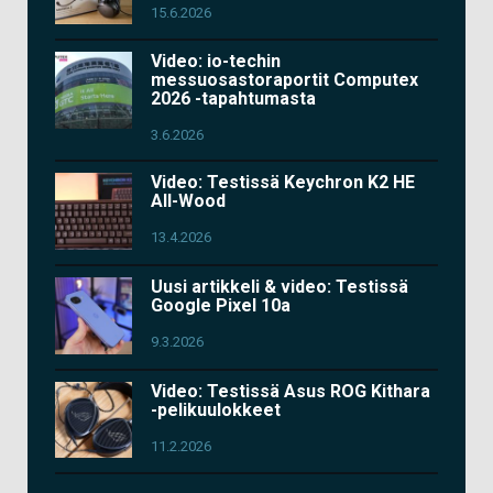
15.6.2026
Video: io-techin
messuosastoraportit Computex
2026 -tapahtumasta
3.6.2026
Video: Testissä Keychron K2 HE
All-Wood
13.4.2026
Uusi artikkeli & video: Testissä
Google Pixel 10a
9.3.2026
Video: Testissä Asus ROG Kithara
-pelikuulokkeet
11.2.2026