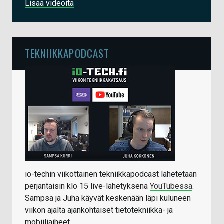
Lisää videoita
TEKNIIKKAPODCAST
io-techin viikottainen tekniikkapodcast lähetetään
perjantaisin klo 15 live-lähetyksenä
YouTubessa
.
Sampsa ja Juha käyvät keskenään läpi kuluneen
viikon ajalta ajankohtaiset tietotekniikka- ja
mobiiliaiheet.