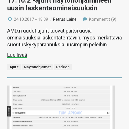
17.10.2 -ajurit näytönohjaimilleen
uusin laskentaominaisuuksin
24.10.2017 - 18:39
/
Petrus Laine
Kommentit (9)
AMD:n uudet ajurit tuovat paitsi uusia
ominaisuuksia laskentatehtäviin, myös merkittäviä
suorituskykyparannuksia uusimpiin peleihin.
Lue lisää
Ajurit
Näytönohjaimet
Radeon