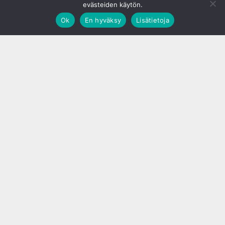
evästeiden käytön.
Ok
En hyväksy
Lisätietoja
;