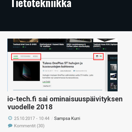
Tietotekniikka
ARTIKKELIT
VIDEOT
TECHBBS
TIETOA
HINTA.FI
KAUPPA
VAIHDA TEEMA
io-tech.fi sai ominaisuuspäivityksen
vuodelle 2018
HAKU
25.10.2017 - 10:44
/
Sampsa Kurri
Kommentit (30)