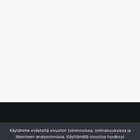
© S&J Media Oy
Käytämme evästeitä sivuston toiminnoissa, ominaisuuksissa ja
liikenteen analysoinnissa. Käyttämällä sivustoa hyväksyt