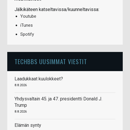
Jälkikäteen katseltavissa/kuunneltavissa:
Youtube
iTunes
Spotify
TECHBBS UUSIMMAT VIESTIT
Laadukkaat kuulokkeet?
8.8.2026
Yhdysvaltain 45. ja 47. presidentti Donald J.
Trump
8.8.2026
Elämän synty