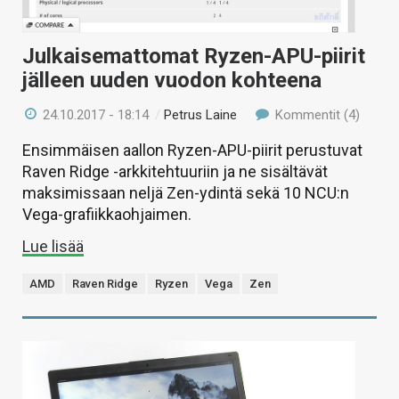
Julkaisemattomat Ryzen-APU-piirit
jälleen uuden vuodon kohteena
24.10.2017 - 18:14
/
Petrus Laine
Kommentit (4)
Ensimmäisen aallon Ryzen-APU-piirit perustuvat
Raven Ridge -arkkitehtuuriin ja ne sisältävät
maksimissaan neljä Zen-ydintä sekä 10 NCU:n
Vega-grafiikkaohjaimen.
Lue lisää
AMD
Raven Ridge
Ryzen
Vega
Zen