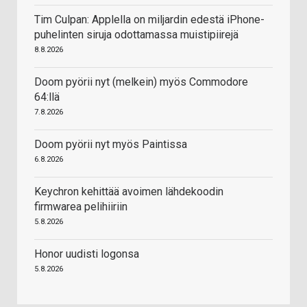
Tim Culpan: Applella on miljardin edestä iPhone-
puhelinten siruja odottamassa muistipiirejä
8.8.2026
Doom pyörii nyt (melkein) myös Commodore
64:llä
7.8.2026
Doom pyörii nyt myös Paintissa
6.8.2026
Keychron kehittää avoimen lähdekoodin
firmwarea pelihiiriin
5.8.2026
Honor uudisti logonsa
5.8.2026