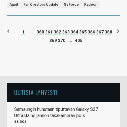
Ajurit
Fall Creators Update
GeForce
Radeon
1
...
360
361
362
363
364
365
366
367
368
369
370
...
405
UUTISIA LYHYESTI
Samsungin huhutaan tiputtavan Galaxy S27
Ultrasta neljännen takakameran pois
8.8.2026