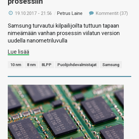
prosessiin
19.10.2017 - 21:56
/
Petrus Laine
Kommentit (37)
Samsung turvautui kilpailijoilta tuttuun tapaan
nimeämään vanhan prosessin viilatun version
uudella nanometriluvulla
Lue lisää
10 nm
8 nm
8LPP
Puolijohdevalmistajat
Samsung