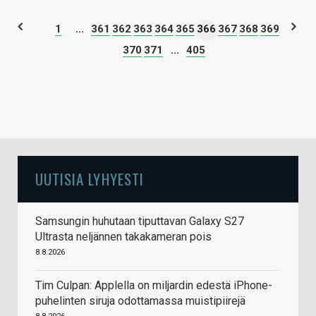
1
...
361
362
363
364
365
366
367
368
369
370
371
...
405
UUTISIA LYHYESTI
Samsungin huhutaan tiputtavan Galaxy S27
Ultrasta neljännen takakameran pois
8.8.2026
Tim Culpan: Applella on miljardin edestä iPhone-
puhelinten siruja odottamassa muistipiirejä