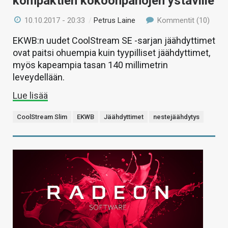
kompaktien kokoonpanojen ystäville
10.10.2017 - 20:33
/
Petrus Laine
Kommentit (10)
EKWB:n uudet CoolStream SE -sarjan jäähdyttimet
ovat paitsi ohuempia kuin tyypilliset jäähdyttimet,
myös kapeampia tasan 140 millimetrin
leveydellään.
Lue lisää
CoolStream Slim
EKWB
Jäähdyttimet
nestejäähdytys