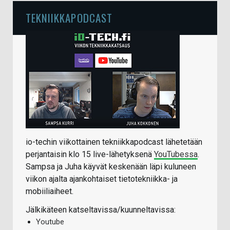
TEKNIIKKAPODCAST
io-techin viikottainen tekniikkapodcast lähetetään
perjantaisin klo 15 live-lähetyksenä
YouTubessa
.
Sampsa ja Juha käyvät keskenään läpi kuluneen
viikon ajalta ajankohtaiset tietotekniikka- ja
mobiiliaiheet.
Jälkikäteen katseltavissa/kuunneltavissa:
Youtube