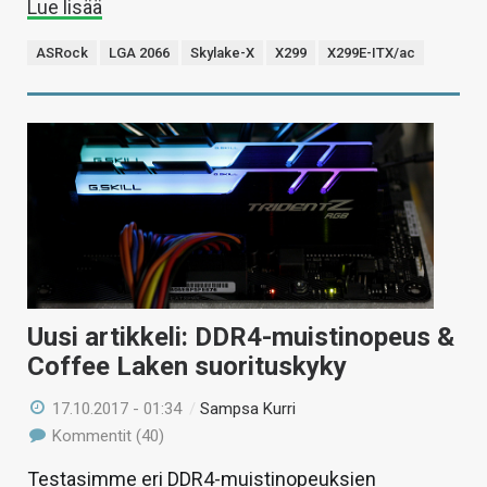
Lue lisää
ASRock
LGA 2066
Skylake-X
X299
X299E-ITX/ac
Uusi artikkeli: DDR4-muistinopeus &
Coffee Laken suorituskyky
17.10.2017 - 01:34
/
Sampsa Kurri
Kommentit (40)
Testasimme eri DDR4-muistinopeuksien