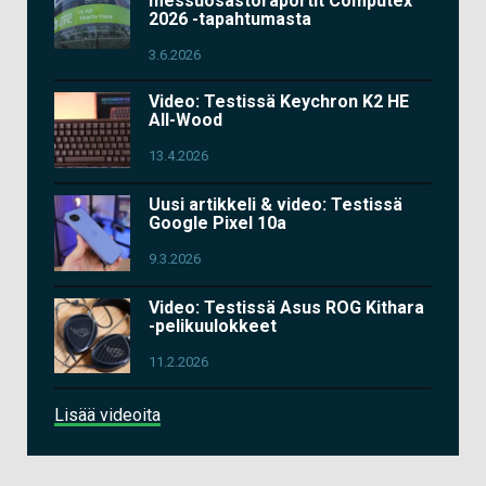
messuosastoraportit Computex
2026 -tapahtumasta
3.6.2026
Video: Testissä Keychron K2 HE
All-Wood
13.4.2026
Uusi artikkeli & video: Testissä
Google Pixel 10a
9.3.2026
Video: Testissä Asus ROG Kithara
-pelikuulokkeet
11.2.2026
Lisää videoita