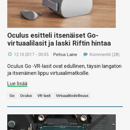
Oculus esitteli itsenäiset Go-
virtuaalilasit ja laski Riftin hintaa
12.10.2017 - 00:05
/
Petrus Laine
Kommentit (28)
Oculus Go -VR-lasit ovat edullinen, täysin langaton
ja itsenäinen lippu virtuaalimatkoille.
Lue lisää
Go
Oculus
VR-lasit
Virtuaalitodellisuus