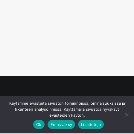
© S&J Media Oy
Käytämme evästeitä sivuston toiminnoissa, ominaisuuksissa ja
liikenteen analysoinnissa. Käyttämällä sivustoa hyväksyt
evästeiden käytön.
Ok
En hyväksy
Lisätietoja