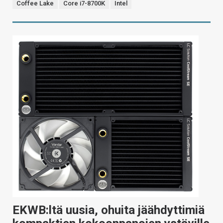
Coffee Lake
Core i7-8700K
Intel
EKWB:ltä uusia, ohuita jäähdyttimiä