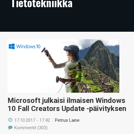
Tietotekniikka
ARTIKKELIT
VIDEOT
TECHBBS
TIETOA
HINTA.FI
KAUPPA
VAIHDA TEEMA
Microsoft julkaisi ilmaisen Windows
10 Fall Creators Update -päivityksen
HAKU
17.10.2017 - 17:42
/
Petrus Laine
Kommentit (303)