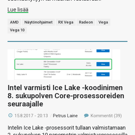
Lue lisää
AMD
Näytönohjaimet
RX Vega
Radeon
Vega
Vega 10
Intel varmisti Ice Lake -koodinimen
8. sukupolven Core-prosessoreiden
seuraajalle
15.8.2017 - 20:13
/
Petrus Laine
Kommentit (39)
Intelin Ice Lake -prosessorit tullaan valmistamaan
2. sukupolven 10 nanometrin valmistusprosessilla