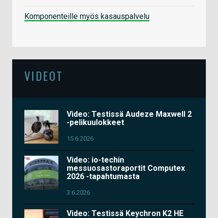
Komponenteille myös kasauspalvelu
VIDEOT
Video: Testissä Audeze Maxwell 2
-pelikuulokkeet
15.6.2026
Video: io-techin
messuosastoraportit Computex
2026 -tapahtumasta
3.6.2026
Video: Testissä Keychron K2 HE