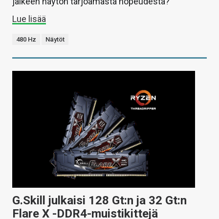
jälkeen näytön tarjoamasta nopeudesta?
Lue lisää
480 Hz
Näytöt
G.Skill julkaisi 128 Gt:n ja 32 Gt:n
Flare X -DDR4-muistikittejä