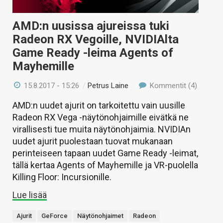
AMD:n uusissa ajureissa tuki
Radeon RX Vegoille, NVIDIAlta
Game Ready -leima Agents of
Mayhemille
15.8.2017 - 15:26
/
Petrus Laine
Kommentit (4)
AMD:n uudet ajurit on tarkoitettu vain uusille
Radeon RX Vega -näytönohjaimille eivätkä ne
virallisesti tue muita näytönohjaimia. NVIDIAn
uudet ajurit puolestaan tuovat mukanaan
perinteiseen tapaan uudet Game Ready -leimat,
tällä kertaa Agents of Mayhemille ja VR-puolella
Killing Floor: Incursionille.
Lue lisää
Ajurit
GeForce
Näytönohjaimet
Radeon