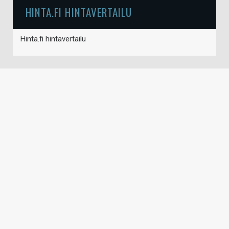
HINTA.FI HINTAVERTAILU
Hinta.fi hintavertailu