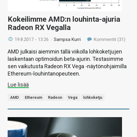
Kokeilimme AMD:n louhinta-ajuria
Radeon RX Vegalla
19.8.2017 - 13:26
/
Sampsa Kurri
Kommentit (31)
AMD julkaisi aiemmin tällä viikolla lohkoketjujen
laskentaan optimoidun beta-ajurin. Testasimme
sen vaikutusta Radeon RX Vega -näytönohjaimilla
Ethereum-louhintanopeuteen.
Lue lisää
AMD
Ethereum
Radeon
Vega
lohkoketju