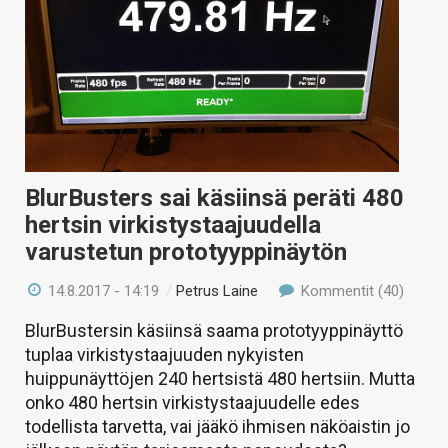
BlurBusters sai käsiinsä peräti 480
hertsin virkistystaajuudella
varustetun prototyyppinäytön
14.8.2017 - 14:19
/
Petrus Laine
Kommentit (40)
BlurBustersin käsiinsä saama prototyyppinäyttö
tuplaa virkistystaajuuden nykyisten
huippunäyttöjen 240 hertsistä 480 hertsiin. Mutta
onko 480 hertsin virkistystaajuudelle edes
todellista tarvetta, vai jääkö ihmisen näköaistin jo