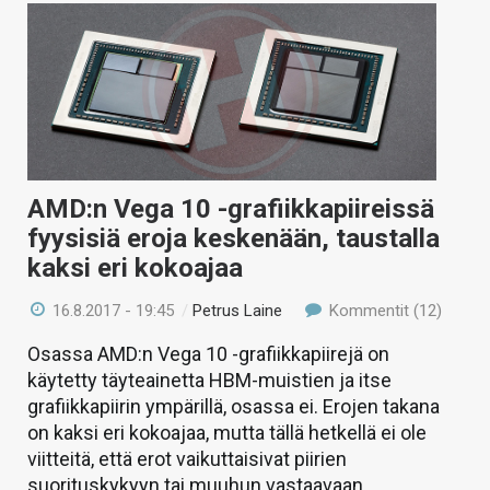
AMD:n Vega 10 -grafiikkapiireissä
fyysisiä eroja keskenään, taustalla
kaksi eri kokoajaa
16.8.2017 - 19:45
/
Petrus Laine
Kommentit (12)
Osassa AMD:n Vega 10 -grafiikkapiirejä on
käytetty täyteainetta HBM-muistien ja itse
grafiikkapiirin ympärillä, osassa ei. Erojen takana
on kaksi eri kokoajaa, mutta tällä hetkellä ei ole
viitteitä, että erot vaikuttaisivat piirien
suorituskykyyn tai muuhun vastaavaan.