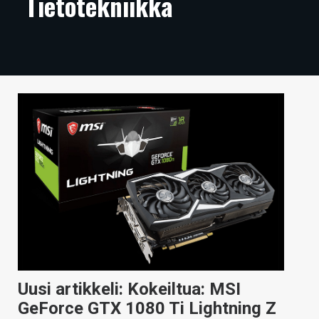
Tietotekniikka
ARTIKKELIT
VIDEOT
TECHBBS
TIETOA
HINTA.FI
KAUPPA
VAIHDA TEEMA
HAKU
Uusi artikkeli: Kokeiltua: MSI
GeForce GTX 1080 Ti Lightning Z