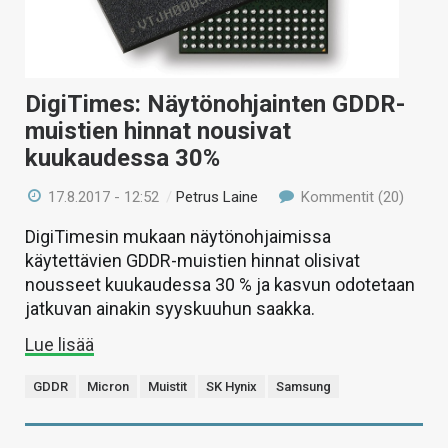
DigiTimes: Näytönohjainten GDDR-
muistien hinnat nousivat
kuukaudessa 30%
17.8.2017 - 12:52
/
Petrus Laine
Kommentit (20)
DigiTimesin mukaan näytönohjaimissa
käytettävien GDDR-muistien hinnat olisivat
nousseet kuukaudessa 30 % ja kasvun odotetaan
jatkuvan ainakin syyskuuhun saakka.
Lue lisää
GDDR
Micron
Muistit
SK Hynix
Samsung