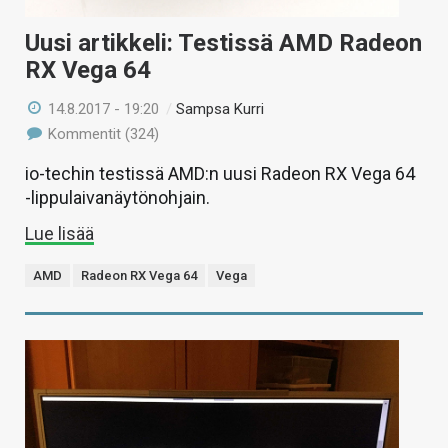
Uusi artikkeli: Testissä AMD Radeon
RX Vega 64
14.8.2017 - 19:20
/
Sampsa Kurri
Kommentit (324)
io-techin testissä AMD:n uusi Radeon RX Vega 64
-lippulaivanäytönohjain.
Lue lisää
AMD
Radeon RX Vega 64
Vega