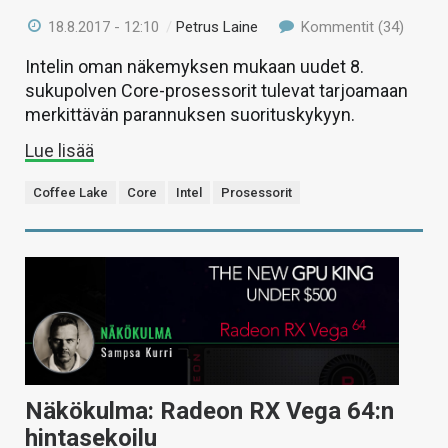
18.8.2017 - 12:10
/
Petrus Laine
Kommentit (34)
Intelin oman näkemyksen mukaan uudet 8.
sukupolven Core-prosessorit tulevat tarjoamaan
merkittävän parannuksen suorituskykyyn.
Lue lisää
Coffee Lake
Core
Intel
Prosessorit
Näkökulma: Radeon RX Vega 64:n
hintasekoilu