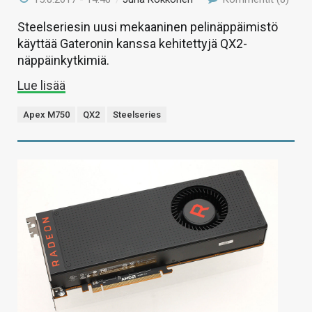
Steelseriesin uusi mekaaninen pelinäppäimistö
käyttää Gateronin kanssa kehitettyjä QX2-
näppäinkytkimiä.
Lue lisää
Apex M750
QX2
Steelseries