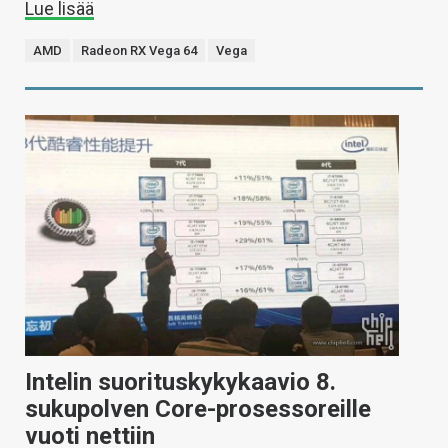
Lue lisää
AMD
Radeon RX Vega 64
Vega
Intelin suorituskykykaavio 8.
sukupolven Core-prosessoreille
vuoti nettiin