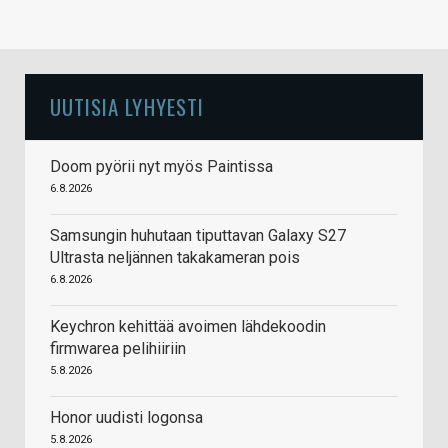
UUTISIA LYHYESTI
Doom pyörii nyt myös Paintissa
6.8.2026
Samsungin huhutaan tiputtavan Galaxy S27
Ultrasta neljännen takakameran pois
6.8.2026
Keychron kehittää avoimen lähdekoodin
firmwarea pelihiiriin
5.8.2026
Honor uudisti logonsa
5.8.2026