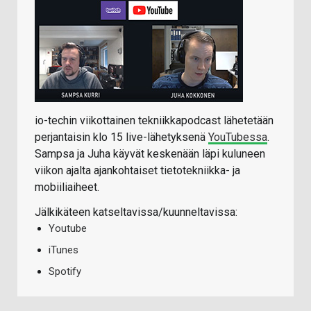
io-techin viikottainen tekniikkapodcast lähetetään
perjantaisin klo 15 live-lähetyksenä
YouTubessa
.
Sampsa ja Juha käyvät keskenään läpi kuluneen
viikon ajalta ajankohtaiset tietotekniikka- ja
mobiiliaiheet.
Jälkikäteen katseltavissa/kuunneltavissa:
Youtube
iTunes
Spotify