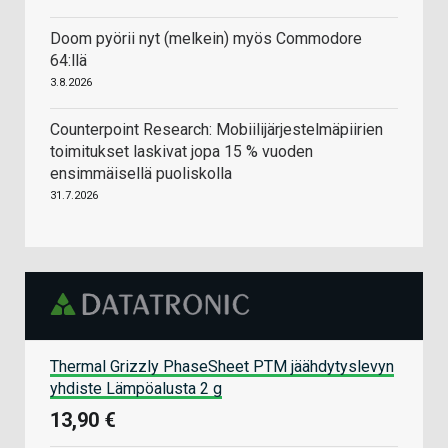
Doom pyörii nyt (melkein) myös Commodore
64:llä
3.8.2026
Counterpoint Research: Mobiilijärjestelmäpiirien
toimitukset laskivat jopa 15 % vuoden
ensimmäisellä puoliskolla
31.7.2026
Thermal Grizzly PhaseSheet PTM jäähdytyslevyn
yhdiste Lämpöalusta 2 g
13,90 €