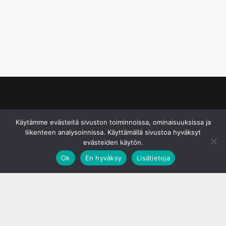
© S&J Media Oy
Käytämme evästeitä sivuston toiminnoissa, ominaisuuksissa ja
liikenteen analysoinnissa. Käyttämällä sivustoa hyväksyt
evästeiden käytön.
Ok
En hyväksy
Lisätietoja
;