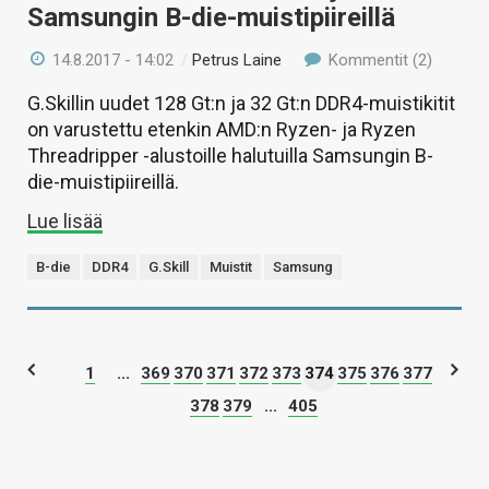
Samsungin B-die-muistipiireillä
14.8.2017 - 14:02
/
Petrus Laine
Kommentit (2)
G.Skillin uudet 128 Gt:n ja 32 Gt:n DDR4-muistikitit
on varustettu etenkin AMD:n Ryzen- ja Ryzen
Threadripper -alustoille halutuilla Samsungin B-
die-muistipiireillä.
Lue lisää
B-die
DDR4
G.Skill
Muistit
Samsung
1
...
369
370
371
372
373
374
375
376
377
378
379
...
405