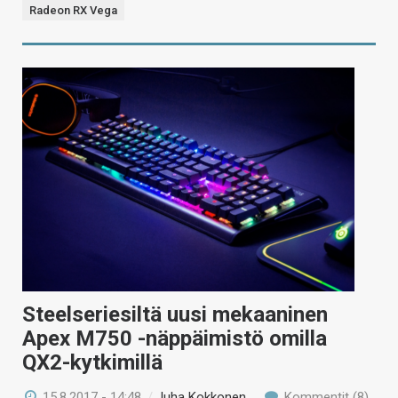
Radeon RX Vega
Steelseriesiltä uusi mekaaninen
Apex M750 -näppäimistö omilla
QX2-kytkimillä
15.8.2017 - 14:48
/
Juha Kokkonen
Kommentit (8)