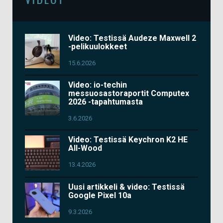
Video: Testissä Audeze Maxwell 2
-pelikuulokkeet
15.6.2026
Video: io-techin
messuosastoraportit Computex
2026 -tapahtumasta
3.6.2026
Video: Testissä Keychron K2 HE
All-Wood
13.4.2026
Uusi artikkeli & video: Testissä
Google Pixel 10a
9.3.2026