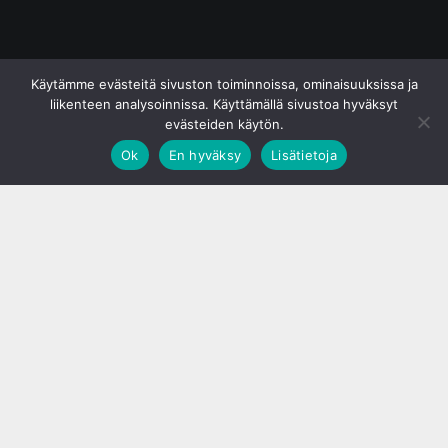
© S&J Media Oy
Käytämme evästeitä sivuston toiminnoissa, ominaisuuksissa ja
liikenteen analysoinnissa. Käyttämällä sivustoa hyväksyt
evästeiden käytön.
Ok
En hyväksy
Lisätietoja
;