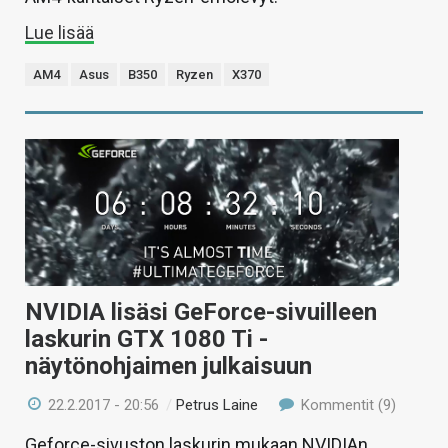
Lue lisää
AM4
Asus
B350
Ryzen
X370
NVIDIA lisäsi GeForce-sivuilleen
laskurin GTX 1080 Ti -
näytönohjaimen julkaisuun
22.2.2017 - 20:56
/
Petrus Laine
Kommentit (9)
Geforce-sivuston laskurin mukaan NVIDIAn