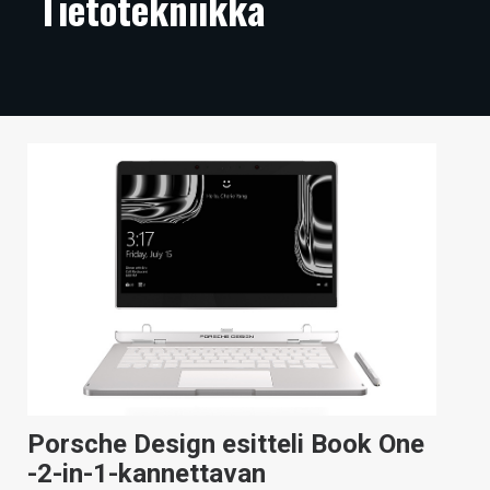
Tietotekniikka
ARTIKKELIT
VIDEOT
TECHBBS
TIETOA
HINTA.FI
KAUPPA
VAIHDA TEEMA
HAKU
Porsche Design esitteli Book One
-2-in-1-kannettavan