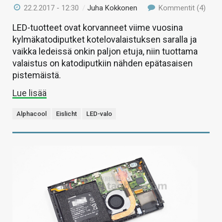
22.2.2017 - 12:30
/
Juha Kokkonen
Kommentit (4)
LED-tuotteet ovat korvanneet viime vuosina
kylmäkatodiputket kotelovalaistuksen saralla ja
vaikka ledeissä onkin paljon etuja, niin tuottama
valaistus on katodiputkiin nähden epätasaisen
pistemäistä.
Lue lisää
Alphacool
Eislicht
LED-valo