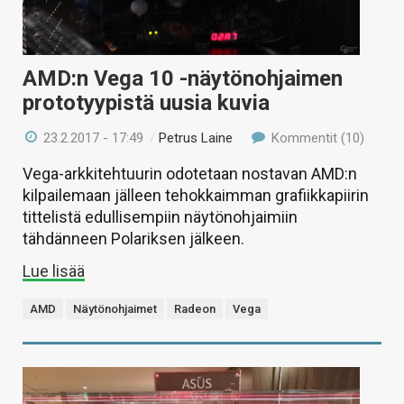
AMD:n Vega 10 -näytönohjaimen
prototyypistä uusia kuvia
23.2.2017 - 17:49
/
Petrus Laine
Kommentit (10)
Vega-arkkitehtuurin odotetaan nostavan AMD:n
kilpailemaan jälleen tehokkaimman grafiikkapiirin
tittelistä edullisempiin näytönohjaimiin
tähdänneen Polariksen jälkeen.
Lue lisää
AMD
Näytönohjaimet
Radeon
Vega