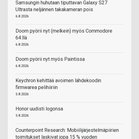
Samsungin huhutaan tiputtavan Galaxy S27
Ultrasta neljännen takakameran pois
6.8.2026
Doom pyörii nyt (melkein) myös Commodore
64:llä
6.8.2026
Doom pyörii nyt myös Paintissa
6.8.2026
Keychron kehittää avoimen lähdekoodin
firmwarea pelihiiriin
5.8.2026
Honor uudisti logonsa
5.8.2026
Counterpoint Research: Mobiilijärjestelmäpiirien
toimitukset laskivat jopa 15 % vuoden