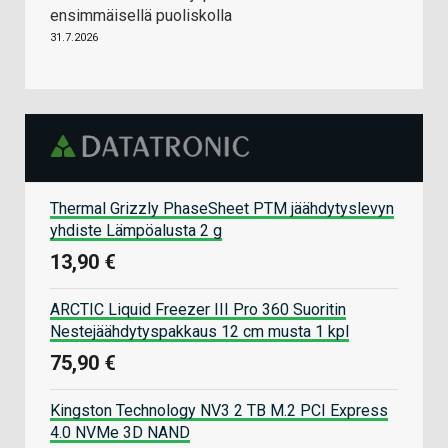
ensimmäisellä puoliskolla
31.7.2026
Thermal Grizzly PhaseSheet PTM jäähdytyslevyn
yhdiste Lämpöalusta 2 g
13,90 €
ARCTIC Liquid Freezer III Pro 360 Suoritin
Nestejäähdytyspakkaus 12 cm musta 1 kpl
75,90 €
Kingston Technology NV3 2 TB M.2 PCI Express
4.0 NVMe 3D NAND