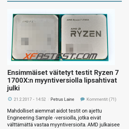
Ensimmäiset väitetyt testit Ryzen 7
1700X:n myyntiversiolla lipsahtivat
julki
21.2.2017 - 14:52
/
Petrus Laine
Kommentit (71)
Mahdolliset aiemmat aidot testit on ajettu
Engineering Sample -versioilla, jotka eivät
välttämättä vastaa myyntiversioita. AMD julkaisee