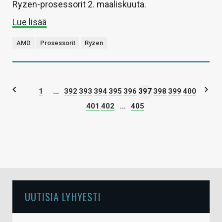
Ryzen-prosessorit 2. maaliskuuta.
Lue lisää
AMD
Prosessorit
Ryzen
1
...
392
393
394
395
396
397
398
399
400
401
402
...
405
UUTISIA LYHYESTI