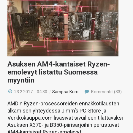
Asuksen AM4-kantaiset Ryzen-
emolevyt listattu Suomessa
myyntiin
23.2.2017 - 04:30
/
Sampsa Kurri
Kommentit (33)
AMD:n Ryzen-prosessoreiden ennakkotilausten
alkamisen yhteydessä Jimm’s PC-Store ja
Verkkokauppa.com lisäsivät sivuilleen tilattavaksi
Asuksen X370- ja B350-piirisarjoihin perustuvat
AM4-kantaiset Ryzen-emolevyt.