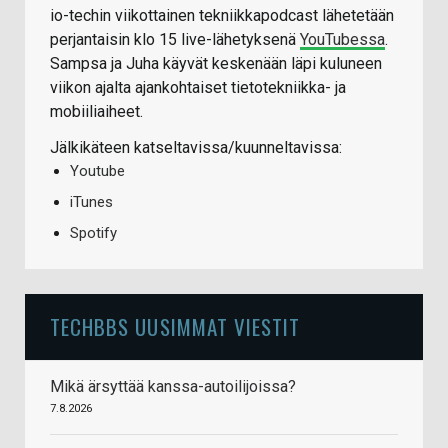
io-techin viikottainen tekniikkapodcast lähetetään
perjantaisin klo 15 live-lähetyksenä
YouTubessa
.
Sampsa ja Juha käyvät keskenään läpi kuluneen
viikon ajalta ajankohtaiset tietotekniikka- ja
mobiiliaiheet.
Jälkikäteen katseltavissa/kuunneltavissa:
Youtube
iTunes
Spotify
TECHBBS UUSIMMAT VIESTIT
Mikä ärsyttää kanssa-autoilijoissa?
7.8.2026