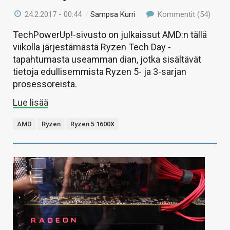
24.2.2017 - 00:44
/
Sampsa Kurri
Kommentit (54)
TechPowerUp!-sivusto on julkaissut AMD:n tällä
viikolla järjestämästä Ryzen Tech Day -
tapahtumasta useamman dian, jotka sisältävät
tietoja edullisemmista Ryzen 5- ja 3-sarjan
prosessoreista.
Lue lisää
AMD
Ryzen
Ryzen 5 1600X