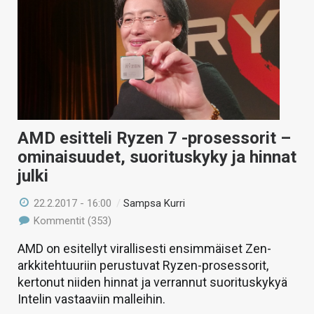
AMD esitteli Ryzen 7 -prosessorit –
ominaisuudet, suorituskyky ja hinnat
julki
22.2.2017 - 16:00
/
Sampsa Kurri
Kommentit (353)
AMD on esitellyt virallisesti ensimmäiset Zen-
arkkitehtuuriin perustuvat Ryzen-prosessorit,
kertonut niiden hinnat ja verrannut suorituskykyä
Intelin vastaaviin malleihin.