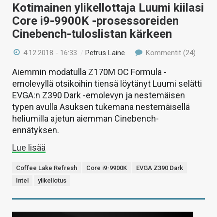
Kotimainen ylikellottaja Luumi kiilasi
Core i9-9900K -prosessoreiden
Cinebench-tuloslistan kärkeen
4.12.2018 - 16:33
/
Petrus Laine
Kommentit (24)
Aiemmin modatulla Z170M OC Formula -
emolevyllä otsikoihin tiensä löytänyt Luumi selätti
EVGA:n Z390 Dark -emolevyn ja nestemäisen
typen avulla Asuksen tukemana nestemäisellä
heliumilla ajetun aiemman Cinebench-
ennätyksen.
Lue lisää
Coffee Lake Refresh
Core i9-9900K
EVGA Z390 Dark
Intel
ylikellotus