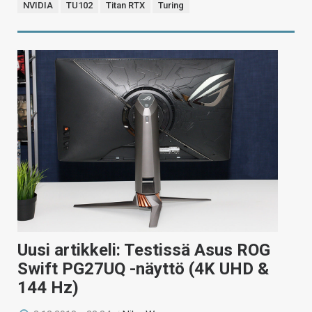
NVIDIA
TU102
Titan RTX
Turing
Uusi artikkeli: Testissä Asus ROG
Swift PG27UQ -näyttö (4K UHD &
144 Hz)