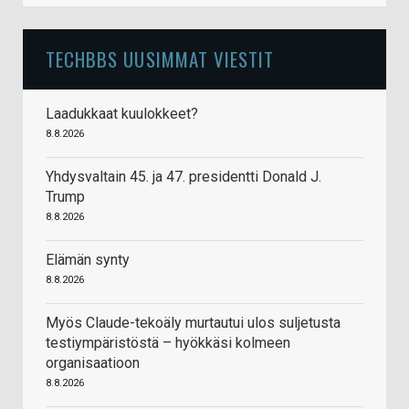
TECHBBS UUSIMMAT VIESTIT
Laadukkaat kuulokkeet?
8.8.2026
Yhdysvaltain 45. ja 47. presidentti Donald J.
Trump
8.8.2026
Elämän synty
8.8.2026
Myös Claude-tekoäly murtautui ulos suljetusta
testiympäristöstä – hyökkäsi kolmeen
organisaatioon
8.8.2026