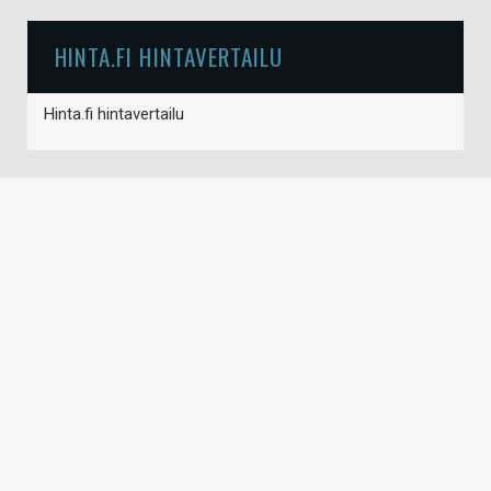
HINTA.FI HINTAVERTAILU
Hinta.fi hintavertailu