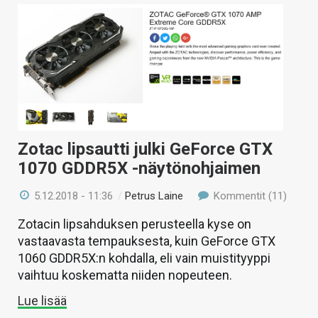
Zotac lipsautti julki GeForce GTX
1070 GDDR5X -näytönohjaimen
5.12.2018 - 11:36
/
Petrus Laine
Kommentit (11)
Zotacin lipsahduksen perusteella kyse on
vastaavasta tempauksesta, kuin GeForce GTX
1060 GDDR5X:n kohdalla, eli vain muistityyppi
vaihtuu koskematta niiden nopeuteen.
Lue lisää