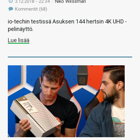
3.12.2018 - 22:34
/
Niko Wessman
Kommentit (68)
io-techin testissä Asuksen 144 hertsin 4K UHD -
pelinäyttö.
Lue lisää