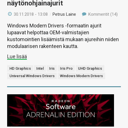
näytönohjainajurit
30.11.2018 - 13:08
/
Petrus Laine
Kommentit (14)
Windows Modern Drivers -formaatin ajurit
lupaavat helpottaa OEM-valmistajien
kustomointien lisäämistä mukaan ajureihin niiden
modulaarisen rakenteen kautta.
Lue lisää
HD Graphics
Intel
Iris
Iris Pro
UHD Graphics
Universal Windows Drivers
Windows Modern Drivers