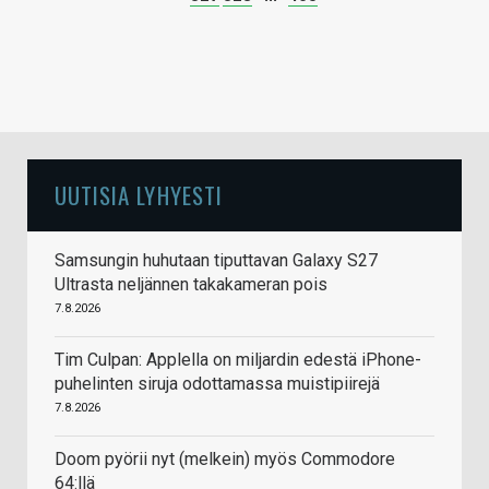
UUTISIA LYHYESTI
Samsungin huhutaan tiputtavan Galaxy S27
Ultrasta neljännen takakameran pois
7.8.2026
Tim Culpan: Applella on miljardin edestä iPhone-
puhelinten siruja odottamassa muistipiirejä
7.8.2026
Doom pyörii nyt (melkein) myös Commodore
64:llä