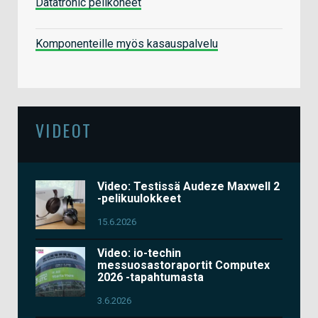
Datatronic pelikoneet
Komponenteille myös kasauspalvelu
VIDEOT
Video: Testissä Audeze Maxwell 2
-pelikuulokkeet
15.6.2026
Video: io-techin
messuosastoraportit Computex
2026 -tapahtumasta
3.6.2026