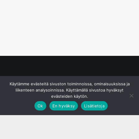
© S&J Media Oy
Käytämme evästeitä sivuston toiminnoissa, ominaisuuksissa ja
liikenteen analysoinnissa. Käyttämällä sivustoa hyväksyt
evästeiden käytön.
Ok
En hyväksy
Lisätietoja
;