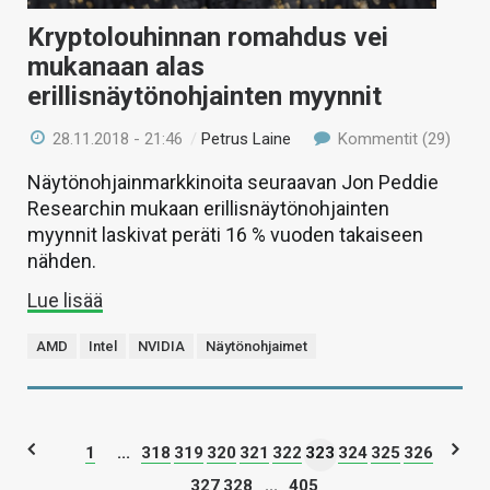
Kryptolouhinnan romahdus vei
mukanaan alas
erillisnäytönohjainten myynnit
28.11.2018 - 21:46
/
Petrus Laine
Kommentit (29)
Näytönohjainmarkkinoita seuraavan Jon Peddie
Researchin mukaan erillisnäytönohjainten
myynnit laskivat peräti 16 % vuoden takaiseen
nähden.
Lue lisää
AMD
Intel
NVIDIA
Näytönohjaimet
1
...
318
319
320
321
322
323
324
325
326
327
328
...
405