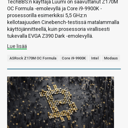
TechBBS:n käyttäjä Luumi on saavuttanut Z170M
OC Formula -emolevyllä ja Core i9-9900K -
prosessorilla esimerkiksi 5,5 GHz:n
kellotaajuuden Cinebench-testissä matalammalla
käyttöjännitteellä, kuin prosessoria virallisesti
tukevalla EVGA Z390 Dark -emolevyllä.
Lue lisää
ASRock Z170M OC Formula
Core i9-9900K
Intel
Modaus