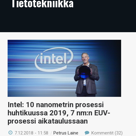
Tietotekniikka
ARTIKKELIT
VIDEOT
TECHBBS
TIETOA
HINTA.FI
KAUPPA
VAIHDA TEEMA
Intel: 10 nanometrin prosessi
huhtikuussa 2019, 7 nm:n EUV-
HAKU
prosessi aikataulussaan
7.12.2018 - 11:58
/
Petrus Laine
Kommentit (32)