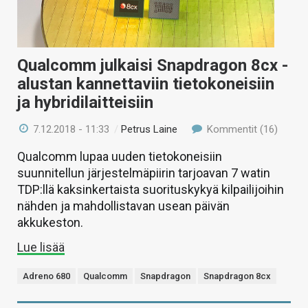
Qualcomm julkaisi Snapdragon 8cx -
alustan kannettaviin tietokoneisiin
ja hybridilaitteisiin
7.12.2018 - 11:33
/
Petrus Laine
Kommentit (16)
Qualcomm lupaa uuden tietokoneisiin
suunnitellun järjestelmäpiirin tarjoavan 7 watin
TDP:llä kaksinkertaista suorituskykyä kilpailijoihin
nähden ja mahdollistavan usean päivän
akkukeston.
Lue lisää
Adreno 680
Qualcomm
Snapdragon
Snapdragon 8cx