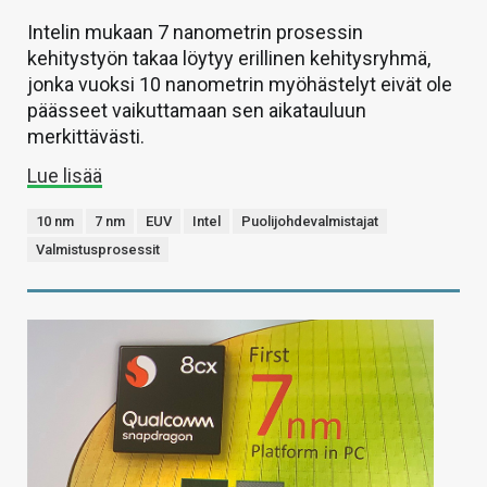
Intelin mukaan 7 nanometrin prosessin
kehitystyön takaa löytyy erillinen kehitysryhmä,
jonka vuoksi 10 nanometrin myöhästelyt eivät ole
päässeet vaikuttamaan sen aikatauluun
merkittävästi.
Lue lisää
10 nm
7 nm
EUV
Intel
Puolijohdevalmistajat
Valmistusprosessit