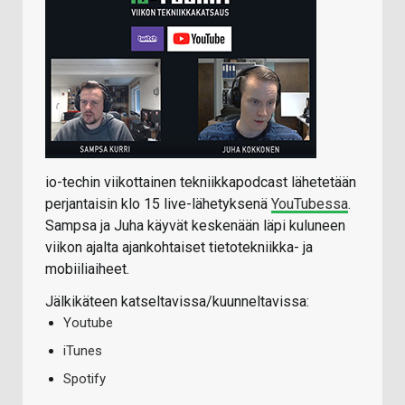
io-techin viikottainen tekniikkapodcast lähetetään
perjantaisin klo 15 live-lähetyksenä
YouTubessa
.
Sampsa ja Juha käyvät keskenään läpi kuluneen
viikon ajalta ajankohtaiset tietotekniikka- ja
mobiiliaiheet.
Jälkikäteen katseltavissa/kuunneltavissa:
Youtube
iTunes
Spotify