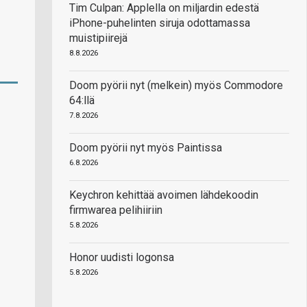
Tim Culpan: Applella on miljardin edestä
iPhone-puhelinten siruja odottamassa
muistipiirejä
8.8.2026
Doom pyörii nyt (melkein) myös Commodore
64:llä
7.8.2026
Doom pyörii nyt myös Paintissa
6.8.2026
Keychron kehittää avoimen lähdekoodin
firmwarea pelihiiriin
5.8.2026
Honor uudisti logonsa
5.8.2026