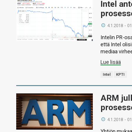
Intel an
prosess
4.1.2018 - 01
Intelin PR-o
että Intel oli
mediaa virhee
Lue lisää
Intel
KPTI
ARM julk
prosesso
4.1.2018 - 01
Yhtiön mukaan