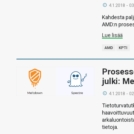
4.1.2018 - 03
Kahdesta pal
AMD:n proses
Lue lisää
AMD
KPTI
Prosess
julki: M
4.1.2018 - 02
Tietoturvatut
haavoittuvuut
arkaluontoist
tietoja.