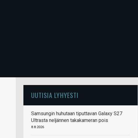
UUTISIA LYHYESTI
Samsungin huhutaan tiputtavan Galaxy S27
Ultrasta neljännen takakameran pois
8.8.2026