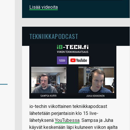
Lisää videoita
TEKNIIKKAPODCAST
io-techin viikottainen tekniikkapodcast
lähetetään perjantaisin klo 15 live-
lähetyksenä
YouTubessa
. Sampsa ja Juha
käyvät keskenään läpi kuluneen viikon ajalta