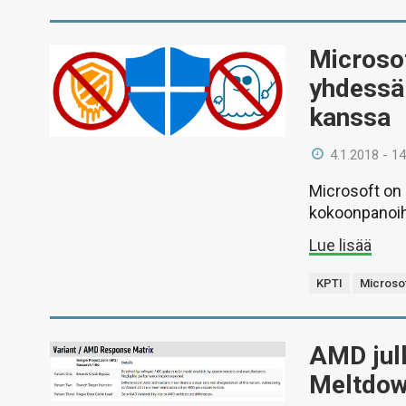
Microsof
yhdessä
kanssa
4.1.2018 - 14
Microsoft on 
kokoonpanoihi
Lue lisää
KPTI
Microso
AMD jul
Meltdown