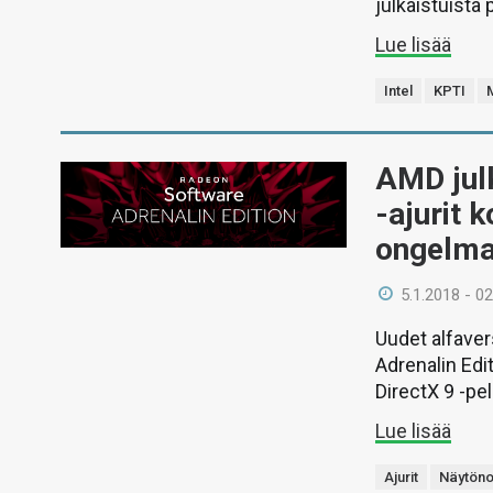
julkaistuista
Lue lisää
Intel
KPTI
AMD jul
-ajurit 
ongelma
5.1.2018 - 02
Uudet alfave
Adrenalin Edi
DirectX 9 -pe
Lue lisää
Ajurit
Näytöno