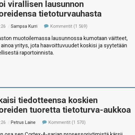
toi virallisen lausunnon
oreidensa tietoturvauhasta
:26
/
Sampsa Kurri
Kommentit (1 569)
saston muotoilemassa lausunnossa kumotaan väitteet,
si ainoa yritys, jota haavoittuvuudet koskisi ja syytetään
llisestä raportoinnista.
aisi tiedotteensa koskien
reiden tuoretta tietoturva-aukkoa
:26
/
Petrus Laine
Kommentit (1 570)
 osa sen Cortex-A-sarjan prosessoriytimistä kärsii