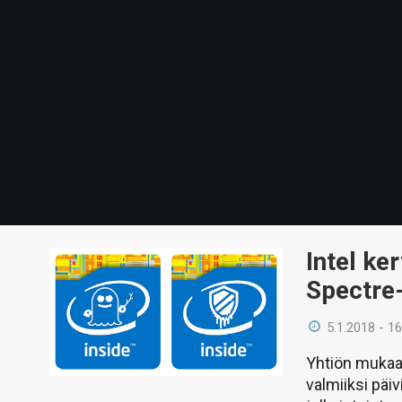
Intel ke
Spectre
5.1.2018 - 16
Yhtiön mukaa
valmiiksi päi