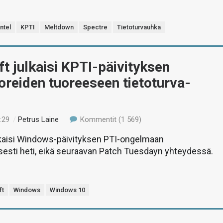
Intel
KPTI
Meltdown
Spectre
Tietoturvauhka
t julkaisi KPTI-päivityksen
reiden tuoreeseen tietoturva-
n
:29
/
Petrus Laine
Kommentit (1 569)
lkaisi Windows-päivityksen PTI-ongelmaan
sesti heti, eikä seuraavan Patch Tuesdayn yhteydessä.
ft
Windows
Windows 10