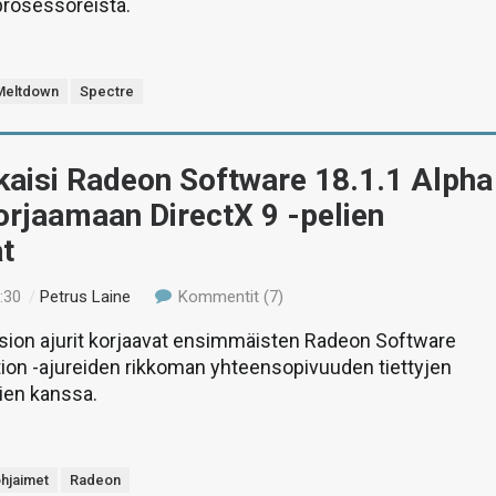
 prosessoreista.
Meltdown
Spectre
kaisi Radeon Software 18.1.1 Alpha
korjaamaan DirectX 9 -pelien
t
:30
/
Petrus Laine
Kommentit (7)
rsion ajurit korjaavat ensimmäisten Radeon Software
tion -ajureiden rikkoman yhteensopivuuden tiettyjen
lien kanssa.
hjaimet
Radeon