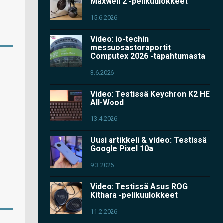
Maxwell 2 -pelikuulokkeet
15.6.2026
Video: io-techin
messuosastoraportit
Computex 2026 -tapahtumasta
3.6.2026
Video: Testissä Keychron K2 HE
All-Wood
13.4.2026
Uusi artikkeli & video: Testissä
Google Pixel 10a
9.3.2026
Video: Testissä Asus ROG
Kithara -pelikuulokkeet
11.2.2026