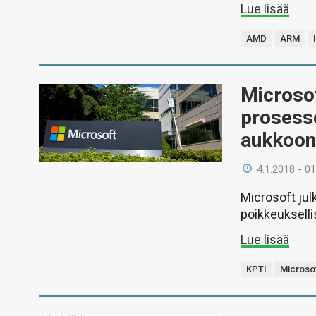
Lue lisää
AMD
ARM
Microsof
prosesso
aukkoo
4.1.2018 - 01
Microsoft ju
poikkeukselli
Lue lisää
KPTI
Microso