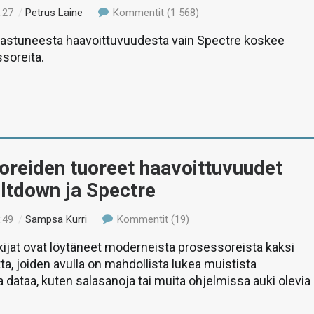
:27
/
Petrus Laine
Kommentit (1 568)
jastuneesta haavoittuvuudesta vain Spectre koskee
soreita.
oreiden tuoreet haavoittuvuudet
eltdown ja Spectre
:49
/
Sampsa Kurri
Kommentit (19)
kijat ovat löytäneet moderneista prosessoreista kaksi
ta, joiden avulla on mahdollista lukea muistista
a dataa, kuten salasanoja tai muita ohjelmissa auki olevia