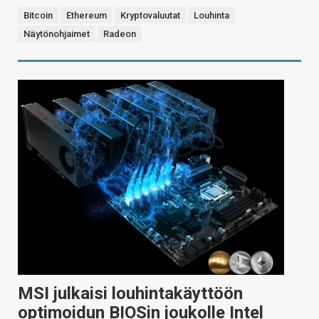
Bitcoin
Ethereum
Kryptovaluutat
Louhinta
Näytönohjaimet
Radeon
MSI julkaisi louhintakäyttöön
optimoidun BIOSin joukolle Intel