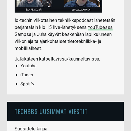
io-techin viikottainen tekniikkapodcast lähetetään
perjantaisin klo 15 live-lähetyksenä
YouTubessa
.
Sampsa ja Juha käyvät keskenään läpi kuluneen
viikon ajalta ajankohtaiset tietotekniikka- ja
mobiiliaiheet.
Jälkikäteen katseltavissa/kuunneltavissa:
Youtube
iTunes
Spotify
TECHBBS UUSIMMAT VIESTIT
Suosittele kirjaa