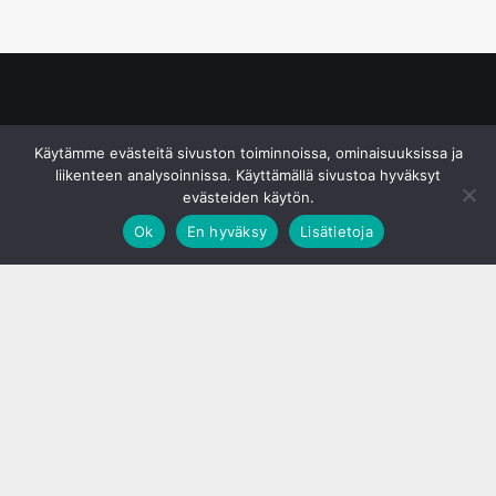
© S&J Media Oy
Käytämme evästeitä sivuston toiminnoissa, ominaisuuksissa ja
liikenteen analysoinnissa. Käyttämällä sivustoa hyväksyt
evästeiden käytön.
Ok
En hyväksy
Lisätietoja
;