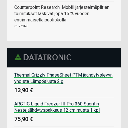
Counterpoint Research: Mobiilijärjestelmäpiirien
toimitukset laskivat jopa 15 % vuoden
ensimmäisellä puoliskolla
31.7.2026
Thermal Grizzly PhaseSheet PTM jäähdytyslevyn
yhdiste Lämpöalusta 2 g
13,90 €
ARCTIC Liquid Freezer III Pro 360 Suoritin
Nestejäähdytyspakkaus 12 cm musta 1 kpl
75,90 €