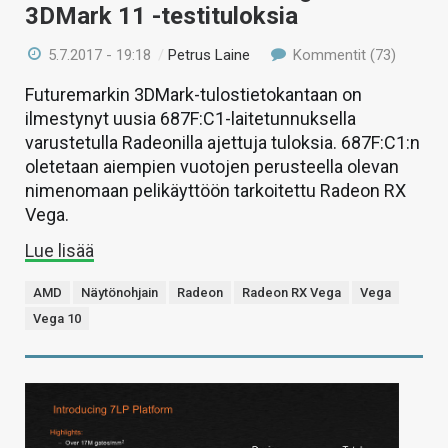
3DMark 11 -testituloksia
5.7.2017 - 19:18
/
Petrus Laine
Kommentit (73)
Futuremarkin 3DMark-tulostietokantaan on
ilmestynyt uusia 687F:C1-laitetunnuksella
varustetulla Radeonilla ajettuja tuloksia. 687F:C1:n
oletetaan aiempien vuotojen perusteella olevan
nimenomaan pelikäyttöön tarkoitettu Radeon RX
Vega.
Lue lisää
AMD
Näytönohjain
Radeon
Radeon RX Vega
Vega
Vega 10