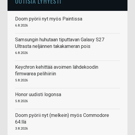
UUTISIA LYHYESTI
Doom pyörii nyt myös Paintissa
6.8.2026
Samsungin huhutaan tiputtavan Galaxy S27
Ultrasta neljännen takakameran pois
6.8.2026
Keychron kehittää avoimen lähdekoodin
firmwarea pelihiiriin
5.8.2026
Honor uudisti logonsa
5.8.2026
Doom pyörii nyt (melkein) myös Commodore
64:llä
3.8.2026