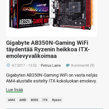
Gigabyte AB350N-Gaming WiFi
täydentää Ryzenin heikkoa ITX-
emolevyvalikoimaa
4.7.2017 - 15:52
/
Petrus Laine
Kommentit (9)
Gigabyten AB350N-Gaming WiFi on vasta neljäs
AM4-alustalle esitelty ITX-kokoluokan emolevy.
Lue lisää
AM4
AMD
B350
ITX
Ryzen