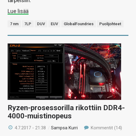
tarpeisiin.
Lue lisää
7 nm
7LP
DUV
EUV
GlobalFoundries
Puolijohteet
Ryzen-prosessorilla rikottiin DDR4-
4000-muistinopeus
4.7.2017 - 21:38
/
Sampsa Kurri
Kommentit (14)