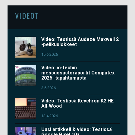
VIDEOT
Video: Testissä Audeze Maxwell 2
-pelikuulokkeet
15.6.2026
Video: io-techin
messuosastoraportit Computex
2026 -tapahtumasta
3.6.2026
Video: Testissä Keychron K2 HE
All-Wood
13.4.2026
Uusi artikkeli & video: Testissä
Google Pixel 10a