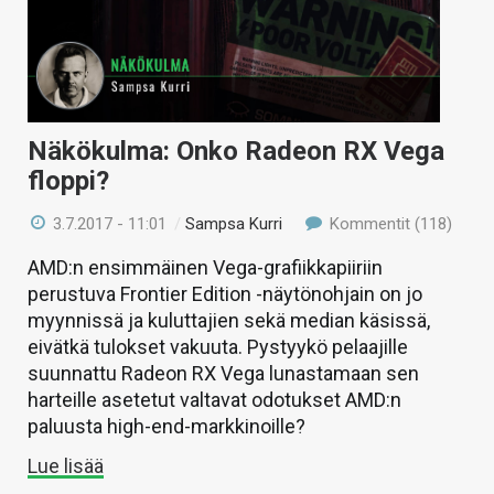
Näkökulma: Onko Radeon RX Vega
floppi?
3.7.2017 - 11:01
/
Sampsa Kurri
Kommentit (118)
AMD:n ensimmäinen Vega-grafiikkapiiriin
perustuva Frontier Edition -näytönohjain on jo
myynnissä ja kuluttajien sekä median käsissä,
eivätkä tulokset vakuuta. Pystyykö pelaajille
suunnattu Radeon RX Vega lunastamaan sen
harteille asetetut valtavat odotukset AMD:n
paluusta high-end-markkinoille?
Lue lisää