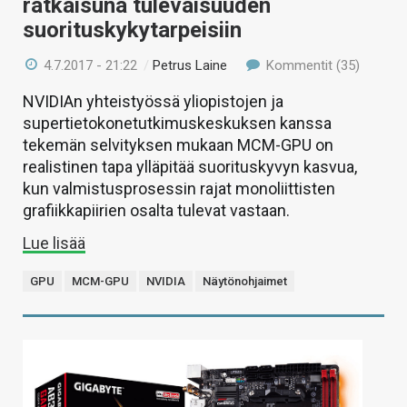
ratkaisuna tulevaisuuden
suorituskykytarpeisiin
4.7.2017 - 21:22
/
Petrus Laine
Kommentit (35)
NVIDIAn yhteistyössä yliopistojen ja
supertietokonetutkimuskeskuksen kanssa
tekemän selvityksen mukaan MCM-GPU on
realistinen tapa ylläpitää suorituskyvyn kasvua,
kun valmistusprosessin rajat monoliittisten
grafiikkapiirien osalta tulevat vastaan.
Lue lisää
GPU
MCM-GPU
NVIDIA
Näytönohjaimet