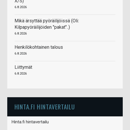
X/S)
6.8.2026
Mikä ärsyttää pyöräilijöissä (Oli:
Kilpapyöräilijöiden "pakat"..)
6.8.2026
Henkilökohtainen talous
6.8.2026
Liittymät
6.8.2026
HINTA.FI HINTAVERTAILU
Hinta.fi hintavertailu