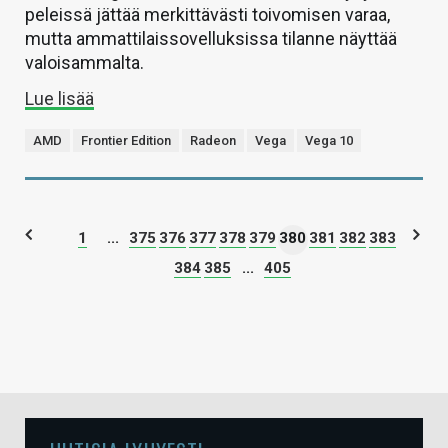
peleissä jättää merkittävästi toivomisen varaa,
mutta ammattilaissovelluksissa tilanne näyttää
valoisammalta.
Lue lisää
AMD
Frontier Edition
Radeon
Vega
Vega 10
1
...
375
376
377
378
379
380
381
382
383
384
385
...
405