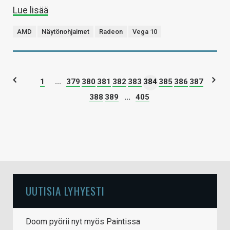
Lue lisää
AMD
Näytönohjaimet
Radeon
Vega 10
1
...
379
380
381
382
383
384
385
386
387
388
389
...
405
UUTISIA LYHYESTI
Doom pyörii nyt myös Paintissa