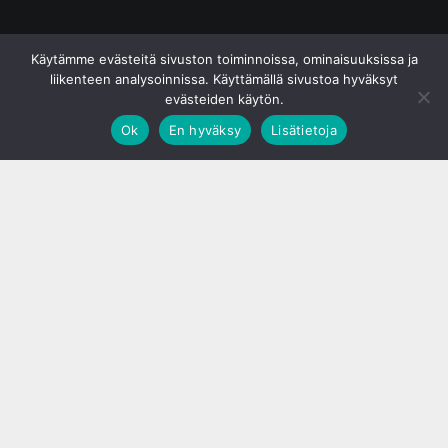
© S&J Media Oy
Käytämme evästeitä sivuston toiminnoissa, ominaisuuksissa ja
liikenteen analysoinnissa. Käyttämällä sivustoa hyväksyt
evästeiden käytön.
Ok
En hyväksy
Lisätietoja
;