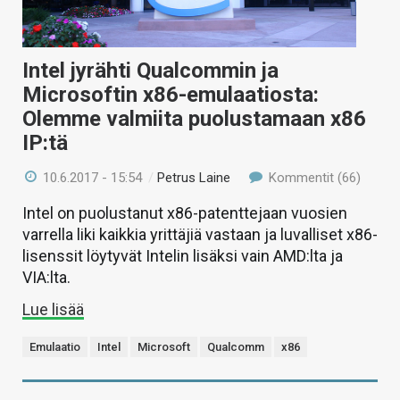
Intel jyrähti Qualcommin ja
Microsoftin x86-emulaatiosta:
Olemme valmiita puolustamaan x86
IP:tä
10.6.2017 - 15:54
/
Petrus Laine
Kommentit (66)
Intel on puolustanut x86-patenttejaan vuosien
varrella liki kaikkia yrittäjiä vastaan ja luvalliset x86-
lisenssit löytyvät Intelin lisäksi vain AMD:lta ja
VIA:lta.
Lue lisää
Emulaatio
Intel
Microsoft
Qualcomm
x86