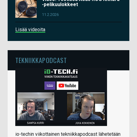
-pelikuulokkeet
11.2.2026
Lisää videoita
TEKNIIKKAPODCAST
io-techin viikottainen tekniikkapodcast lähetetään