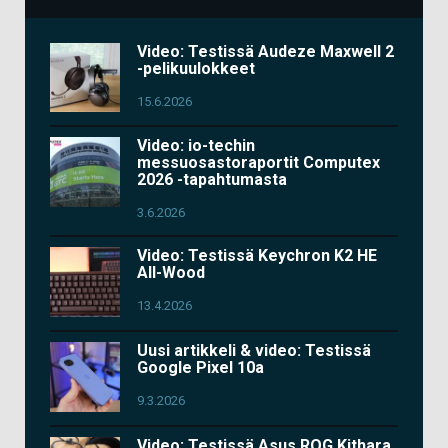
Video: Testissä Audeze Maxwell 2
-pelikuulokkeet
15.6.2026
Video: io-techin
messuosastoraportit Computex
2026 -tapahtumasta
3.6.2026
Video: Testissä Keychron K2 HE
All-Wood
13.4.2026
Uusi artikkeli & video: Testissä
Google Pixel 10a
9.3.2026
Video: Testissä Asus ROG Kithara