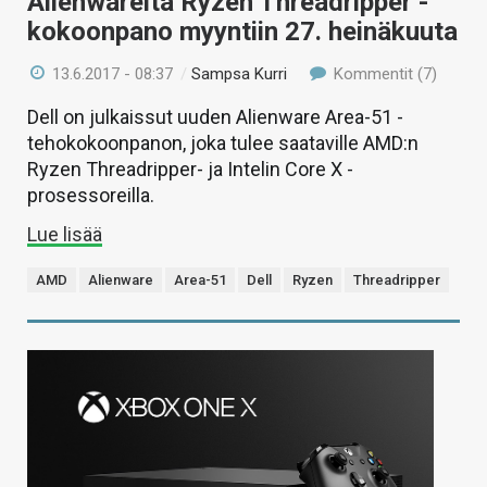
Alienwarelta Ryzen Threadripper -
kokoonpano myyntiin 27. heinäkuuta
13.6.2017 - 08:37
/
Sampsa Kurri
Kommentit (7)
Dell on julkaissut uuden Alienware Area-51 -
tehokokoonpanon, joka tulee saataville AMD:n
Ryzen Threadripper- ja Intelin Core X -
prosessoreilla.
Lue lisää
AMD
Alienware
Area-51
Dell
Ryzen
Threadripper