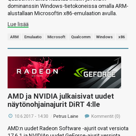
dominanssin Windows-tietokoneissa omalla ARM-
alustallaan Microsoftin x86-emulaation avulla.
Lue lisää
ARM
Emulaatio
Microsoft
Qualcomm
Windows
x86
AMD ja NVIDIA julkaisivat uudet
näytönohjainajurit DiRT 4:lle
10.6.2017 - 14:30
/
Petrus Laine
Kommentit (0)
AMD:n uudet Radeon Software -ajurit ovat versiota
17.6.1 ja NVIDIAn uudet GeForce-ajurit versiota