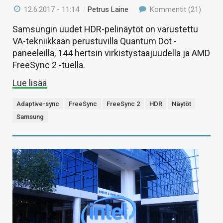
12.6.2017 - 11:14
/
Petrus Laine
Kommentit (21)
Samsungin uudet HDR-pelinäytöt on varustettu
VA-tekniikkaan perustuvilla Quantum Dot -
paneeleilla, 144 hertsin virkistystaajuudella ja AMD
FreeSync 2 -tuella.
Lue lisää
Adaptive-sync
FreeSync
FreeSync 2
HDR
Näytöt
Samsung