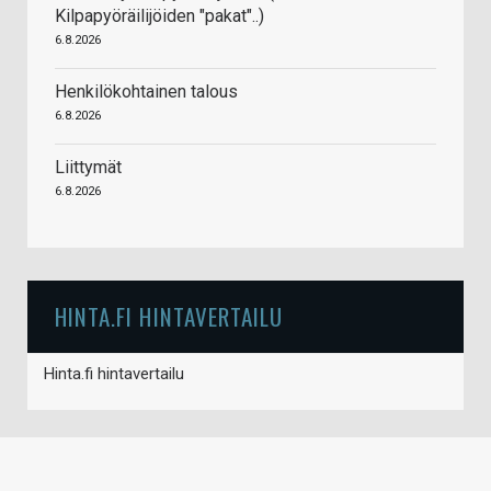
Kilpapyöräilijöiden "pakat"..)
6.8.2026
Henkilökohtainen talous
6.8.2026
Liittymät
6.8.2026
HINTA.FI HINTAVERTAILU
Hinta.fi hintavertailu