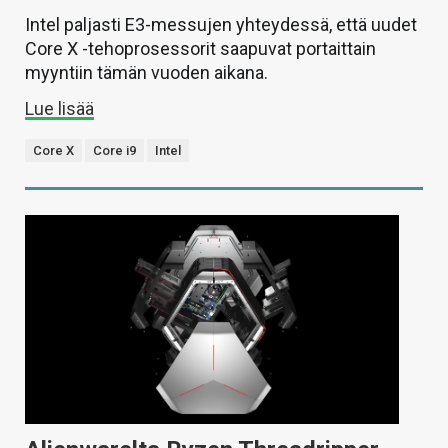
Intel paljasti E3-messujen yhteydessä, että uudet
Core X -tehoprosessorit saapuvat portaittain
myyntiin tämän vuoden aikana.
Lue lisää
Core X
Core i9
Intel