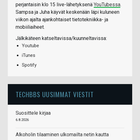
perjantaisin klo 15 live-lähetyksenä
YouTubessa
.
Sampsa ja Juha käyvät keskenään läpi kuluneen
viikon ajalta ajankohtaiset tietotekniikka- ja
mobiiliaiheet.
Jälkikäteen katseltavissa/kuunneltavissa:
Youtube
iTunes
Spotify
TECHBBS UUSIMMAT VIESTIT
Suosittele kirjaa
6.8.2026
Alkoholin tilaaminen ulkomailta netin kautta