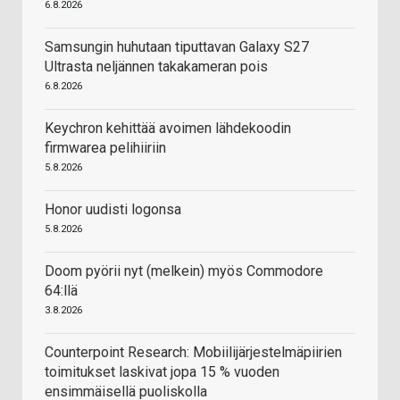
6.8.2026
Samsungin huhutaan tiputtavan Galaxy S27
Ultrasta neljännen takakameran pois
6.8.2026
Keychron kehittää avoimen lähdekoodin
firmwarea pelihiiriin
5.8.2026
Honor uudisti logonsa
5.8.2026
Doom pyörii nyt (melkein) myös Commodore
64:llä
3.8.2026
Counterpoint Research: Mobiilijärjestelmäpiirien
toimitukset laskivat jopa 15 % vuoden
ensimmäisellä puoliskolla