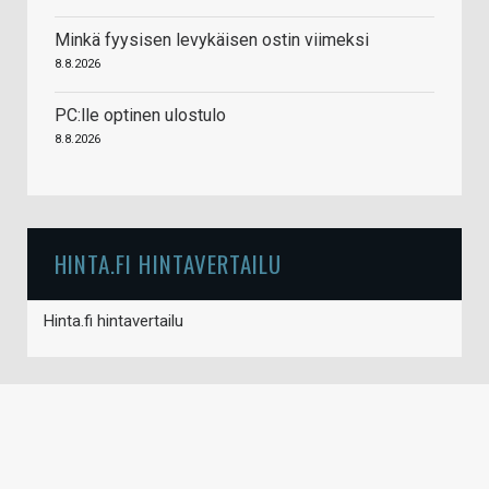
Minkä fyysisen levykäisen ostin viimeksi
8.8.2026
PC:lle optinen ulostulo
8.8.2026
HINTA.FI HINTAVERTAILU
Hinta.fi hintavertailu