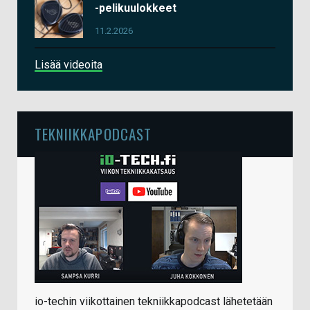
-pelikuulokkeet
11.2.2026
Lisää videoita
TEKNIIKKAPODCAST
io-techin viikottainen tekniikkapodcast lähetetään