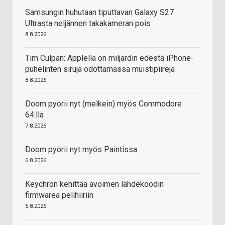
Samsungin huhutaan tiputtavan Galaxy S27
Ultrasta neljännen takakameran pois
8.8.2026
Tim Culpan: Applella on miljardin edestä iPhone-
puhelinten siruja odottamassa muistipiirejä
8.8.2026
Doom pyörii nyt (melkein) myös Commodore
64:llä
7.8.2026
Doom pyörii nyt myös Paintissa
6.8.2026
Keychron kehittää avoimen lähdekoodin
firmwarea pelihiiriin
5.8.2026