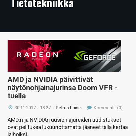
Tietotekniikka
ARTIKKELIT
VIDEOT
TECHBBS
TIETOA
HINTA.FI
KAUPPA
AMD ja NVIDIA päivittivät
VAIHDA TEEMA
näytönohjainajurinsa Doom VFR -
tuella
30.11.2017 - 18:27
/
Petrus Laine
Kommentit (0)
HAKU
AMD:n ja NVIDIAn uusien ajureiden uudistukset
ovat pelitukea lukuunottamatta jääneet tällä kertaa
laihoiksi.