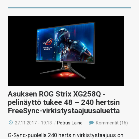
Asuksen ROG Strix XG258Q -
pelinäyttö tukee 48 – 240 hertsin
FreeSync-virkistystaajuusaluetta
27.11.2017 - 19:13
/
Petrus Laine
Kommentit (16)
G-Sync-puolella 240 hertsin virkistystaajuus on