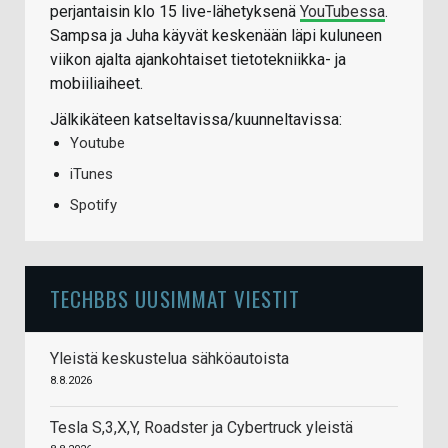
perjantaisin klo 15 live-lähetyksenä
YouTubessa
.
Sampsa ja Juha käyvät keskenään läpi kuluneen
viikon ajalta ajankohtaiset tietotekniikka- ja
mobiiliaiheet.
Jälkikäteen katseltavissa/kuunneltavissa:
Youtube
iTunes
Spotify
TECHBBS UUSIMMAT VIESTIT
Yleistä keskustelua sähköautoista
8.8.2026
Tesla S,3,X,Y, Roadster ja Cybertruck yleistä