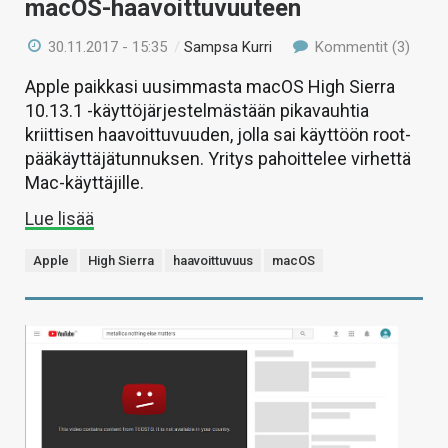
macOS-haavoittuvuuteen
30.11.2017 - 15:35
/
Sampsa Kurri
Kommentit (3)
Apple paikkasi uusimmasta macOS High Sierra
10.13.1 -käyttöjärjestelmästään pikavauhtia
kriittisen haavoittuvuuden, jolla sai käyttöön root-
pääkäyttäjätunnuksen. Yritys pahoittelee virhettä
Mac-käyttäjille.
Lue lisää
Apple
High Sierra
haavoittuvuus
macOS