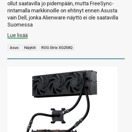
ollut saatavilla jo pidempään, mutta FreeSync-
rintamalla markkinoille on ehtinyt ennen Asusta
vain Dell, jonka Alienware-näyttö ei ole saatavilla
Suomessa
Lue lisää
Asus
Näytöt
ROG Strix XG258Q