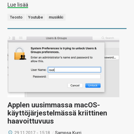
Lue lisää
Teosto
Youtube
musiikki
Applen uusimmassa macOS-
käyttöjärjestelmässä kriittinen
haavoittuvuus
29.11.2017 - 15:18
/
Sampsa Kurri