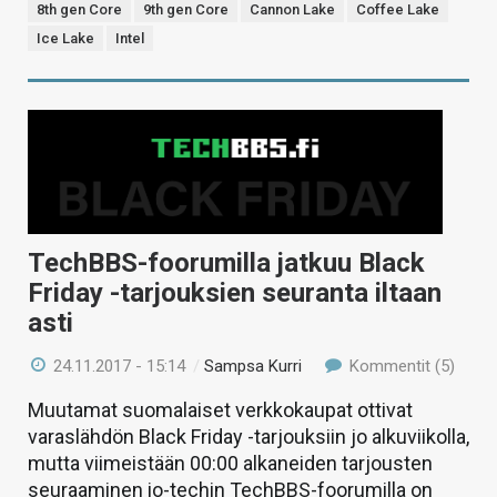
8th gen Core
9th gen Core
Cannon Lake
Coffee Lake
Ice Lake
Intel
TechBBS-foorumilla jatkuu Black
Friday -tarjouksien seuranta iltaan
asti
24.11.2017 - 15:14
/
Sampsa Kurri
Kommentit (5)
Muutamat suomalaiset verkkokaupat ottivat
varaslähdön Black Friday -tarjouksiin jo alkuviikolla,
mutta viimeistään 00:00 alkaneiden tarjousten
seuraaminen io-techin TechBBS-foorumilla on