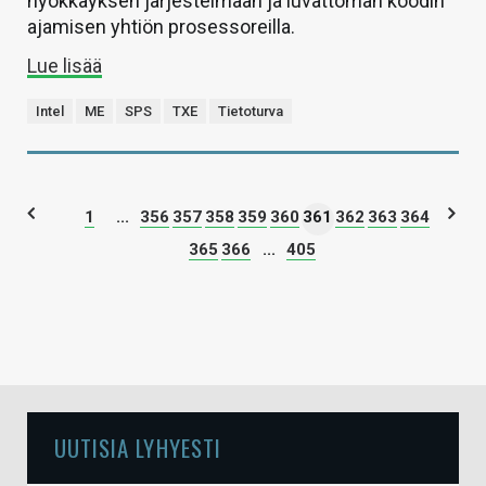
hyökkäyksen järjestelmään ja luvattoman koodin
ajamisen yhtiön prosessoreilla.
Lue lisää
Intel
ME
SPS
TXE
Tietoturva
1
...
356
357
358
359
360
361
362
363
364
365
366
...
405
UUTISIA LYHYESTI