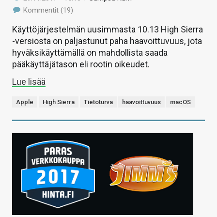
Kommentit (19)
Käyttöjärjestelmän uusimmasta 10.13 High Sierra
-versiosta on paljastunut paha haavoittuvuus, jota
hyväksikäyttämällä on mahdollista saada
pääkäyttäjätason eli rootin oikeudet.
Lue lisää
Apple
High Sierra
Tietoturva
haavoittuvuus
macOS