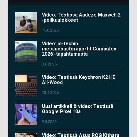
Video: Testissä Audeze Maxwell 2
-pelikuulokkeet
15.6.2026
Video: io-techin
messuosastoraportit Computex
2026 -tapahtumasta
3.6.2026
Video: Testissä Keychron K2 HE
All-Wood
13.4.2026
Uusi artikkeli & video: Testissä
Google Pixel 10a
9.3.2026
Video: Testissä Asus ROG Kithara