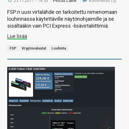
23.11.2017 - 16:53
/
Petrus Laine
Kommentit (5)
FSP:n uusi virtalähde on tarkoitettu nimenomaan
louhinnassa käytettäville näytönohjaimille ja se
sisältääkin vain PCI Express -lisävirtaliittimiä.
Lue lisää
FSP
Kryptovaluutat
Louhinta