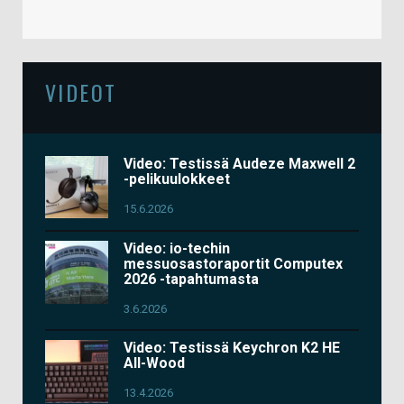
VIDEOT
Video: Testissä Audeze Maxwell 2
-pelikuulokkeet
15.6.2026
Video: io-techin
messuosastoraportit Computex
2026 -tapahtumasta
3.6.2026
Video: Testissä Keychron K2 HE
All-Wood
13.4.2026