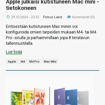
Apple julkaisi kutistuneen Mac mini -
tietokoneen
29.10.2024 - 23:35
/
Petrus Laine
Kommentit (0)
Entisestään kutistuneen Mac minin voi
konfiguroida omien tarpeiden mukaan M4- tai M4
Pro -sirulla ja parhaimmillaan jopa 8 teratavun
tallennustilalla.
Lue lisää
Apple
M4
M4 Pro
Mac Mini