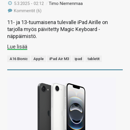
5.3.2025 - 02:12
/
Timo Niemenmaa
Kommentit (6)
11- ja 13-tuumaisena tulevalle iPad Airille on
tarjolla myös päivitetty Magic Keyboard -
näppäimistö.
Lue lisää
A16 Bionic
Apple
iPad Air M3
ipad
tabletit