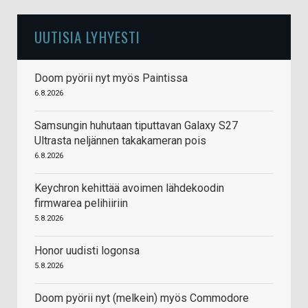
UUTISIA LYHYESTI
Doom pyörii nyt myös Paintissa
6.8.2026
Samsungin huhutaan tiputtavan Galaxy S27
Ultrasta neljännen takakameran pois
6.8.2026
Keychron kehittää avoimen lähdekoodin
firmwarea pelihiiriin
5.8.2026
Honor uudisti logonsa
5.8.2026
Doom pyörii nyt (melkein) myös Commodore