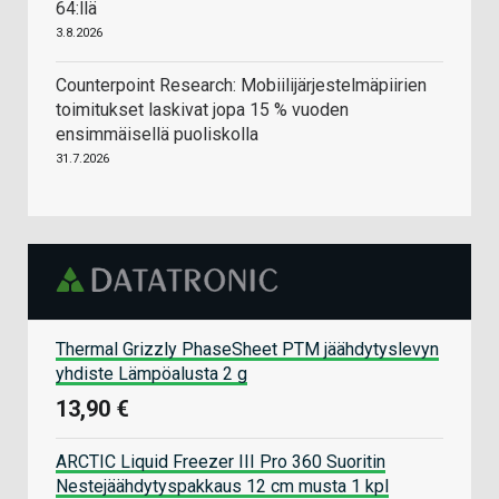
64:llä
3.8.2026
Counterpoint Research: Mobiilijärjestelmäpiirien
toimitukset laskivat jopa 15 % vuoden
ensimmäisellä puoliskolla
31.7.2026
Thermal Grizzly PhaseSheet PTM jäähdytyslevyn
yhdiste Lämpöalusta 2 g
13,90 €
ARCTIC Liquid Freezer III Pro 360 Suoritin
Nestejäähdytyspakkaus 12 cm musta 1 kpl