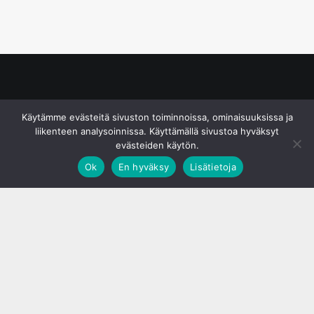
© S&J Media Oy
Käytämme evästeitä sivuston toiminnoissa, ominaisuuksissa ja
liikenteen analysoinnissa. Käyttämällä sivustoa hyväksyt
evästeiden käytön.
Ok
En hyväksy
Lisätietoja
;