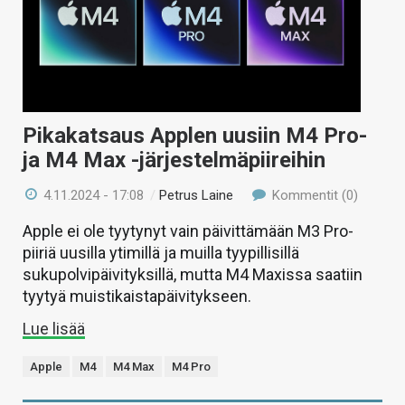
Pikakatsaus Applen uusiin M4 Pro-
ja M4 Max -järjestelmäpiireihin
4.11.2024 - 17:08
/
Petrus Laine
Kommentit (0)
Apple ei ole tyytynyt vain päivittämään M3 Pro-
piiriä uusilla ytimillä ja muilla tyypillisillä
sukupolvipäivityksillä, mutta M4 Maxissa saatiin
tyytyä muistikaistapäivitykseen.
Lue lisää
Apple
M4
M4 Max
M4 Pro