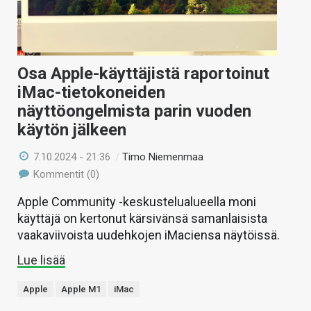
Osa Apple-käyttäjistä raportoinut
iMac-tietokoneiden
näyttöongelmista parin vuoden
käytön jälkeen
7.10.2024 - 21:36
/
Timo Niemenmaa
Kommentit (0)
Apple Community -keskustelualueella moni
käyttäjä on kertonut kärsivänsä samanlaisista
vaakaviivoista uudehkojen iMaciensa näytöissä.
Lue lisää
Apple
Apple M1
iMac