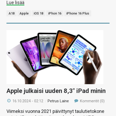
Lue lisää
A18
Apple
iOS 18
iPhon 16
iPhone 16 Plus
Apple julkaisi uuden 8,3″ iPad minin
16.10.2024 - 02:12
/
Petrus Laine
Kommentit (0)
Viimeksi vuonna 2021 päivittynyt taulutietokone