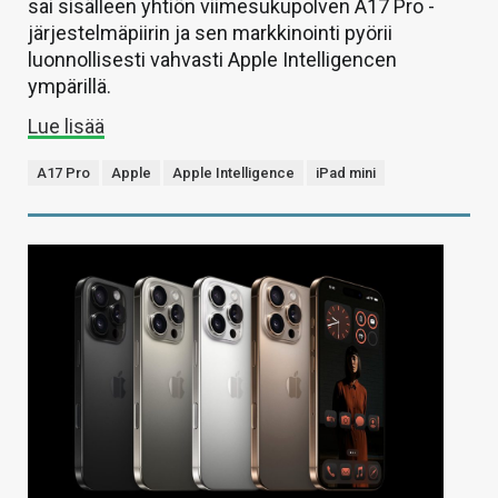
sai sisälleen yhtiön viimesukupolven A17 Pro -
järjestelmäpiirin ja sen markkinointi pyörii
luonnollisesti vahvasti Apple Intelligencen
ympärillä.
Lue lisää
A17 Pro
Apple
Apple Intelligence
iPad mini