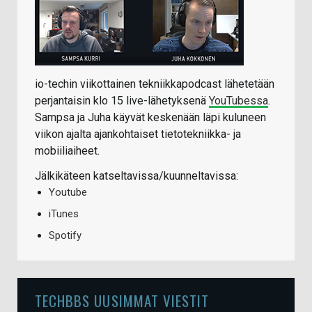
io-techin viikottainen tekniikkapodcast lähetetään
perjantaisin klo 15 live-lähetyksenä
YouTubessa
.
Sampsa ja Juha käyvät keskenään läpi kuluneen
viikon ajalta ajankohtaiset tietotekniikka- ja
mobiiliaiheet.
Jälkikäteen katseltavissa/kuunneltavissa:
Youtube
iTunes
Spotify
TECHBBS UUSIMMAT VIESTIT