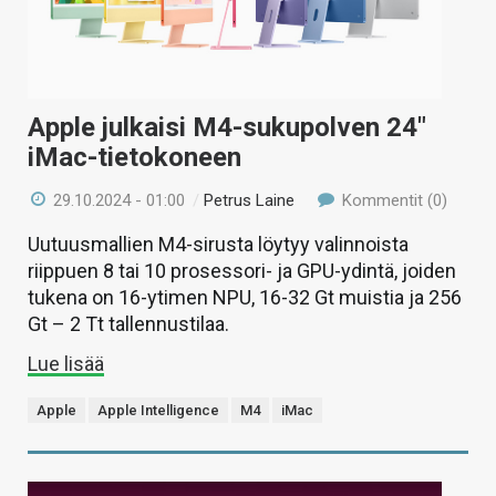
Apple julkaisi M4-sukupolven 24″
iMac-tietokoneen
29.10.2024 - 01:00
/
Petrus Laine
Kommentit (0)
Uutuusmallien M4-sirusta löytyy valinnoista
riippuen 8 tai 10 prosessori- ja GPU-ydintä, joiden
tukena on 16-ytimen NPU, 16-32 Gt muistia ja 256
Gt – 2 Tt tallennustilaa.
Lue lisää
Apple
Apple Intelligence
M4
iMac