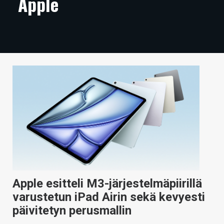
Apple
ARTIKKELIT
VIDEOT
TECHBBS
TIETOA
HINTA.FI
KAUPPA
VAIHDA TEEMA
Apple esitteli M3-järjestelmäpiirillä
HAKU
varustetun iPad Airin sekä kevyesti
päivitetyn perusmallin