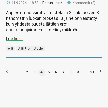
11.9.2024 - 18:53
/
Petrus Laine
Kommentit (3)
Applen uutuussirut valmistetaan 2. sukupolven 3
nanometrin luokan prosessilla ja ne on veistetty
kuin yhdestä puusta jättäen erot
grafiikkaohjaimeen ja mediayksikköön.
Lue lisää
A18
A18 Pro
Apple
1
2
3
4
5
6
7
8
9
...
21