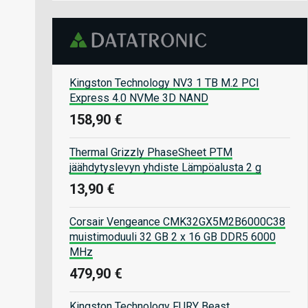
Kingston Technology NV3 1 TB M.2 PCI
Express 4.0 NVMe 3D NAND
158,90 €
Thermal Grizzly PhaseSheet PTM
jäähdytyslevyn yhdiste Lämpöalusta 2 g
13,90 €
Corsair Vengeance CMK32GX5M2B6000C38
muistimoduuli 32 GB 2 x 16 GB DDR5 6000
MHz
479,90 €
Kingston Technology FURY Beast