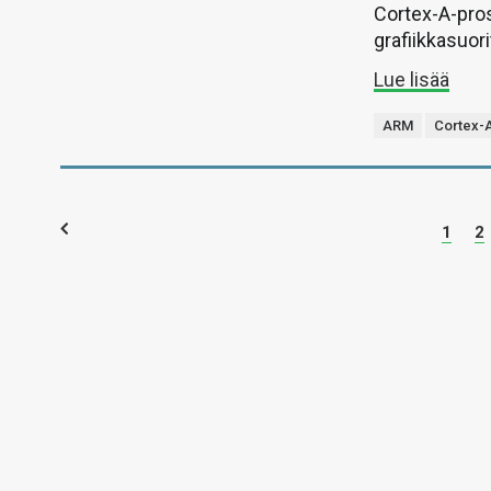
Cortex-A-pro
grafiikkasuor
Lue lisää
ARM
Cortex-
1
2