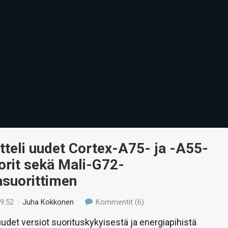
teli uudet Cortex-A75- ja -A55-
orit sekä Mali-G72-
asuorittimen
19:52
/
Juha Kokkonen
Kommentit (6)
uudet versiot suorituskykyisestä ja energiapihistä