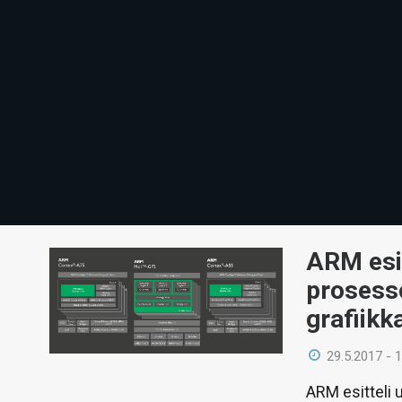
ARM esit
prosess
grafiikk
29.5.2017 - 
ARM esitteli 