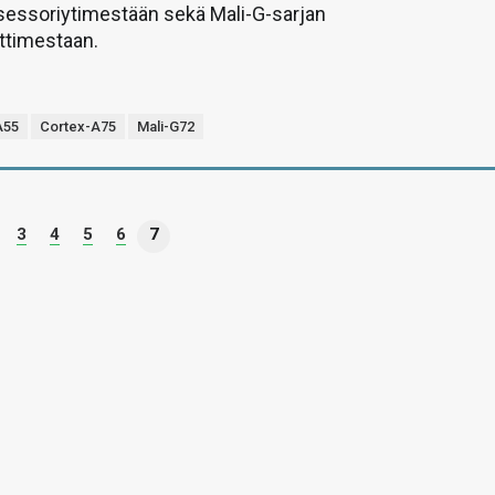
sessoriytimestään sekä Mali-G-sarjan
ittimestaan.
A55
Cortex-A75
Mali-G72
3
4
5
6
7