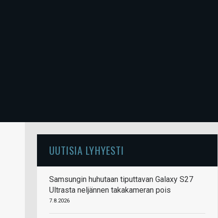
UUTISIA LYHYESTI
Samsungin huhutaan tiputtavan Galaxy S27
Ultrasta neljännen takakameran pois
7.8.2026