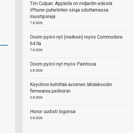
Tim Culpan: Applella on miljardin edestä
iPhone-puhelinten siruja odottamassa
muistipiirejä
7.8.2026
Doom pyörii nyt (melkein) myös Commodore
64:llä
7.8.2026
Doom pyörii nyt myös Paintissa
6.8.2026
Keychron kehittää avoimen lähdekoodin
firmwarea pelihiiriin
5.8.2026
Honor uudisti logonsa
5.8.2026