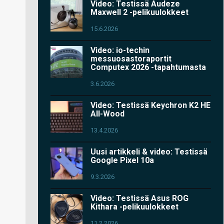
Video: Testissä Audeze
Maxwell 2 -pelikuulokkeet
15.6.2026
Video: io-techin
messuosastoraportit
Computex 2026 -tapahtumasta
3.6.2026
Video: Testissä Keychron K2 HE
All-Wood
13.4.2026
Uusi artikkeli & video: Testissä
Google Pixel 10a
9.3.2026
Video: Testissä Asus ROG
Kithara -pelikuulokkeet
11.2.2026