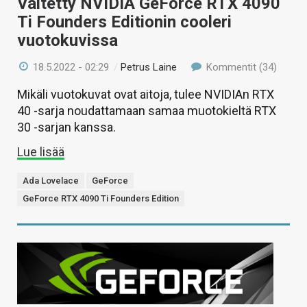
Väitetty NVIDIA GeForce RTX 4090
Ti Founders Editionin cooleri
vuotokuvissa
18.5.2022 - 02:29
/
Petrus Laine
Kommentit (34)
Mikäli vuotokuvat ovat aitoja, tulee NVIDIAn RTX
40 -sarja noudattamaan samaa muotokieltä RTX
30 -sarjan kanssa.
Lue lisää
Ada Lovelace
GeForce
GeForce RTX 4090 Ti Founders Edition