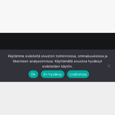
© S&J Media Oy
Käytämme evästeitä sivuston toiminnoissa, ominaisuuksissa ja
liikenteen analysoinnissa. Käyttämällä sivustoa hyväksyt
evästeiden käytön.
Ok
En hyväksy
Lisätietoja
;