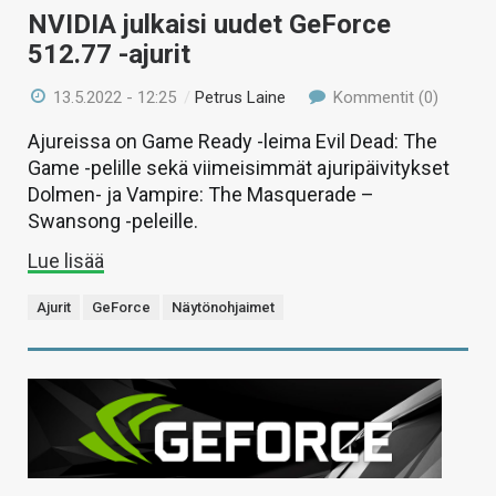
NVIDIA julkaisi uudet GeForce
512.77 -ajurit
13.5.2022 - 12:25
/
Petrus Laine
Kommentit (0)
Ajureissa on Game Ready -leima Evil Dead: The
Game -pelille sekä viimeisimmät ajuripäivitykset
Dolmen- ja Vampire: The Masquerade –
Swansong -peleille.
Lue lisää
Ajurit
GeForce
Näytönohjaimet