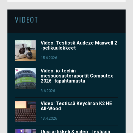
VIDEOT
Video: Testissä Audeze Maxwell 2
-pelikuulokkeet
15.6.2026
Video: io-techin
messuosastoraportit Computex
2026 -tapahtumasta
3.6.2026
Video: Testissä Keychron K2 HE
All-Wood
13.4.2026
Uusi artikkeli & video: Testissä