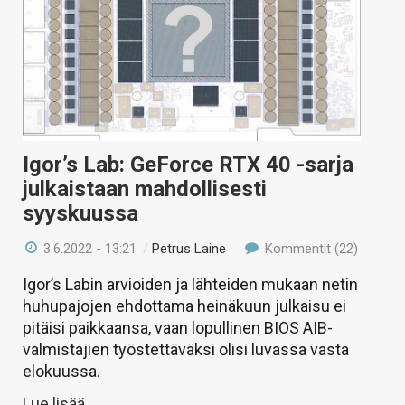
Igor’s Lab: GeForce RTX 40 -sarja
julkaistaan mahdollisesti
syyskuussa
3.6.2022 - 13:21
/
Petrus Laine
Kommentit (22)
Igor’s Labin arvioiden ja lähteiden mukaan netin
huhupajojen ehdottama heinäkuun julkaisu ei
pitäisi paikkaansa, vaan lopullinen BIOS AIB-
valmistajien työstettäväksi olisi luvassa vasta
elokuussa.
Lue lisää