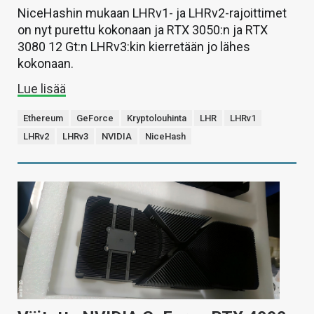
NiceHashin mukaan LHRv1- ja LHRv2-rajoittimet
on nyt purettu kokonaan ja RTX 3050:n ja RTX
3080 12 Gt:n LHRv3:kin kierretään jo lähes
kokonaan.
Lue lisää
Ethereum
GeForce
Kryptolouhinta
LHR
LHRv1
LHRv2
LHRv3
NVIDIA
NiceHash