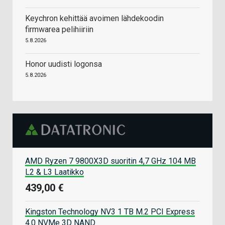
Keychron kehittää avoimen lähdekoodin
firmwarea pelihiiriin
5.8.2026
Honor uudisti logonsa
5.8.2026
AMD Ryzen 7 9800X3D suoritin 4,7 GHz 104 MB
L2 & L3 Laatikko
439,00 €
Kingston Technology NV3 1 TB M.2 PCI Express
4.0 NVMe 3D NAND