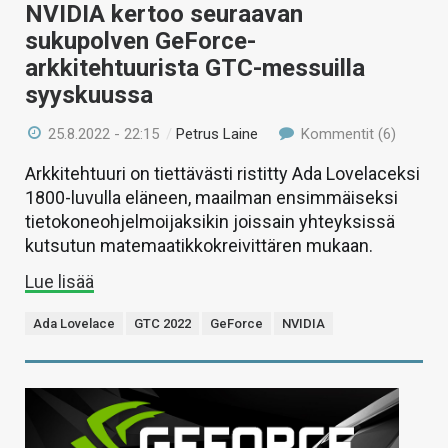
NVIDIA kertoo seuraavan
sukupolven GeForce-
arkkitehtuurista GTC-messuilla
syyskuussa
25.8.2022 - 22:15
/
Petrus Laine
Kommentit (6)
Arkkitehtuuri on tiettävästi ristitty Ada Lovelaceksi
1800-luvulla eläneen, maailman ensimmäiseksi
tietokoneohjelmoijaksikin joissain yhteyksissä
kutsutun matemaatikkokreivittären mukaan.
Lue lisää
Ada Lovelace
GTC 2022
GeForce
NVIDIA