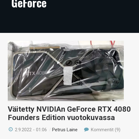
GeForce
ARTIKKELIT
VIDEOT
TECHBBS
TIETOA
HINTA.FI
KAUPPA
VAIHDA TEEMA
Väitetty NVIDIAn GeForce RTX 4080
Founders Edition vuotokuvassa
HAKU
2.9.2022 - 01:06
/
Petrus Laine
Kommentit (9)