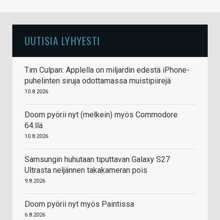
UUTISIA LYHYESTI
Tim Culpan: Applella on miljardin edestä iPhone-
puhelinten siruja odottamassa muistipiirejä
10.8.2026
Doom pyörii nyt (melkein) myös Commodore
64:llä
10.8.2026
Samsungin huhutaan tiputtavan Galaxy S27
Ultrasta neljännen takakameran pois
9.8.2026
Doom pyörii nyt myös Paintissa
6.8.2026