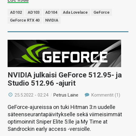
AD102
AD103
AD104
Ada Lovelace
GeForce
GeForce RTX 40
NVIDIA
NVIDIA julkaisi GeForce 512.95- ja
Studio 512.96 -ajurit
25.5.2022 - 02:24
/
Petrus Laine
Kommentit (1)
GeForce-ajureissa on tuki Hitman 3:n uudelle
säteenseurantapäivitykselle sekä viimeisimmät
optimoinnit Sniper Elite 5:lle ja My Time at
Sandrockin early access -versiolle.