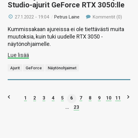
Studio-ajurit GeForce RTX 3050:lle
27.1.2022 - 19:04
/
Petrus Laine
Kommentit (0)
Kummissakaan ajureissa ei ole tiettävästi muita
muutoksia, kuin tuki uudelle RTX 3050 -
näytönohjaimelle.
Lue lisää
Ajurit
GeForce
Näytönohjaimet
1
2
3
4
5
6
7
8
9
10
11
...
23