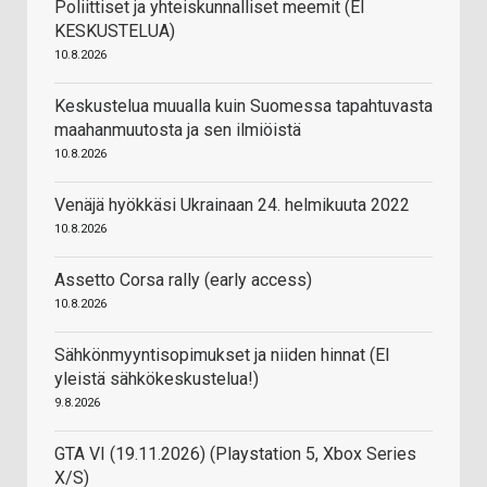
Poliittiset ja yhteiskunnalliset meemit (EI
KESKUSTELUA)
10.8.2026
Keskustelua muualla kuin Suomessa tapahtuvasta
maahanmuutosta ja sen ilmiöistä
10.8.2026
Venäjä hyökkäsi Ukrainaan 24. helmikuuta 2022
10.8.2026
Assetto Corsa rally (early access)
10.8.2026
Sähkönmyyntisopimukset ja niiden hinnat (EI
yleistä sähkökeskustelua!)
9.8.2026
GTA VI (19.11.2026) (Playstation 5, Xbox Series
X/S)