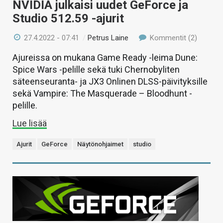
NVIDIA julkaisi uudet GeForce ja
Studio 512.59 -ajurit
27.4.2022 - 07:41
/
Petrus Laine
Kommentit (2)
Ajureissa on mukana Game Ready -leima Dune:
Spice Wars -pelille sekä tuki Chernobyliten
säteenseuranta- ja JX3 Onlinen DLSS-päivityksille
sekä Vampire: The Masquerade – Bloodhunt -
pelille.
Lue lisää
Ajurit
GeForce
Näytönohjaimet
studio