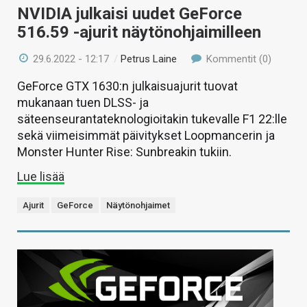
NVIDIA julkaisi uudet GeForce
516.59 -ajurit näytönohjaimilleen
29.6.2022 - 12:17
/
Petrus Laine
Kommentit (0)
GeForce GTX 1630:n julkaisuajurit tuovat
mukanaan tuen DLSS- ja
säteenseurantateknologioitakin tukevalle F1 22:lle
sekä viimeisimmät päivitykset Loopmancerin ja
Monster Hunter Rise: Sunbreakin tukiin.
Lue lisää
Ajurit
GeForce
Näytönohjaimet