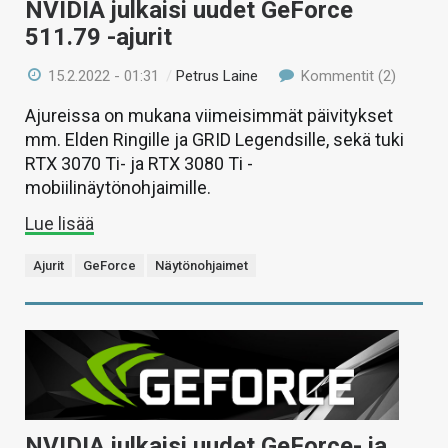
NVIDIA julkaisi uudet GeForce
511.79 -ajurit
15.2.2022 - 01:31
/
Petrus Laine
Kommentit (2)
Ajureissa on mukana viimeisimmät päivitykset
mm. Elden Ringille ja GRID Legendsille, sekä tuki
RTX 3070 Ti- ja RTX 3080 Ti -
mobiilinäytönohjaimille.
Lue lisää
Ajurit
GeForce
Näytönohjaimet
NVIDIA julkaisi uudet GeForce- ja