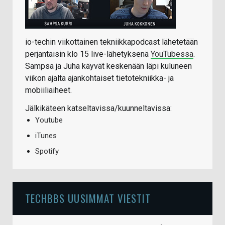
io-techin viikottainen tekniikkapodcast lähetetään
perjantaisin klo 15 live-lähetyksenä
YouTubessa
.
Sampsa ja Juha käyvät keskenään läpi kuluneen
viikon ajalta ajankohtaiset tietotekniikka- ja
mobiiliaiheet.
Jälkikäteen katseltavissa/kuunneltavissa:
Youtube
iTunes
Spotify
TECHBBS UUSIMMAT VIESTIT