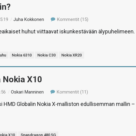
in?
15:19
/
Juha Kokkonen
Kommentit (15)
imeaikaiset huhut viittaavat iskunkestävään älypuhelimeen.
uhu
Nokia 6310
Nokia C30
Nokia XR20
ä Nokia X10
:56
/
Oskari Manninen
Kommentit (11)
si HMD Globalin Nokia X-malliston edullisemman mallin –
okia X10
Snapdragon 480 5G