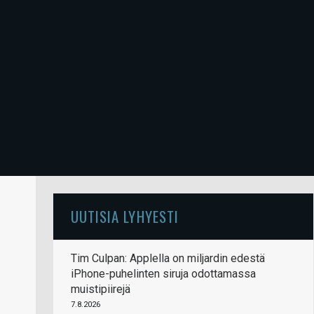
UUTISIA LYHYESTI
Tim Culpan: Applella on miljardin edestä
iPhone-puhelinten siruja odottamassa
muistipiirejä
7.8.2026