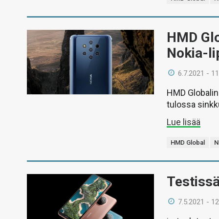
HMD Glob
Nokia-l
6.7.2021 - 11
HMD Globalin
tulossa sinkk
Lue lisää
HMD Global
N
Testiss
7.5.2021 - 12