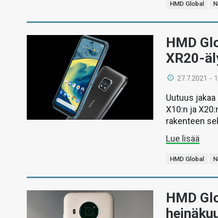
HMD Global
N
HMD Glob
XR20-äl
27.7.2021 - 
Uutuus jakaa
X10:n ja X20:
rakenteen sek
Lue lisää
HMD Global
N
HMD Glob
heinäkuu