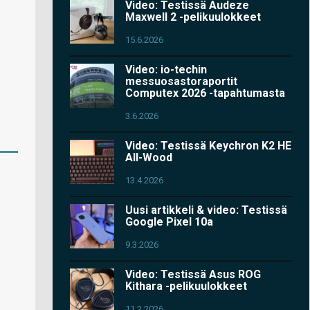
Video: Testissä Audeze
Maxwell 2 -pelikuulokkeet
15.6.2026
Video: io-techin
messuosastoraportit
Computex 2026 -tapahtumasta
3.6.2026
Video: Testissä Keychron K2 HE
All-Wood
13.4.2026
Uusi artikkeli & video: Testissä
Google Pixel 10a
9.3.2026
Video: Testissä Asus ROG
Kithara -pelikuulokkeet
11.2.2026