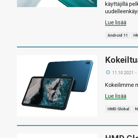
käyttäjillä pe
uudelleenkäy
Lue lisää
Android 11
HM
Kokeiltu
11.10.2021 -
Kokeilimme m
Lue lisää
HMD Global
N