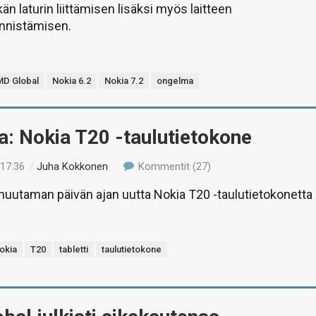
lkän laturin liittämisen lisäksi myös laitteen
nnistämisen.
D Global
Nokia 6.2
Nokia 7.2
ongelma
a: Nokia T20 -taulutietokone
 17:36
/
Juha Kokkonen
Kommentit (27)
uutaman päivän ajan uutta Nokia T20 -taulutietokonetta
okia
T20
tabletti
taulutietokone