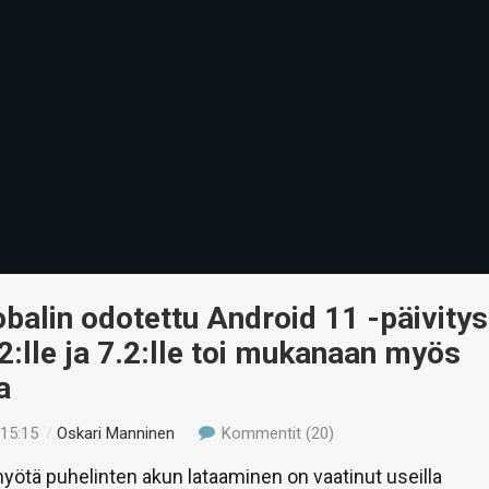
alin odotettu Android 11 -päivitys
2:lle ja 7.2:lle toi mukanaan myös
a
 15:15
/
Oskari Manninen
Kommentit (20)
yötä puhelinten akun lataaminen on vaatinut useilla