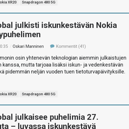
okia XR20
Snapdragon 480 5G
al julkisti iskunkestävän Nokia
ypuhelimen
10:35
/
Oskari Manninen
Kommentit (41)
 monin osin yhtenevän teknologian aiemmin julkaistujen
n kanssa, mutta tarjoaa lisäksi iskun- ja vedenkestävän
ä pidemmän neljän vuoden tuen tietoturvapäivityksille.
okia XR20
Snapdragon 480 5G
al julkaisee puhelimia 27.
ta – luvassa iskunkestävä