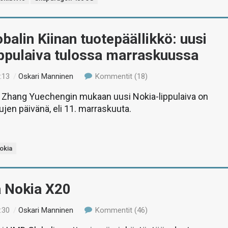
alin Kiinan tuotepäällikkö: uusi
ippulaiva tulossa marraskuussa
:13
/
Oskari Manninen
Kommentit (18)
 Zhang Yuechengin mukaan uusi Nokia-lippulaiva on
ujen päivänä, eli 11. marraskuuta.
okia
ä Nokia X20
:30
/
Oskari Manninen
Kommentit (46)