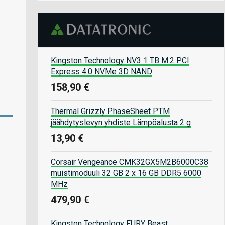
Kingston Technology NV3 1 TB M.2 PCI
Express 4.0 NVMe 3D NAND
158,90 €
Thermal Grizzly PhaseSheet PTM
jäähdytyslevyn yhdiste Lämpöalusta 2 g
13,90 €
Corsair Vengeance CMK32GX5M2B6000C38
muistimoduuli 32 GB 2 x 16 GB DDR5 6000
MHz
479,90 €
Kingston Technology FURY Beast