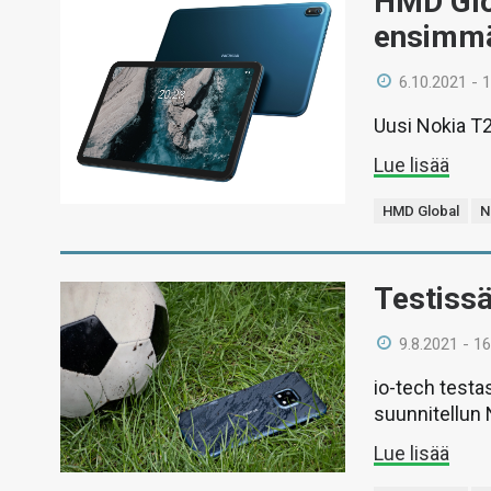
HMD Glob
ensimmä
6.10.2021 - 
Uusi Nokia T2
Lue lisää
HMD Global
N
Testiss
9.8.2021 - 16
io-tech testa
suunnitellun 
Lue lisää