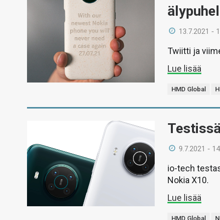
älypuhel
13.7.2021 - 
Twiitti ja vi
Lue lisää
HMD Global
H
Testiss
9.7.2021 - 14
io-tech testa
Nokia X10.
Lue lisää
HMD Global
N