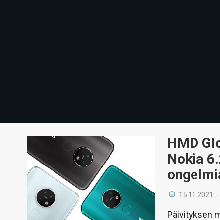
HMD Glob
Nokia 6.
ongelmi
15.11.2021 -
Päivityksen m