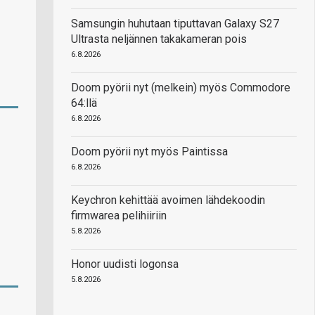
Samsungin huhutaan tiputtavan Galaxy S27
Ultrasta neljännen takakameran pois
6.8.2026
Doom pyörii nyt (melkein) myös Commodore
64:llä
6.8.2026
Doom pyörii nyt myös Paintissa
6.8.2026
Keychron kehittää avoimen lähdekoodin
firmwarea pelihiiriin
5.8.2026
Honor uudisti logonsa
5.8.2026