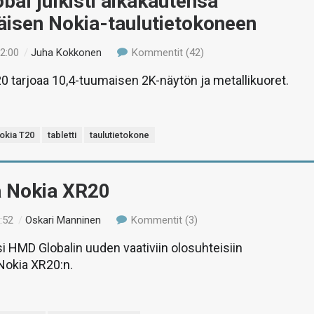
al julkisti aikakautensa
isen Nokia-taulutietokoneen
12:00
/
Juha Kokkonen
Kommentit (42)
0 tarjoaa 10,4-tuumaisen 2K-näytön ja metallikuoret.
okia T20
tabletti
taulutietokone
ä Nokia XR20
:52
/
Oskari Manninen
Kommentit (3)
si HMD Globalin uuden vaativiin olosuhteisiin
Nokia XR20:n.