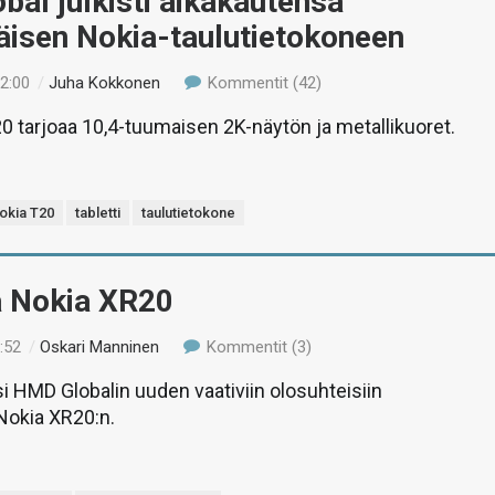
al julkisti aikakautensa
isen Nokia-taulutietokoneen
12:00
/
Juha Kokkonen
Kommentit (42)
0 tarjoaa 10,4-tuumaisen 2K-näytön ja metallikuoret.
okia T20
tabletti
taulutietokone
ä Nokia XR20
:52
/
Oskari Manninen
Kommentit (3)
si HMD Globalin uuden vaativiin olosuhteisiin
Nokia XR20:n.