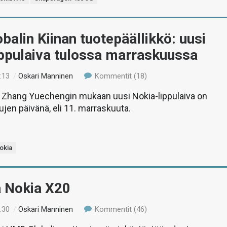
alin Kiinan tuotepäällikkö: uusi
ippulaiva tulossa marraskuussa
:13
/
Oskari Manninen
Kommentit (18)
 Zhang Yuechengin mukaan uusi Nokia-lippulaiva on
ujen päivänä, eli 11. marraskuuta.
okia
ä Nokia X20
:30
/
Oskari Manninen
Kommentit (46)