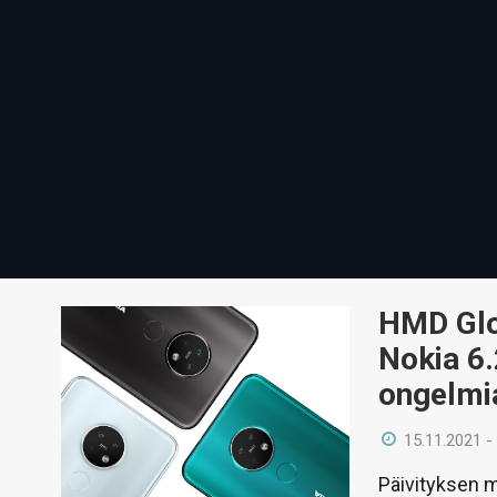
HMD Glob
Nokia 6.
ongelmi
15.11.2021 -
Päivityksen m