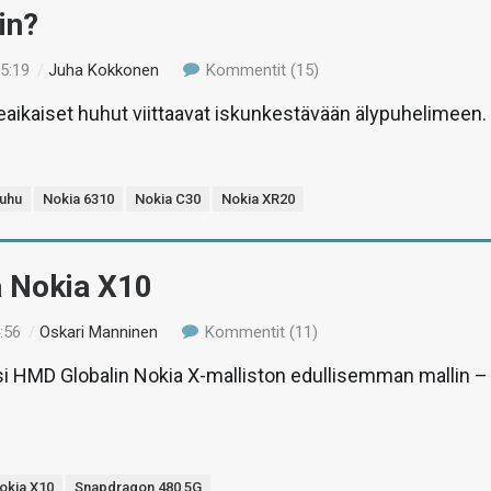
in?
15:19
/
Juha Kokkonen
Kommentit (15)
imeaikaiset huhut viittaavat iskunkestävään älypuhelimeen.
uhu
Nokia 6310
Nokia C30
Nokia XR20
ä Nokia X10
:56
/
Oskari Manninen
Kommentit (11)
si HMD Globalin Nokia X-malliston edullisemman mallin –
okia X10
Snapdragon 480 5G