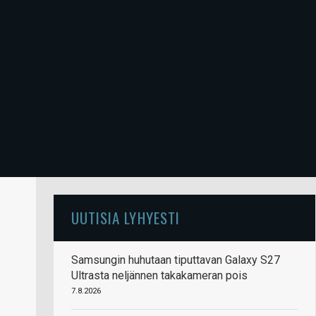
UUTISIA LYHYESTI
Samsungin huhutaan tiputtavan Galaxy S27
Ultrasta neljännen takakameran pois
7.8.2026