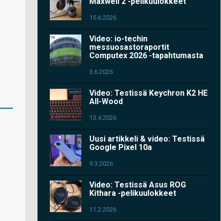
Maxwell 2 -pelikuulokkeet
15.6.2026
Video: io-techin
messuosastoraportit
Computex 2026 -tapahtumasta
3.6.2026
Video: Testissä Keychron K2 HE
All-Wood
13.4.2026
Uusi artikkeli & video: Testissä
Google Pixel 10a
9.3.2026
Video: Testissä Asus ROG
Kithara -pelikuulokkeet
11.2.2026