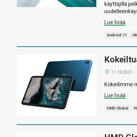
käyttäjillä pe
uudelleenkäy
Lue lisää
Android 11
HM
Kokeiltu
11.10.2021 -
Kokeilimme m
Lue lisää
HMD Global
N