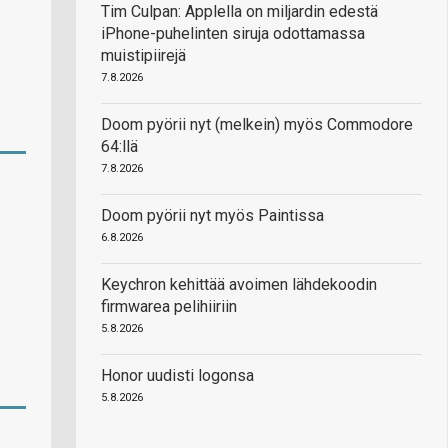
Tim Culpan: Applella on miljardin edestä
iPhone-puhelinten siruja odottamassa
muistipiirejä
7.8.2026
Doom pyörii nyt (melkein) myös Commodore
64:llä
7.8.2026
Doom pyörii nyt myös Paintissa
6.8.2026
Keychron kehittää avoimen lähdekoodin
firmwarea pelihiiriin
5.8.2026
Honor uudisti logonsa
5.8.2026