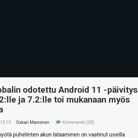
alin odotettu Android 11 -päivitys
2:lle ja 7.2:lle toi mukanaan myös
a
 15:15
/
Oskari Manninen
Kommentit (20)
yötä puhelinten akun lataaminen on vaatinut useilla