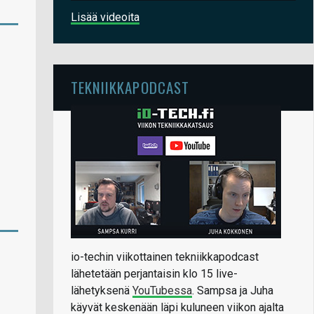
Lisää videoita
TEKNIIKKAPODCAST
io-techin viikottainen tekniikkapodcast
lähetetään perjantaisin klo 15 live-
lähetyksenä
YouTubessa
. Sampsa ja Juha
käyvät keskenään läpi kuluneen viikon ajalta