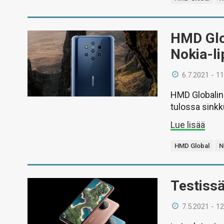
HMD Glob
Nokia-l
6.7.2021 - 11
HMD Globalin
tulossa sinkk
Lue lisää
HMD Global
N
Testiss
7.5.2021 - 12