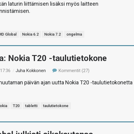
lkän laturin liittämisen lisäksi myös laitteen
nnistämisen.
D Global
Nokia 6.2
Nokia 7.2
ongelma
a: Nokia T20 -taulutietokone
 17:36
/
Juha Kokkonen
Kommentit (27)
uutaman päivän ajan uutta Nokia T20 -taulutietokonetta
okia
T20
tabletti
taulutietokone