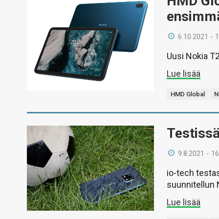
HMD Glob
ensimmä
6.10.2021 - 
Uusi Nokia T2
Lue lisää
HMD Global
N
Testiss
9.8.2021 - 16
io-tech testa
suunnitellun 
Lue lisää