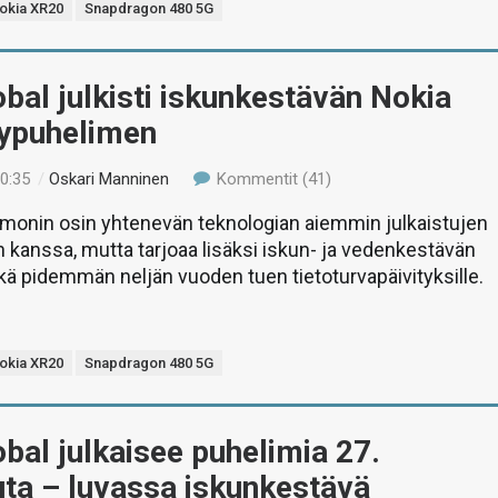
okia XR20
Snapdragon 480 5G
al julkisti iskunkestävän Nokia
ypuhelimen
10:35
/
Oskari Manninen
Kommentit (41)
 monin osin yhtenevän teknologian aiemmin julkaistujen
n kanssa, mutta tarjoaa lisäksi iskun- ja vedenkestävän
ä pidemmän neljän vuoden tuen tietoturvapäivityksille.
okia XR20
Snapdragon 480 5G
al julkaisee puhelimia 27.
ta – luvassa iskunkestävä