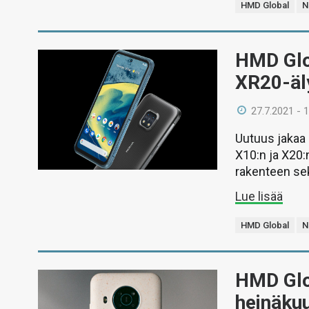
HMD Global
N
HMD Glob
XR20-äl
27.7.2021 - 
Uutuus jakaa
X10:n ja X20:
rakenteen sek
Lue lisää
HMD Global
N
HMD Glob
heinäkuu