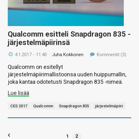
Qualcomm esitteli Snapdragon 835 -
järjestelmäpiirinsä
4.1.2017 - 11:40
/
Juha Kokkonen
Kommentit (3)
Qualcomm on esitellyt
järjestelmäpiirimallistoonsa uuden huippumallin,
joka kantaa odotetusti Snapdragon 835 -nimeä.
Lue lisää
CES 2017
Qualcomm
Snapdragon 835
järjestelmäpiiri
1
2