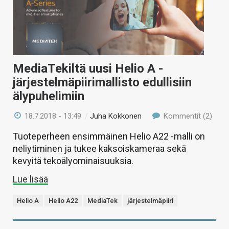
MediaTekiltä uusi Helio A -
järjestelmäpiirimallisto edullisiin
älypuhelimiin
18.7.2018 - 13:49
/
Juha Kokkonen
Kommentit (2)
Tuoteperheen ensimmäinen Helio A22 -malli on
neliytiminen ja tukee kaksoiskameraa sekä
kevyitä tekoälyominaisuuksia.
Lue lisää
Helio A
Helio A22
MediaTek
järjestelmäpiiri