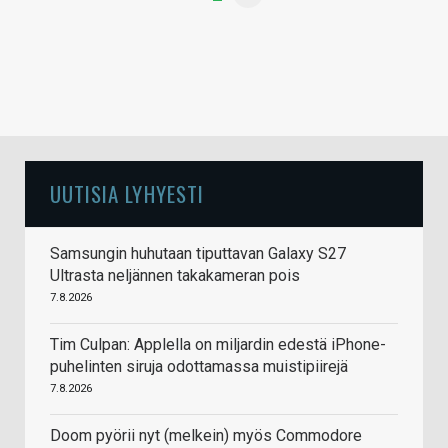
UUTISIA LYHYESTI
Samsungin huhutaan tiputtavan Galaxy S27
Ultrasta neljännen takakameran pois
7.8.2026
Tim Culpan: Applella on miljardin edestä iPhone-
puhelinten siruja odottamassa muistipiirejä
7.8.2026
Doom pyörii nyt (melkein) myös Commodore