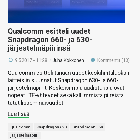
Qualcomm esitteli uudet
Snapdragon 660- ja 630-
järjestelmäpiirinsä
9.5.2017 - 11:28
/
Juha Kokkonen
Kommentit (13)
Qualcomm esitteli tänään uudet keskihintaluokan
laitteisiin suunnatut Snapdragon 630- ja 660-
järjestelmäpiirit. Keskeisimpiä uudistuksia ovat
nopeat LTE-yhteydet sekä kalliimmista piireistä
tutut lisäominaisuudet.
Lue lisää
Qualcomm
Snapdragon 630
Snapdragon 660
järjestelmäpiiri