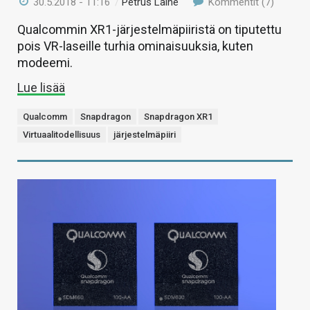
30.5.2018 - 11:16
/
Petrus Laine
Kommentit (7)
Qualcommin XR1-järjestelmäpiiristä on tiputettu
pois VR-laseille turhia ominaisuuksia, kuten
modeemi.
Lue lisää
Qualcomm
Snapdragon
Snapdragon XR1
Virtuaalitodellisuus
järjestelmäpiiri