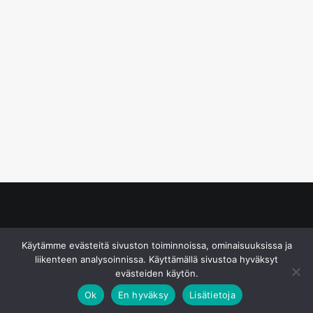
© S&J Media Oy
Käytämme evästeitä sivuston toiminnoissa, ominaisuuksissa ja
liikenteen analysoinnissa. Käyttämällä sivustoa hyväksyt
evästeiden käytön.
Ok
En hyväksy
Lisätietoja