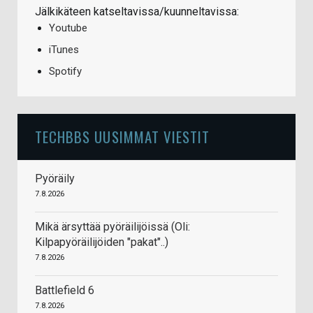
Jälkikäteen katseltavissa/kuunneltavissa:
Youtube
iTunes
Spotify
TECHBBS UUSIMMAT VIESTIT
Pyöräily
7.8.2026
Mikä ärsyttää pyöräilijöissä (Oli:
Kilpapyöräilijöiden "pakat"..)
7.8.2026
Battlefield 6
7.8.2026