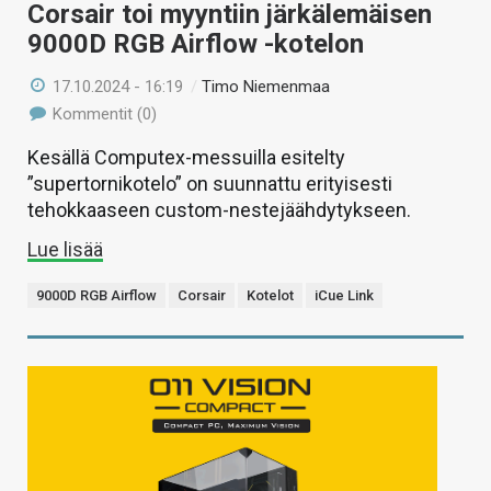
Corsair toi myyntiin järkälemäisen
9000D RGB Airflow -kotelon
17.10.2024 - 16:19
/
Timo Niemenmaa
Kommentit (0)
Kesällä Computex-messuilla esitelty
”supertornikotelo” on suunnattu erityisesti
tehokkaaseen custom-nestejäähdytykseen.
Lue lisää
9000D RGB Airflow
Corsair
Kotelot
iCue Link