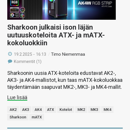
Sharkoon julkaisi ison läjän
uutuuskoteloita ATX- ja mATX-
kokoluokkiin
19.2.2025 - 16:13
/
Timo Niemenmaa
Kommentit (1)
Sharkoonin uusia ATX-koteloita edustavat AK2-,
AK3- ja AK4-mallistot, kun taas mATX-kokoluokkaa
täydentämään saapuvat MK2-, MK3- ja MK4-mallit.
Lue lisää
AK2
AK3
AK4
ATX
Kotelot
MK2
MK3
MK4
Sharkoon
mATX