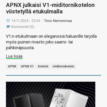
APNX julkaisi V1-miditornikotelon
viistetyllä etukulmalla
14.11.2024 - 23:04
/
Timo Niemenmaa
Kommentit (0)
V1:n etukulmaan on eleganssia haluaville tarjolla
myös puinen rivasto joko saarni- tai
pähkinäpuusta.
Lue lisää
APNX
APNX V1
Kotelot
miditornikotelo