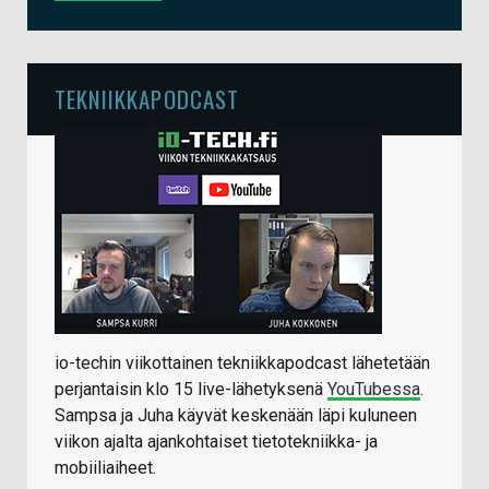
TEKNIIKKAPODCAST
io-techin viikottainen tekniikkapodcast lähetetään
perjantaisin klo 15 live-lähetyksenä
YouTubessa
.
Sampsa ja Juha käyvät keskenään läpi kuluneen
viikon ajalta ajankohtaiset tietotekniikka- ja
mobiiliaiheet.