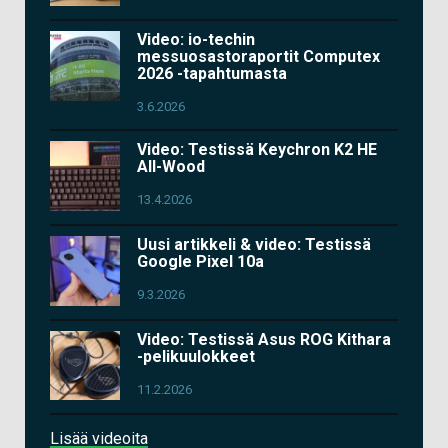
Video: io-techin
messuosastoraportit Computex
2026 -tapahtumasta
3.6.2026
Video: Testissä Keychron K2 HE
All-Wood
13.4.2026
Uusi artikkeli & video: Testissä
Google Pixel 10a
9.3.2026
Video: Testissä Asus ROG Kithara
-pelikuulokkeet
11.2.2026
Lisää videoita