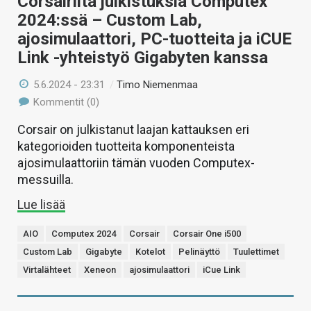
Corsairilta julkistuksia Computex
2024:ssä – Custom Lab,
ajosimulaattori, PC-tuotteita ja iCUE
Link -yhteistyö Gigabyten kanssa
5.6.2024 - 23:31
/
Timo Niemenmaa
Kommentit (0)
Corsair on julkistanut laajan kattauksen eri
kategorioiden tuotteita komponenteista
ajosimulaattoriin tämän vuoden Computex-
messuilla.
Lue lisää
AIO
Computex 2024
Corsair
Corsair One i500
Custom Lab
Gigabyte
Kotelot
Pelinäyttö
Tuulettimet
Virtalähteet
Xeneon
ajosimulaattori
iCue Link