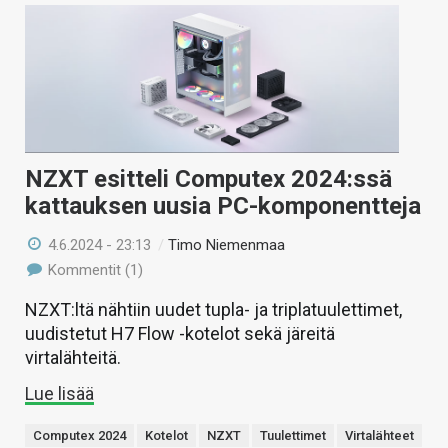
NZXT esitteli Computex 2024:ssä
kattauksen uusia PC-komponentteja
4.6.2024 - 23:13
/
Timo Niemenmaa
Kommentit (1)
NZXT:ltä nähtiin uudet tupla- ja triplatuulettimet,
uudistetut H7 Flow -kotelot sekä järeitä
virtalähteitä.
Lue lisää
Computex 2024
Kotelot
NZXT
Tuulettimet
Virtalähteet