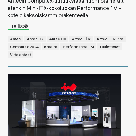
Antecin Computex-uutuuksissa huomiota herätti
etenkin Mini-ITX-kokoluokan Performance 1M -
kotelo kaksoiskammiorakenteella.
Lue lisää
Antec
Antec C7
Antec C8
Antec Flux
Antec Flux Pro
Computex 2024
Kotelot
Performance 1M
Tuulettimet
Virtalähteet