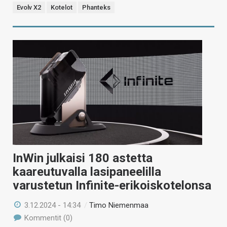
Evolv X2
Kotelot
Phanteks
InWin julkaisi 180 astetta
kaareutuvalla lasipaneelilla
varustetun Infinite-erikoiskotelonsa
3.12.2024 - 14:34
/
Timo Niemenmaa
Kommentit (0)