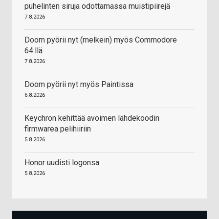
puhelinten siruja odottamassa muistipiirejä
7.8.2026
Doom pyörii nyt (melkein) myös Commodore
64:llä
7.8.2026
Doom pyörii nyt myös Paintissa
6.8.2026
Keychron kehittää avoimen lähdekoodin
firmwarea pelihiiriin
5.8.2026
Honor uudisti logonsa
5.8.2026