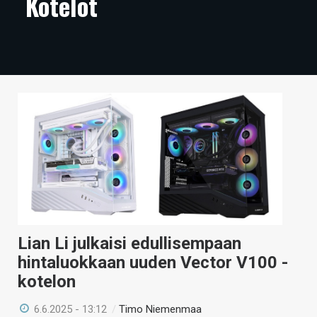
Kotelot
ARTIKKELIT
VIDEOT
TECHBBS
TIETOA
HINTA.FI
KAUPPA
VAIHDA TEEMA
Lian Li julkaisi edullisempaan
hintaluokkaan uuden Vector V100 -
HAKU
kotelon
6.6.2025 - 13:12
/
Timo Niemenmaa