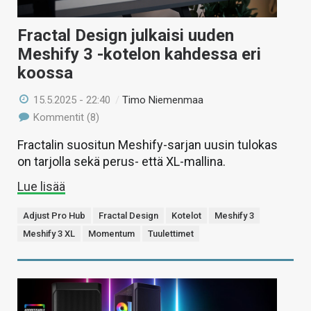
Fractal Design julkaisi uuden
Meshify 3 -kotelon kahdessa eri
koossa
15.5.2025 - 22:40
/
Timo Niemenmaa
Kommentit (8)
Fractalin suositun Meshify-sarjan uusin tulokas
on tarjolla sekä perus- että XL-mallina.
Lue lisää
Adjust Pro Hub
Fractal Design
Kotelot
Meshify 3
Meshify 3 XL
Momentum
Tuulettimet