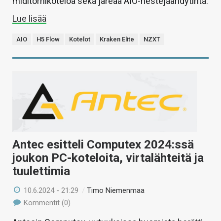
miditornikoteloa sekä järeää AIO-nestejäähdytintä.
Lue lisää
AIO
H5 Flow
Kotelot
Kraken Elite
NZXT
Antec esitteli Computex 2024:ssä
joukon PC-koteloita, virtalähteitä ja
tuulettimia
10.6.2024 - 21:29
/
Timo Niemenmaa
Kommentit (0)