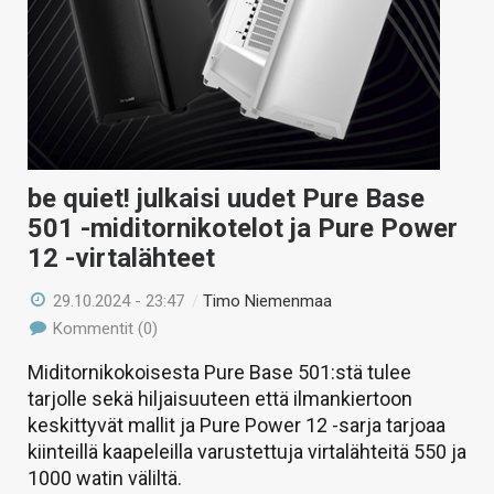
be quiet! julkaisi uudet Pure Base
501 -miditornikotelot ja Pure Power
12 -virtalähteet
29.10.2024 - 23:47
/
Timo Niemenmaa
Kommentit (0)
Miditornikokoisesta Pure Base 501:stä tulee
tarjolle sekä hiljaisuuteen että ilmankiertoon
keskittyvät mallit ja Pure Power 12 -sarja tarjoaa
kiinteillä kaapeleilla varustettuja virtalähteitä 550 ja
1000 watin väliltä.