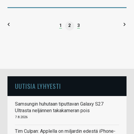
1
2
3
UUTISIA LYHYESTI
Samsungin huhutaan tiputtavan Galaxy S27
Ultrasta neljännen takakameran pois
7.8.2026
Tim Culpan: Applella on miljardin edestä iPhone-