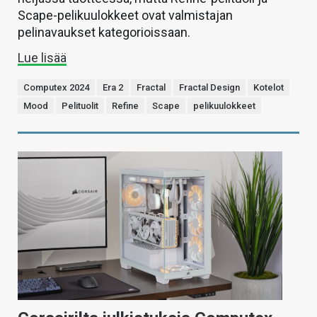
Scape-pelikuulokkeet ovat valmistajan
pelinavaukset kategorioissaan.
Lue lisää
Computex 2024
Era 2
Fractal
Fractal Design
Kotelot
Mood
Pelituolit
Refine
Scape
pelikuulokkeet