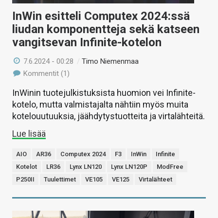
InWin esitteli Computex 2024:ssä
liudan komponentteja sekä katseen
vangitsevan Infinite-kotelon
7.6.2024 - 00:28
/
Timo Niemenmaa
Kommentit (1)
InWinin tuotejulkistuksista huomion vei Infinite-
kotelo, mutta valmistajalta nähtiin myös muita
kotelouutuuksia, jäähdytystuotteita ja virtalähteitä.
Lue lisää
AIO
AR36
Computex 2024
F3
InWin
Infinite
Kotelot
LR36
Lynx LN120
Lynx LN120P
ModFree
P250II
Tuulettimet
VE105
VE125
Virtalähteet