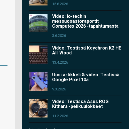
15.6.2026
Video: io-techin
messuosastoraportit
Computex 2026 -tapahtumasta
3.6.2026
Video: Testissä Keychron K2 HE
All-Wood
13.4.2026
Uusi artikkeli & video: Testissä
Google Pixel 10a
9.3.2026
Video: Testissä Asus ROG
Kithara -pelikuulokkeet
11.2.2026