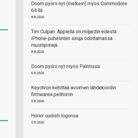
Doom pyörii nyt (melkein) myös Commodore
64:llä
8.8.2026
Tim Culpan: Applella on miljardin edestä
iPhone-puhelinten siruja odottamassa
muistipiirejä
8.8.2026
Doom pyörii nyt myös Paintissa
6.8.2026
Keychron kehittää avoimen lähdekoodin
firmwarea pelihiiriin
5.8.2026
Honor uudisti logonsa
5.8.2026