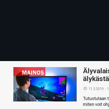
Älyvalai
älykäst
11.3.2019 - 
Tutustutaan t
miten voit oh