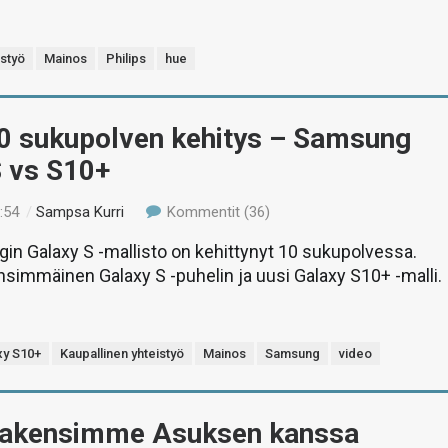
istyö
Mainos
Philips
hue
10 sukupolven kehitys – Samsung
S vs S10+
:54
/
Sampsa Kurri
Kommentit (36)
n Galaxy S -mallisto on kehittynyt 10 sukupolvessa.
nsimmäinen Galaxy S -puhelin ja uusi Galaxy S10+ -malli.
xy S10+
Kaupallinen yhteistyö
Mainos
Samsung
video
Rakensimme Asuksen kanssa