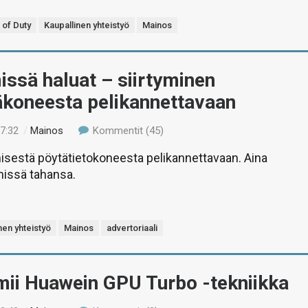
l of Duty
Kaupallinen yhteistyö
Mainos
issä haluat – siirtyminen
äkoneesta pelikannettavaan
17:32
/
Mainos
Kommentit (45)
misestä pöytätietokoneesta pelikannettavaan. Aina
missä tahansa.
nen yhteistyö
Mainos
advertoriaali
mii Huawein GPU Turbo -tekniikka