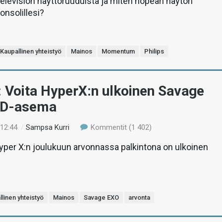
television näyttöruuduista ja miten nopean näytön
konsolillesi?
Kaupallinen yhteistyö
Mainos
Momentum
Philips
 Voita HyperX:n ulkoinen Savage
SD-asema
 12:44
/
Sampsa Kurri
Kommentit (1 402)
Hyper X:n joulukuun arvonnassa palkintona on ulkoinen
linen yhteistyö
Mainos
Savage EXO
arvonta