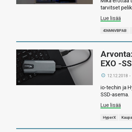
Mikä erottaa 
tarvitset peli
Lue lisää
436M6VBPAB
Arvonta:
EXO -S
12.12.2018 -
io-techin ja 
SSD-asema.
Lue lisää
HyperX
Kaupal