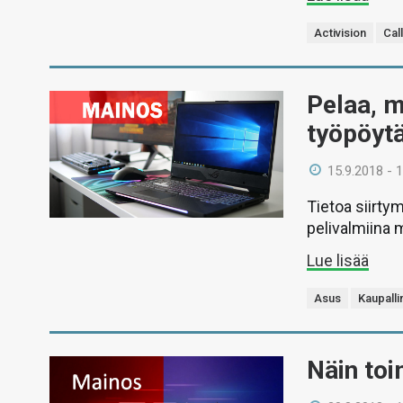
Activision
Cal
Pelaa, m
työpöyt
15.9.2018 - 
Tietoa siirty
pelivalmiina 
Lue lisää
Asus
Kaupalli
Näin toi