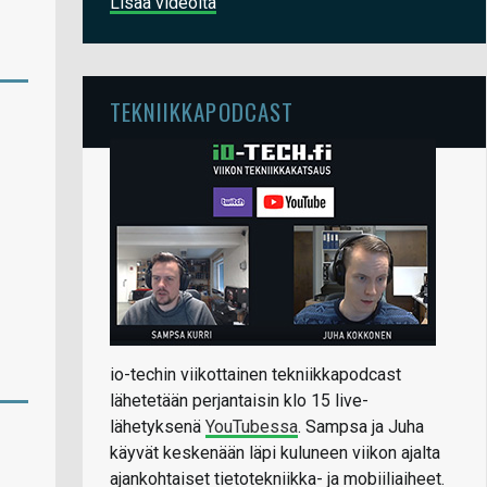
Lisää videoita
TEKNIIKKAPODCAST
io-techin viikottainen tekniikkapodcast
lähetetään perjantaisin klo 15 live-
lähetyksenä
YouTubessa
. Sampsa ja Juha
käyvät keskenään läpi kuluneen viikon ajalta
ajankohtaiset tietotekniikka- ja mobiiliaiheet.