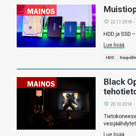
Muistiop
22.11.2018 -
HDD ja SSD –
Lue lisää
HDD
Kaupalli
Black Op
tehotie
20.10.2018 -
Tietokoneesee
vesijäähdytett
Lue lisää