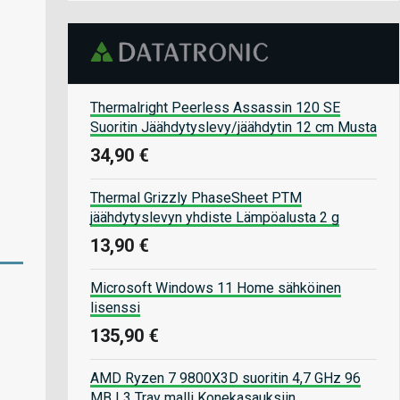
Thermalright Peerless Assassin 120 SE
Suoritin Jäähdytyslevy/jäähdytin 12 cm Musta
34,90 €
Thermal Grizzly PhaseSheet PTM
jäähdytyslevyn yhdiste Lämpöalusta 2 g
13,90 €
Microsoft Windows 11 Home sähköinen
lisenssi
135,90 €
AMD Ryzen 7 9800X3D suoritin 4,7 GHz 96
MB L3 Tray malli Konekasauksiin