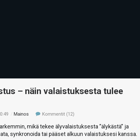
stus – näin valaistuksesta tulee
ä
10:49
/
Mainos
Kommentit (12)
arkemmin, mikä tekee älyvalaistuksesta ”älykästä” ja
jata, synkronoida tai pääset alkuun valaistuksesi kanssa.