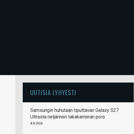
UUTISIA LYHYESTI
Samsungin huhutaan tiputtavan Galaxy S27
Ultrasta neljännen takakameran pois
8.8.2026