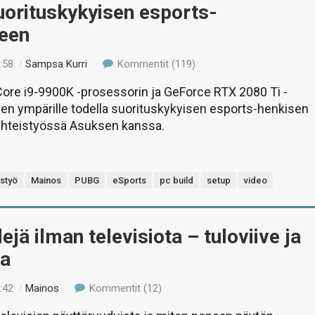
uorituskykyisen esports-
neen
:58
/
Sampsa Kurri
Kommentit (119)
re i9-9900K -prosessorin ja GeForce RTX 2080 Ti -
en ympärille todella suorituskykyisen esports-henkisen
yhteistyössä Asuksen kanssa.
istyö
Mainos
PUBG
eSports
pc build
setup
video
ejä ilman televisiota – tuloviive ja
ka
:42
/
Mainos
Kommentit (12)