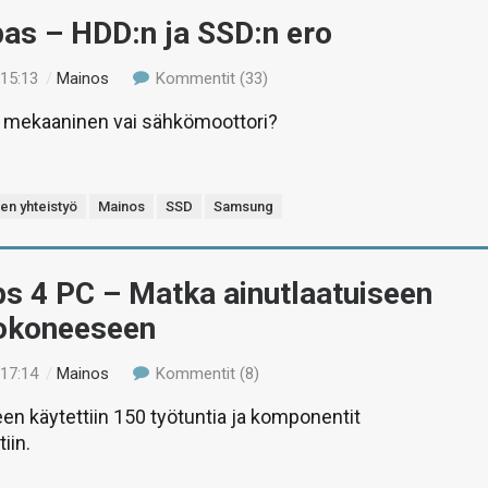
as – HDD:n ja SSD:n ero
 15:13
/
Mainos
Kommentit (33)
 mekaaninen vai sähkömoottori?
nen yhteistyö
Mainos
SSD
Samsung
s 4 PC – Matka ainutlaatuiseen
tokoneeseen
 17:14
/
Mainos
Kommentit (8)
n käytettiin 150 työtuntia ja komponentit
iin.