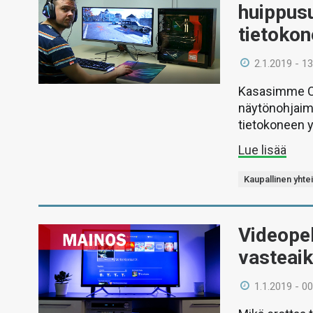
huippus
tietoko
2.1.2019 - 13
Kasasimme Co
näytönohjaim
tietokoneen 
Lue lisää
Kaupallinen yhte
Videopel
vasteai
1.1.2019 - 00