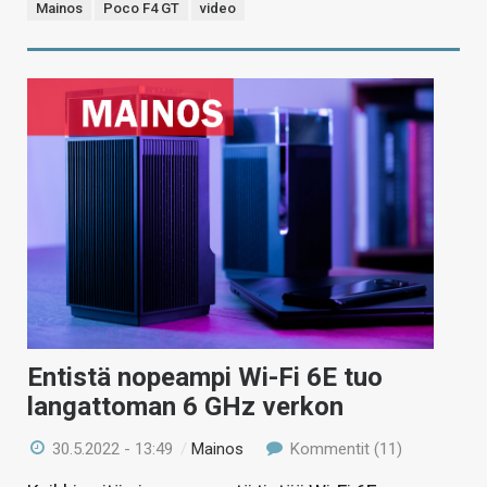
Mainos
Poco F4 GT
video
Entistä nopeampi Wi-Fi 6E tuo
langattoman 6 GHz verkon
30.5.2022 - 13:49
/
Mainos
Kommentit (11)