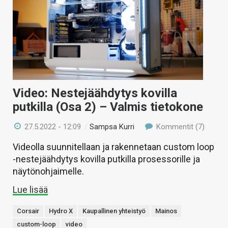
Video: Nestejäähdytys kovilla
putkilla (Osa 2) – Valmis tietokone
27.5.2022 - 12:09
/
Sampsa Kurri
Kommentit (7)
Videolla suunnitellaan ja rakennetaan custom loop
-nestejäähdytys kovilla putkilla prosessorille ja
näytönohjaimelle.
Lue lisää
Corsair
Hydro X
Kaupallinen yhteistyö
Mainos
custom-loop
video