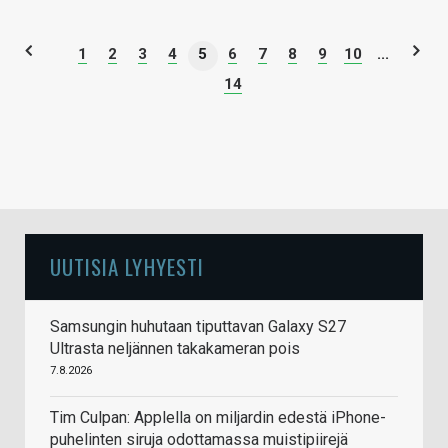
1
2
3
4
5
6
7
8
9
10
...
14
UUTISIA LYHYESTI
Samsungin huhutaan tiputtavan Galaxy S27
Ultrasta neljännen takakameran pois
7.8.2026
Tim Culpan: Applella on miljardin edestä iPhone-
puhelinten siruja odottamassa muistipiirejä