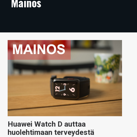
Mainos
ARTIKKELIT
VIDEOT
TECHBBS
TIETOA
HINTA.FI
KAUPPA
VAIHDA TEEMA
HAKU
Huawei Watch D auttaa
huolehtimaan terveydestä