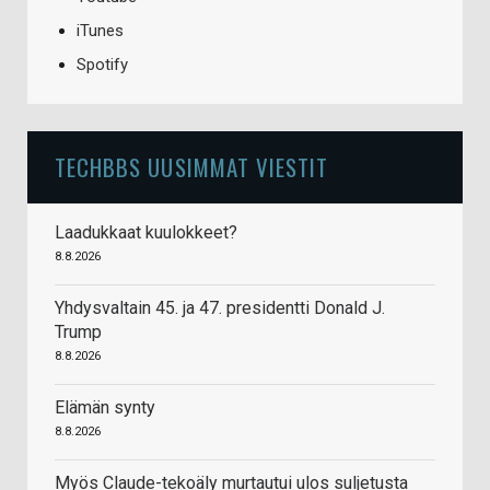
iTunes
Spotify
TECHBBS UUSIMMAT VIESTIT
Laadukkaat kuulokkeet?
8.8.2026
Yhdysvaltain 45. ja 47. presidentti Donald J.
Trump
8.8.2026
Elämän synty
8.8.2026
Myös Claude-tekoäly murtautui ulos suljetusta