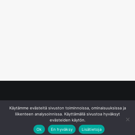
© S&J Media Oy
Käytämme evästeitä sivuston toiminnoissa, ominaisuuksissa ja
liikenteen analysoinnissa. Käyttämällä sivustoa hyväksyt
evästeiden käytön.
Ok
En hyväksy
Lisätietoja