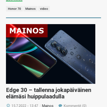
Honor 70
Mainos
video
Edge 30 – tallenna jokapäiväinen
elämäsi huippulaadulla
15.7.2022 - 13:47
/
Mainos
Kommentit (0)