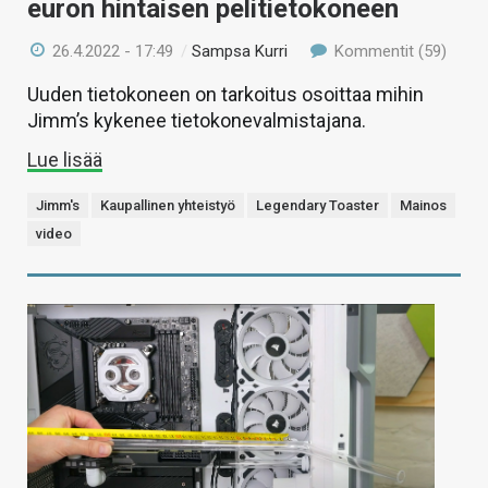
euron hintaisen pelitietokoneen
26.4.2022 - 17:49
/
Sampsa Kurri
Kommentit (59)
Uuden tietokoneen on tarkoitus osoittaa mihin
Jimm’s kykenee tietokonevalmistajana.
Lue lisää
Jimm's
Kaupallinen yhteistyö
Legendary Toaster
Mainos
video