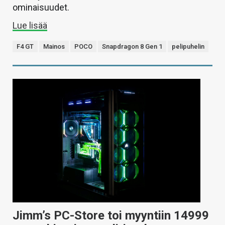
ominaisuudet.
Lue lisää
F4 GT
Mainos
POCO
Snapdragon 8 Gen 1
pelipuhelin
Jimm’s PC-Store toi myyntiin 14999