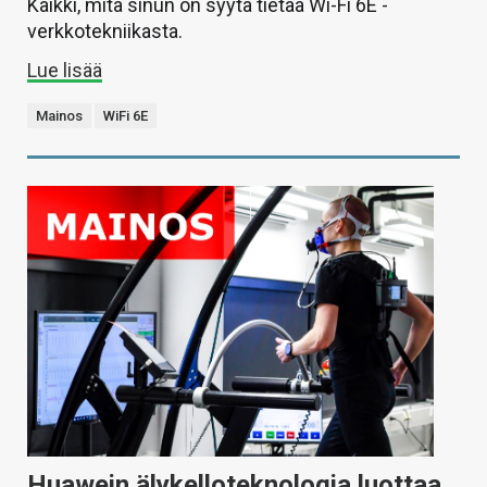
Kaikki, mitä sinun on syytä tietää Wi-Fi 6E -
verkkotekniikasta.
Lue lisää
Mainos
WiFi 6E
Huawein älykelloteknologia luottaa