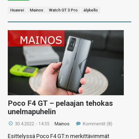
Huawei
Mainos
Watch GT 3 Pro
älykello
Poco F4 GT – pelaajan tehokas
unelmapuhelin
30.4.2022 - 14:35
/
Mainos
Kommentit (8)
Esittelyssä Poco F4 GT:n merkittävimmät