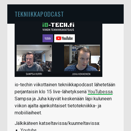
TEKNIIKKAPODCAST
io-techin viikottainen tekniikkapodcast lähetetään
perjantaisin klo 15 live-lähetyksenä
YouTubessa
.
Sampsa ja Juha käyvät keskenään läpi kuluneen
viikon ajalta ajankohtaiset tietotekniikka- ja
mobiiliaiheet.
Jälkikäteen katseltavissa/kuunneltavissa:
Youtube