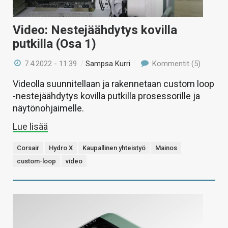
Video: Nestejäähdytys kovilla
putkilla (Osa 1)
7.4.2022 - 11:39
/
Sampsa Kurri
Kommentit (5)
Videolla suunnitellaan ja rakennetaan custom loop
-nestejäähdytys kovilla putkilla prosessorille ja
näytönohjaimelle.
Lue lisää
Corsair
Hydro X
Kaupallinen yhteistyö
Mainos
custom-loop
video