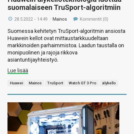
suomalaiseen TruSport-algoritmiin
28.5.2022 - 14:49
/
Mainos
Kommentit (0)
Suomessa kehitetyn TruSport-algoritmin ansiosta
Huawein kellot ovat mittaustarkkuudeltaan
markkinoiden parhaimmistoa. Laadun taustalla on
monipuolinen ja rajoja rikkova
asiantuntijayhteistyö.
Lue lisää
Huawei
Mainos
TruSport
Watch GT 3 Pro
älykello