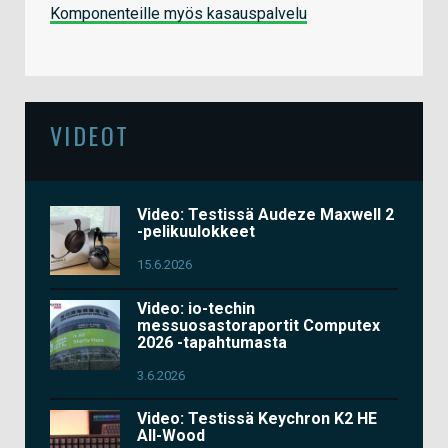
Komponenteille myös kasauspalvelu
VIDEOT
Video: Testissä Audeze Maxwell 2
-pelikuulokkeet
15.6.2026
Video: io-techin
messuosastoraportit Computex
2026 -tapahtumasta
3.6.2026
Video: Testissä Keychron K2 HE
All-Wood