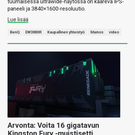
tuumaisessa ultrawide-näytössä on kaareva IPS-
paneeli ja 3840×1600-resoluutio.
Lue lisää
BenQ
EW3880R
Kaupallinen yhteistyö
Mainos
video
Arvonta: Voita 16 gigatavun
Kingston Fury -muistisetti