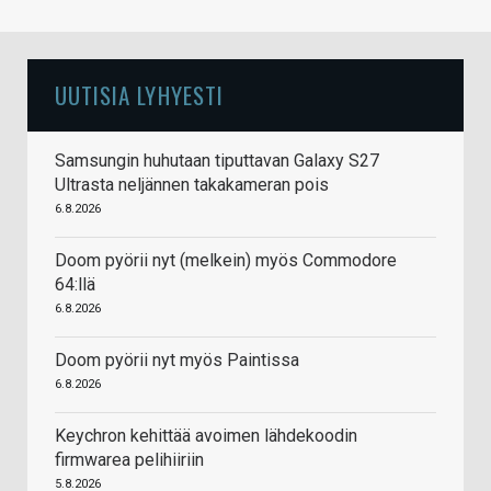
UUTISIA LYHYESTI
Samsungin huhutaan tiputtavan Galaxy S27
Ultrasta neljännen takakameran pois
6.8.2026
Doom pyörii nyt (melkein) myös Commodore
64:llä
6.8.2026
Doom pyörii nyt myös Paintissa
6.8.2026
Keychron kehittää avoimen lähdekoodin
firmwarea pelihiiriin
5.8.2026