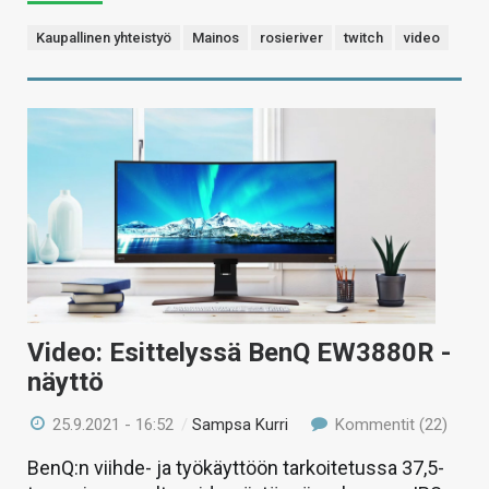
Kaupallinen yhteistyö
Mainos
rosieriver
twitch
video
Video: Esittelyssä BenQ EW3880R -
näyttö
25.9.2021 - 16:52
/
Sampsa Kurri
Kommentit (22)
BenQ:n viihde- ja työkäyttöön tarkoitetussa 37,5-