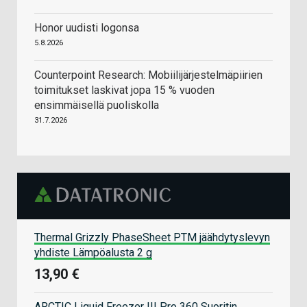
Honor uudisti logonsa
5.8.2026
Counterpoint Research: Mobiilijärjestelmäpiirien
toimitukset laskivat jopa 15 % vuoden
ensimmäisellä puoliskolla
31.7.2026
Thermal Grizzly PhaseSheet PTM jäähdytyslevyn
yhdiste Lämpöalusta 2 g
13,90 €
ARCTIC Liquid Freezer III Pro 360 Suoritin