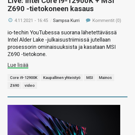
Live: Intel Core i9-12900K + MSI
Z690 -tietokoneen kasaus
4.11.2021 - 16:45
/
Sampsa Kurri
Kommentit (0)
io-techin YouTubessa suorana lähetettävässä
Intel Alder Lake -julkaisustriimissä jutellaan
prosessorin ominaisuuksista ja kasataan MSI
Z690 -tietokone.
Lue lisää
Core i9-12900K
Kaupallinen yhteistyö
MSI
Mainos
Z690
video