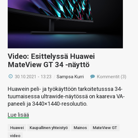
Video: Esittelyssä Huawei
MateView GT 34 -näyttö
30.10.2021 - 13:23
/
Sampsa Kurri
Kommentit (3)
Huawein peli- ja työkäyttöön tarkoitetusssa 34-
tuumaisessa ultrawide-näytössä on kaareva VA-
paneeli ja 3440×1440-resoluutio.
Lue lisää
Huawei
Kaupallinen yhteistyö
Mainos
MateView GT
video