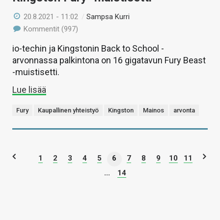
20.8.2021 - 11:02
/
Sampsa Kurri
Kommentit (997)
io-techin ja Kingstonin Back to School -
arvonnassa palkintona on 16 gigatavun Fury Beast
-muistisetti.
Lue lisää
Fury
Kaupallinen yhteistyö
Kingston
Mainos
arvonta
1
2
3
4
5
6
7
8
9
10
11
...
14