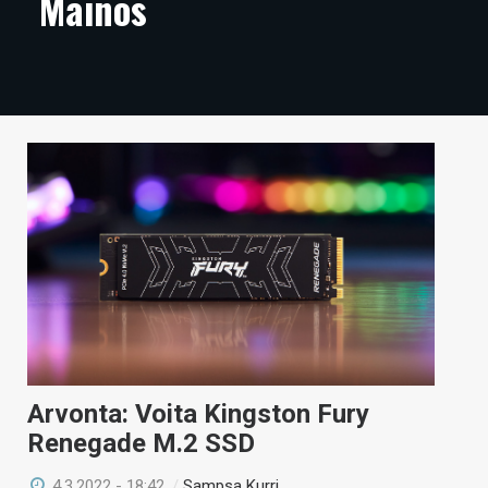
Mainos
ARTIKKELIT
VIDEOT
TECHBBS
TIETOA
HINTA.FI
KAUPPA
VAIHDA TEEMA
Arvonta: Voita Kingston Fury
HAKU
Renegade M.2 SSD
4.3.2022 - 18:42
/
Sampsa Kurri