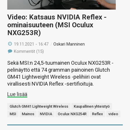
Video: Katsaus NVIDIA Reflex -
ominaisuuteen (MSI Oculux
NXG253R)
19.11.2021 - 16:47
/
Oskari Manninen
Kommentit (15)
Sekä MSI:n 24,5-tuumainen Oculux NXG253R -
pelinäyttö että 74 gramman painoinen Glutch
GM41 Lightweight Wireless -pelihiiri ovat
virallisesti NVIDIA Reflex -sertifioituja.
Lue lisää
Glutch GM41 Lightweight Wireless
Kaupallinen yhteistyö
MSI
Mainos
NVIDIA
Oculux NXG254R
Reflex
video