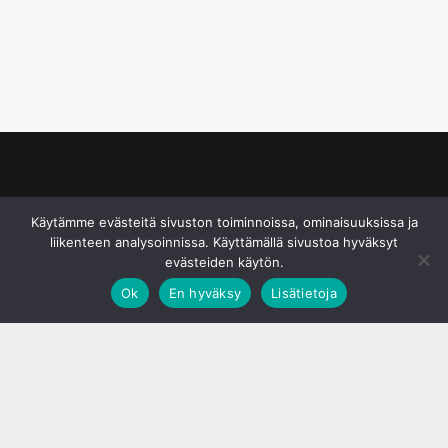
© S&J Media Oy
Käytämme evästeitä sivuston toiminnoissa, ominaisuuksissa ja
liikenteen analysoinnissa. Käyttämällä sivustoa hyväksyt
evästeiden käytön.
Ok
En hyväksy
Lisätietoja
;