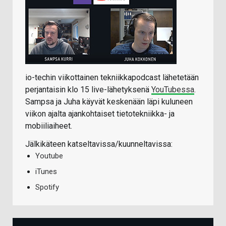
io-techin viikottainen tekniikkapodcast lähetetään
perjantaisin klo 15 live-lähetyksenä
YouTubessa
.
Sampsa ja Juha käyvät keskenään läpi kuluneen
viikon ajalta ajankohtaiset tietotekniikka- ja
mobiiliaiheet.
Jälkikäteen katseltavissa/kuunneltavissa:
Youtube
iTunes
Spotify