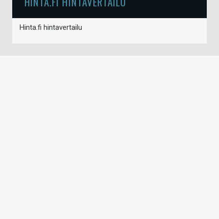
HINTA.FI HINTAVERTAILU
Hinta.fi hintavertailu