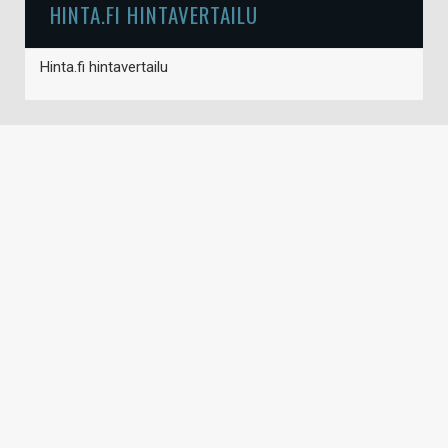
HINTA.FI HINTAVERTAILU
Hinta.fi hintavertailu