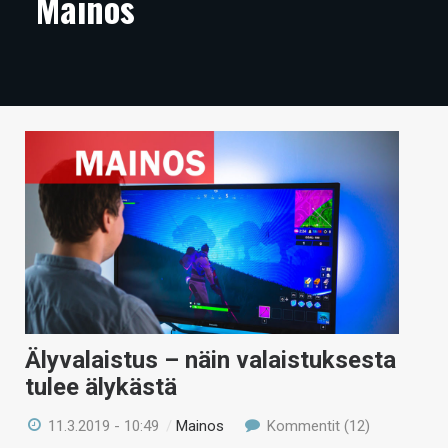
Mainos
ARTIKKELIT
VIDEOT
TECHBBS
TIETOA
HINTA.FI
KAUPPA
VAIHDA TEEMA
Älyvalaistus – näin valaistuksesta
HAKU
tulee älykästä
11.3.2019 - 10:49
/
Mainos
Kommentit (12)