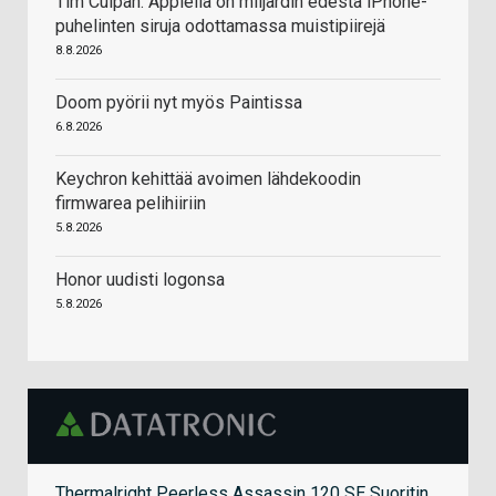
Tim Culpan: Applella on miljardin edestä iPhone-
puhelinten siruja odottamassa muistipiirejä
8.8.2026
Doom pyörii nyt myös Paintissa
6.8.2026
Keychron kehittää avoimen lähdekoodin
firmwarea pelihiiriin
5.8.2026
Honor uudisti logonsa
5.8.2026
Thermalright Peerless Assassin 120 SE Suoritin