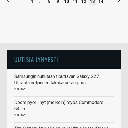
1
...
8
9
10
11
12
13
14
UUTISIA LYHYESTI
Samsungin huhutaan tiputtavan Galaxy S27
Ultrasta neljännen takakameran pois
8.8.2026
Doom pyörii nyt (melkein) myös Commodore
64:llä
8.8.2026