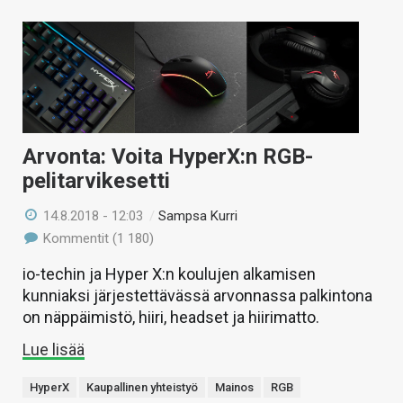
Arvonta: Voita HyperX:n RGB-
pelitarvikesetti
14.8.2018 - 12:03
/
Sampsa Kurri
Kommentit (1 180)
io-techin ja Hyper X:n koulujen alkamisen
kunniaksi järjestettävässä arvonnassa palkintona
on näppäimistö, hiiri, headset ja hiirimatto.
Lue lisää
HyperX
Kaupallinen yhteistyö
Mainos
RGB