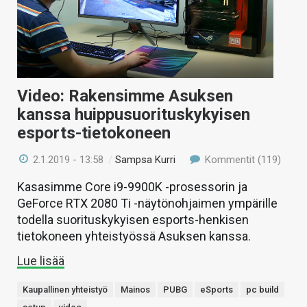
Video: Rakensimme Asuksen
kanssa huippusuorituskykyisen
esports-tietokoneen
2.1.2019 - 13:58
/
Sampsa Kurri
Kommentit (119)
Kasasimme Core i9-9900K -prosessorin ja
GeForce RTX 2080 Ti -näytönohjaimen ympärille
todella suorituskykyisen esports-henkisen
tietokoneen yhteistyössä Asuksen kanssa.
Lue lisää
Kaupallinen yhteistyö
Mainos
PUBG
eSports
pc build