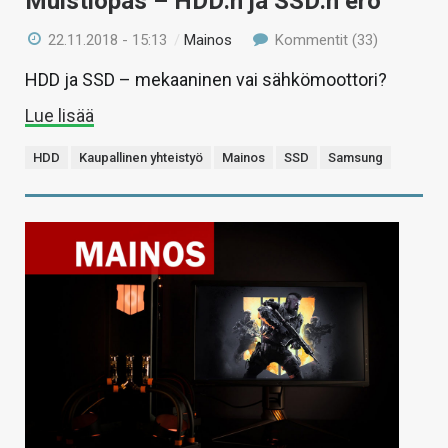
Muistiopas – HDD:n ja SSD:n ero
22.11.2018 - 15:13
/
Mainos
Kommentit (33)
HDD ja SSD – mekaaninen vai sähkömoottori?
Lue lisää
HDD
Kaupallinen yhteistyö
Mainos
SSD
Samsung