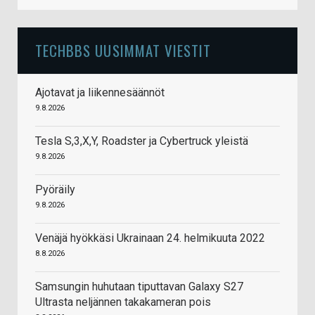
TECHBBS UUSIMMAT VIESTIT
Ajotavat ja liikennesäännöt
9.8.2026
Tesla S,3,X,Y, Roadster ja Cybertruck yleistä
9.8.2026
Pyöräily
9.8.2026
Venäjä hyökkäsi Ukrainaan 24. helmikuuta 2022
8.8.2026
Samsungin huhutaan tiputtavan Galaxy S27
Ultrasta neljännen takakameran pois