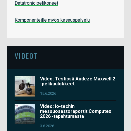
Datatronic pelikoneet
Komponenteille myös kasauspalvelu
VIDEOT
Video: Testissä Audeze Maxwell 2
-pelikuulokkeet
15.6.2026
Video: io-techin
messuosastoraportit Computex
2026 -tapahtumasta
3.6.2026