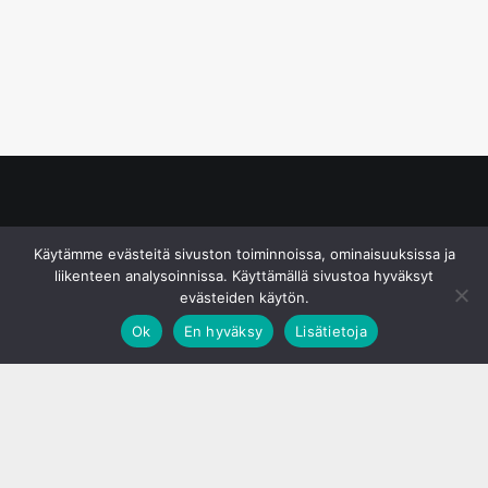
© S&J Media Oy
Käytämme evästeitä sivuston toiminnoissa, ominaisuuksissa ja
liikenteen analysoinnissa. Käyttämällä sivustoa hyväksyt
evästeiden käytön.
Ok
En hyväksy
Lisätietoja
;