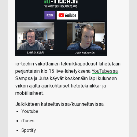
io-techin viikottainen tekniikkapodcast lähetetään
perjantaisin klo 15 live-lähetyksenä
YouTubessa
.
Sampsa ja Juha käyvät keskenään läpi kuluneen
viikon ajalta ajankohtaiset tietotekniikka- ja
mobiiliaiheet.
Jälkikäteen katseltavissa/kuunneltavissa:
Youtube
iTunes
Spotify