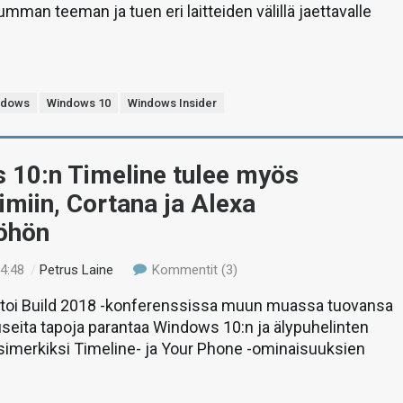
umman teeman ja tuen eri laitteiden välillä jaettavalle
.
ndows
Windows 10
Windows Insider
 10:n Timeline tulee myös
imiin, Cortana ja Alexa
yöhön
14:48
/
Petrus Laine
Kommentit (3)
rtoi Build 2018 -konferenssissa muun muassa tuovansa
useita tapoja parantaa Windows 10:n ja älypuhelinten
simerkiksi Timeline- ja Your Phone -ominaisuuksien