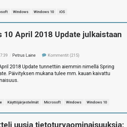
osoft
Windows
Windows 10
iOS
 10 April 2018 Update julkaistaan
07:39
/
Petrus Laine
Kommentit (215)
pril 2018 Update tunnettiin aiemmin nimellä Spring
ate. Päivityksen mukana tulee mm. kauan kaivattu
naisuus.
te
Käyttöjärjestelmät
Microsoft
Windows
Windows 10
itteli uusia tietoturvaominaisuuksia: