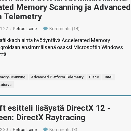
ated Memory Scanning ja Advanced
m Telemetry
21:22
/
Petrus Laine
Kommentit (14)
rafiikkaohjainta hyödyntävä Accelerated Memory
egroidaan ensimmäisenä osaksi Microsoftin Windows
:tä.
mory Scanning
Advanced Platform Telemetry
Cisco
Intel
toturva
t esitteli lisäystä DirectX 12 -
en: DirectX Raytracing
22:30
/
Petrus Laine
Kommentit (8)