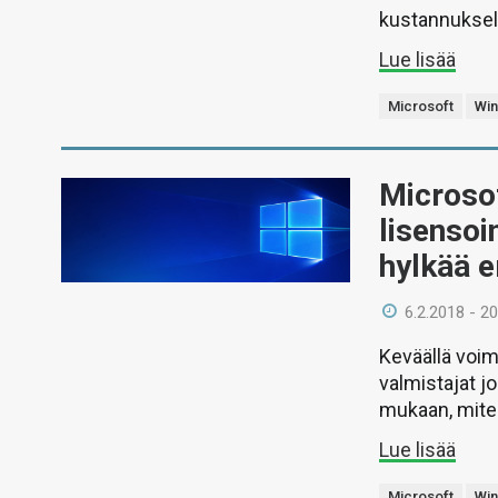
kustannuksel
Lue lisää
Microsoft
Wi
Microso
lisensoi
hylkää e
6.2.2018 - 20
Keväällä voi
valmistajat 
mukaan, mite
Lue lisää
Microsoft
Wi