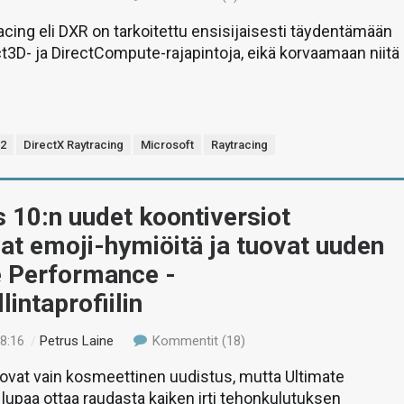
acing eli DXR on tarkoitettu ensisijaisesti täydentämään
ct3D- ja DirectCompute-rajapintoja, eikä korvaamaan niitä
12
DirectX Raytracing
Microsoft
Raytracing
 10:n uudet koontiversiot
at emoji-hymiöitä ja tuovat uuden
e Performance -
lintaprofiilin
18:16
/
Petrus Laine
Kommentit (18)
ovat vain kosmeettinen uudistus, mutta Ultimate
upaa ottaa raudasta kaiken irti tehonkulutuksen