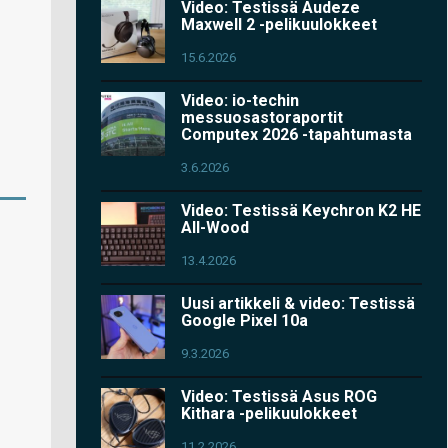
Video: Testissä Audeze
Maxwell 2 -pelikuulokkeet
15.6.2026
Video: io-techin
messuosastoraportit
Computex 2026 -tapahtumasta
3.6.2026
Video: Testissä Keychron K2 HE
All-Wood
13.4.2026
Uusi artikkeli & video: Testissä
Google Pixel 10a
9.3.2026
Video: Testissä Asus ROG
Kithara -pelikuulokkeet
11.2.2026