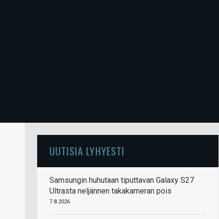
UUTISIA LYHYESTI
Samsungin huhutaan tiputtavan Galaxy S27
Ultrasta neljännen takakameran pois
7.8.2026