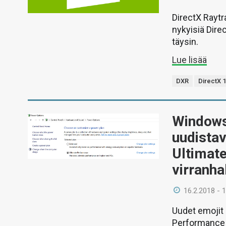
DirectX Raytr
nykyisiä Dire
täysin.
Lue lisää
DXR
DirectX 
Windows
uudistav
Ultimat
virranhal
16.2.2018 - 
Uudet emojit 
Performance l