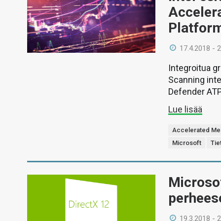
Acceler
Platfor
17.4.2018 - 
Integroitua g
Scanning int
Defender ATP
Lue lisää
Accelerated Me
Microsoft
Tie
Microsof
perheese
19.3.2018 - 