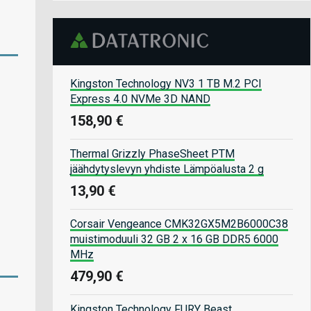
Kingston Technology NV3 1 TB M.2 PCI
Express 4.0 NVMe 3D NAND
158,90 €
Thermal Grizzly PhaseSheet PTM
jäähdytyslevyn yhdiste Lämpöalusta 2 g
13,90 €
Corsair Vengeance CMK32GX5M2B6000C38
muistimoduuli 32 GB 2 x 16 GB DDR5 6000
MHz
479,90 €
Kingston Technology FURY Beast