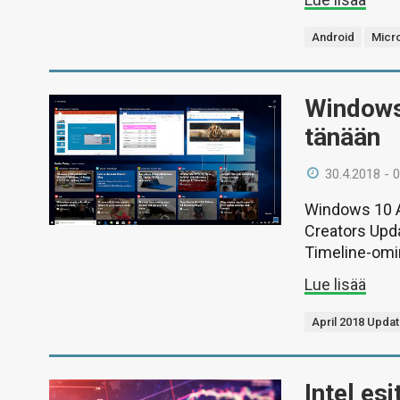
Android
Micr
Windows
tänään
30.4.2018 - 
Windows 10 A
Creators Upd
Timeline-omi
Lue lisää
April 2018 Upda
Intel es