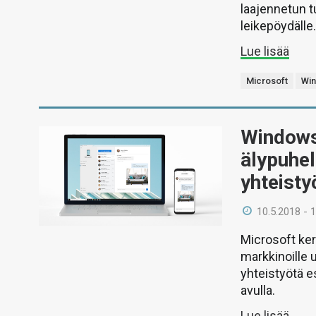
laajennetun t
leikepöydälle
Lue lisää
Microsoft
Wi
Windows
älypuhel
yhteist
10.5.2018 - 
Microsoft ke
markkinoille 
yhteistyötä e
avulla.
Lue lisää