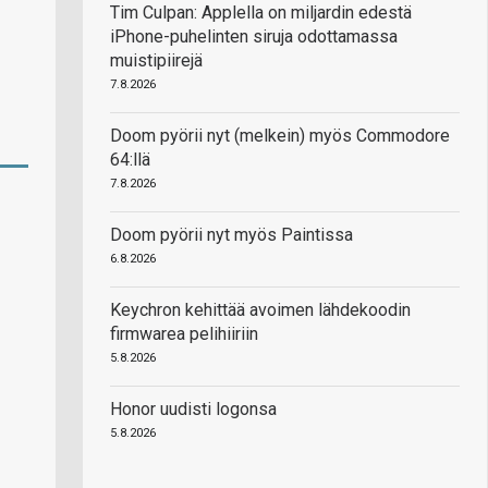
Tim Culpan: Applella on miljardin edestä
iPhone-puhelinten siruja odottamassa
muistipiirejä
7.8.2026
Doom pyörii nyt (melkein) myös Commodore
64:llä
7.8.2026
Doom pyörii nyt myös Paintissa
6.8.2026
Keychron kehittää avoimen lähdekoodin
firmwarea pelihiiriin
5.8.2026
Honor uudisti logonsa
5.8.2026