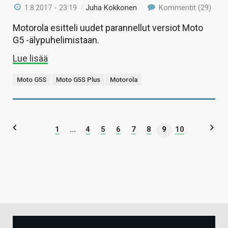
1.8.2017 - 23:19
/
Juha Kokkonen
Kommentit (29)
Motorola esitteli uudet parannellut versiot Moto
G5 -älypuhelimistaan.
Lue lisää
Moto G5S
Moto G5S Plus
Motorola
1
...
4
5
6
7
8
9
10