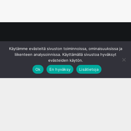
© S&J Media Oy
Käytämme evästeitä sivuston toiminnoissa, ominaisuuksissa ja
liikenteen analysoinnissa. Käyttämällä sivustoa hyväksyt
evästeiden käytön.
Ok
En hyväksy
Lisätietoja
;