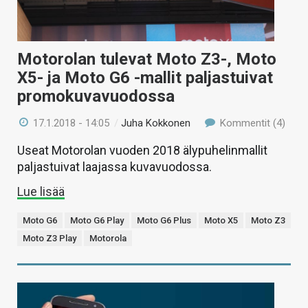
Motorolan tulevat Moto Z3-, Moto
X5- ja Moto G6 -mallit paljastuivat
promokuvavuodossa
17.1.2018 - 14:05
/
Juha Kokkonen
Kommentit (4)
Useat Motorolan vuoden 2018 älypuhelinmallit
paljastuivat laajassa kuvavuodossa.
Lue lisää
Moto G6
Moto G6 Play
Moto G6 Plus
Moto X5
Moto Z3
Moto Z3 Play
Motorola