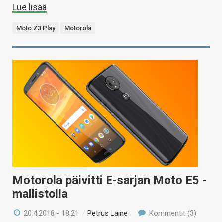
Lue lisää
Moto Z3 Play
Motorola
Motorola päivitti E-sarjan Moto E5 -
mallistolla
20.4.2018 - 18:21
/
Petrus Laine
Kommentit (3)