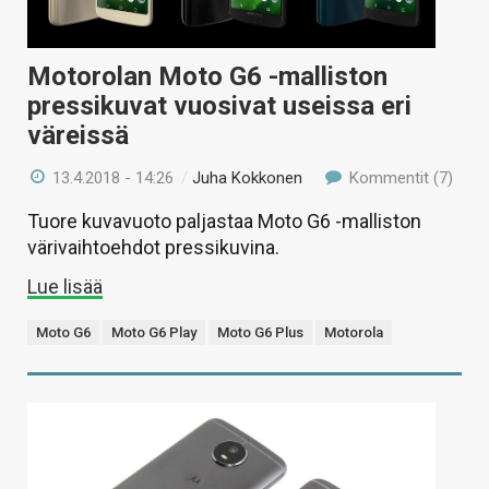
Motorolan Moto G6 -malliston
pressikuvat vuosivat useissa eri
väreissä
13.4.2018 - 14:26
/
Juha Kokkonen
Kommentit (7)
Tuore kuvavuoto paljastaa Moto G6 -malliston
värivaihtoehdot pressikuvina.
Lue lisää
Moto G6
Moto G6 Play
Moto G6 Plus
Motorola