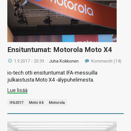
Ensituntumat: Motorola Moto X4
1.9.2017 - 20:39
/
Juha Kokkonen
Kommentit (14)
io-tech otti ensituntumat IFA-messuilla
julkaistusta Moto X4 -älypuhelimesta.
Lue lisää
IFA2017
Moto X4
Motorola