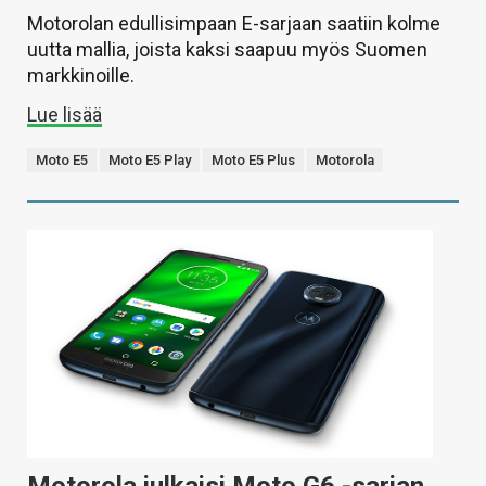
Motorolan edullisimpaan E-sarjaan saatiin kolme
uutta mallia, joista kaksi saapuu myös Suomen
markkinoille.
Lue lisää
Moto E5
Moto E5 Play
Moto E5 Plus
Motorola
Motorola julkaisi Moto G6 -sarjan