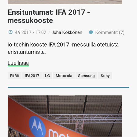
Ensituntumat: IFA 2017 -
messukooste
4.9.2017 - 17:02
/
Juha Kokkonen
Kommentit (7)
io-techin kooste IFA 2017 -messuilla otetuista
ensituntumista.
Lue lisää
FitBit
IFA2017
LG
Motorola
Samsung
Sony