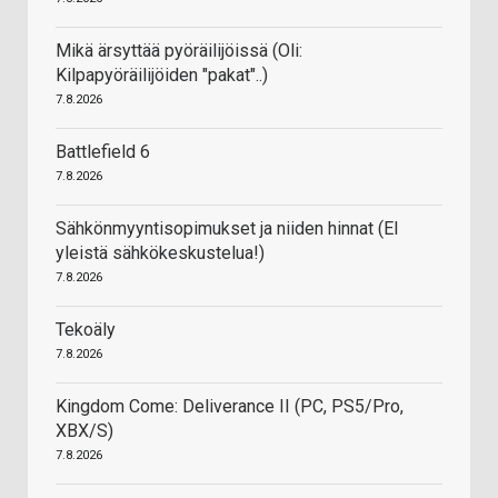
Mikä ärsyttää pyöräilijöissä (Oli:
Kilpapyöräilijöiden "pakat"..)
7.8.2026
Battlefield 6
7.8.2026
Sähkönmyyntisopimukset ja niiden hinnat (EI
yleistä sähkökeskustelua!)
7.8.2026
Tekoäly
7.8.2026
Kingdom Come: Deliverance II (PC, PS5/Pro,
XBX/S)
7.8.2026