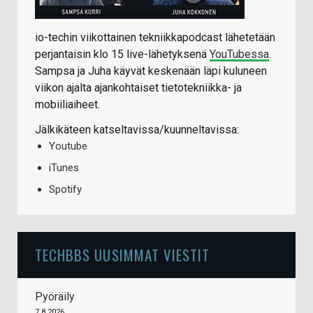
io-techin viikottainen tekniikkapodcast lähetetään
perjantaisin klo 15 live-lähetyksenä
YouTubessa
.
Sampsa ja Juha käyvät keskenään läpi kuluneen
viikon ajalta ajankohtaiset tietotekniikka- ja
mobiiliaiheet.
Jälkikäteen katseltavissa/kuunneltavissa:
Youtube
iTunes
Spotify
TECHBBS UUSIMMAT VIESTIT
Pyöräily
7.8.2026