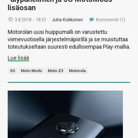
lisäosan
3.8.2018 - 18:51
/
Juha Kokkonen
Kommentit (1)
Motorolan uusi huippumalli on varustettu
viimevuotisella järjestelmäpiirillä ja se muistuttaa
toteutukseltaan suuresti edullisempaa Play-mallia.
Lue lisää
5G
Moto Mods
Moto Z3
Motorola