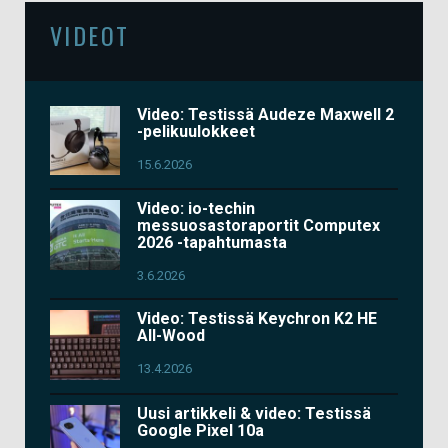
VIDEOT
Video: Testissä Audeze Maxwell 2
-pelikuulokkeet
15.6.2026
Video: io-techin
messuosastoraportit Computex
2026 -tapahtumasta
3.6.2026
Video: Testissä Keychron K2 HE
All-Wood
13.4.2026
Uusi artikkeli & video: Testissä
Google Pixel 10a