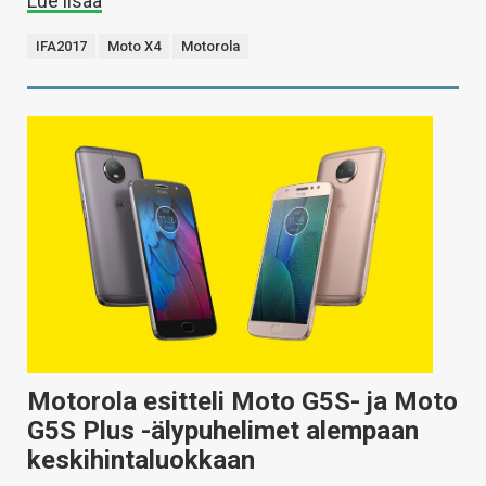
Lue lisää
IFA2017
Moto X4
Motorola
Motorola esitteli Moto G5S- ja Moto
G5S Plus -älypuhelimet alempaan
keskihintaluokkaan