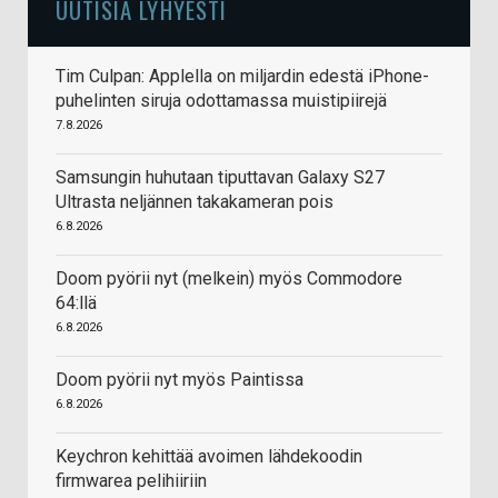
UUTISIA LYHYESTI
Tim Culpan: Applella on miljardin edestä iPhone-
puhelinten siruja odottamassa muistipiirejä
7.8.2026
Samsungin huhutaan tiputtavan Galaxy S27
Ultrasta neljännen takakameran pois
6.8.2026
Doom pyörii nyt (melkein) myös Commodore
64:llä
6.8.2026
Doom pyörii nyt myös Paintissa
6.8.2026
Keychron kehittää avoimen lähdekoodin
firmwarea pelihiiriin