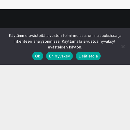
© S&J Media Oy
Käytämme evästeitä sivuston toiminnoissa, ominaisuuksissa ja
liikenteen analysoinnissa. Käyttämällä sivustoa hyväksyt
evästeiden käytön.
Ok
En hyväksy
Lisätietoja
;