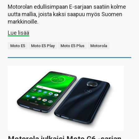
Motorolan edullisimpaan E-sarjaan saatiin kolme
uutta mallia, joista kaksi saapuu myös Suomen
markkinoille.
Lue lisää
Moto E5
Moto E5 Play
Moto E5 Plus
Motorola
Motorola julkaisi Moto G6 -sarjan