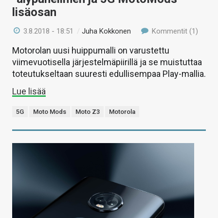
lisäosan
3.8.2018 - 18:51
/
Juha Kokkonen
Kommentit (1)
Motorolan uusi huippumalli on varustettu
viimevuotisella järjestelmäpiirillä ja se muistuttaa
toteutukseltaan suuresti edullisempaa Play-mallia.
Lue lisää
5G
Moto Mods
Moto Z3
Motorola