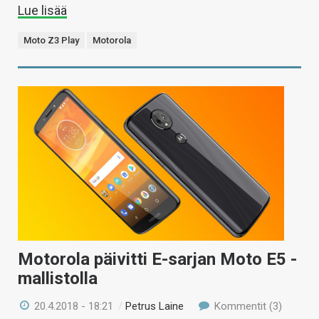
Lue lisää
Moto Z3 Play
Motorola
Motorola päivitti E-sarjan Moto E5 -
mallistolla
20.4.2018 - 18:21
/
Petrus Laine
Kommentit (3)