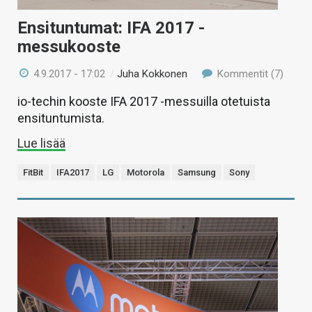
Ensituntumat: IFA 2017 -
messukooste
4.9.2017 - 17:02
/
Juha Kokkonen
Kommentit (7)
io-techin kooste IFA 2017 -messuilla otetuista
ensituntumista.
Lue lisää
FitBit
IFA2017
LG
Motorola
Samsung
Sony