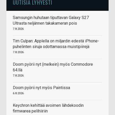
UUTISIA LYHYESTI
Samsungin huhutaan tiputtavan Galaxy S27
Ultrasta neljännen takakameran pois
7.8.2026
Tim Culpan: Applella on miljardin edestä iPhone-
puhelinten siruja odottamassa muistipiirejä
7.8.2026
Doom pyörii nyt (melkein) myös Commodore
64:llä
7.8.2026
Doom pyörii nyt myös Paintissa
6.8.2026
Keychron kehittää avoimen lähdekoodin
firmwarea pelihiiriin