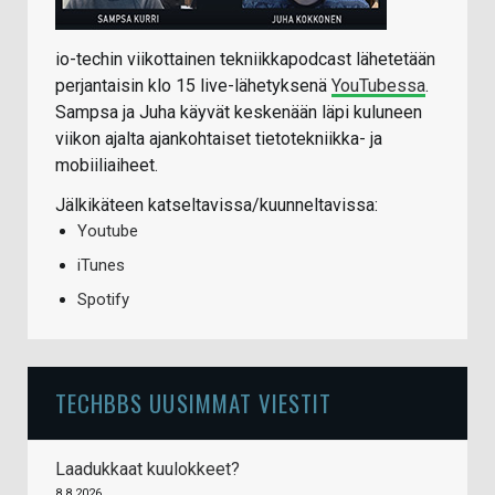
io-techin viikottainen tekniikkapodcast lähetetään
perjantaisin klo 15 live-lähetyksenä
YouTubessa
.
Sampsa ja Juha käyvät keskenään läpi kuluneen
viikon ajalta ajankohtaiset tietotekniikka- ja
mobiiliaiheet.
Jälkikäteen katseltavissa/kuunneltavissa:
Youtube
iTunes
Spotify
TECHBBS UUSIMMAT VIESTIT
Laadukkaat kuulokkeet?
8.8.2026