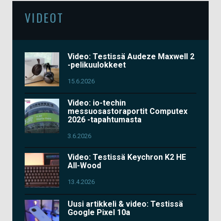
VIDEOT
Video: Testissä Audeze Maxwell 2
-pelikuulokkeet
15.6.2026
Video: io-techin
messuosastoraportit Computex
2026 -tapahtumasta
3.6.2026
Video: Testissä Keychron K2 HE
All-Wood
13.4.2026
Uusi artikkeli & video: Testissä
Google Pixel 10a