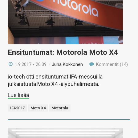
Ensituntumat: Motorola Moto X4
1.9.2017 - 20:39
/
Juha Kokkonen
Kommentit (14)
io-tech otti ensituntumat IFA-messuilla
julkaistusta Moto X4 -älypuhelimesta.
Lue lisää
IFA2017
Moto X4
Motorola