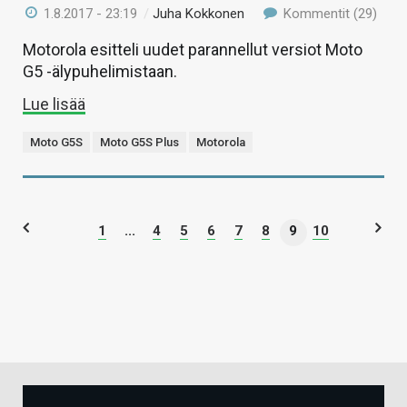
1.8.2017 - 23:19
/
Juha Kokkonen
Kommentit (29)
Motorola esitteli uudet parannellut versiot Moto
G5 -älypuhelimistaan.
Lue lisää
Moto G5S
Moto G5S Plus
Motorola
1
...
4
5
6
7
8
9
10