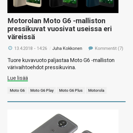
Motorolan Moto G6 -malliston
pressikuvat vuosivat useissa eri
väreissä
13.4.2018 - 14:26
/
Juha Kokkonen
Kommentit (7)
Tuore kuvavuoto paljastaa Moto G6 -malliston
värivaihtoehdot pressikuvina.
Lue lisää
Moto G6
Moto G6 Play
Moto G6 Plus
Motorola