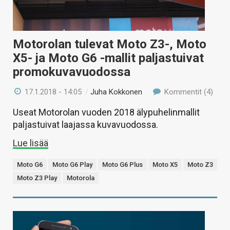
Motorolan tulevat Moto Z3-, Moto
X5- ja Moto G6 -mallit paljastuivat
promokuvavuodossa
17.1.2018 - 14:05
/
Juha Kokkonen
Kommentit (4)
Useat Motorolan vuoden 2018 älypuhelinmallit
paljastuivat laajassa kuvavuodossa.
Lue lisää
Moto G6
Moto G6 Play
Moto G6 Plus
Moto X5
Moto Z3
Moto Z3 Play
Motorola