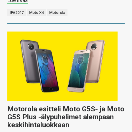
Lue lisää
IFA2017
Moto X4
Motorola
Motorola esitteli Moto G5S- ja Moto
G5S Plus -älypuhelimet alempaan
keskihintaluokkaan