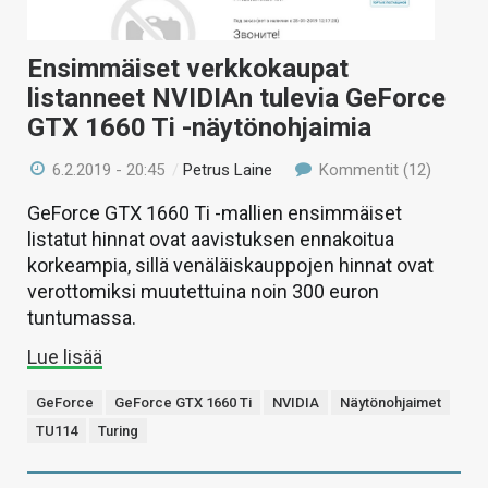
Ensimmäiset verkkokaupat
listanneet NVIDIAn tulevia GeForce
GTX 1660 Ti -näytönohjaimia
6.2.2019 - 20:45
/
Petrus Laine
Kommentit (12)
GeForce GTX 1660 Ti -mallien ensimmäiset
listatut hinnat ovat aavistuksen ennakoitua
korkeampia, sillä venäläiskauppojen hinnat ovat
verottomiksi muutettuina noin 300 euron
tuntumassa.
Lue lisää
GeForce
GeForce GTX 1660 Ti
NVIDIA
Näytönohjaimet
TU114
Turing