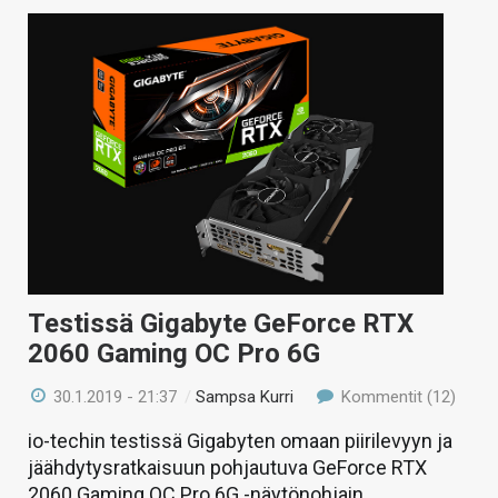
Testissä Gigabyte GeForce RTX
2060 Gaming OC Pro 6G
30.1.2019 - 21:37
/
Sampsa Kurri
Kommentit (12)
io-techin testissä Gigabyten omaan piirilevyyn ja
jäähdytysratkaisuun pohjautuva GeForce RTX
2060 Gaming OC Pro 6G -näytönohjain.