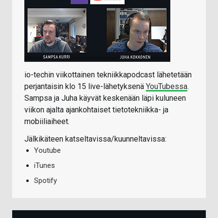
io-techin viikottainen tekniikkapodcast lähetetään
perjantaisin klo 15 live-lähetyksenä
YouTubessa
.
Sampsa ja Juha käyvät keskenään läpi kuluneen
viikon ajalta ajankohtaiset tietotekniikka- ja
mobiiliaiheet.
Jälkikäteen katseltavissa/kuunneltavissa:
Youtube
iTunes
Spotify