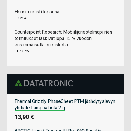
Honor uudisti logonsa
5.8.2026
Counterpoint Research: Mobiilijärjestelmäpiirien
toimitukset laskivat jopa 15 % vuoden
ensimmäisellä puoliskolla
31.7.2026
Thermal Grizzly PhaseSheet PTM jäähdytyslevyn
yhdiste Lämpöalusta 2 g
13,90 €
ARCTIC Liquid Freezer III Pro 360 Suoritin