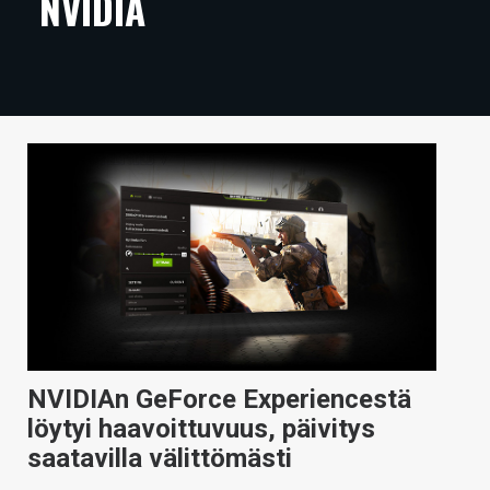
NVIDIA
ARTIKKELIT
VIDEOT
TECHBBS
TIETOA
HINTA.FI
KAUPPA
VAIHDA TEEMA
NVIDIAn GeForce Experiencestä
HAKU
löytyi haavoittuvuus, päivitys
saatavilla välittömästi