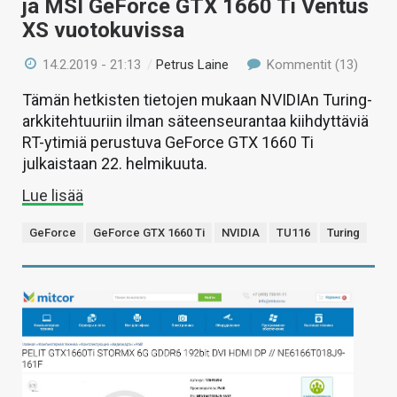
ja MSI GeForce GTX 1660 Ti Ventus
XS vuotokuvissa
14.2.2019 - 21:13
/
Petrus Laine
Kommentit (13)
Tämän hetkisten tietojen mukaan NVIDIAn Turing-
arkkitehtuuriin ilman säteenseurantaa kiihdyttäviä
RT-ytimiä perustuva GeForce GTX 1660 Ti
julkaistaan 22. helmikuuta.
Lue lisää
GeForce
GeForce GTX 1660 Ti
NVIDIA
TU116
Turing