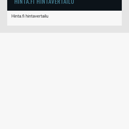
HINTA.FI HINTAVERTAILU
Hinta.fi hintavertailu