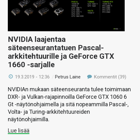
NVIDIA laajentaa
säteenseurantatuen Pascal-
arkkitehtuurille ja GeForce GTX
1660 -sarjalle
19.3.2019 - 12:36
/
Petrus Laine
Kommentit (39)
NVIDIAn mukaan säteenseuranta tulee toimimaan
DXR- ja Vulkan-rajapinnoilla GeForce GTX 1060 6
Gt -näytönohjaimella ja sitä nopeammilla Pascal-,
Volta- ja Turing-arkkitehtuureiden
näytönohjaimilla.
Lue lisää