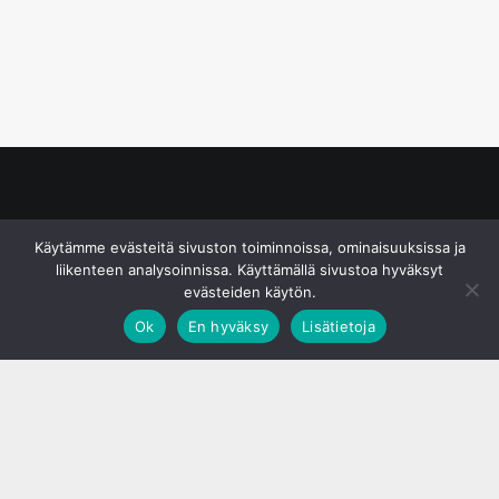
© S&J Media Oy
Käytämme evästeitä sivuston toiminnoissa, ominaisuuksissa ja
liikenteen analysoinnissa. Käyttämällä sivustoa hyväksyt
evästeiden käytön.
Ok
En hyväksy
Lisätietoja
;