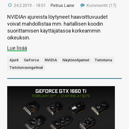
24.2.2019 - 18:01
/
Petrus Laine
Kommentit (17)
NVIDIAn ajureista löytyneet haavoittuvuudet
voivat mahdollistaa mm. haitallisen koodin
suorittamisen käyttäjätasoa korkeammin
oikeuksin.
Lue lisää
Ajurit
GeForce
NVIDIA
Näytönohjaimet
Tietoturva
Tietoturvaongelmat