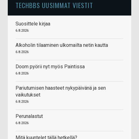
TECHBBS UUSIMMAT VIESTIT
Suosittele kirjaa
6.8.2026
Alkoholin tilaaminen ulkomailta netin kautta
6.8.2026
Doom pyörii nyt myös Paintissa
6.8.2026
Pariutumisen haasteet nykypäivänä ja sen
vaikutukset
6.8.2026
Perunalastut
6.8.2026
Mitä kuuntelet tällä hetkellä?