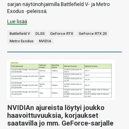
sarjan näytönohjaimilla Battlefield V- ja Metro
Exodus -peleissä.
Lue lisää
Battlefield V
DLSS
GeForce RTX
GeForce RTX 20
Metro Exodus
NVIDIA
NVIDIAn ajureista löytyi joukko
haavoittuvuuksia, korjaukset
saatavilla jo mm. GeForce-sarjalle