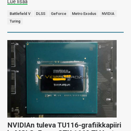
Lue lisää
Battlefield V
DLSS
GeForce
Metro Exodus
NVIDIA
Turing
NVIDIAn tuleva TU116-grafiikkapiiri