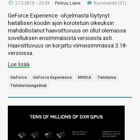
27.3.2019 - 23:29
/
Petrus Laine
Kommentit (31)
GeForce Experience -ohjelmasta löytynyt
haitallisen koodin ajon korotetuin oikeuksin
mahdollistanut haavoittuvuus on ollut olemassa
sovelluksen ensimmäisistä versioista asti.
Haavoittuvuus on korjattu viimeisimmässä 3.18-
versiossa.
Lue lisää
GeForce
GeForce Experience
NVIDIA
Tietoturva
Tietoturvaongelmat