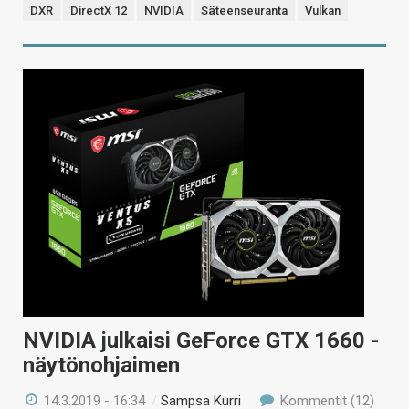
DXR
DirectX 12
NVIDIA
Säteenseuranta
Vulkan
NVIDIA julkaisi GeForce GTX 1660 -
näytönohjaimen
14.3.2019 - 16:34
/
Sampsa Kurri
Kommentit (12)