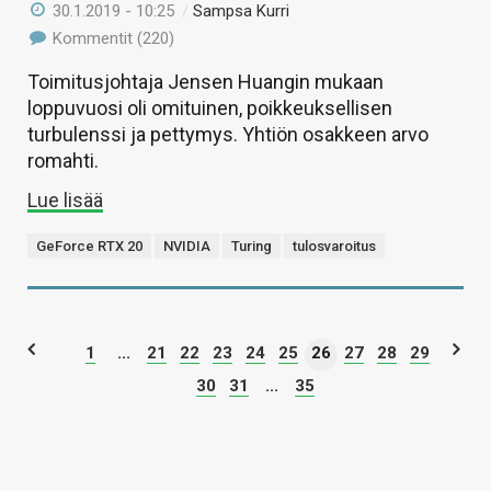
30.1.2019 - 10:25
/
Sampsa Kurri
Kommentit (220)
Toimitusjohtaja Jensen Huangin mukaan
loppuvuosi oli omituinen, poikkeuksellisen
turbulenssi ja pettymys. Yhtiön osakkeen arvo
romahti.
Lue lisää
GeForce RTX 20
NVIDIA
Turing
tulosvaroitus
1
...
21
22
23
24
25
26
27
28
29
30
31
...
35