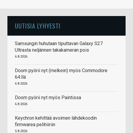
UUTISIA LYHYESTI
Samsungin huhutaan tiputtavan Galaxy S27
Ultrasta neljännen takakameran pois
6.8.2026
Doom pyörii nyt (melkein) myös Commodore
64:llä
6.8.2026
Doom pyörii nyt myös Paintissa
6.8.2026
Keychron kehittää avoimen lähdekoodin
firmwarea pelihiiriin
5.8.2026