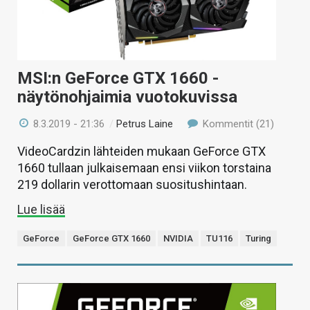
MSI:n GeForce GTX 1660 -
näytönohjaimia vuotokuvissa
8.3.2019 - 21:36
/
Petrus Laine
Kommentit (21)
VideoCardzin lähteiden mukaan GeForce GTX
1660 tullaan julkaisemaan ensi viikon torstaina
219 dollarin verottomaan suositushintaan.
Lue lisää
GeForce
GeForce GTX 1660
NVIDIA
TU116
Turing