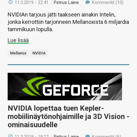
11.3.2019 - 22:41
/
Petrus Laine
Kommentit (10)
NVIDIAn tarjous jätti taakseen ainakin Intelin,
jonka kerrottiin tarjonneen Mellanoxista 6 miljardia
tammikuun lopulla.
Lue lisää
Mellanox
NVIDIA
NVIDIA lopettaa tuen Kepler-
mobiilinäytönohjaimille ja 3D Vision -
ominaisuudelle
11.3.2019 - 19:12
/
Petrus Laine
Kommentit (6)