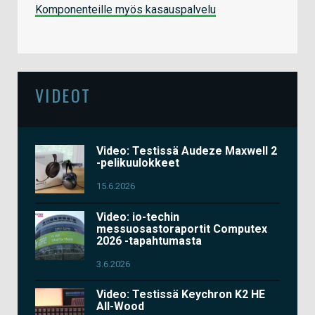
Komponenteille myös kasauspalvelu
VIDEOT
Video: Testissä Audeze Maxwell 2
-pelikuulokkeet
15.6.2026
Video: io-techin
messuosastoraportit Computex
2026 -tapahtumasta
3.6.2026
Video: Testissä Keychron K2 HE
All-Wood