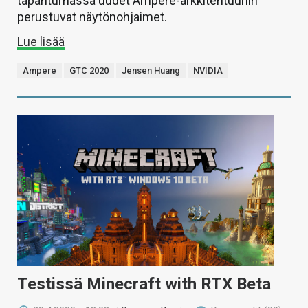
tapahtumassa uudet Ampere-arkkitehtuuriin
perustuvat näytönohjaimet.
Lue lisää
Ampere
GTC 2020
Jensen Huang
NVIDIA
Testissä Minecraft with RTX Beta