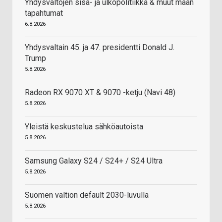
Yhdysvaltojen sisä- ja ulkopolitiikka & muut maan
tapahtumat
6.8.2026
Yhdysvaltain 45. ja 47. presidentti Donald J.
Trump
5.8.2026
Radeon RX 9070 XT & 9070 -ketju (Navi 48)
5.8.2026
Yleistä keskustelua sähköautoista
5.8.2026
Samsung Galaxy S24 / S24+ / S24 Ultra
5.8.2026
Suomen valtion default 2030-luvulla
5.8.2026