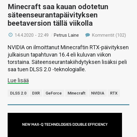
Minecraft saa kauan odotetun
säteenseurantapäivityksen
beetaversion tällä viikolla
14.4.2020 - 22:49
/
Petrus Laine
Kommentit (102)
NVIDIA on ilmoittanut Minecraftin RTX-päivityksen
julkaisun tapahtuvan 16.4 eli kuluvan viikon
torstaina. Säteenseurantakiihdytyksen lisäksi peli
saa tuen DLSS 2.0 -teknologialle.
Lue lisää
DLSS 2.0
DXR
GeForce
Minecraft
NVIDIA
RTX