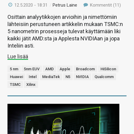
12.5.2020 - 18:31
/
Petrus Laine
Kommentit (11)
Osittain analyytikkojen arvioihin ja nimettömiin
lähteisiin perustuneen artikkelin mukaan TSMC:n
5 nanometrin prosesseja tulevat käyttämään liki
kaikki jätit AMD:sta ja Applesta NVIDIAan ja jopa
Inteliin asti.
Lue lisää
5 nm
5nm EUV
AMD
Apple
Broadcom
HiSilicon
Huawei
Intel
MediaTek
N5
NVIDIA
Qualcomm
TSMC
Xilinx