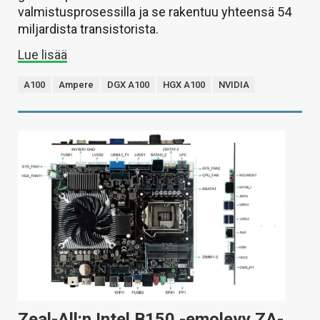
valmistusprosessilla ja se rakentuu yhteensä 54
miljardista transistorista.
Lue lisää
A100
Ampere
DGX A100
HGX A100
NVIDIA
Zeal-All:n Intel B150 -emolevy ZA-