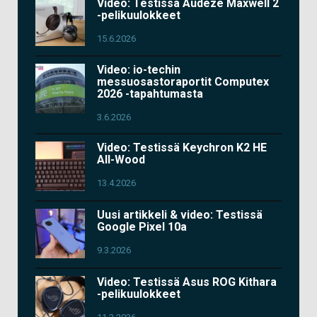
Video: Testissä Audeze Maxwell 2
-pelikuulokkeet
15.6.2026
Video: io-techin
messuosastoraportit Computex
2026 -tapahtumasta
3.6.2026
Video: Testissä Keychron K2 HE
All-Wood
13.4.2026
Uusi artikkeli & video: Testissä
Google Pixel 10a
9.3.2026
Video: Testissä Asus ROG Kithara
-pelikuulokkeet