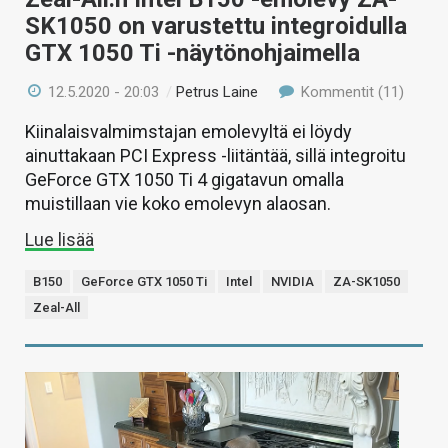
SK1050 on varustettu integroidulla
GTX 1050 Ti -näytönohjaimella
12.5.2020 - 20:03
/
Petrus Laine
Kommentit (11)
Kiinalaisvalmimstajan emolevyltä ei löydy
ainuttakaan PCI Express -liitäntää, sillä integroitu
GeForce GTX 1050 Ti 4 gigatavun omalla
muistillaan vie koko emolevyn alaosan.
Lue lisää
B150
GeForce GTX 1050 Ti
Intel
NVIDIA
ZA-SK1050
Zeal-All