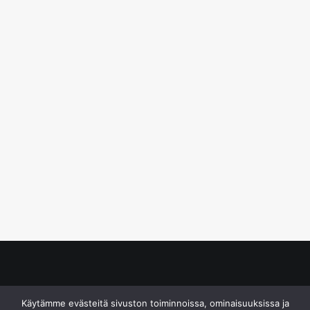
© S&J Media Oy
Käytämme evästeitä sivuston toiminnoissa, ominaisuuksissa ja