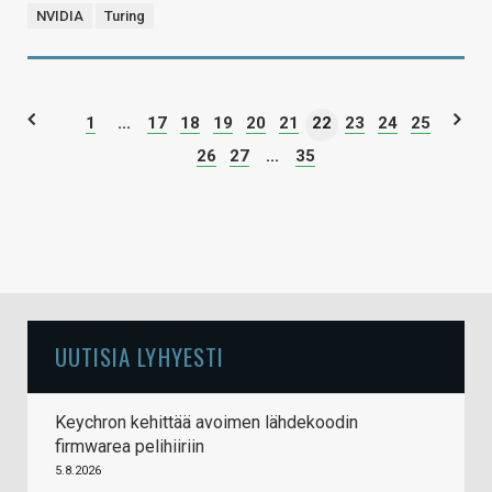
NVIDIA
Turing
1
...
17
18
19
20
21
22
23
24
25
26
27
...
35
UUTISIA LYHYESTI
Keychron kehittää avoimen lähdekoodin
firmwarea pelihiiriin
5.8.2026