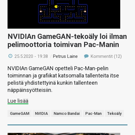
NVIDIAn GameGAN-tekoäly loi ilman
pelimoottoria toimivan Pac-Manin
25.5.2020 - 19:38
/
Petrus Laine
Kommentit (12)
NVIDIAn GameGAN opetteli Pac-Man-pelin
toiminnan ja grafiikat katsomalla tallenteita itse
pelistä yhdistettyinä kunkin tallenteen
näppäinsyötteisiin.
Lue lisää
GameGAM
NVIDIA
Namco Bandai
Pac-Man
Tekoäly