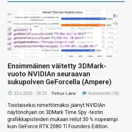
Ensimmäinen väitetty 3DMark-
vuoto NVIDIAn seuraavan
sukupolven GeForcella (Ampere)
22.6.2020 - 20:35
/
Petrus Laine
Kommentit (18)
Toistaiseksi nimettömäksi jäänyt NVIDIAn
näytönohjain on 3DMark Time Spy -testin
grafiikkapisteiden mukaan reilut 30 % nopeampi
kuin GeForce RTX 2080 Ti Founders Edition.