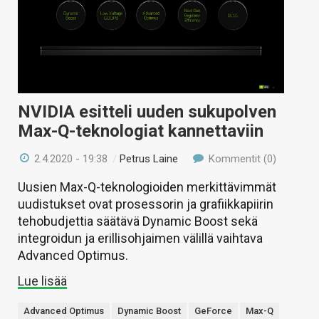
NVIDIA esitteli uuden sukupolven
Max-Q-teknologiat kannettaviin
2.4.2020 - 19:38
/
Petrus Laine
Kommentit (0)
Uusien Max-Q-teknologioiden merkittävimmät
uudistukset ovat prosessorin ja grafiikkapiirin
tehobudjettia säätävä Dynamic Boost sekä
integroidun ja erillisohjaimen välillä vaihtava
Advanced Optimus.
Lue lisää
Advanced Optimus
Dynamic Boost
GeForce
Max-Q