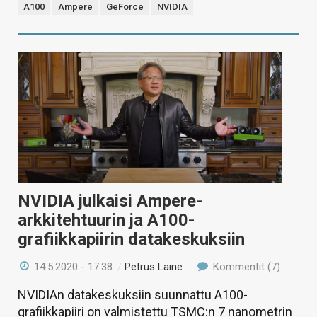
A100
Ampere
GeForce
NVIDIA
NVIDIA julkaisi Ampere-
arkkitehtuurin ja A100-
grafiikkapiirin datakeskuksiin
14.5.2020 - 17:38
/
Petrus Laine
Kommentit (7)
NVIDIAn datakeskuksiin suunnattu A100-
grafiikkapiiri on valmistettu TSMC:n 7 nanometrin