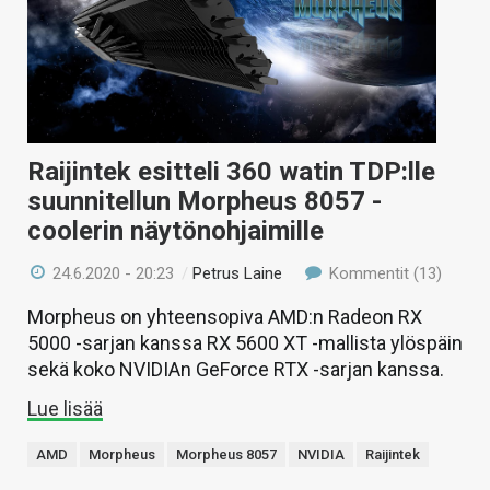
KAUPPA
VAIHDA TEEMA
Raijintek esitteli 360 watin TDP:lle
HAKU
suunnitellun Morpheus 8057 -
coolerin näytönohjaimille
24.6.2020 - 20:23
/
Petrus Laine
Kommentit (13)
Morpheus on yhteensopiva AMD:n Radeon RX
5000 -sarjan kanssa RX 5600 XT -mallista ylöspäin
sekä koko NVIDIAn GeForce RTX -sarjan kanssa.
Lue lisää
AMD
Morpheus
Morpheus 8057
NVIDIA
Raijintek