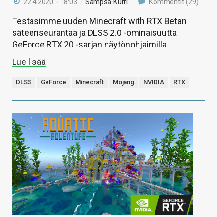
22.4.2020 - 18:03
/
Sampsa Kurri
Kommentit (29)
Testasimme uuden Minecraft with RTX Betan
säteenseurantaa ja DLSS 2.0 -ominaisuutta
GeForce RTX 20 -sarjan näytönohjaimilla.
Lue lisää
DLSS
GeForce
Minecraft
Mojang
NVIDIA
RTX