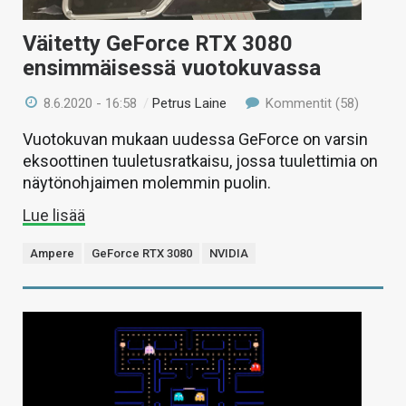
Väitetty GeForce RTX 3080
ensimmäisessä vuotokuvassa
8.6.2020 - 16:58
/
Petrus Laine
Kommentit (58)
Vuotokuvan mukaan uudessa GeForce on varsin
eksoottinen tuuletusratkaisu, jossa tuulettimia on
näytönohjaimen molemmin puolin.
Lue lisää
Ampere
GeForce RTX 3080
NVIDIA