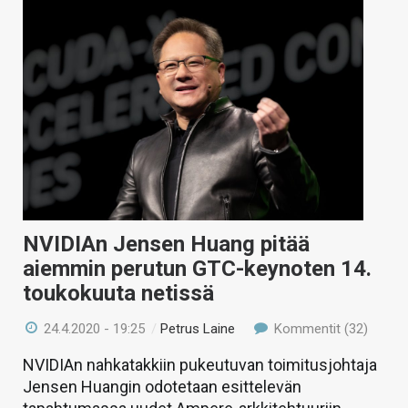
NVIDIAn Jensen Huang pitää
aiemmin perutun GTC-keynoten 14.
toukokuuta netissä
24.4.2020 - 19:25
/
Petrus Laine
Kommentit (32)
NVIDIAn nahkatakkiin pukeutuvan toimitusjohtaja
Jensen Huangin odotetaan esittelevän