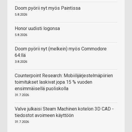
Doom pyörii nyt myös Paintissa
5.8.2026
Honor uudisti logonsa
5.8.2026
Doom pyörii nyt (melkein) myös Commodore
64:llä
3.8.2026
Counterpoint Research: Mobiilijärjestelmäpiirien
toimitukset laskivat jopa 15 % vuoden
ensimmäisellä puoliskolla
31.7.2026
Valve julkaisi Steam Machinen kotelon 3D CAD -
tiedostot avoimeen käyttöön
31.7.2026