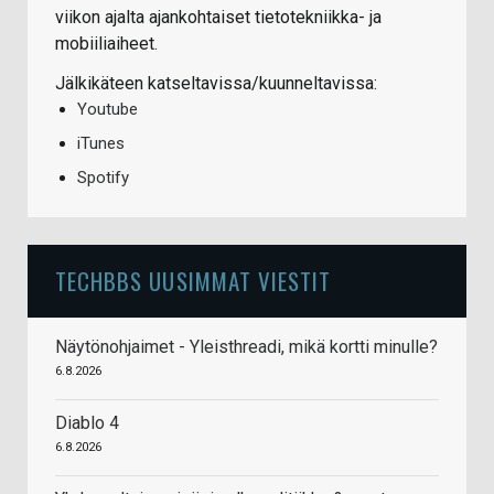
viikon ajalta ajankohtaiset tietotekniikka- ja
mobiiliaiheet.
Jälkikäteen katseltavissa/kuunneltavissa:
Youtube
iTunes
Spotify
TECHBBS UUSIMMAT VIESTIT
Näytönohjaimet - Yleisthreadi, mikä kortti minulle?
6.8.2026
Diablo 4
6.8.2026