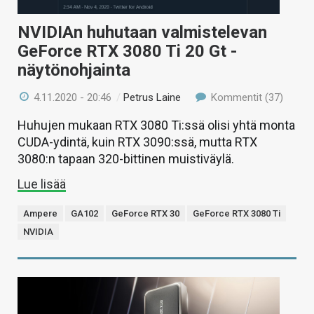
NVIDIAn huhutaan valmistelevan
GeForce RTX 3080 Ti 20 Gt -
näytönohjainta
4.11.2020 - 20:46
/
Petrus Laine
Kommentit (37)
Huhujen mukaan RTX 3080 Ti:ssä olisi yhtä monta
CUDA-ydintä, kuin RTX 3090:ssä, mutta RTX
3080:n tapaan 320-bittinen muistiväylä.
Lue lisää
Ampere
GA102
GeForce RTX 30
GeForce RTX 3080 Ti
NVIDIA