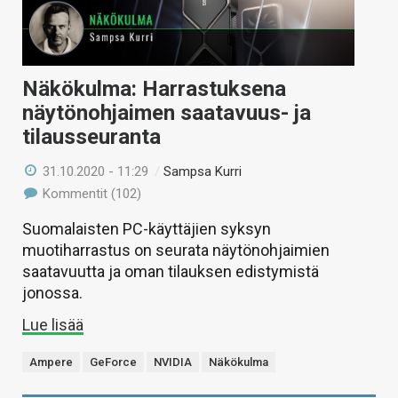
Näkökulma: Harrastuksena
näytönohjaimen saatavuus- ja
tilausseuranta
31.10.2020 - 11:29
/
Sampsa Kurri
Kommentit (102)
Suomalaisten PC-käyttäjien syksyn
muotiharrastus on seurata näytönohjaimien
saatavuutta ja oman tilauksen edistymistä
jonossa.
Lue lisää
Ampere
GeForce
NVIDIA
Näkökulma