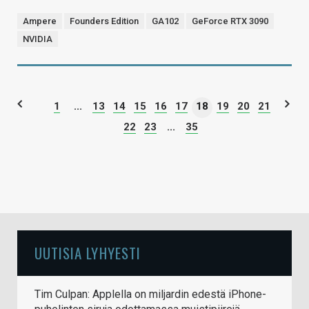
Ampere
Founders Edition
GA102
GeForce RTX 3090
NVIDIA
1
...
13
14
15
16
17
18
19
20
21
22
23
...
35
UUTISIA LYHYESTI
Tim Culpan: Applella on miljardin edestä iPhone-