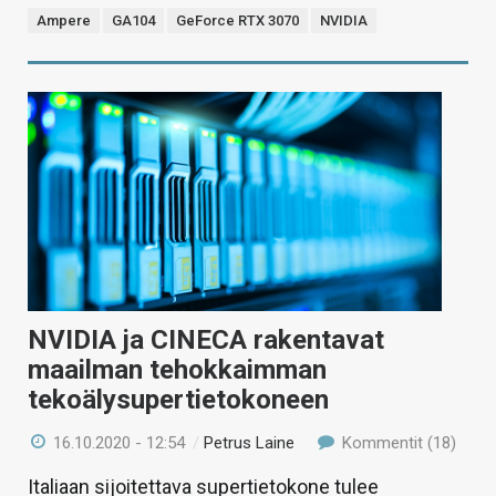
Ampere
GA104
GeForce RTX 3070
NVIDIA
NVIDIA ja CINECA rakentavat
maailman tehokkaimman
tekoälysupertietokoneen
16.10.2020 - 12:54
/
Petrus Laine
Kommentit (18)
Italiaan sijoitettava supertietokone tulee