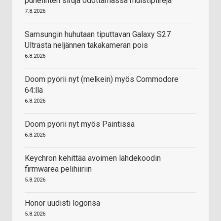
puhelinten siruja odottamassa muistipiirejä
7.8.2026
Samsungin huhutaan tiputtavan Galaxy S27
Ultrasta neljännen takakameran pois
6.8.2026
Doom pyörii nyt (melkein) myös Commodore
64:llä
6.8.2026
Doom pyörii nyt myös Paintissa
6.8.2026
Keychron kehittää avoimen lähdekoodin
firmwarea pelihiiriin
5.8.2026
Honor uudisti logonsa
5.8.2026