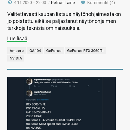
4.11.2020 - 22:00
/
Petrus Laine
Kommentit (4)
Valitettavasti kaupan listaus näytönohjaimesta on
jo poistettu eikä se paljastanut näytönohjaimen
tarkkoja teknisiä ominaisuuksia.
Lue lisää
Ampere
GA104
GeForce
GeForce RTX 3060 Ti
NVIDIA