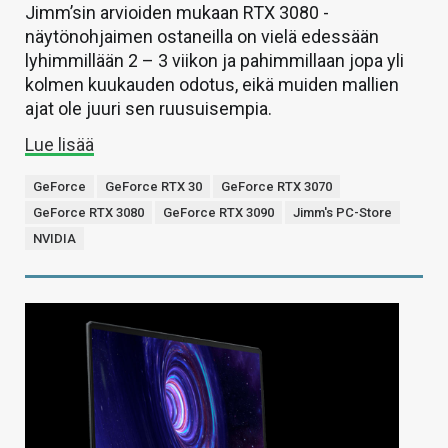
Jimm’sin arvioiden mukaan RTX 3080 -
näytönohjaimen ostaneilla on vielä edessään
lyhimmillään 2 – 3 viikon ja pahimmillaan jopa yli
kolmen kuukauden odotus, eikä muiden mallien
ajat ole juuri sen ruusuisempia.
Lue lisää
GeForce
GeForce RTX 30
GeForce RTX 3070
GeForce RTX 3080
GeForce RTX 3090
Jimm's PC-Store
NVIDIA