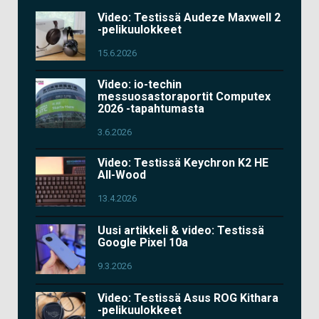
Video: Testissä Audeze Maxwell 2
-pelikuulokkeet
15.6.2026
Video: io-techin
messuosastoraportit Computex
2026 -tapahtumasta
3.6.2026
Video: Testissä Keychron K2 HE
All-Wood
13.4.2026
Uusi artikkeli & video: Testissä
Google Pixel 10a
9.3.2026
Video: Testissä Asus ROG Kithara
-pelikuulokkeet