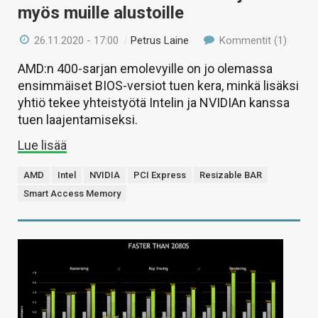
myös muille alustoille
26.11.2020 - 17:00
/
Petrus Laine
Kommentit (1)
AMD:n 400-sarjan emolevyille on jo olemassa
ensimmäiset BIOS-versiot tuen kera, minkä lisäksi
yhtiö tekee yhteistyötä Intelin ja NVIDIAn kanssa
tuen laajentamiseksi.
Lue lisää
AMD
Intel
NVIDIA
PCI Express
Resizable BAR
Smart Access Memory