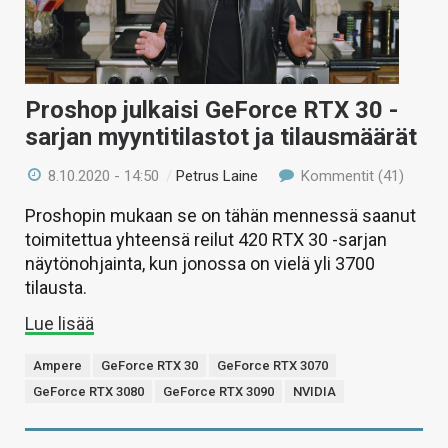
Proshop julkaisi GeForce RTX 30 -
sarjan myyntitilastot ja tilausmäärät
8.10.2020 - 14:50
/
Petrus Laine
Kommentit (41)
Proshopin mukaan se on tähän mennessä saanut
toimitettua yhteensä reilut 420 RTX 30 -sarjan
näytönohjainta, kun jonossa on vielä yli 3700
tilausta.
Lue lisää
Ampere
GeForce RTX 30
GeForce RTX 3070
GeForce RTX 3080
GeForce RTX 3090
NVIDIA