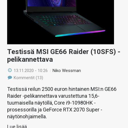
Testissä MSI GE66 Raider (10SFS) -
pelikannettava
13.11.2020 - 10:26
/
Niko Wessman
Kommentit (13)
Testissä reilun 2500 euron hintainen MSI:n GE66
Raider -pelikannettava varustettuna 15,6-
tuumaisella näytöllä, Core i9-10980HK -
prosessorilla ja GeForce RTX 2070 Super -
näytönohjaimella.
Lue lisää