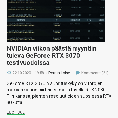
NVIDIAn viikon päästä myyntiin
tuleva GeForce RTX 3070
testivuodoissa
22.10.2020 - 19:58
/
Petrus Laine
Kommentit (21)
GeForce RTX 3070:n suorituskyky on vuotojen
mukaan suurin piirtein samalla tasolla RTX 2080
Ti:n kanssa, pienten resoluutioiden suosiessa RTX
3070:tä.
Lue lisää