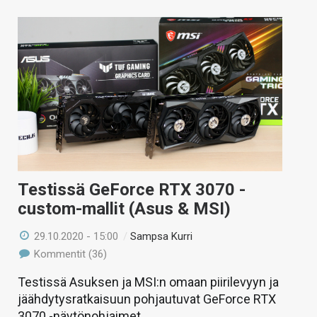
Testissä GeForce RTX 3070 -
custom-mallit (Asus & MSI)
29.10.2020 - 15:00
/
Sampsa Kurri
Kommentit (36)
Testissä Asuksen ja MSI:n omaan piirilevyyn ja
jäähdytysratkaisuun pohjautuvat GeForce RTX
3070 -näytönohjaimet.