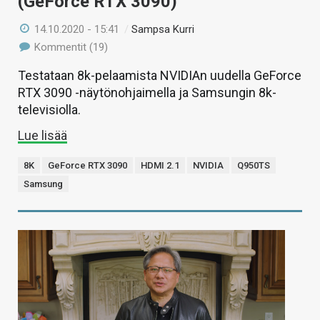
(GeForce RTX 3090)
14.10.2020 - 15:41
/
Sampsa Kurri
Kommentit (19)
Testataan 8k-pelaamista NVIDIAn uudella GeForce
RTX 3090 -näytönohjaimella ja Samsungin 8k-
televisiolla.
Lue lisää
8K
GeForce RTX 3090
HDMI 2.1
NVIDIA
Q950TS
Samsung