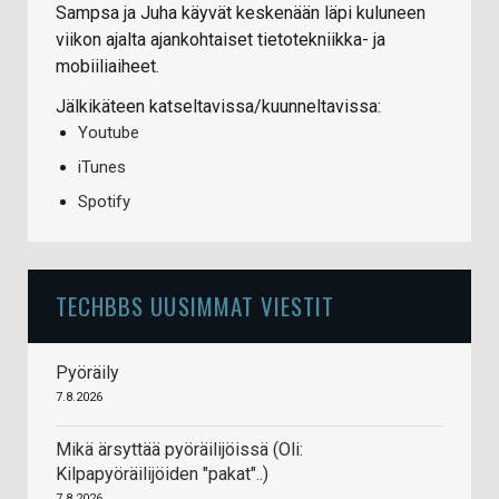
Sampsa ja Juha käyvät keskenään läpi kuluneen
viikon ajalta ajankohtaiset tietotekniikka- ja
mobiiliaiheet.
Jälkikäteen katseltavissa/kuunneltavissa:
Youtube
iTunes
Spotify
TECHBBS UUSIMMAT VIESTIT
Pyöräily
7.8.2026
Mikä ärsyttää pyöräilijöissä (Oli:
Kilpapyöräilijöiden "pakat"..)
7.8.2026