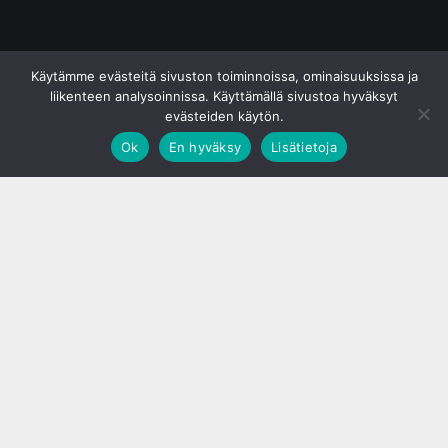
© S&J Media Oy
Käytämme evästeitä sivuston toiminnoissa, ominaisuuksissa ja
liikenteen analysoinnissa. Käyttämällä sivustoa hyväksyt
evästeiden käytön.
Ok
En hyväksy
Lisätietoja
;