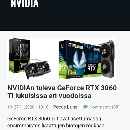
NVIDIA
ARTIKKELIT
VIDEOT
TECHBBS
TIETOA
HINTA.FI
KAUPPA
VAIHDA TEEMA
NVIDIAn tuleva GeForce RTX 3060
Ti lukuisissa eri vuodoissa
27.11.2020 - 13:10
/
Petrus Laine
Kommentit (88)
HAKU
GeForce RTX 3060 Ti:t ovat asettumassa
ensimmäisten listattujen hintojen mukaan