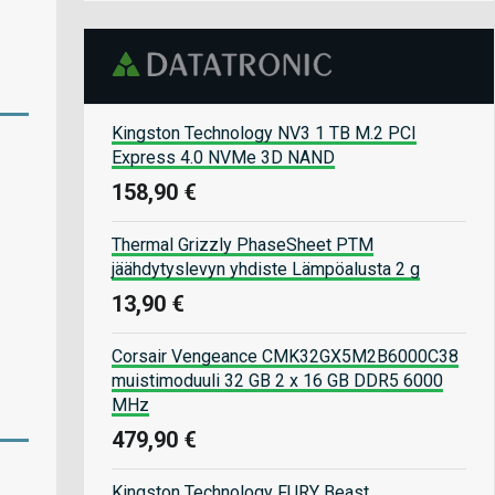
Kingston Technology NV3 1 TB M.2 PCI
Express 4.0 NVMe 3D NAND
158,90 €
Thermal Grizzly PhaseSheet PTM
jäähdytyslevyn yhdiste Lämpöalusta 2 g
13,90 €
Corsair Vengeance CMK32GX5M2B6000C38
muistimoduuli 32 GB 2 x 16 GB DDR5 6000
MHz
479,90 €
Kingston Technology FURY Beast