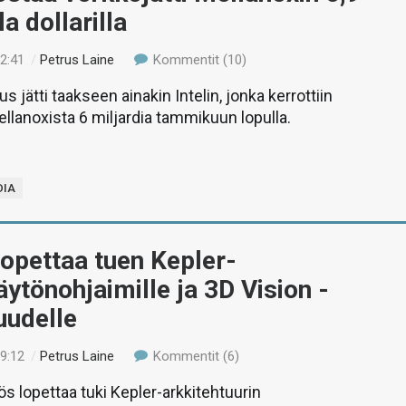
la dollarilla
22:41
/
Petrus Laine
Kommentit (10)
s jätti taakseen ainakin Intelin, jonka kerrottiin
llanoxista 6 miljardia tammikuun lopulla.
DIA
opettaa tuen Kepler-
äytönohjaimille ja 3D Vision -
uudelle
19:12
/
Petrus Laine
Kommentit (6)
s lopettaa tuki Kepler-arkkitehtuurin