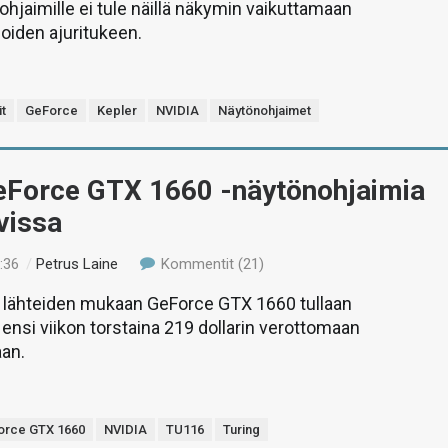
ohjaimille ei tule näillä näkymin vaikuttamaan
oiden ajuritukeen.
it
GeForce
Kepler
NVIDIA
Näytönohjaimet
eForce GTX 1660 -näytönohjaimia
vissa
:36
/
Petrus Laine
Kommentit (21)
 lähteiden mukaan GeForce GTX 1660 tullaan
ensi viikon torstaina 219 dollarin verottomaan
aan.
orce GTX 1660
NVIDIA
TU116
Turing