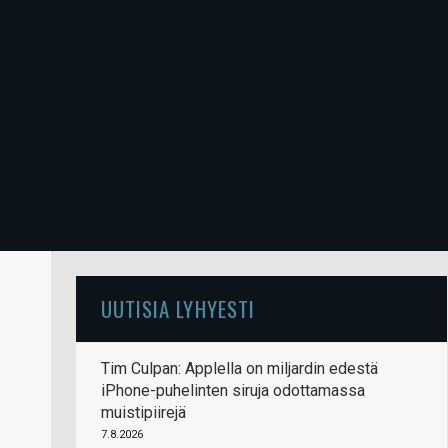
UUTISIA LYHYESTI
Tim Culpan: Applella on miljardin edestä
iPhone-puhelinten siruja odottamassa
muistipiirejä
7.8.2026