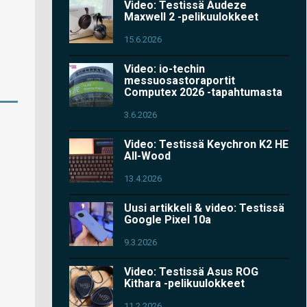
Video: Testissä Audeze
Maxwell 2 -pelikuulokkeet
15.6.2026
Video: io-techin
messuosastoraportit
Computex 2026 -tapahtumasta
3.6.2026
Video: Testissä Keychron K2 HE
All-Wood
13.4.2026
Uusi artikkeli & video: Testissä
Google Pixel 10a
9.3.2026
Video: Testissä Asus ROG
Kithara -pelikuulokkeet
11.2.2026