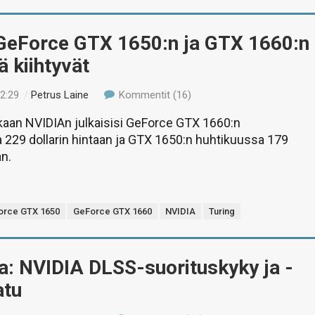
GeForce GTX 1650:n ja GTX 1660:n
ä kiihtyvät
22:29
/
Petrus Laine
Kommentit (16)
aan NVIDIAn julkaisisi GeForce GTX 1660:n
229 dollarin hintaan ja GTX 1650:n huhtikuussa 179
an.
orce GTX 1650
GeForce GTX 1660
NVIDIA
Turing
a: NVIDIA DLSS-suorituskyky ja -
atu