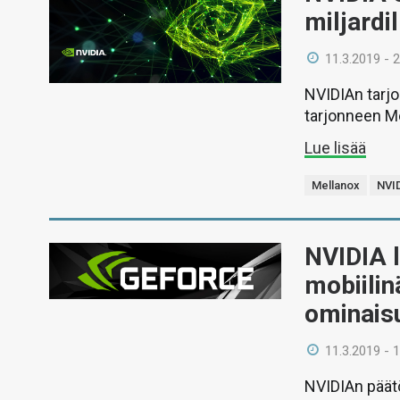
miljardil
11.3.2019 - 
NVIDIAn tarjou
tarjonneen Me
Lue lisää
Mellanox
NVI
NVIDIA l
mobiilin
ominais
11.3.2019 - 
NVIDIAn päätö