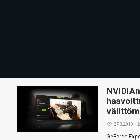
NVIDIAn
haavoitt
välittöm
27.3.2019 - 
GeForce Exper