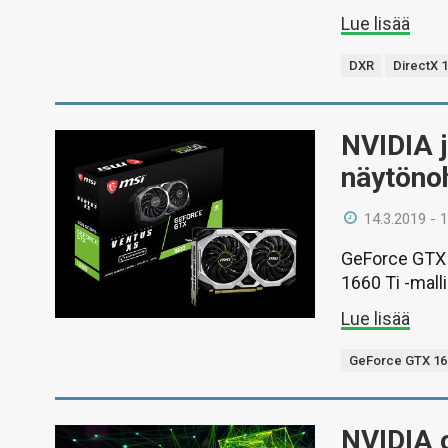
Lue lisää
DXR
DirectX 
NVIDIA 
näytöno
14.3.2019 - 
GeForce GTX 
1660 Ti -malli
Lue lisää
GeForce GTX 16
NVIDIA o