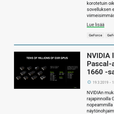
korotetuin oi
sovelluksen e
viimeisimmäs
Lue lisää
GeForce
GeF
NVIDIA 
Pascal-a
1660 -sa
19.3.2019 - 
NVIDIAn muka
rajapinnoilla
nopeammilla P
näytönohjaimi