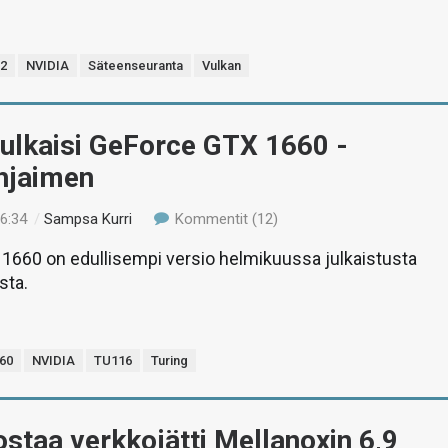
12
NVIDIA
Säteenseuranta
Vulkan
julkaisi GeForce GTX 1660 -
hjaimen
16:34
/
Sampsa Kurri
Kommentit (12)
1660 on edullisempi versio helmikuussa julkaistusta
sta.
60
NVIDIA
TU116
Turing
staa verkkojätti Mellanoxin 6,9