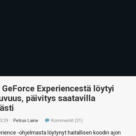
 GeForce Experiencestä löytyi
uvuus, päivitys saatavilla
ästi
23:29
/
Petrus Laine
Kommentit (31)
ience -ohjelmasta löytynyt haitallisen koodin ajon