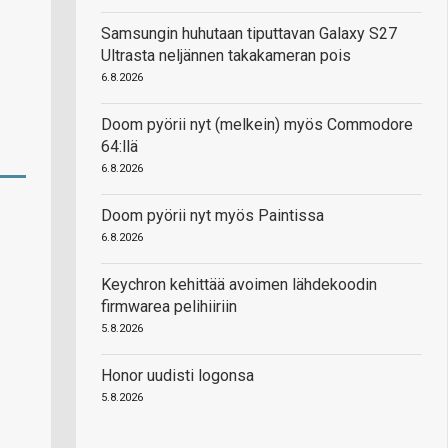
Samsungin huhutaan tiputtavan Galaxy S27
Ultrasta neljännen takakameran pois
6.8.2026
Doom pyörii nyt (melkein) myös Commodore
64:llä
6.8.2026
Doom pyörii nyt myös Paintissa
6.8.2026
Keychron kehittää avoimen lähdekoodin
firmwarea pelihiiriin
5.8.2026
Honor uudisti logonsa
5.8.2026