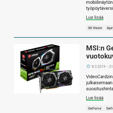
mobiilinäytön
työpöytäversi
Lue lisää
3D Vision
Ajur
MSI:n G
vuotoku
8.3.2019 - 21
VideoCardzin
julkaisemaan 
suositushint
Lue lisää
GeForce
GeF