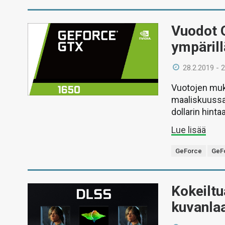
Vuodot 
ympärill
28.2.2019 - 
Vuotojen muk
maaliskuussa 
dollarin hinta
Lue lisää
GeForce
GeF
Kokeiltu
kuvanla