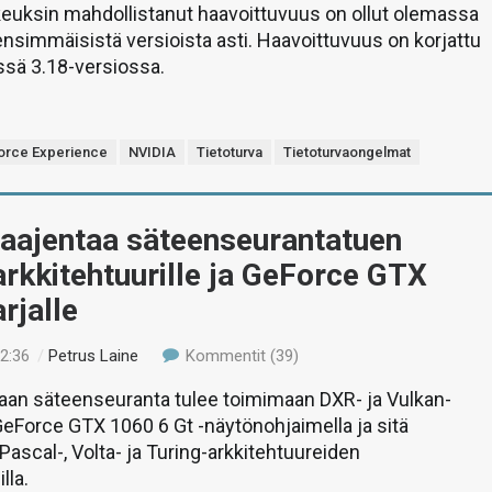
keuksin mahdollistanut haavoittuvuus on ollut olemassa
nsimmäisistä versioista asti. Haavoittuvuus on korjattu
sä 3.18-versiossa.
orce Experience
NVIDIA
Tietoturva
Tietoturvaongelmat
laajentaa säteenseurantatuen
rkkitehtuurille ja GeForce GTX
rjalle
12:36
/
Petrus Laine
Kommentit (39)
an säteenseuranta tulee toimimaan DXR- ja Vulkan-
 GeForce GTX 1060 6 Gt -näytönohjaimella ja sitä
ascal-, Volta- ja Turing-arkkitehtuureiden
lla.