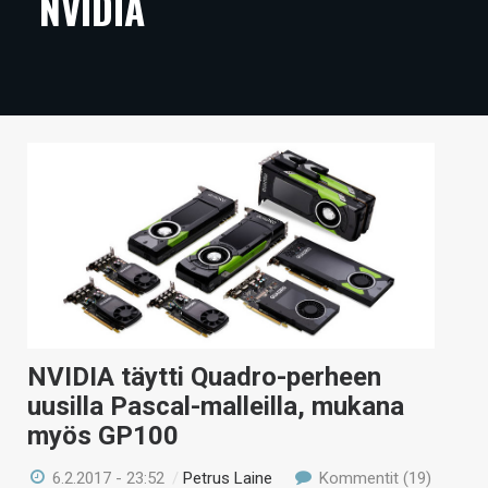
NVIDIA
ARTIKKELIT
VIDEOT
TECHBBS
TIETOA
HINTA.FI
KAUPPA
VAIHDA TEEMA
NVIDIA täytti Quadro-perheen
uusilla Pascal-malleilla, mukana
HAKU
myös GP100
6.2.2017 - 23:52
/
Petrus Laine
Kommentit (19)