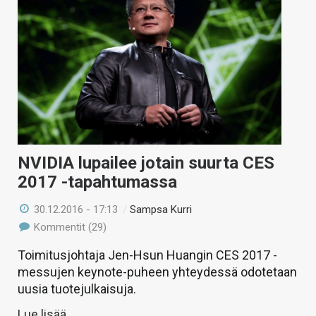
NVIDIA lupailee jotain suurta CES
2017 -tapahtumassa
30.12.2016 - 17:13
/
Sampsa Kurri
Kommentit (29)
Toimitusjohtaja Jen-Hsun Huangin CES 2017 -
messujen keynote-puheen yhteydessä odotetaan
uusia tuotejulkaisuja.
Lue lisää