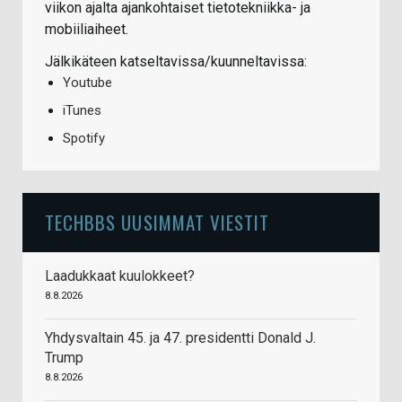
viikon ajalta ajankohtaiset tietotekniikka- ja
mobiiliaiheet.
Jälkikäteen katseltavissa/kuunneltavissa:
Youtube
iTunes
Spotify
TECHBBS UUSIMMAT VIESTIT
Laadukkaat kuulokkeet?
8.8.2026
Yhdysvaltain 45. ja 47. presidentti Donald J.
Trump
8.8.2026