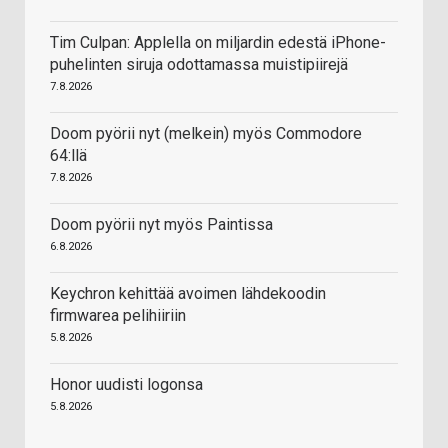
Tim Culpan: Applella on miljardin edestä iPhone-
puhelinten siruja odottamassa muistipiirejä
7.8.2026
Doom pyörii nyt (melkein) myös Commodore
64:llä
7.8.2026
Doom pyörii nyt myös Paintissa
6.8.2026
Keychron kehittää avoimen lähdekoodin
firmwarea pelihiiriin
5.8.2026
Honor uudisti logonsa
5.8.2026