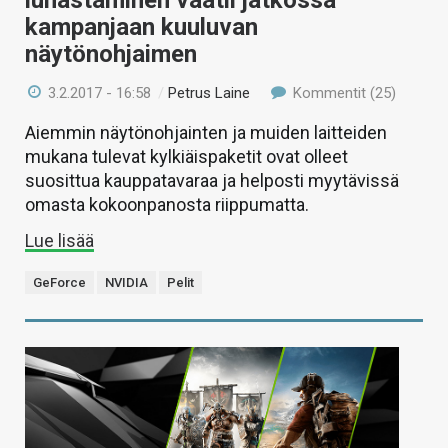
lunastaminen vaatii jatkossa
kampanjaan kuuluvan
näytönohjaimen
3.2.2017 - 16:58
/
Petrus Laine
Kommentit (25)
Aiemmin näytönohjainten ja muiden laitteiden
mukana tulevat kylkiäispaketit ovat olleet
suosittua kauppatavaraa ja helposti myytävissä
omasta kokoonpanosta riippumatta.
Lue lisää
GeForce
NVIDIA
Pelit