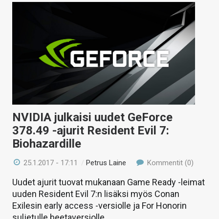
NVIDIA julkaisi uudet GeForce
378.49 -ajurit Resident Evil 7:
Biohazardille
25.1.2017 - 17:11
/
Petrus Laine
Kommentit (0)
Uudet ajurit tuovat mukanaan Game Ready -leimat
uuden Resident Evil 7:n lisäksi myös Conan
Exilesin early access -versiolle ja For Honorin
suljetulle beetaversiolle.