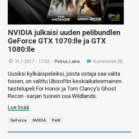
NVIDIA julkaisi uuden pelibundlen
GeForce GTX 1070:lle ja GTX
1080:lle
31.1.2017 - 17:02
/
Petrus Laine
Kommentit (9)
Uusiksi kylkiäispeleiksi, joista ostaja saa valita
toisen, on valittu Ubisoftin keskiaikateemainen
taistelupeli For Honor ja Tom Clancy’s Ghost
Recon -sarjan tuorein osa Wildlands.
Lue lisää
GeForce
NVIDIA
Pelit