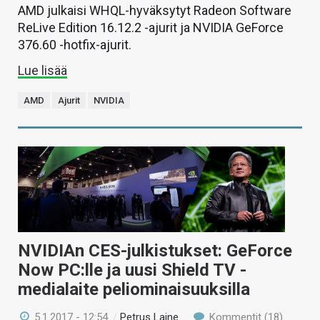
AMD julkaisi WHQL-hyväksytyt Radeon Software
ReLive Edition 16.12.2 -ajurit ja NVIDIA GeForce
376.60 -hotfix-ajurit.
Lue lisää
AMD
Ajurit
NVIDIA
NVIDIAn CES-julkistukset: GeForce
Now PC:lle ja uusi Shield TV -
medialaite peliominaisuuksilla
5.1.2017 - 12:54
/
Petrus Laine
Kommentit (18)