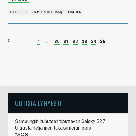
CES 2017
Jen-Hsun Huang
NVIDIA
1
...
30
31
32
33
34
35
UUTISIA LYHYESTI
Samsungin huhutaan tiputtavan Galaxy S27
Ultrasta neljännen takakameran pois
7.8.2026