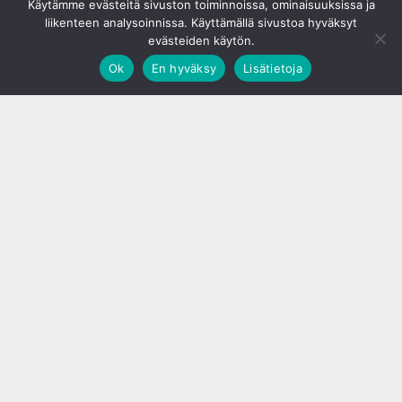
Käytämme evästeitä sivuston toiminnoissa, ominaisuuksissa ja
liikenteen analysoinnissa. Käyttämällä sivustoa hyväksyt
evästeiden käytön.
Ok
En hyväksy
Lisätietoja
;