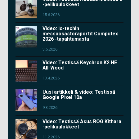
-pelikuulokkeet
15.6.2026
Video: io-techin
messuosastoraportit Computex
2026 -tapahtumasta
3.6.2026
Video: Testissä Keychron K2 HE
All-Wood
13.4.2026
Uusi artikkeli & video: Testissä
Google Pixel 10a
9.3.2026
Video: Testissä Asus ROG Kithara
-pelikuulokkeet
11.2.2026