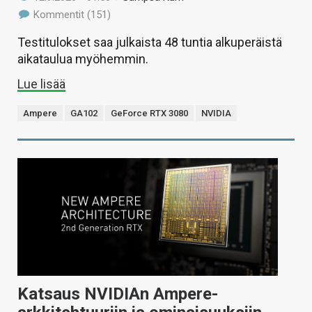
Kommentit (151)
Testitulokset saa julkaista 48 tuntia alkuperäistä
aikataulua myöhemmin.
Lue lisää
Ampere
GA102
GeForce RTX 3080
NVIDIA
Katsaus NVIDIAn Ampere-