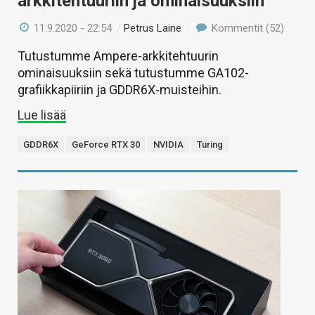
arkkitehtuuriin ja ominaisuuksiin
11.9.2020 - 22:54
/
Petrus Laine
Kommentit (52)
Tutustumme Ampere-arkkitehtuurin
ominaisuuksiin sekä tutustumme GA102-
grafiikkapiiriin ja GDDR6X-muisteihin.
Lue lisää
GDDR6X
GeForce RTX 30
NVIDIA
Turing