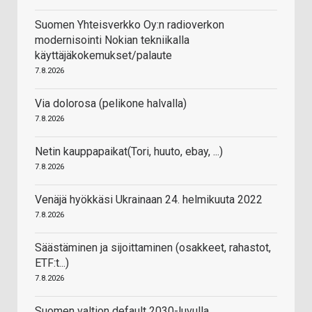
Suomen Yhteisverkko Oy:n radioverkon
modernisointi Nokian tekniikalla
käyttäjäkokemukset/palaute
7.8.2026
Via dolorosa (pelikone halvalla)
7.8.2026
Netin kauppapaikat(Tori, huuto, ebay, ...)
7.8.2026
Venäjä hyökkäsi Ukrainaan 24. helmikuuta 2022
7.8.2026
Säästäminen ja sijoittaminen (osakkeet, rahastot,
ETF:t...)
7.8.2026
Suomen valtion default 2030-luvulla