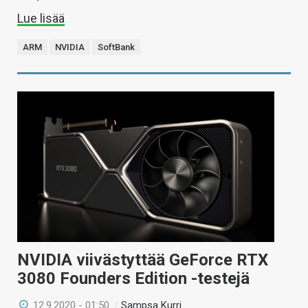
Lue lisää
ARM
NVIDIA
SoftBank
NVIDIA viivästyttää GeForce RTX
3080 Founders Edition -testejä
12.9.2020 - 01:50
/
Sampsa Kurri