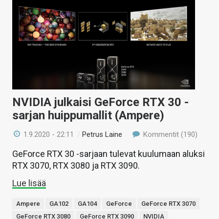
NVIDIA julkaisi GeForce RTX 30 -
sarjan huippumallit (Ampere)
1.9.2020 - 22:11
/
Petrus Laine
Kommentit (190)
GeForce RTX 30 -sarjaan tulevat kuulumaan aluksi
RTX 3070, RTX 3080 ja RTX 3090.
Lue lisää
Ampere
GA102
GA104
GeForce
GeForce RTX 3070
GeForce RTX 3080
GeForce RTX 3090
NVIDIA