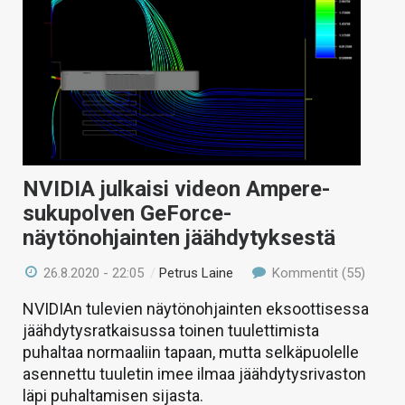
NVIDIA julkaisi videon Ampere-
sukupolven GeForce-
näytönohjainten jäähdytyksestä
26.8.2020 - 22:05
/
Petrus Laine
Kommentit (55)
NVIDIAn tulevien näytönohjainten eksoottisessa
jäähdytysratkaisussa toinen tuulettimista
puhaltaa normaaliin tapaan, mutta selkäpuolelle
asennettu tuuletin imee ilmaa jäähdytysrivaston
läpi puhaltamisen sijasta.