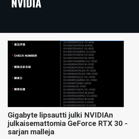
NVIDIA
ARTIKKELIT
VIDEOT
TECHBBS
TIETOA
HINTA.FI
KAUPPA
VAIHDA TEEMA
Gigabyte lipsautti julki NVIDIAn
HAKU
julkaisemattomia GeForce RTX 30 -
sarjan malleja