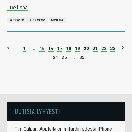
Lue lisää
Ampere
GeForce
NVIDIA
1
...
15
16
17
18
19
20
21
22
23
24
25
...
35
UUTISIA LYHYESTI
Tim Culpan: Applella on miljardin edestä iPhone-