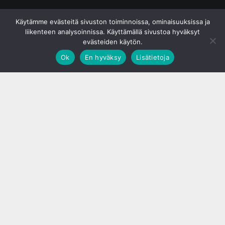
© S&J Media Oy
Käytämme evästeitä sivuston toiminnoissa, ominaisuuksissa ja
liikenteen analysoinnissa. Käyttämällä sivustoa hyväksyt
evästeiden käytön.
Ok
En hyväksy
Lisätietoja
;