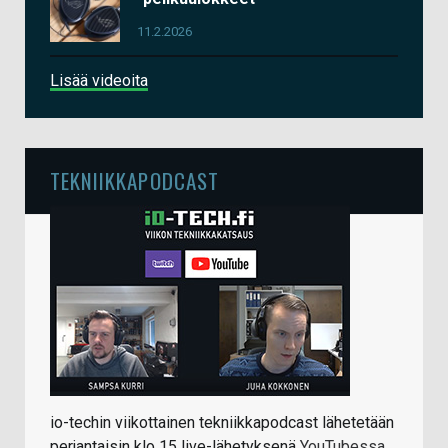
11.2.2026
Lisää videoita
TEKNIIKKAPODCAST
io-techin viikottainen tekniikkapodcast lähetetään
perjantaisin klo 15 live-lähetyksenä
YouTubessa
.