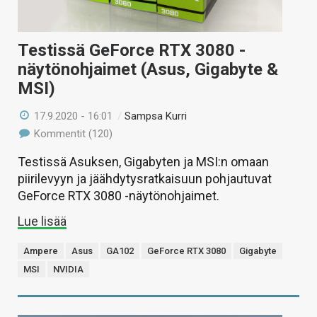
Testissä GeForce RTX 3080 -
näytönohjaimet (Asus, Gigabyte &
MSI)
17.9.2020 - 16:01
/
Sampsa Kurri
Kommentit (120)
Testissä Asuksen, Gigabyten ja MSI:n omaan
piirilevyyn ja jäähdytysratkaisuun pohjautuvat
GeForce RTX 3080 -näytönohjaimet.
Lue lisää
Ampere
Asus
GA102
GeForce RTX 3080
Gigabyte
MSI
NVIDIA