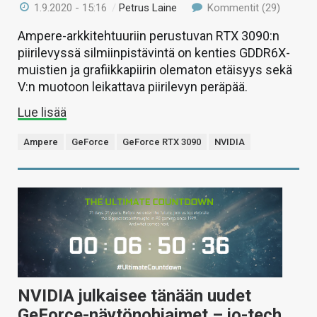
1.9.2020 - 15:16
/
Petrus Laine
Kommentit (29)
Ampere-arkkitehtuuriin perustuvan RTX 3090:n
piirilevyssä silmiinpistävintä on kenties GDDR6X-
muistien ja grafiikkapiirin olematon etäisyys sekä
V:n muotoon leikattava piirilevyn peräpää.
Lue lisää
Ampere
GeForce
GeForce RTX 3090
NVIDIA
NVIDIA julkaisee tänään uudet
GeForce-näytönohjaimet – io-tech