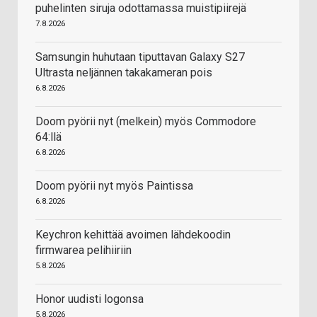
puhelinten siruja odottamassa muistipiirejä
7.8.2026
Samsungin huhutaan tiputtavan Galaxy S27
Ultrasta neljännen takakameran pois
6.8.2026
Doom pyörii nyt (melkein) myös Commodore
64:llä
6.8.2026
Doom pyörii nyt myös Paintissa
6.8.2026
Keychron kehittää avoimen lähdekoodin
firmwarea pelihiiriin
5.8.2026
Honor uudisti logonsa
5.8.2026