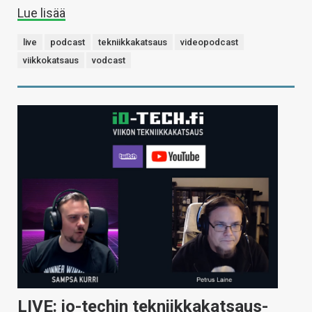
Lue lisää
live
podcast
tekniikkakatsaus
videopodcast
viikkokatsaus
vodcast
LIVE: io-techin tekniikkakatsaus-