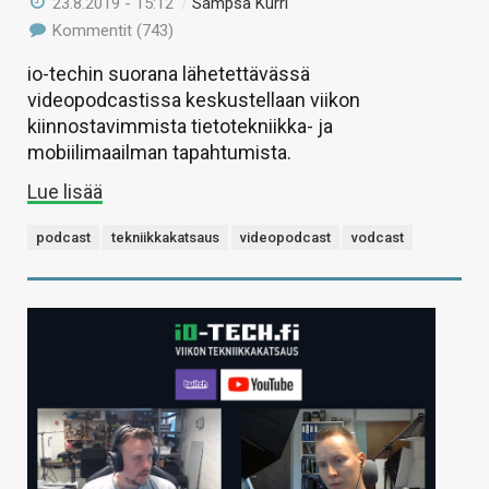
23.8.2019 - 15:12
/
Sampsa Kurri
Kommentit (743)
io-techin suorana lähetettävässä
videopodcastissa keskustellaan viikon
kiinnostavimmista tietotekniikka- ja
mobiilimaailman tapahtumista.
Lue lisää
podcast
tekniikkakatsaus
videopodcast
vodcast