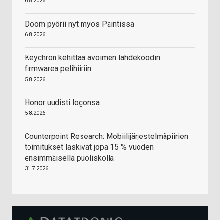
6.8.2026
Doom pyörii nyt myös Paintissa
6.8.2026
Keychron kehittää avoimen lähdekoodin
firmwarea pelihiiriin
5.8.2026
Honor uudisti logonsa
5.8.2026
Counterpoint Research: Mobiilijärjestelmäpiirien
toimitukset laskivat jopa 15 % vuoden
ensimmäisellä puoliskolla
31.7.2026