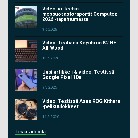
Video: io-techin
messuosastoraportit Computex
2026 -tapahtumasta
3.6.2026
Video: Testissä Keychron K2 HE
All-Wood
13.4.2026
Uusi artikkeli & video: Testissä
Google Pixel 10a
9.3.2026
Video: Testissä Asus ROG Kithara
-pelikuulokkeet
11.2.2026
Lisää videoita