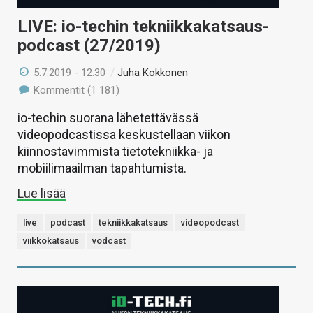
LIVE: io-techin tekniikkakatsaus-
podcast (27/2019)
5.7.2019 - 12:30
/
Juha Kokkonen
Kommentit (1 181)
io-techin suorana lähetettävässä
videopodcastissa keskustellaan viikon
kiinnostavimmista tietotekniikka- ja
mobiilimaailman tapahtumista.
Lue lisää
live
podcast
tekniikkakatsaus
videopodcast
viikkokatsaus
vodcast