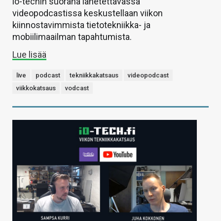
io-techin suorana lähetettävässä
videopodcastissa keskustellaan viikon
kiinnostavimmista tietotekniikka- ja
mobiilimaailman tapahtumista.
Lue lisää
live
podcast
tekniikkakatsaus
videopodcast
viikkokatsaus
vodcast