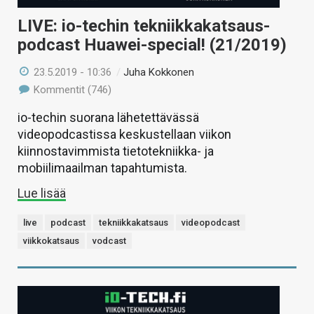
LIVE: io-techin tekniikkakatsaus-
podcast Huawei-special! (21/2019)
23.5.2019 - 10:36
/
Juha Kokkonen
Kommentit (746)
io-techin suorana lähetettävässä
videopodcastissa keskustellaan viikon
kiinnostavimmista tietotekniikka- ja
mobiilimaailman tapahtumista.
Lue lisää
live
podcast
tekniikkakatsaus
videopodcast
viikkokatsaus
vodcast