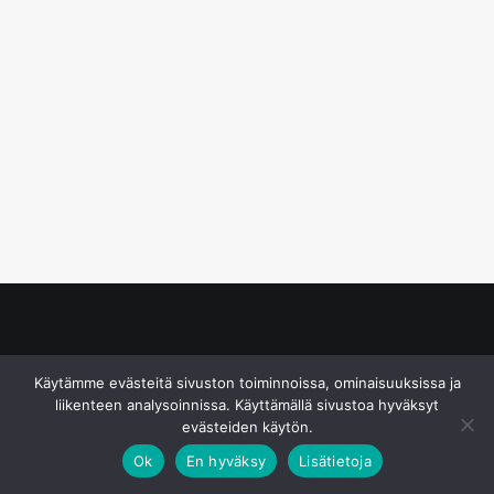
© S&J Media Oy
Käytämme evästeitä sivuston toiminnoissa, ominaisuuksissa ja
liikenteen analysoinnissa. Käyttämällä sivustoa hyväksyt
evästeiden käytön.
Ok
En hyväksy
Lisätietoja