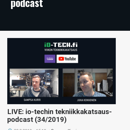
podcast
ARTIKKELIT
VIDEOT
TECHBBS
TIETOA
HINTA.FI
KAUPPA
VAIHDA TEEMA
HAKU
LIVE: io-techin tekniikkakatsaus-
podcast (34/2019)