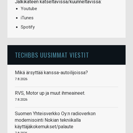
Jälkikäteen katseltavissa/kuunneltavissa:
Youtube
iTunes
Spotify
TECHBBS UUSIMMAT VIESTIT
Mikä ärsyttää kanssa-autoilijoissa?
7.8.2026
RVS, Motor up ja muut ihmeaineet.
7.8.2026
Suomen Yhteisverkko Oy:n radioverkon
modernisointi Nokian tekniikalla
käyttäjäkokemukset/palaute