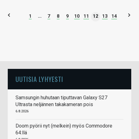
1
...
7
8
9
10
11
12
13
14
UUTISIA LYHYESTI
Samsungin huhutaan tiputtavan Galaxy S27
Ultrasta neljännen takakameran pois
6.8.2026
Doom pyörii nyt (melkein) myös Commodore
64:llä