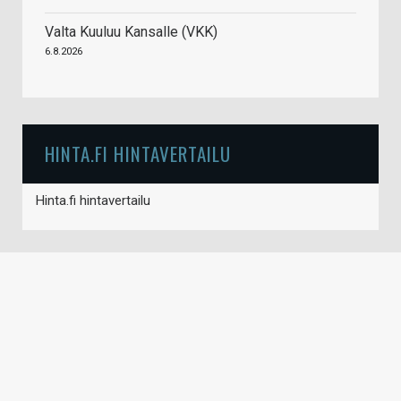
Valta Kuuluu Kansalle (VKK)
6.8.2026
HINTA.FI HINTAVERTAILU
Hinta.fi hintavertailu