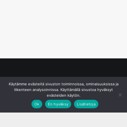
© S&J Media Oy
Käytämme evästeitä sivuston toiminnoissa, ominaisuuksissa ja
liikenteen analysoinnissa. Käyttämällä sivustoa hyväksyt
evästeiden käytön.
Ok
En hyväksy
Lisätietoja
;