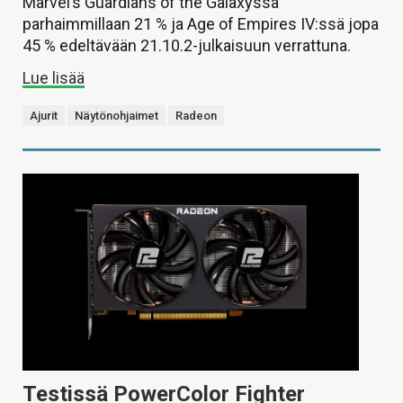
Marvel’s Guardians of the Galaxyssä
parhaimmillaan 21 % ja Age of Empires IV:ssä jopa
45 % edeltävään 21.10.2-julkaisuun verrattuna.
Lue lisää
Ajurit
Näytönohjaimet
Radeon
Testissä PowerColor Fighter