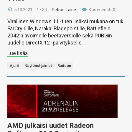
5.10.2021 - 17:30
/
Petrus Laine
Kommentit (0)
Virallisen Windows 11 -tuen lisäksi mukana on tuki
FarCry 6:lle, Naraka: Bladepointille, Battlefield
2042:n avoimelle beetaversiolle sekä PUBGin
uudelle DirectX 12 -päivitykselle.
Lue lisää
Ajurit
Näytönohjaimet
Radeon
AMD julkaisi uudet Radeon