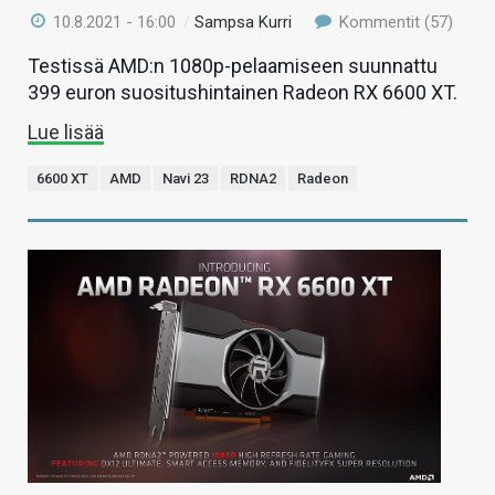
10.8.2021 - 16:00
/
Sampsa Kurri
Kommentit (57)
Testissä AMD:n 1080p-pelaamiseen suunnattu
399 euron suositushintainen Radeon RX 6600 XT.
Lue lisää
6600 XT
AMD
Navi 23
RDNA2
Radeon