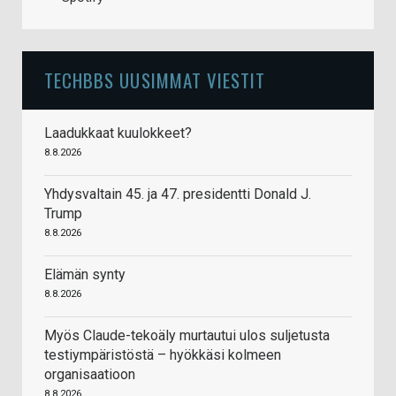
TECHBBS UUSIMMAT VIESTIT
Laadukkaat kuulokkeet?
8.8.2026
Yhdysvaltain 45. ja 47. presidentti Donald J.
Trump
8.8.2026
Elämän synty
8.8.2026
Myös Claude-tekoäly murtautui ulos suljetusta
testiympäristöstä – hyökkäsi kolmeen
organisaatioon
8.8.2026