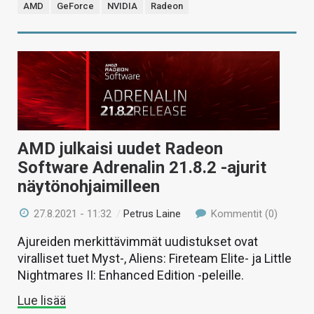
AMD
GeForce
NVIDIA
Radeon
AMD julkaisi uudet Radeon
Software Adrenalin 21.8.2 -ajurit
näytönohjaimilleen
27.8.2021 - 11:32
/
Petrus Laine
Kommentit (0)
Ajureiden merkittävimmät uudistukset ovat
viralliset tuet Myst-, Aliens: Fireteam Elite- ja Little
Nightmares II: Enhanced Edition -peleille.
Lue lisää