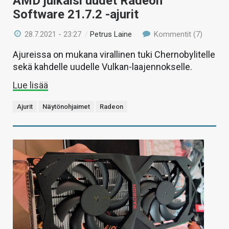
AMD julkaisi uudet Radeon
Software 21.7.2 -ajurit
28.7.2021 - 23:27
/
Petrus Laine
Kommentit (7)
Ajureissa on mukana virallinen tuki Chernobylitelle
sekä kahdelle uudelle Vulkan-laajennokselle.
Lue lisää
Ajurit
Näytönohjaimet
Radeon