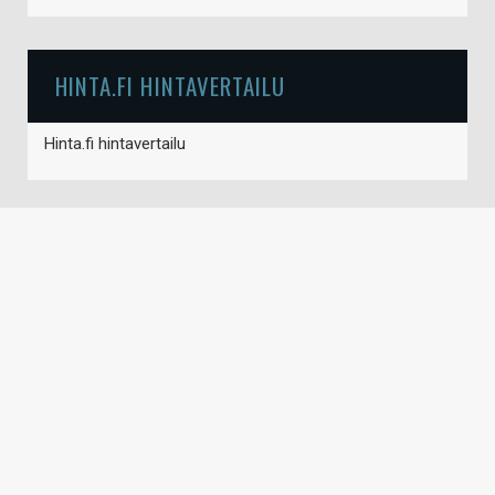
HINTA.FI HINTAVERTAILU
Hinta.fi hintavertailu