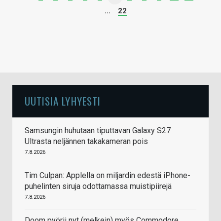
...
22
UUTISIA LYHYESTI
Samsungin huhutaan tiputtavan Galaxy S27
Ultrasta neljännen takakameran pois
7.8.2026
Tim Culpan: Applella on miljardin edestä iPhone-
puhelinten siruja odottamassa muistipiirejä
7.8.2026
Doom pyörii nyt (melkein) myös Commodore