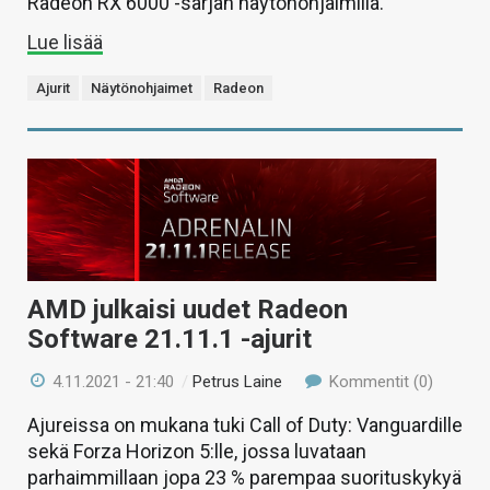
Radeon RX 6000 -sarjan näytönohjaimilla.
Lue lisää
Ajurit
Näytönohjaimet
Radeon
AMD julkaisi uudet Radeon
Software 21.11.1 -ajurit
4.11.2021 - 21:40
/
Petrus Laine
Kommentit (0)
Ajureissa on mukana tuki Call of Duty: Vanguardille
sekä Forza Horizon 5:lle, jossa luvataan
parhaimmillaan jopa 23 % parempaa suorituskykyä