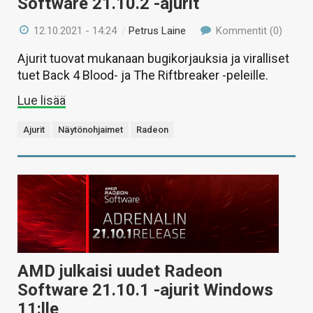
Software 21.10.2 -ajurit
12.10.2021 - 14:24
/
Petrus Laine
Kommentit (0)
Ajurit tuovat mukanaan bugikorjauksia ja viralliset
tuet Back 4 Blood- ja The Riftbreaker -peleille.
Lue lisää
Ajurit
Näytönohjaimet
Radeon
AMD julkaisi uudet Radeon
Software 21.10.1 -ajurit Windows
11:lle