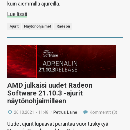
kuin aiemmilla ajureilla.
Lue lisää
Ajurit
Näytönohjaimet
Radeon
AMD julkaisi uudet Radeon
Software 21.10.3 -ajurit
näytönohjaimilleen
26.10.2021 - 11:48
/
Petrus Laine
Kommentit (3)
Uudet ajurit lupaavat parantaa suorituskykyä