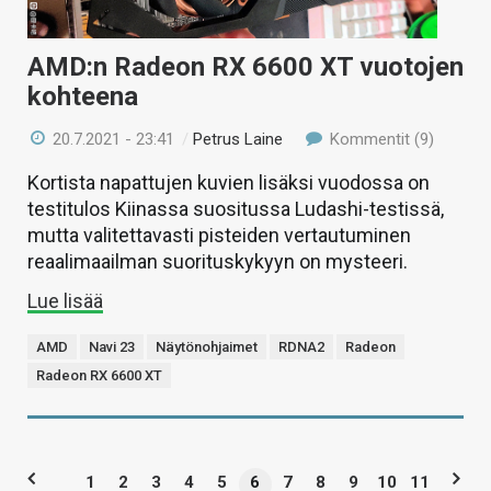
AMD:n Radeon RX 6600 XT vuotojen
kohteena
20.7.2021 - 23:41
/
Petrus Laine
Kommentit (9)
Kortista napattujen kuvien lisäksi vuodossa on
testitulos Kiinassa suositussa Ludashi-testissä,
mutta valitettavasti pisteiden vertautuminen
reaalimaailman suorituskykyyn on mysteeri.
Lue lisää
AMD
Navi 23
Näytönohjaimet
RDNA2
Radeon
Radeon RX 6600 XT
1
2
3
4
5
6
7
8
9
10
11