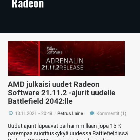
Radeon
ARTIKKELIT
VIDEOT
TECHBBS
TIETOA
HINTA.FI
KAUPPA
AMD julkaisi uudet Radeon
VAIHDA TEEMA
Software 21.11.2 -ajurit uudelle
Battlefield 2042:lle
13.11.2021 - 20:48
/
Petrus Laine
Kommentit (1)
HAKU
Uudet ajurit lupaavat parhaimmillaan jopa 15 %
parempaa suorituskykyä uudessa Battlefieldissä