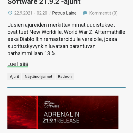
Software 21.9.2 -ajurit
22.9.2021 - 02:20
/
Petrus Laine
Kommentit (0)
Uusien ajureiden merkittävimmät uudistukset
ovat tuet New Worldille, World War Z: Aftermathille
sekä Diablo II:n remasteroidulle versiolle, jossa
suorituskyvynkin luvataan parantuvan
parhaimmillaan 13 %.
Lue lisää
Ajurit
Näytönohjaimet
Radeon