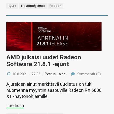
Ajurit
Näytönohjaimet
Radeon
AMD julkaisi uudet Radeon
Software 21.8.1 -ajurit
10.8.2021 - 22:36
/
Petrus Laine
Kommentit (0)
Ajureiden ainut merkittävä uudistus on tuki
huomenna myyntiin saapuville Radeon RX 6600
XT -näytönohjaimille.
Lue lisää