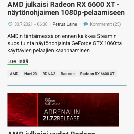
AMD julkaisi Radeon RX 6600 XT -
näytönohjaimen 1080p-pelaamiseen
30.7.2021 - 06:30
/
Petrus Laine
Kommentit (25)
AMD:n tähtäimessä on ennen kaikkea Steamin
suosituinta näytönohjainta GeForce GTX 1060:tä
käyttävien pelaajien kaappaaminen.
Lue lisää
AMD
Navi 23
RDNA2
Radeon
Radeon RX 6600 XT