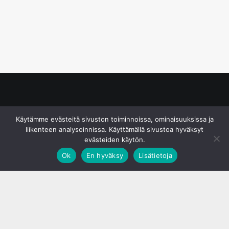
© S&J Media Oy
Käytämme evästeitä sivuston toiminnoissa, ominaisuuksissa ja
liikenteen analysoinnissa. Käyttämällä sivustoa hyväksyt
evästeiden käytön.
Ok
En hyväksy
Lisätietoja
;