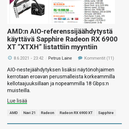
AMD:n AIO-referenssijäähdytystä
käyttävä Sapphire Radeon RX 6900
XT ”XTXH” listattiin myyntiin
8.6.2021 - 23:42
/
Petrus Laine
Kommentit (11)
AIO-nestejäähdytyksen lisäksi näytönohjaimen
kerrotaan eroavan perusmalleista korkeammilla
kellotaajuuksillaan ja nopeammilla 18 Gbps:n
muisteilla.
Lue lisää
AMD
Navi 21
Radeon
Radeon RX 6900 XT
Sapphire