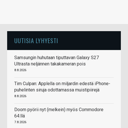
UUTISIA LYHYESTI
Samsungin huhutaan tiputtavan Galaxy S27
Ultrasta neljännen takakameran pois
8.8.2026
Tim Culpan: Applella on miljardin edestä iPhone-
puhelinten siruja odottamassa muistipiirejä
8.8.2026
Doom pyörii nyt (melkein) myös Commodore
64:llä
7.8.2026