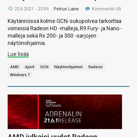
22.6.2021 - 23:09
/
Petrus Laine
Kommentit (4)
Käytännössä kolme GCN-sukupolvea tarkoittaa
viimeisiä Radeon HD -malleja, R9 Fury- ja Nano -
malleja sekä Rx 200- ja 300 -sarjojen
näytönohjaimia.
Lue lisää
AMD
Ajurit
GCN
Näytönohjaimet
Radeon
Windows 7
AMD julkaisi uudet Radeon