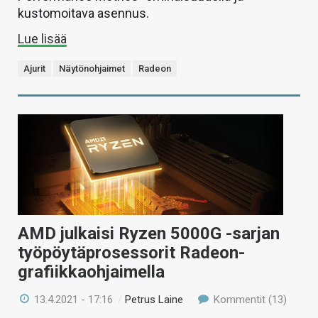
kustomoitava asennus.
Lue lisää
Ajurit
Näytönohjaimet
Radeon
AMD julkaisi Ryzen 5000G -sarjan
työpöytäprosessorit Radeon-
grafiikkaohjaimella
13.4.2021 - 17:16
/
Petrus Laine
Kommentit (13)