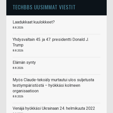
TECHBBS UUSIMMAT VIESTIT
Laadukkaat kuulokkeet?
8.8.2026
Yhdysvaltain 45. ja 47. presidentti Donald J.
Trump
8.8.2026
Elämän synty
8.8.2026
Myös Claude-tekoäly murtautui ulos suljetusta
testiympäristöstä – hyökkäsi kolmeen
organisaatioon
8.8.2026
Venäjä hyökkäsi Ukrainaan 24. helmikuuta 2022