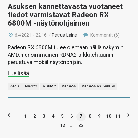
Asuksen kannettavasta vuotaneet
tiedot varmistavat Radeon RX
6800M -näytönohjaimen
6.4.2021 - 22:16
/
Petrus Laine
Kommentit (6)
Radeon RX 6800M tulee olemaan näillä näkymin
AMD:n ensimmäinen RDNA2-arkkitehtuuriin
perustuva mobiilinäytönohjain.
Lue lisää
AMD
Navi22
RDNA2
Radeon
Radeon RX 6800M
1
2
3
4
5
6
7
8
9
10
11
12
...
22