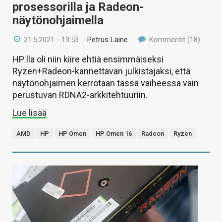
prosessorilla ja Radeon-
näytönohjaimella
21.5.2021 - 13:53
/
Petrus Laine
Kommentit (18)
HP:lla oli niin kiire ehtiä ensimmäiseksi
Ryzen+Radeon-kannettavan julkistajaksi, että
näytönohjaimen kerrotaan tässä vaiheessa vain
perustuvan RDNA2-arkkitehtuuriin.
Lue lisää
AMD
HP
HP Omen
HP Omen 16
Radeon
Ryzen