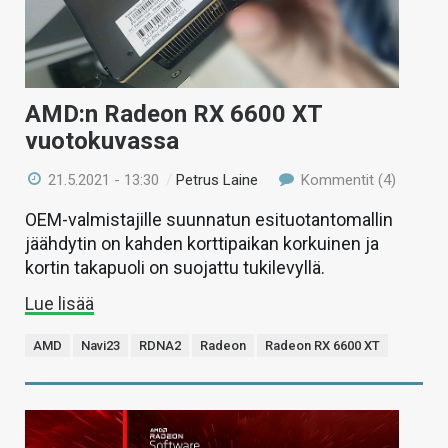
AMD:n Radeon RX 6600 XT
vuotokuvassa
21.5.2021 - 13:30
/
Petrus Laine
Kommentit (4)
OEM-valmistajille suunnatun esituotantomallin
jäähdytin on kahden korttipaikan korkuinen ja
kortin takapuoli on suojattu tukilevyllä.
Lue lisää
AMD
Navi23
RDNA2
Radeon
Radeon RX 6600 XT