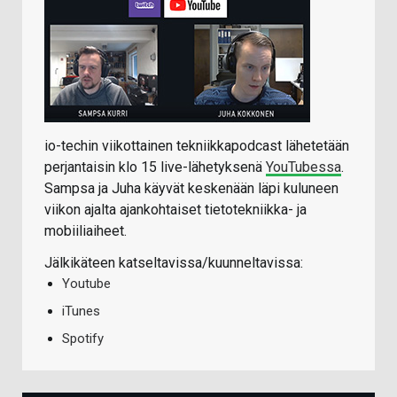
io-techin viikottainen tekniikkapodcast lähetetään
perjantaisin klo 15 live-lähetyksenä
YouTubessa
.
Sampsa ja Juha käyvät keskenään läpi kuluneen
viikon ajalta ajankohtaiset tietotekniikka- ja
mobiiliaiheet.
Jälkikäteen katseltavissa/kuunneltavissa:
Youtube
iTunes
Spotify