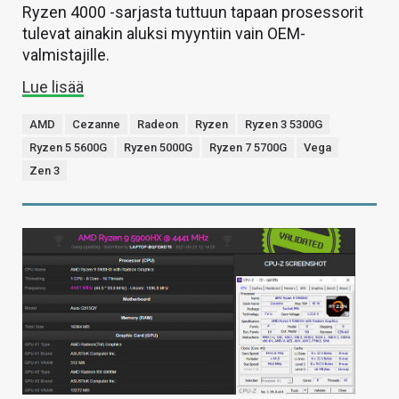
Ryzen 4000 -sarjasta tuttuun tapaan prosessorit
tulevat ainakin aluksi myyntiin vain OEM-
valmistajille.
Lue lisää
AMD
Cezanne
Radeon
Ryzen
Ryzen 3 5300G
Ryzen 5 5600G
Ryzen 5000G
Ryzen 7 5700G
Vega
Zen 3