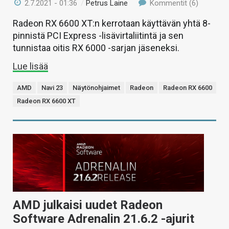
2.7.2021 - 01:36
/
Petrus Laine
Kommentit (6)
Radeon RX 6600 XT:n kerrotaan käyttävän yhtä 8-
pinnistä PCI Express -lisävirtaliitintä ja sen
tunnistaa oitis RX 6000 -sarjan jäseneksi.
Lue lisää
AMD
Navi 23
Näytönohjaimet
Radeon
Radeon RX 6600
Radeon RX 6600 XT
AMD julkaisi uudet Radeon
Software Adrenalin 21.6.2 -ajurit