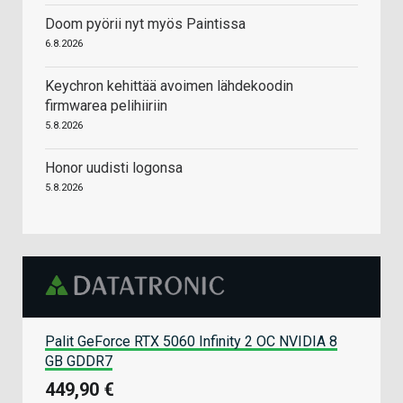
Doom pyörii nyt myös Paintissa
6.8.2026
Keychron kehittää avoimen lähdekoodin
firmwarea pelihiiriin
5.8.2026
Honor uudisti logonsa
5.8.2026
Palit GeForce RTX 5060 Infinity 2 OC NVIDIA 8
GB GDDR7
449,90 €