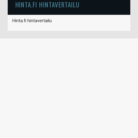
HINTA.FI HINTAVERTAILU
Hinta.fi hintavertailu