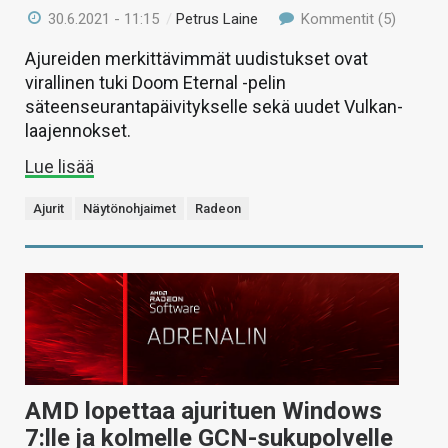
30.6.2021 - 11:15
/
Petrus Laine
Kommentit (5)
Ajureiden merkittävimmät uudistukset ovat
virallinen tuki Doom Eternal -pelin
säteenseurantapäivitykselle sekä uudet Vulkan-
laajennokset.
Lue lisää
Ajurit
Näytönohjaimet
Radeon
AMD lopettaa ajurituen Windows
7:lle ja kolmelle GCN-sukupolvelle