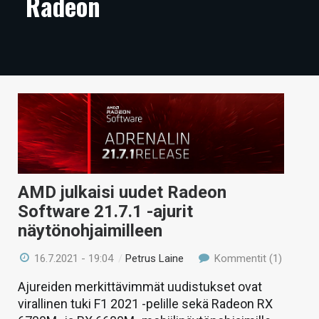
Radeon
ARTIKKELIT
VIDEOT
TECHBBS
TIETOA
HINTA.FI
KAUPPA
AMD julkaisi uudet Radeon
VAIHDA TEEMA
Software 21.7.1 -ajurit
näytönohjaimilleen
16.7.2021 - 19:04
/
Petrus Laine
Kommentit (1)
HAKU
Ajureiden merkittävimmät uudistukset ovat
virallinen tuki F1 2021 -pelille sekä Radeon RX