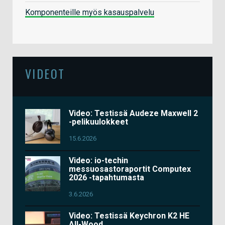
Komponenteille myös kasauspalvelu
VIDEOT
Video: Testissä Audeze Maxwell 2
-pelikuulokkeet
15.6.2026
Video: io-techin
messuosastoraportit Computex
2026 -tapahtumasta
3.6.2026
Video: Testissä Keychron K2 HE
All-Wood