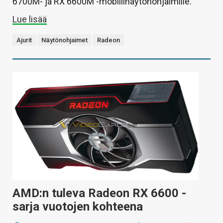
6700M- ja RX 6600M -mobiilinäytönohjaimille.
Lue lisää
Ajurit
Näytönohjaimet
Radeon
AMD:n tuleva Radeon RX 6600 -
sarja vuotojen kohteena