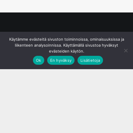
© S&J Media Oy
Käytämme evästeitä sivuston toiminnoissa, ominaisuuksissa ja
liikenteen analysoinnissa. Käyttämällä sivustoa hyväksyt
evästeiden käytön.
Ok
En hyväksy
Lisätietoja
;