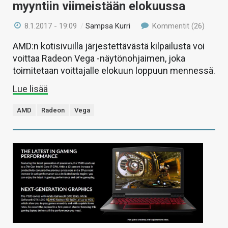
myyntiin viimeistään elokuussa
8.1.2017 - 19:09
/
Sampsa Kurri
Kommentit (26)
AMD:n kotisivuilla järjestettävästä kilpailusta voi
voittaa Radeon Vega -näytönohjaimen, joka
toimitetaan voittajalle elokuun loppuun mennessä.
Lue lisää
AMD
Radeon
Vega