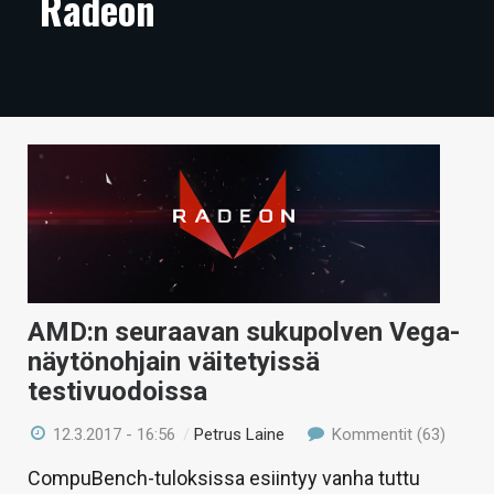
Radeon
ARTIKKELIT
VIDEOT
TECHBBS
TIETOA
HINTA.FI
KAUPPA
VAIHDA TEEMA
AMD:n seuraavan sukupolven Vega-
näytönohjain väitetyissä
testivuodoissa
HAKU
12.3.2017 - 16:56
/
Petrus Laine
Kommentit (63)
CompuBench-tuloksissa esiintyy vanha tuttu