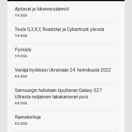
Ajotavat ja liikennesäännöt
9.8.2026
Tesla S,3,X,Y, Roadster ja Cybertruck yleistä
9.8.2026
Pyöräily
9.8.2026
Venäjä hyökkäsi Ukrainaan 24. helmikuuta 2022
8.8.2026
Samsungin huhutaan tiputtavan Galaxy S27
Ultrasta neljännen takakameran pois
8.8.2026
Rannekelloja
8.8.2026