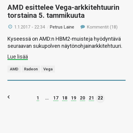
AMD esittelee Vega-arkkitehtuurin
torstaina 5. tammikuuta
1.1.2017 - 22:34
/
Petrus Laine
Kommentit (18)
Kyseessä on AMD:n HBM2-muisteja hyödyntävä
seuraavan sukupolven näytönohjainarkkitehtuuri.
Lue lisää
AMD
Radeon
Vega
1
...
17
18
19
20
21
22