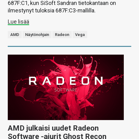
687F:C1, kun SiSoft Sandran tietokantaan on
ilmestynyt tuloksia 687F:C3-mallilla.
Lue lisää
AMD
Näytönohjain
Radeon
Vega
AMD julkaisi uudet Radeon
Software -ajurit Ghost Recon