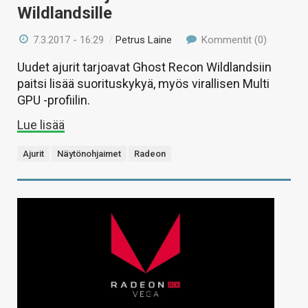
Wildlandsille
7.3.2017 - 16:29
/
Petrus Laine
Kommentit (0)
Uudet ajurit tarjoavat Ghost Recon Wildlandsiin
paitsi lisää suorituskykyä, myös virallisen Multi
GPU -profiilin.
Lue lisää
Ajurit
Näytönohjaimet
Radeon