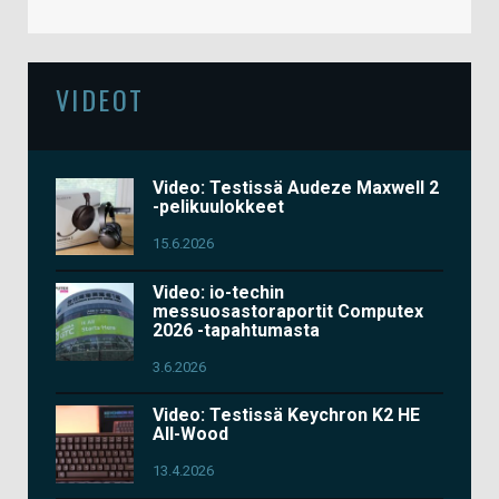
VIDEOT
Video: Testissä Audeze Maxwell 2
-pelikuulokkeet
15.6.2026
Video: io-techin
messuosastoraportit Computex
2026 -tapahtumasta
3.6.2026
Video: Testissä Keychron K2 HE
All-Wood
13.4.2026