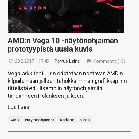
AMD:n Vega 10 -näytönohjaimen
prototyypistä uusia kuvia
23.2.2017 - 17:49
/
Petrus Laine
Kommentit (10)
Vega-arkkitehtuurin odotetaan nostavan AMD:n
kilpailemaan jälleen tehokkaimman grafiikkapiirin
tittelistä edullisempiin näytönohjaimiin
tähdänneen Polariksen jälkeen.
Lue lisää
AMD
Näytönohjaimet
Radeon
Vega