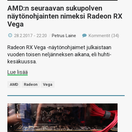
AMD:n seuraavan sukupolven
näytönohjainten nimeksi Radeon RX
Vega
28.2.2017 - 22:20
/
Petrus Laine
Kommentit (34)
Radeon RX Vega -näytönohjaimet julkaistaan
vuoden toisen neljänneksen aikana, eli huhti-
kesäkuussa.
Lue lisää
AMD
Radeon
Vega