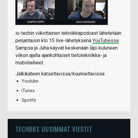
io-techin viikottainen tekniikkapodcast lähetetään
perjantaisin klo 15 live-lähetyksenä
YouTubessa
.
Sampsa ja Juha käyvät keskenään läpi kuluneen
viikon ajalta ajankohtaiset tietotekniikka- ja
mobiiliaiheet.
Jälkikäteen katseltavissa/kuunneltavissa:
Youtube
iTunes
Spotify
TECHBBS UUSIMMAT VIESTIT