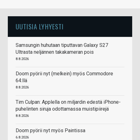
UUTISIA LYHYESTI
Samsungin huhutaan tiputtavan Galaxy S27
Ultrasta neljännen takakameran pois
8.8.2026
Doom pyörii nyt (melkein) myös Commodore
64:llä
8.8.2026
Tim Culpan: Applella on miljardin edestä iPhone-
puhelinten siruja odottamassa muistipiirejä
8.8.2026
Doom pyörii nyt myös Paintissa
6.8.2026