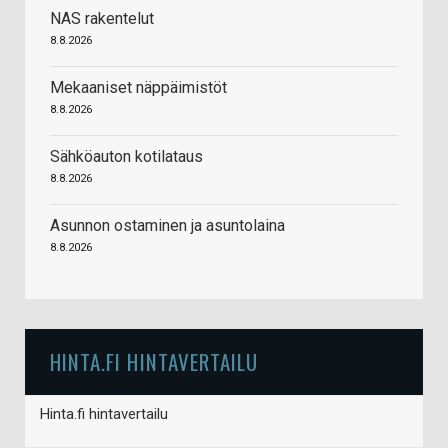
NAS rakentelut
8.8.2026
Mekaaniset näppäimistöt
8.8.2026
Sähköauton kotilataus
8.8.2026
Asunnon ostaminen ja asuntolaina
8.8.2026
HINTA.FI HINTAVERTAILU
Hinta.fi hintavertailu