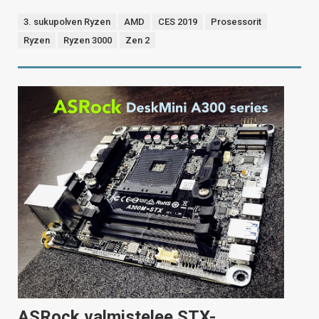
3. sukupolven Ryzen
AMD
CES 2019
Prosessorit
Ryzen
Ryzen 3000
Zen 2
ASRock valmistelee STX-