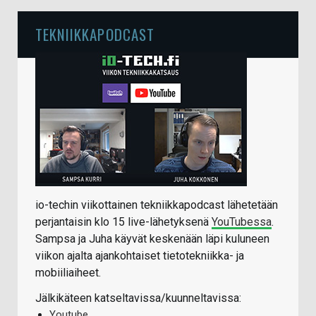
TEKNIIKKAPODCAST
io-techin viikottainen tekniikkapodcast lähetetään
perjantaisin klo 15 live-lähetyksenä
YouTubessa
.
Sampsa ja Juha käyvät keskenään läpi kuluneen
viikon ajalta ajankohtaiset tietotekniikka- ja
mobiiliaiheet.
Jälkikäteen katseltavissa/kuunneltavissa:
Youtube