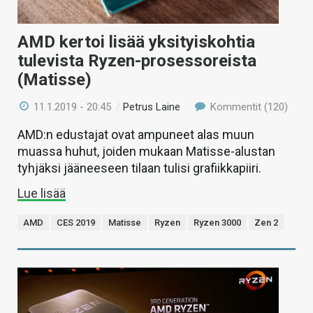
AMD kertoi lisää yksityiskohtia
tulevista Ryzen-prosessoreista
(Matisse)
11.1.2019 - 20:45
/
Petrus Laine
Kommentit (120)
AMD:n edustajat ovat ampuneet alas muun
muassa huhut, joiden mukaan Matisse-alustan
tyhjäksi jääneeseen tilaan tulisi grafiikkapiiri.
Lue lisää
AMD
CES 2019
Matisse
Ryzen
Ryzen 3000
Zen 2