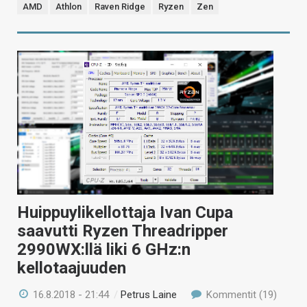
AMD
Athlon
Raven Ridge
Ryzen
Zen
Huippuylikellottaja Ivan Cupa
saavutti Ryzen Threadripper
2990WX:llä liki 6 GHz:n
kellotaajuuden
16.8.2018 - 21:44
/
Petrus Laine
Kommentit (19)