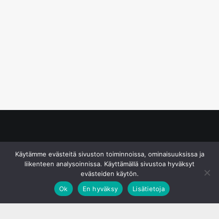
© S&J Media Oy
Käytämme evästeitä sivuston toiminnoissa, ominaisuuksissa ja
liikenteen analysoinnissa. Käyttämällä sivustoa hyväksyt
evästeiden käytön.
Ok
En hyväksy
Lisätietoja
;