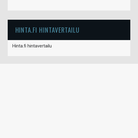
HINTA.FI HINTAVERTAILU
Hinta.fi hintavertailu