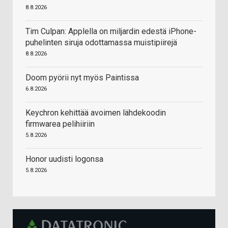
8.8.2026
Tim Culpan: Applella on miljardin edestä iPhone-
puhelinten siruja odottamassa muistipiirejä
8.8.2026
Doom pyörii nyt myös Paintissa
6.8.2026
Keychron kehittää avoimen lähdekoodin
firmwarea pelihiiriin
5.8.2026
Honor uudisti logonsa
5.8.2026