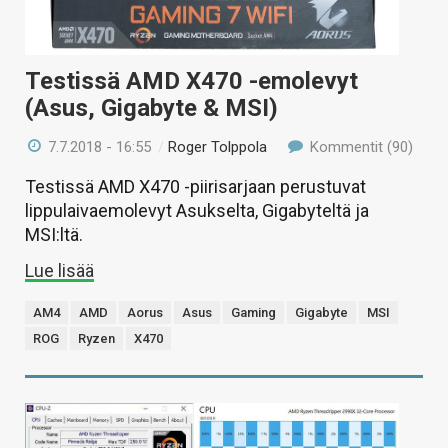
Testissä AMD X470 -emolevyt
(Asus, Gigabyte & MSI)
7.7.2018 - 16:55
/
Roger Tolppola
Kommentit (90)
Testissä AMD X470 -piirisarjaan perustuvat
lippulaivaemolevyt Asukselta, Gigabyteltä ja
MSI:ltä.
Lue lisää
AM4
AMD
Aorus
Asus
Gaming
Gigabyte
MSI
ROG
Ryzen
X470