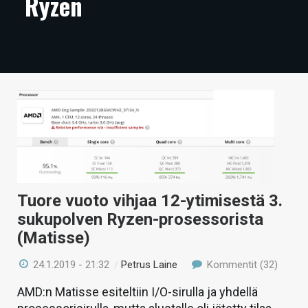
Ryzen
ARTIKKELIT
VIDEOT
TECHBBS
TIETOA
HINTA.FI
KAUPPA
VAIHDA TEEMA
Tuore vuoto vihjaa 12-ytimisestä 3.
sukupolven Ryzen-prosessorista
(Matisse)
HAKU
24.1.2019 - 21:32
/
Petrus Laine
Kommentit (32)
AMD:n Matisse esiteltiin I/O-sirulla ja yhdellä