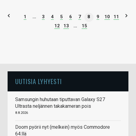
1
...
3
4
5
6
7
8
9
10
11
12
13
...
15
UUTISIA LYHYESTI
Samsungin huhutaan tiputtavan Galaxy S27
Ultrasta neljännen takakameran pois
8.8.2026
Doom pyörii nyt (melkein) myös Commodore
64:llä