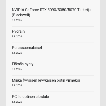
NVIDIA GeForce RTX 5090/5080/5070 Ti -ketju
(Blackwell)
8.8.2026
Pyöräily
8.8.2026
Perussuomalaiset
8.8.2026
Elämän synty
8.8.2026
Minkä fyysisen levykäisen ostin viimeksi
8.8.2026
PC:lle optinen ulostulo
8.8.2026