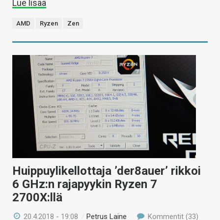
Lue lisää
AMD
Ryzen
Zen
Huippuylikellottaja ’der8auer’ rikkoi
6 GHz:n rajapyykin Ryzen 7
2700X:llä
20.4.2018 - 19:08
/
Petrus Laine
Kommentit (33)