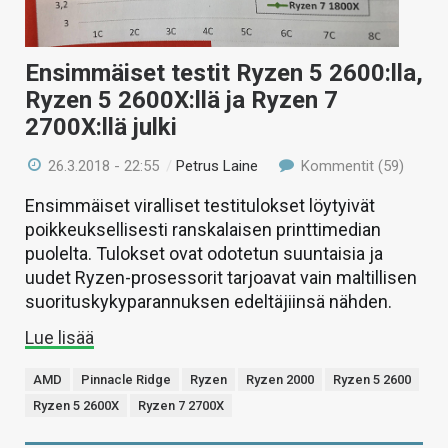
Ensimmäiset testit Ryzen 5 2600:lla,
Ryzen 5 2600X:llä ja Ryzen 7
2700X:llä julki
26.3.2018 - 22:55
/
Petrus Laine
Kommentit (59)
Ensimmäiset viralliset testitulokset löytyivät
poikkeuksellisesti ranskalaisen printtimedian
puolelta. Tulokset ovat odotetun suuntaisia ja
uudet Ryzen-prosessorit tarjoavat vain maltillisen
suorituskykyparannuksen edeltäjiinsä nähden.
Lue lisää
AMD
Pinnacle Ridge
Ryzen
Ryzen 2000
Ryzen 5 2600
Ryzen 5 2600X
Ryzen 7 2700X