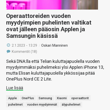
Operaattoreiden vuoden
myydyimpien puhelinten valtikat
ovat jälleen pääosin Applen ja
Samsungin käsissä
2.1.2023 - 13:29
/
Oskari Manninen
Kommentit (18)
Sekä DNA:lla että Telian kuluttajapuolella vuoden
myydyimmäksi puhelimeksi ylsi Applen iPhone 13,
mutta Elisan kuluttajapuolella ykkössijaa pitää
OnePlus Nord CE 2 Lite.
Lue lisää
Apple
OnePlus
Samsung
Xiaomi
operaattorit
puhelimet
vuoden myydyimmät
älypuhelimet