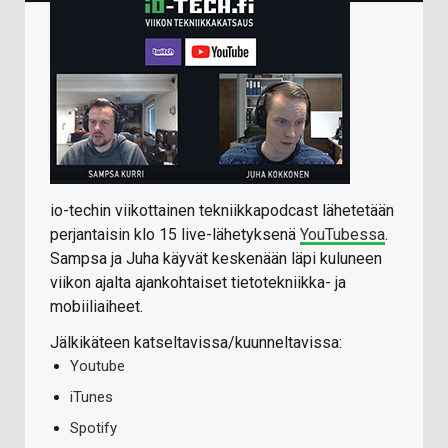
io-techin viikottainen tekniikkapodcast lähetetään
perjantaisin klo 15 live-lähetyksenä
YouTubessa
.
Sampsa ja Juha käyvät keskenään läpi kuluneen
viikon ajalta ajankohtaiset tietotekniikka- ja
mobiiliaiheet.
Jälkikäteen katseltavissa/kuunneltavissa:
Youtube
iTunes
Spotify