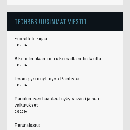
TECHBBS UUSIMMAT VIESTIT
Suosittele kirjaa
6.8.2026
Alkoholin tilaaminen ulkomailta netin kautta
6.8.2026
Doom pyörii nyt myös Paintissa
6.8.2026
Pariutumisen haasteet nykypäivänä ja sen
vaikutukset
6.8.2026
Perunalastut