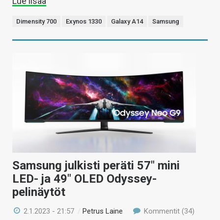
Lue lisää
Dimensity 700
Exynos 1330
Galaxy A14
Samsung
Samsung julkisti peräti 57″ mini
LED- ja 49″ OLED Odyssey-
pelinäytöt
2.1.2023 - 21:57
/
Petrus Laine
Kommentit (34)