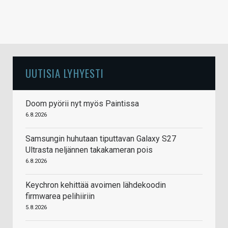
UUTISIA LYHYESTI
Doom pyörii nyt myös Paintissa
6.8.2026
Samsungin huhutaan tiputtavan Galaxy S27
Ultrasta neljännen takakameran pois
6.8.2026
Keychron kehittää avoimen lähdekoodin
firmwarea pelihiiriin
5.8.2026