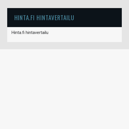
HINTA.FI HINTAVERTAILU
Hinta.fi hintavertailu