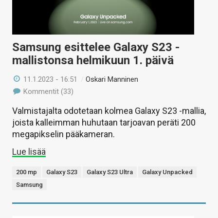
Samsung esittelee Galaxy S23 -
mallistonsa helmikuun 1. päivä
11.1.2023 - 16:51
/
Oskari Manninen
Kommentit (33)
Valmistajalta odotetaan kolmea Galaxy S23 -mallia,
joista kalleimman huhutaan tarjoavan peräti 200
megapikselin pääkameran.
Lue lisää
200 mp
Galaxy S23
Galaxy S23 Ultra
Galaxy Unpacked
Samsung