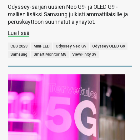
Odyssey-sarjan uusien Neo G9- ja OLED G9 -
mallien lisäksi Samsung julkisti ammattilaisille ja
peruskäyttöön suunnatut älynäytöt.
Lue lisää
CES 2023
Mini-LED
Odyssey Neo G9
Odyssey OLED G9
Samsung
Smart Monitor M8
ViewFinity S9