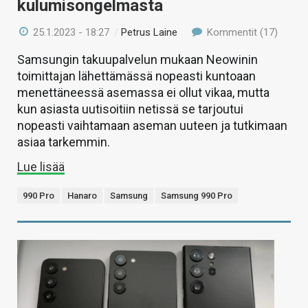
kulumisongelmasta
25.1.2023 - 18:27
/
Petrus Laine
Kommentit (17)
Samsungin takuupalvelun mukaan Neowinin
toimittajan lähettämässä nopeasti kuntoaan
menettäneessä asemassa ei ollut vikaa, mutta
kun asiasta uutisoitiin netissä se tarjoutui
nopeasti vaihtamaan aseman uuteen ja tutkimaan
asiaa tarkemmin.
Lue lisää
990 Pro
Hanaro
Samsung
Samsung 990 Pro