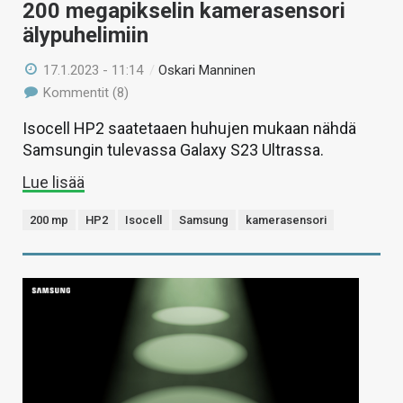
200 megapikselin kamerasensori
älypuhelimiin
17.1.2023 - 11:14
/
Oskari Manninen
Kommentit (8)
Isocell HP2 saatetaaen huhujen mukaan nähdä
Samsungin tulevassa Galaxy S23 Ultrassa.
Lue lisää
200 mp
HP2
Isocell
Samsung
kamerasensori