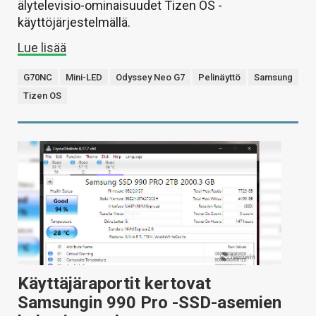
älytelevisio-ominaisuudet Tizen OS -
käyttöjärjestelmällä.
Lue lisää
G70NC
Mini-LED
Odyssey Neo G7
Pelinäyttö
Samsung
Tizen OS
Käyttäjäraportit kertovat
Samsungin 990 Pro -SSD-asemien