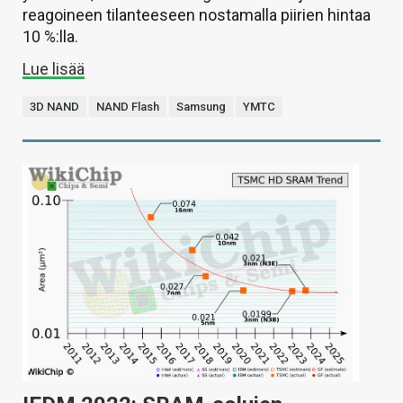
reagoineen tilanteeseen nostamalla piirien hintaa
10 %:lla.
Lue lisää
3D NAND
NAND Flash
Samsung
YMTC