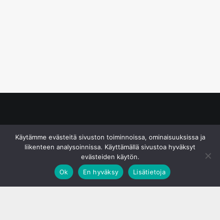
© S&J Media Oy
Käytämme evästeitä sivuston toiminnoissa, ominaisuuksissa ja
liikenteen analysoinnissa. Käyttämällä sivustoa hyväksyt
evästeiden käytön.
Ok
En hyväksy
Lisätietoja
;