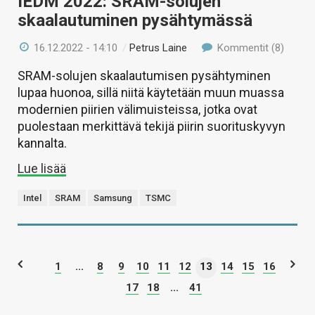
IEDM 2022: SRAM-solujen
skaalautuminen pysähtymässä
16.12.2022 - 14:10
/
Petrus Laine
Kommentit (8)
SRAM-solujen skaalautumisen pysähtyminen
lupaa huonoa, sillä niitä käytetään muun muassa
modernien piirien välimuisteissa, jotka ovat
puolestaan merkittävä tekijä piirin suorituskyvyn
kannalta.
Lue lisää
Intel
SRAM
Samsung
TSMC
1
...
8
9
10
11
12
13
14
15
16
17
18
...
41