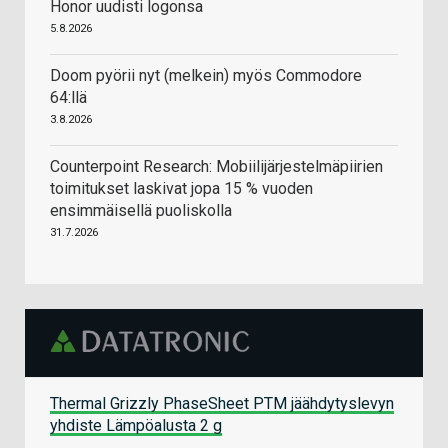
Honor uudisti logonsa
5.8.2026
Doom pyörii nyt (melkein) myös Commodore
64:llä
3.8.2026
Counterpoint Research: Mobiilijärjestelmäpiirien
toimitukset laskivat jopa 15 % vuoden
ensimmäisellä puoliskolla
31.7.2026
Thermal Grizzly PhaseSheet PTM jäähdytyslevyn
yhdiste Lämpöalusta 2 g