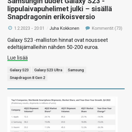
Samsungin uudet Galaxy S23 -
lippulaivapuhelimet julki – sisällä
Snapdragonin erikoisversio
1.2.2023 - 20:01
/
Juha Kokkonen
Kommentit (73)
Galaxy S23 -malliston hinnat ovat nousseet
edeltäjämalleihin nähden 50-200 euroa.
Lue lisää
Galaxy S23
Galaxy S23 Ultra
Samsung
Snapdragon 8 Gen 2