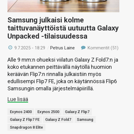
Samsung julkaisi kolme
taittuvanäyttöistä uutuutta Galaxy
Unpacked -tilaisuudessa
9.7.2025 - 18:29
/
Petrus Laine
Kommentit (51)
Alle 9 mm:n ohueksi viilatun Galaxy Z Fold7:n ja
koko etukannen peittävällä näytöllä huomion
keräävän Flip7:n rinnalla julkaistiin myös
edullisempi Flip7 FE, joka on käytännössä Flip6
Samsungin omalla järjestelmäpiirillä.
Lue lisää
Exynos 2400
Exynos 2500
Galaxy Z Flip7
Galaxy Z Flip7 FE
Galaxy Z Fold7
Samsung
Snapdragon 8 Elite