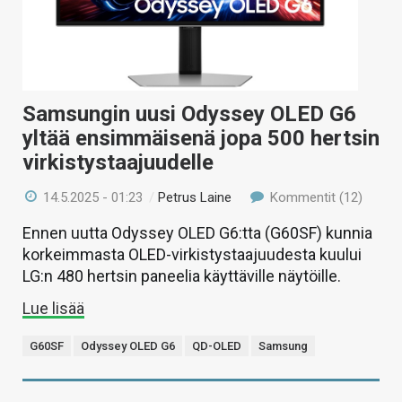
Samsungin uusi Odyssey OLED G6
yltää ensimmäisenä jopa 500 hertsin
virkistystaajuudelle
14.5.2025 - 01:23
/
Petrus Laine
Kommentit (12)
Ennen uutta Odyssey OLED G6:tta (G60SF) kunnia
korkeimmasta OLED-virkistystaajuudesta kuului
LG:n 480 hertsin paneelia käyttäville näytöille.
Lue lisää
G60SF
Odyssey OLED G6
QD-OLED
Samsung