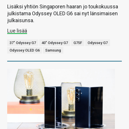
Lisäksi yhtiön Singaporen haaran jo toukokuussa
julkistama Odyssey OLED G6 sai nyt länsimaisen
julkaisunsa.
Lue lisää
37" Odyssey G7
40" Odyssey G7
G75F
Odyssey G7
Odyssey OLED G6
Samsung