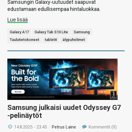
Samsungin Galaxy-uutuudet saapuvat
edustamaan edullisempaa hintaluokkaa.
Lue lisää
Galaxy A17
Galaxy Tab S10 Lite
Samsung
Taulutietokoneet
tabletit
älypuhelimet
Samsung julkaisi uudet Odyssey G7
-pelinäytöt
14.8.2025 - 23:45
/
Petrus Laine
Kommentit (0)