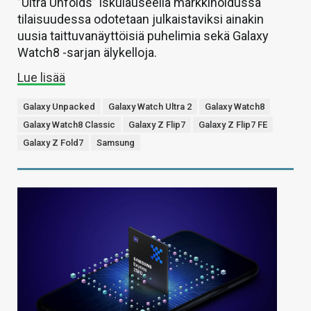
”Ultra Unfolds” iskulauseella markkinoidussa
tilaisuudessa odotetaan julkaistaviksi ainakin
uusia taittuvanäyttöisiä puhelimia sekä Galaxy
Watch8 -sarjan älykelloja.
Lue lisää
Galaxy Unpacked
Galaxy Watch Ultra 2
Galaxy Watch8
Galaxy Watch8 Classic
Galaxy Z Flip7
Galaxy Z Flip7 FE
Galaxy Z Fold7
Samsung