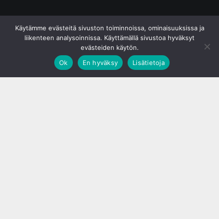
© S&J Media Oy
Käytämme evästeitä sivuston toiminnoissa, ominaisuuksissa ja
liikenteen analysoinnissa. Käyttämällä sivustoa hyväksyt
evästeiden käytön.
Ok
En hyväksy
Lisätietoja
;