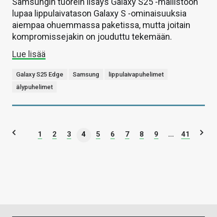
Samsungin tuorein lisäys Galaxy S25 -mallistoon
lupaa lippulaivatason Galaxy S -ominaisuuksia
aiempaa ohuemmassa paketissa, mutta joitain
kompromissejakin on jouduttu tekemään.
Lue lisää
Galaxy S25 Edge
Samsung
lippulaivapuhelimet
älypuhelimet
1
2
3
4
5
6
7
8
9
...
41