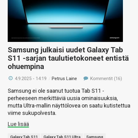
Samsung julkaisi uudet Galaxy Tab
S11 -sarjan taulutietokoneet entistä
ohuempina
4.9.2025 - 14:19
/
Petrus Laine
Kommentit (16)
Samsung ei ole saanut tuotua Tab S11 -
perheeseen merkittäviä uusia ominaisuuksia,
mutta Ultra-mallin näyttölovea on saatu kutistettua
viime sukupolvesta.
Lue lisää
Galaxy Tab S11
Galaxy Tab S11 Ultra
Samsung