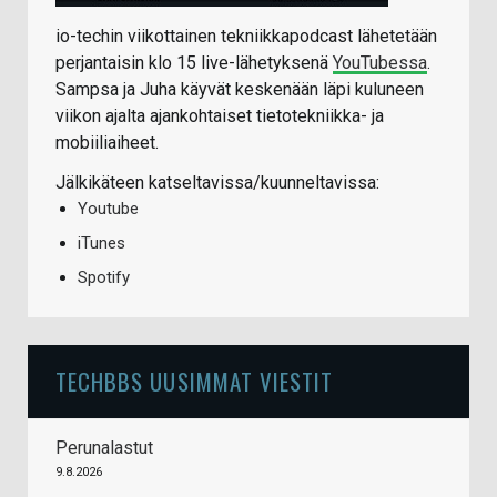
io-techin viikottainen tekniikkapodcast lähetetään
perjantaisin klo 15 live-lähetyksenä
YouTubessa
.
Sampsa ja Juha käyvät keskenään läpi kuluneen
viikon ajalta ajankohtaiset tietotekniikka- ja
mobiiliaiheet.
Jälkikäteen katseltavissa/kuunneltavissa:
Youtube
iTunes
Spotify
TECHBBS UUSIMMAT VIESTIT
Perunalastut
9.8.2026