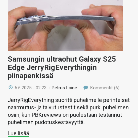
Samsungin ultraohut Galaxy S25
Edge JerryRigEverythingin
piinapenkissä
6.6.2025 - 02:23
/
Petrus Laine
Kommentit (6)
JerryRigEverything suoritti puhelimelle perinteiset
naarmutus- ja taivutustestit sekä purki puhelimen
osiin, kun PBKreviews on puolestaan testannut
puhelimen pudotuskestävyyttä.
Lue lisää