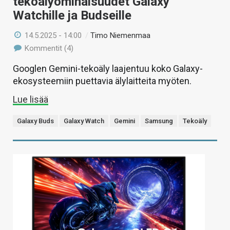
tekoälyominaisuudet Galaxy
Watchille ja Budseille
14.5.2025 - 14:00
/
Timo Niemenmaa
Kommentit (4)
Googlen Gemini-tekoäly laajentuu koko Galaxy-
ekosysteemiin puettavia älylaitteita myöten.
Lue lisää
Galaxy Buds
Galaxy Watch
Gemini
Samsung
Tekoäly