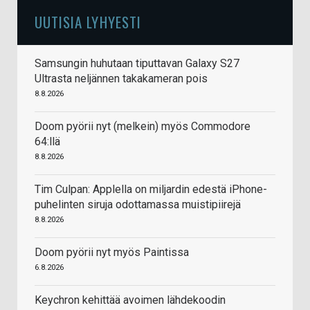
UUTISIA LYHYESTI
Samsungin huhutaan tiputtavan Galaxy S27
Ultrasta neljännen takakameran pois
8.8.2026
Doom pyörii nyt (melkein) myös Commodore
64:llä
8.8.2026
Tim Culpan: Applella on miljardin edestä iPhone-
puhelinten siruja odottamassa muistipiirejä
8.8.2026
Doom pyörii nyt myös Paintissa
6.8.2026
Keychron kehittää avoimen lähdekoodin