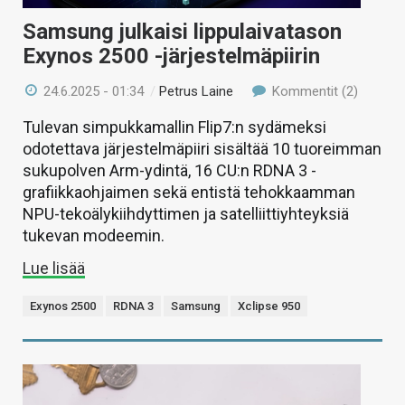
Samsung julkaisi lippulaivatason
Exynos 2500 -järjestelmäpiirin
24.6.2025 - 01:34
/
Petrus Laine
Kommentit (2)
Tulevan simpukkamallin Flip7:n sydämeksi
odotettava järjestelmäpiiri sisältää 10 tuoreimman
sukupolven Arm-ydintä, 16 CU:n RDNA 3 -
grafiikkaohjaimen sekä entistä tehokkaamman
NPU-tekoälykiihdyttimen ja satelliittiyhteyksiä
tukevan modeemin.
Lue lisää
Exynos 2500
RDNA 3
Samsung
Xclipse 950