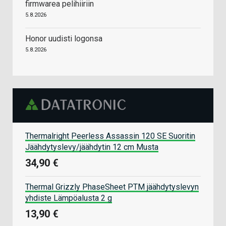
firmwarea pelihiiriin
5.8.2026
Honor uudisti logonsa
5.8.2026
Thermalright Peerless Assassin 120 SE Suoritin
Jäähdytyslevy/jäähdytin 12 cm Musta
34,90 €
Thermal Grizzly PhaseSheet PTM jäähdytyslevyn
yhdiste Lämpöalusta 2 g
13,90 €