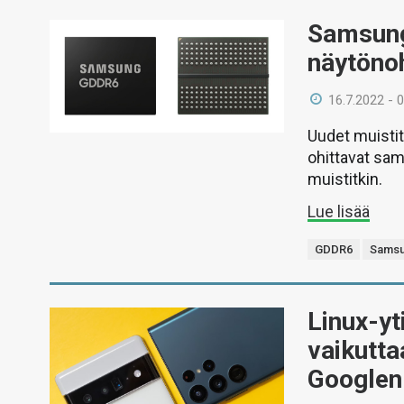
Samsung
näytönoh
16.7.2022 - 
Uudet muisti
ohittavat sam
muistitkin.
Lue lisää
GDDR6
Sams
Linux-yt
vaikutta
Googlen 