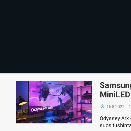
Samsung 
MiniLED
15.8.2022 - 
Odyssey Ark -
suositushint