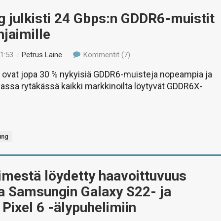
 julkisti 24 Gbps:n GDDR6-muistit
jaimille
01:53
/
Petrus Laine
Kommentit (7)
t ovat jopa 30 % nykyisiä GDDR6-muisteja nopeampia ja
assa rytäkässä kaikki markkinoilta löytyvät GDDR6X-
ung
imestä löydetty haavoittuvuus
a Samsungin Galaxy S22- ja
Pixel 6 -älypuhelimiin