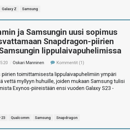
Galaxy Z
Samsung
min ja Samsungin uusi sopimus
asvattamaan Snapdragon-piirien
 Samsungin lippulaivapuhelimissa
15:20
/
Oskari Manninen
Kommentit (1)
piirien toimittamisesta lippulaivapuhelimiin ympäri
ä vettä myllyyn huhuille, joiden mukaan Samsung tulisi
ista Exynos-piireistään ensi vuoden Galaxy S23 -
 23
Qualcomm
Samsung
Snapdragon