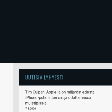
UUTISIA LYHYESTI
Tim Culpan: Applella on miljardin edestä
iPhone-puhelinten siruja odottamassa
muistipiirejä
7.8.2026