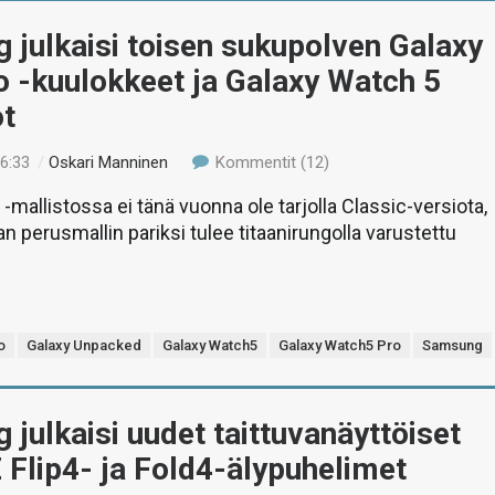
julkaisi toisen sukupolven Galaxy
 -kuulokkeet ja Galaxy Watch 5
ot
16:33
/
Oskari Manninen
Kommentit (12)
-mallistossa ei tänä vuonna ole tarjolla Classic-versiota,
an perusmallin pariksi tulee titaanirungolla varustettu
o
Galaxy Unpacked
Galaxy Watch5
Galaxy Watch5 Pro
Samsung
julkaisi uudet taittuvanäyttöiset
 Flip4- ja Fold4-älypuhelimet