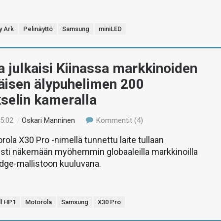
y Ark
Pelinäyttö
Samsung
miniLED
 julkaisi Kiinassa markkinoiden
isen älypuhelimen 200
selin kameralla
15:02
/
Oskari Manninen
Kommentit (4)
rola X30 Pro -nimellä tunnettu laite tullaan
sti näkemään myöhemmin globaaleilla markkinoilla
dge-mallistoon kuuluvana.
ll HP1
Motorola
Samsung
X30 Pro