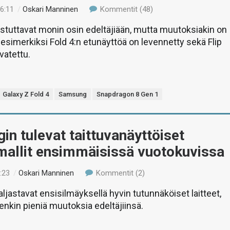
16:11
/
Oskari Manninen
Kommentit (48)
tuttavat monin osin edeltäjiään, mutta muutoksiakin on
 esimerkiksi Fold 4:n etunäyttöä on levennetty sekä Flip
vatettu.
Galaxy Z Fold 4
Samsung
Snapdragon 8 Gen 1
n tulevat taittuvanäyttöiset
mallit ensimmäisissä vuotokuvissa
:23
/
Oskari Manninen
Kommentit (2)
ljastavat ensisilmäyksellä hyvin tutunnäköiset laitteet,
tenkin pieniä muutoksia edeltäjiinsä.