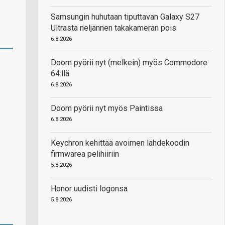
Samsungin huhutaan tiputtavan Galaxy S27
Ultrasta neljännen takakameran pois
6.8.2026
Doom pyörii nyt (melkein) myös Commodore
64:llä
6.8.2026
Doom pyörii nyt myös Paintissa
6.8.2026
Keychron kehittää avoimen lähdekoodin
firmwarea pelihiiriin
5.8.2026
Honor uudisti logonsa
5.8.2026