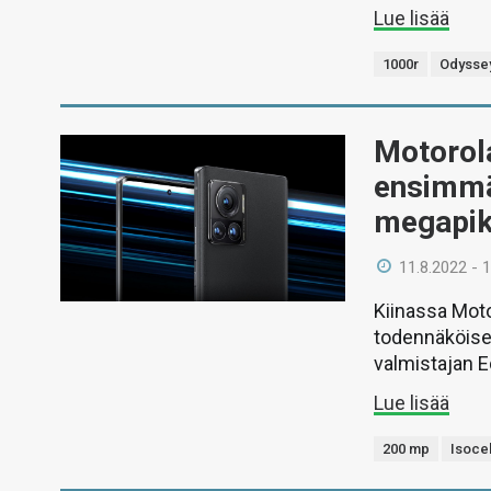
Lue lisää
1000r
Odysse
Motorola
ensimmä
megapik
11.8.2022 - 
Kiinassa Moto
todennäköise
valmistajan E
Lue lisää
200 mp
Isoce