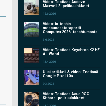
Video: Testissä Audeze
Maxwell 2 -pelikuulokkeet
15.6.2026
Video: io-techin
messuosastoraportit
Computex 2026 -tapahtumasta
3.6.2026
Video: Testissä Keychron K2 HE
All-Wood
13.4.2026
Uusi artikkeli & video: Testissä
Google Pixel 10a
9.3.2026
Video: Testissä Asus ROG
Kithara -pelikuulokkeet
11.2.2026