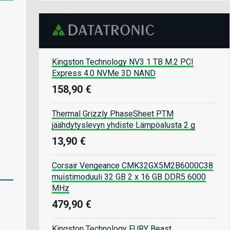
Kingston Technology NV3 1 TB M.2 PCI
Express 4.0 NVMe 3D NAND
158,90 €
Thermal Grizzly PhaseSheet PTM
jäähdytyslevyn yhdiste Lämpöalusta 2 g
13,90 €
Corsair Vengeance CMK32GX5M2B6000C38
muistimoduuli 32 GB 2 x 16 GB DDR5 6000
MHz
479,90 €
Kingston Technology FURY Beast