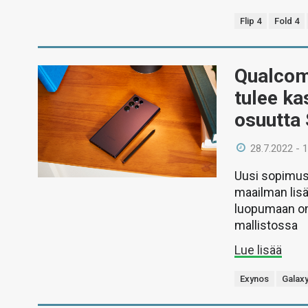
Flip 4
Fold 4
Qualcom
tulee k
osuutta
28.7.2022 - 
Uusi sopimus 
maailman lisä
luopumaan om
mallistossa
Lue lisää
Exynos
Galaxy