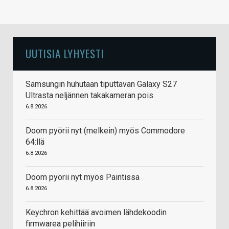
UUTISIA LYHYESTI
Samsungin huhutaan tiputtavan Galaxy S27
Ultrasta neljännen takakameran pois
6.8.2026
Doom pyörii nyt (melkein) myös Commodore
64:llä
6.8.2026
Doom pyörii nyt myös Paintissa
6.8.2026
Keychron kehittää avoimen lähdekoodin
firmwarea pelihiiriin