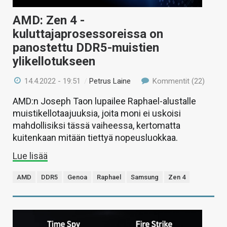
AMD: Zen 4 -
kuluttajaprosessoreissa on
panostettu DDR5-muistien
ylikellotukseen
14.4.2022 - 19:51
/
Petrus Laine
Kommentit (22)
AMD:n Joseph Taon lupailee Raphael-alustalle
muistikellotaajuuksia, joita moni ei uskoisi
mahdollisiksi tässä vaiheessa, kertomatta
kuitenkaan mitään tiettyä nopeusluokkaa.
Lue lisää
AMD
DDR5
Genoa
Raphael
Samsung
Zen 4