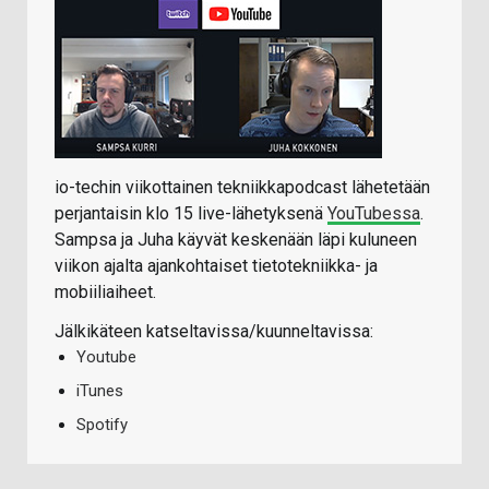
io-techin viikottainen tekniikkapodcast lähetetään
perjantaisin klo 15 live-lähetyksenä
YouTubessa
.
Sampsa ja Juha käyvät keskenään läpi kuluneen
viikon ajalta ajankohtaiset tietotekniikka- ja
mobiiliaiheet.
Jälkikäteen katseltavissa/kuunneltavissa:
Youtube
iTunes
Spotify