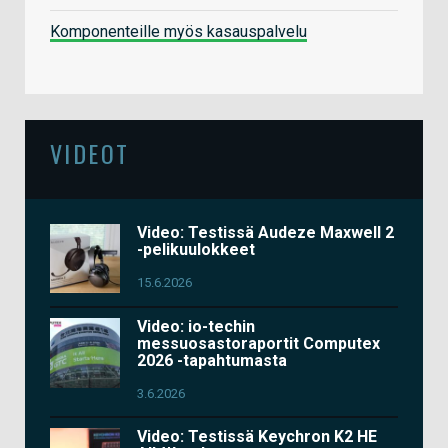
Komponenteille myös kasauspalvelu
VIDEOT
Video: Testissä Audeze Maxwell 2
-pelikuulokkeet
15.6.2026
Video: io-techin
messuosastoraportit Computex
2026 -tapahtumasta
3.6.2026
Video: Testissä Keychron K2 HE