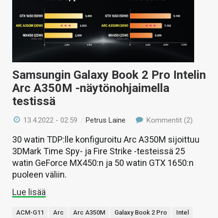
Samsungin Galaxy Book 2 Pro Intelin
Arc A350M -näytönohjaimella
testissä
13.4.2022 - 02:59
/
Petrus Laine
Kommentit (2)
30 watin TDP:lle konfiguroitu Arc A350M sijoittuu
3DMark Time Spy- ja Fire Strike -testeissä 25
watin GeForce MX450:n ja 50 watin GTX 1650:n
puoleen väliin.
Lue lisää
ACM-G11
Arc
Arc A350M
Galaxy Book 2 Pro
Intel