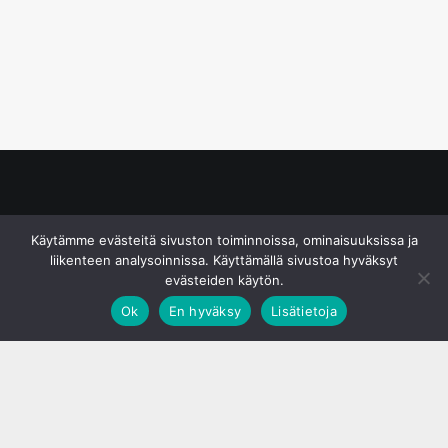
© S&J Media Oy
Käytämme evästeitä sivuston toiminnoissa, ominaisuuksissa ja
liikenteen analysoinnissa. Käyttämällä sivustoa hyväksyt
evästeiden käytön.
Ok
En hyväksy
Lisätietoja
;