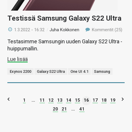
Testissä Samsung Galaxy S22 Ultra
1.3.2022 - 16:32
/
Juha Kokkonen
Kommentit (25)
Testasimme Samsungin uuden Galaxy S22 Ultra -
huippumallin.
Lue lisää
Exynos 2200
Galaxy S22 Ultra
One UI 4.1
Samsung
1
...
11
12
13
14
15
16
17
18
19
20
21
...
41