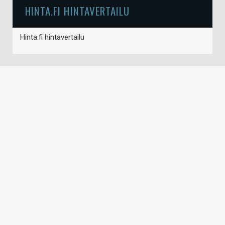
HINTA.FI HINTAVERTAILU
Hinta.fi hintavertailu