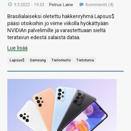
9.3.2022 - 19:33
/
Petrus Laine
Kommentit (4)
Brasilialaiseksi oletettu hakkeriryhmä Lapsus$
pääsi otsikoihin jo viime viikolla hyökättyään
NVIDIAn palvelimille ja varastettuaan sieltä
teratavun edestä salaista dataa.
Lue lisää
Lapsus$
Samsung
Tietomurto
Tietoturva