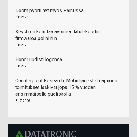
Doom pyörii nyt myös Paintissa
6.8.2026
Keychron kehittää avoimen lähdekoodin
firmwarea pelihiiriin
5.8.2026
Honor uudisti logonsa
5.8.2026
Counterpoint Research: Mobiilijärjestelmäpiirien
toimitukset laskivat jopa 15 % vuoden
ensimmäisellä puoliskolla
31.7.2026