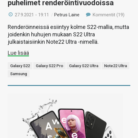
puhelimet renderöintivuodoissa
27.9.2021 - 19:11
/
Petrus Laine
Kommentit (19)
Renderöinneissä esiintyy kolme S22-mallia, mutta
joidenkin huhujen mukaan S22 Ultra
julkaistaisiinkin Note22 Ultra -nimellä.
Lue lisää
Galaxy S22
Galaxy S22 Pro
Galaxy S22 Ultra
Note22 Ultra
Samsung