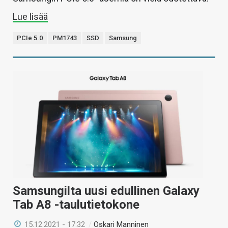
Lue lisää
PCIe 5.0
PM1743
SSD
Samsung
Samsungilta uusi edullinen Galaxy
Tab A8 -taulutietokone
15.12.2021 - 17:32
/
Oskari Manninen