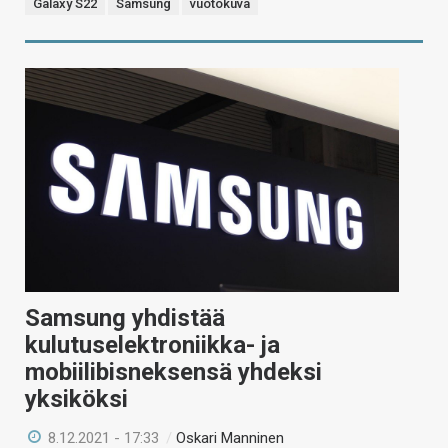
Galaxy S22
Samsung
vuotokuva
Samsung yhdistää
kulutuselektroniikka- ja
mobiilibisneksensä yhdeksi
yksiköksi
8.12.2021 - 17:33
/
Oskari Manninen