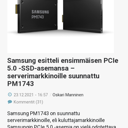
KAUPPA
VAIHDA TEEMA
HAKU
Samsung esitteli ensimmäisen PCIe
5.0 -SSD-asemansa –
serverimarkkinoille suunnattu
PM1743
23.12.2021 - 16:57
/
Oskari Manninen
Kommentit (31)
Samsung PM1743 on suunnattu
serverimarkkinoille, eli kuluttajamarkkinoille
Samsungin PCIe 5.0 -asemia on vielä odotettava.