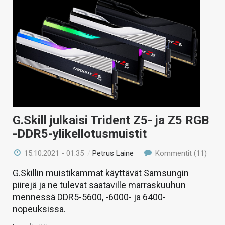
G.Skill julkaisi Trident Z5- ja Z5 RGB
-DDR5-ylikellotusmuistit
15.10.2021 - 01:35
/
Petrus Laine
Kommentit (11)
G.Skillin muistikammat käyttävät Samsungin
piirejä ja ne tulevat saataville marraskuuhun
mennessä DDR5-5600, -6000- ja 6400-
nopeuksissa.