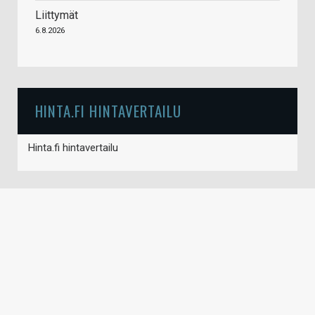
Liittymät
6.8.2026
HINTA.FI HINTAVERTAILU
Hinta.fi hintavertailu