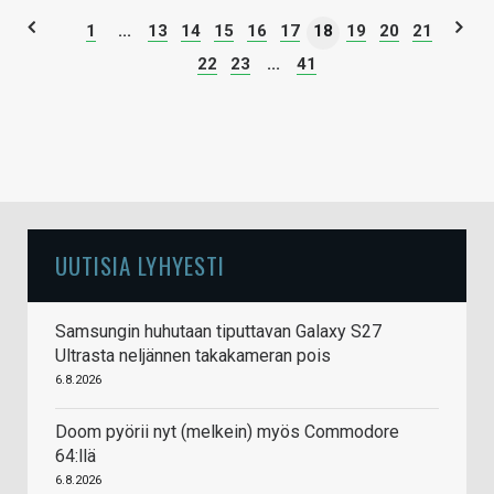
1
...
13
14
15
16
17
18
19
20
21
22
23
...
41
UUTISIA LYHYESTI
Samsungin huhutaan tiputtavan Galaxy S27
Ultrasta neljännen takakameran pois
6.8.2026
Doom pyörii nyt (melkein) myös Commodore
64:llä
6.8.2026