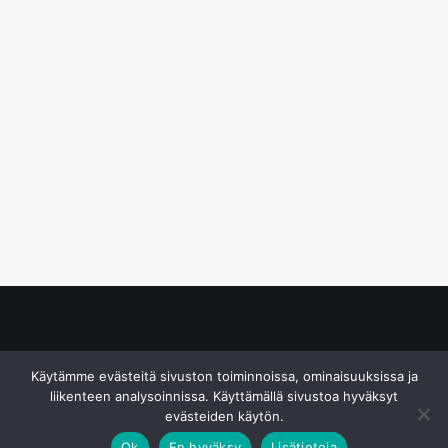
© S&J Media Oy
Käytämme evästeitä sivuston toiminnoissa, ominaisuuksissa ja
liikenteen analysoinnissa. Käyttämällä sivustoa hyväksyt
evästeiden käytön.
Ok
En hyväksy
Lisätietoja