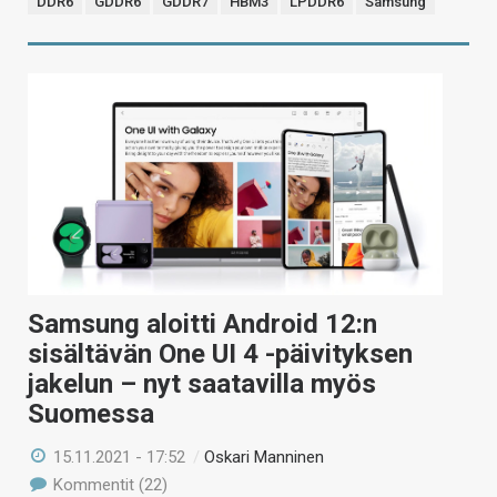
DDR6
GDDR6
GDDR7
HBM3
LPDDR6
Samsung
Samsung aloitti Android 12:n
sisältävän One UI 4 -päivityksen
jakelun – nyt saatavilla myös
Suomessa
15.11.2021 - 17:52
/
Oskari Manninen
Kommentit (22)