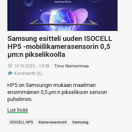
Samsung esitteli uuden ISOCELL
HP5 -mobiilikamerasensorin 0,5
µm:n pikselikoolla
10.10.2025 - 14:38
/
Timo Niemenmaa
Kommentit (6)
HP5 on Samsungin mukaan maailman
ensimmäinen 0,5 µm:n pikselikoon sensori
puhelimiin.
Lue lisää
ISOCELL HP5
Kamerasensorit
Samsung