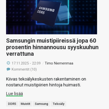
Samsungin muistipiireissä jopa 60
prosentin hinnannousu syyskuuhun
verrattuna
17.11.2025 - 22:09
/
Timo Niemenmaa
Kommentit (10)
Kiivas tekoälykeskusten rakentaminen on
nostanut muistipiirien hintoja huimasti.
Lue lisää
DDR5
Muistit
Samsung
Tekoäly