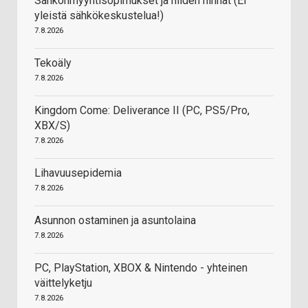
Sähkönmyyntisopimukset ja niiden hinnat (EI
yleistä sähkökeskustelua!)
7.8.2026
Tekoäly
7.8.2026
Kingdom Come: Deliverance II (PC, PS5/Pro,
XBX/S)
7.8.2026
Lihavuusepidemia
7.8.2026
Asunnon ostaminen ja asuntolaina
7.8.2026
PC, PlayStation, XBOX & Nintendo - yhteinen
väittelyketju
7.8.2026