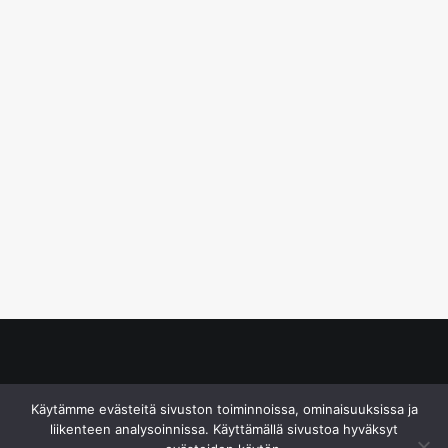
© S&J Media Oy
Käytämme evästeitä sivuston toiminnoissa, ominaisuuksissa ja
liikenteen analysoinnissa. Käyttämällä sivustoa hyväksyt