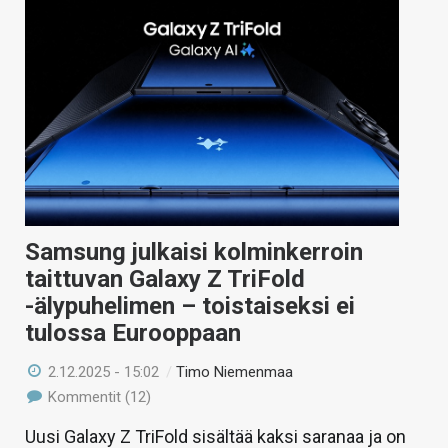
Samsung julkaisi kolminkerroin
taittuvan Galaxy Z TriFold
-älypuhelimen – toistaiseksi ei
tulossa Eurooppaan
2.12.2025 - 15:02
/
Timo Niemenmaa
Kommentit (12)
Uusi Galaxy Z TriFold sisältää kaksi saranaa ja on