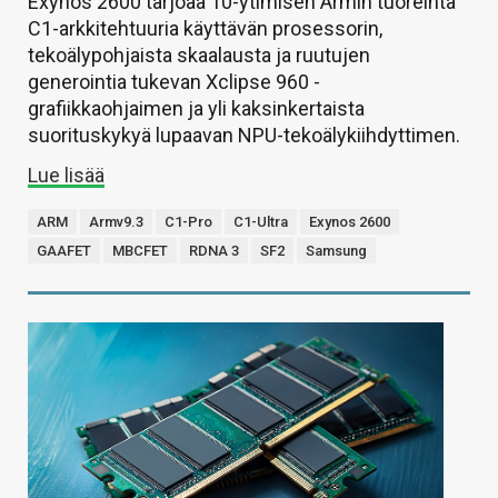
Exynos 2600 tarjoaa 10-ytimisen Armin tuoreinta
C1-arkkitehtuuria käyttävän prosessorin,
tekoälypohjaista skaalausta ja ruutujen
generointia tukevan Xclipse 960 -
grafiikkaohjaimen ja yli kaksinkertaista
suorituskykyä lupaavan NPU-tekoälykiihdyttimen.
Lue lisää
ARM
Armv9.3
C1-Pro
C1-Ultra
Exynos 2600
GAAFET
MBCFET
RDNA 3
SF2
Samsung