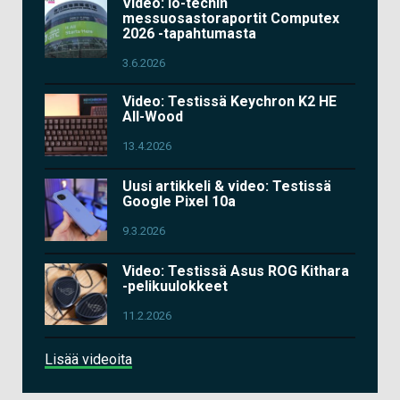
Video: io-techin
messuosastoraportit Computex
2026 -tapahtumasta
3.6.2026
Video: Testissä Keychron K2 HE
All-Wood
13.4.2026
Uusi artikkeli & video: Testissä
Google Pixel 10a
9.3.2026
Video: Testissä Asus ROG Kithara
-pelikuulokkeet
11.2.2026
Lisää videoita