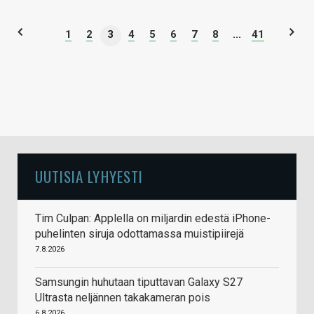
1
2
3
4
5
6
7
8
...
41
UUTISIA LYHYESTI
Tim Culpan: Applella on miljardin edestä iPhone-
puhelinten siruja odottamassa muistipiirejä
7.8.2026
Samsungin huhutaan tiputtavan Galaxy S27
Ultrasta neljännen takakameran pois
6.8.2026