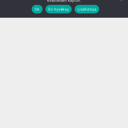
evästeiden käytön.
Ok
En hyväksy
Lisätietoja
;