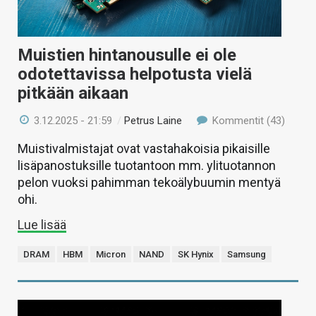
Muistien hintanousulle ei ole
odotettavissa helpotusta vielä
pitkään aikaan
3.12.2025 - 21:59
/
Petrus Laine
Kommentit (43)
Muistivalmistajat ovat vastahakoisia pikaisille
lisäpanostuksille tuotantoon mm. ylituotannon
pelon vuoksi pahimman tekoälybuumin mentyä
ohi.
Lue lisää
DRAM
HBM
Micron
NAND
SK Hynix
Samsung