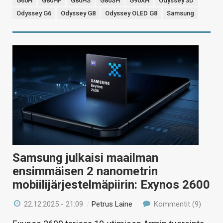
G60H
G80HF
G80HS
G80SH
G90XH
Odyssey 3D
Odyssey G6
Odyssey G8
Odyssey OLED G8
Samsung
Samsung julkaisi maailman
ensimmäisen 2 nanometrin
mobiilijärjestelmäpiirin: Exynos 2600
22.12.2025 - 21:09
/
Petrus Laine
Kommentit (9)