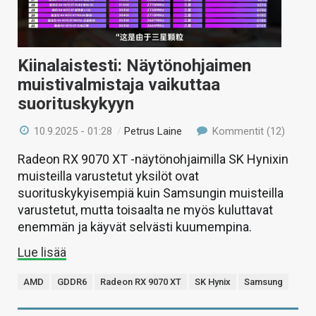
Kiinalaistesti: Näytönohjaimen
muistivalmistaja vaikuttaa
suorituskykyyn
10.9.2025 - 01:28
/
Petrus Laine
Kommentit (12)
Radeon RX 9070 XT -näytönohjaimilla SK Hynixin
muisteilla varustetut yksilöt ovat
suorituskykyisempiä kuin Samsungin muisteilla
varustetut, mutta toisaalta ne myös kuluttavat
enemmän ja käyvät selvästi kuumempina.
Lue lisää
AMD
GDDR6
Radeon RX 9070 XT
SK Hynix
Samsung